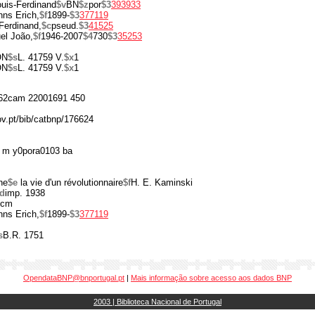
ouis-Ferdinand
$v
BN
$z
por
$3
393933
ns Erich,
$f
1899-
$3
377119
Ferdinand,
$c
pseud.
$3
41525
el João,
$f
1946-2007
$4
730
$3
35253
ON
$s
L. 41759 V.
$x
1
ON
$s
L. 41759 V.
$x
1
62cam 22001691 450
ov.pt/bib/catbnp/176624
 m y0pora0103 ba
ne
$e
la vie d'un révolutionnaire
$f
H. E. Kaminski
d
imp. 1938
 cm
ns Erich,
$f
1899-
$3
377119
s
B.R. 1751
OpendataBNP@bnportugal.pt
|
Mais informação sobre acesso aos dados BNP
2003 | Biblioteca Nacional de Portugal