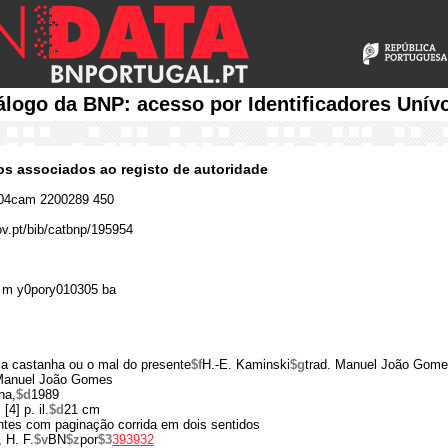
álogo da BNP: acesso por Identificadores Unív
cos associados ao registo de autoridade
04cam 2200289 450
ov.pt/bib/catbnp/195954
 m y0pory010305 ba
sa castanha ou o mal do presente
$f
H.-E. Kaminski
$g
trad. Manuel João Gome
 Manuel João Gomes
na,
$d
1989
 [4] p. il.
$d
21 cm
ntes com paginação corrida em dois sentidos
 H. F.
$v
BN
$z
por
$3
393932