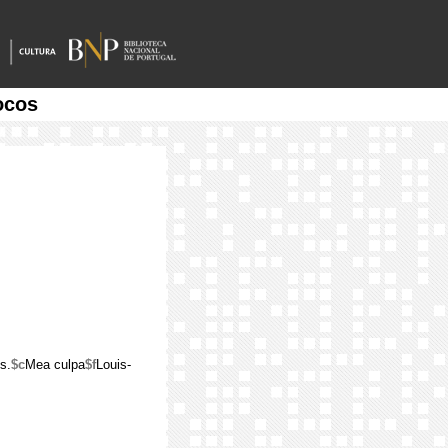
ocos
s.
$c
Mea culpa
$f
Louis-