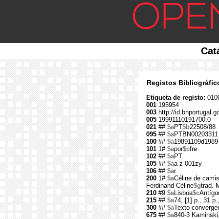
Cat
Registos Bibliográfi
Etiqueta de registo:
010
001
195954
003
http://id.bnportugal.g
005
19991110191700.0
021
##
$a
PT
$b
22508/88
095
##
$a
PTBN00203311
100
##
$a
19891109d1989
101
1#
$a
por
$c
fre
102
##
$a
PT
105
##
$a
a z 001zy
106
##
$a
r
200
1#
$a
Céline de cami
Ferdinand Céline
$g
trad.
210
#9
$a
Lisboa
$c
Antígo
215
##
$a
74, [1] p., 31 p.,
300
##
$a
Texto converge
675
##
$a
840-3 Kaminski,