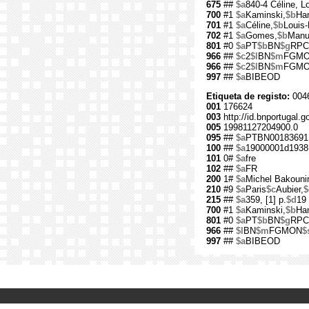
675
##
$a
840-4 Céline, L
700
#1
$a
Kaminski,
$b
Han
701
#1
$a
Céline,
$b
Louis-
702
#1
$a
Gomes,
$b
Manu
801
#0
$a
PT
$b
BN
$g
RPC
966
##
$c
2
$l
BN
$m
FGM
966
##
$c
2
$l
BN
$m
FGM
997
##
$a
BIBEOD
Etiqueta de registo:
004
001
176624
003
http://id.bnportugal.g
005
19981127204900.0
095
##
$a
PTBN00183691
100
##
$a
19000001d1938
101
0#
$a
fre
102
##
$a
FR
200
1#
$a
Michel Bakouni
210
#9
$a
Paris
$c
Aubier,
$
215
##
$a
359, [1] p.
$d
19
700
#1
$a
Kaminski,
$b
Han
801
#0
$a
PT
$b
BN
$g
RPC
966
##
$l
BN
$m
FGMON
$
997
##
$a
BIBEOD