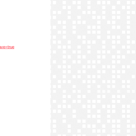
ave=true