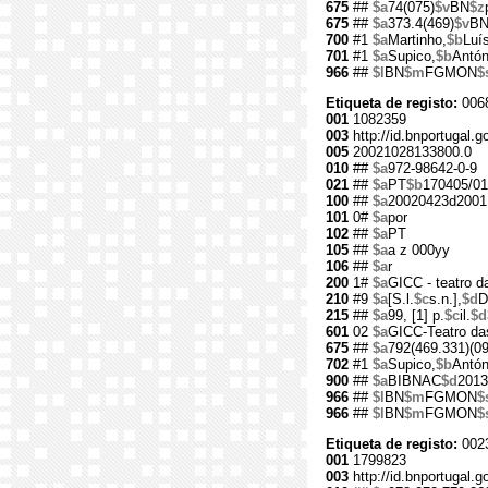
675
##
$a
74(075)
$v
BN
$z
675
##
$a
373.4(469)
$v
B
700
#1
$a
Martinho,
$b
Luí
701
#1
$a
Supico,
$b
Antón
966
##
$l
BN
$m
FGMON
$
Etiqueta de registo:
006
001
1082359
003
http://id.bnportugal.
005
20021028133800.0
010
##
$a
972-98642-0-9
021
##
$a
PT
$b
170405/01
100
##
$a
20020423d2001
101
0#
$a
por
102
##
$a
PT
105
##
$a
a z 000yy
106
##
$a
r
200
1#
$a
GICC - teatro d
210
#9
$a
[S.l.
$c
s.n.],
$d
D
215
##
$a
99, [1] p.
$c
il.
$d
601
02
$a
GICC-Teatro da
675
##
$a
792(469.331)(09
702
#1
$a
Supico,
$b
Antón
900
##
$a
BIBNAC
$d
2013
966
##
$l
BN
$m
FGMON
$
966
##
$l
BN
$m
FGMON
$
Etiqueta de registo:
002
001
1799823
003
http://id.bnportugal.