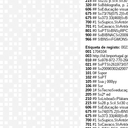
215
##
$a
231 p.
$c
il.
$d
30
320
##
$a
Bibliografia, p.
606
##
$a
Educação visual
675
##
$a
73/76(075.2)
$v
675
##
$a
373.33(469)
$v
B
700
#1
$a
Supico,
$b
Antón
701
#1
$a
Cavaco,
$b
Antó
801
#0
$a
PT
$b
BN
$g
RPC
900
##
$a
BIBNAC
$d
2009
966
##
$l
BN
$m
FGMON
$
Etiqueta de registo:
002
001
1704104
003
http://id.bnportugal.
010
##
$a
978-972-770-26
021
##
$a
PT
$b
261973/07
100
##
$a
20090302d2007
101
0#
$a
por
102
##
$a
PT
105
##
$a
a j 000yy
106
##
$a
r
200
1#
$a
Tecno
$e
educaçã
205
##
$a
2ª ed
210
#9
$a
Lisboa
$c
Plátan
215
##
$a
28 p.
$c
il.
$d
30 
606
##
$a
Educação visual
675
##
$a
74(075.2)
$v
BN
675
##
$a
373.33(469)
$v
B
700
#1
$a
Supico,
$b
Antón
701
#1
$a
Cavaco,
$b
Antó