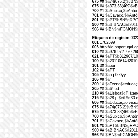
675
##
$a
74(075.2)
$v
BN
675
##
$a
373.33(469)
$v
B
700
#1
$a
Supico,
$b
Antón
701
#1
$a
Cavaco,
$b
Antó
801
#0
$a
PT
$b
BN
$g
RPC
900
##
$a
BIBNAC
$d
2011
966
##
$l
BN
$m
FGMON
$
Etiqueta de registo:
002
001
1782599
003
http://id.bnportugal.
010
##
$a
978-972-770-26
021
##
$a
PT
$b
312907/10
100
##
$a
20110614d2010 
101
0#
$a
por
102
##
$a
PT
105
##
$a
a j 000yy
106
##
$a
r
200
1#
$a
Tecno
$e
educaçã
205
##
$a
6ª ed
210
#9
$a
Lisboa
$c
Plátan
215
##
$a
28 p.
$c
il.
$d
30 
606
##
$a
Educação visual
675
##
$a
74(075.2)
$v
BN
675
##
$a
373.33(469)
$v
B
700
#1
$a
Supico,
$b
Antón
701
#1
$a
Cavaco,
$b
Antó
801
#0
$a
PT
$b
BN
$g
RPC
900
##
$a
BIBNAC
$d
2011
966
##
$l
BN
$m
FGMON
$