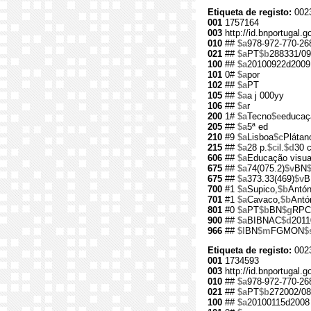
Etiqueta de registo:
002
001
1757164
003
http://id.bnportugal.
010
##
$a
978-972-770-26
021
##
$a
PT
$b
288331/09
100
##
$a
20100922d2009
101
0#
$a
por
102
##
$a
PT
105
##
$a
a j 000yy
106
##
$a
r
200
1#
$a
Tecno
$e
educaçã
205
##
$a
5ª ed
210
#9
$a
Lisboa
$c
Plátan
215
##
$a
28 p.
$c
il.
$d
30 
606
##
$a
Educação visual
675
##
$a
74(075.2)
$v
BN
675
##
$a
373.33(469)
$v
B
700
#1
$a
Supico,
$b
Antón
701
#1
$a
Cavaco,
$b
Antó
801
#0
$a
PT
$b
BN
$g
RPC
900
##
$a
BIBNAC
$d
2011
966
##
$l
BN
$m
FGMON
$
Etiqueta de registo:
002
001
1734593
003
http://id.bnportugal.
010
##
$a
978-972-770-26
021
##
$a
PT
$b
272002/08
100
##
$a
20100115d2008 