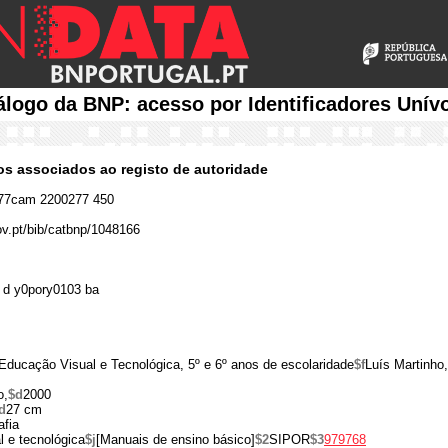
álogo da BNP: acesso por Identificadores Unív
cos associados ao registo de autoridade
77cam 2200277 450
gov.pt/bib/catbnp/1048166
 d y0pory0103 ba
Educação Visual e Tecnológica, 5º e 6º anos de escolaridade
$f
Luís Martinho
o,
$d
2000
d
27 cm
afia
 e tecnológica
$j
[Manuais de ensino básico]
$2
SIPOR
$3
979768