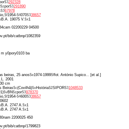
por
$3
292328
N
$z
por
$3
291890
s
$3
67978
io,
$f
1954-
$4
070
$3
38657
s
B.A. 19075 V.
$x
1
84cam 02200229 04500
gov.pt/bib/catbnp/1082359
 m y0pory0103 ba
as beiras, 25 anos
$e
1974-1999
$f
fot. António Supico... [et al.]
.L. 2001
30 cm
s Beiras
$c
(Covilhã)
$x
História
$2
SIPOR
$3
1048533
1)
$v
BN
$z
por
$3
978370
io,
$f
1954-
$4
600
$3
38657
0602
s
B.A. 2747 A.
$x
1
s
B.A. 2747 A.
$x
1
30nam 2200025 450
gov.pt/bib/catbnp/1799823