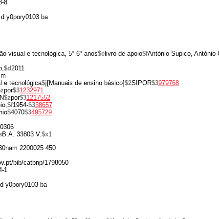
8-8
d y0pory0103 ba
o visual e tecnológica, 5º-6º anos
$e
livro de apoio
$f
António Supico, António
o,
$d
2011
cm
 e tecnológica
$j
[Manuais de ensino básico]
$2
SIPOR
$3
979768
$z
por
$3
1232971
N
$z
por
$3
1217552
io,
$f
1954-
$3
38657
nio
$4
070
$3
495729
0306
s
B.A. 33803 V.
$x
1
30nam 2200025 450
gov.pt/bib/catbnp/1798050
4-1
d y0pory0103 ba