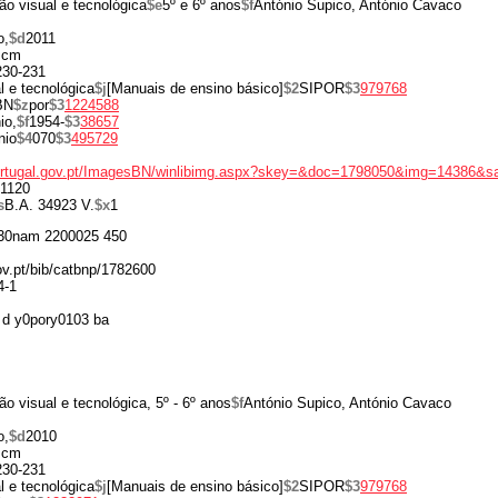
o visual e tecnológica
$e
5º e 6º anos
$f
António Supico, António Cavaco
o,
$d
2011
 cm
 230-231
 e tecnológica
$j
[Manuais de ensino básico]
$2
SIPOR
$3
979768
BN
$z
por
$3
1224588
io,
$f
1954-
$3
38657
nio
$4
070
$3
495729
portugal.gov.pt/ImagesBN/winlibimg.aspx?skey=&doc=1798050&img=14386&s
1120
s
B.A. 34923 V.
$x
1
30nam 2200025 450
gov.pt/bib/catbnp/1782600
4-1
d y0pory0103 ba
o visual e tecnológica, 5º - 6º anos
$f
António Supico, António Cavaco
o,
$d
2010
 cm
 230-231
 e tecnológica
$j
[Manuais de ensino básico]
$2
SIPOR
$3
979768