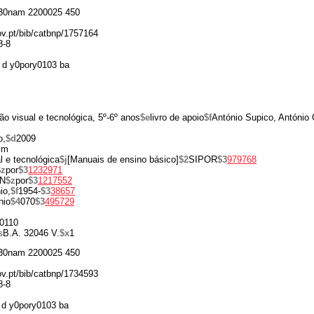
30nam 2200025 450
gov.pt/bib/catbnp/1757164
8-8
 d y0pory0103 ba
o visual e tecnológica, 5º-6º anos
$e
livro de apoio
$f
António Supico, António
o,
$d
2009
cm
 e tecnológica
$j
[Manuais de ensino básico]
$2
SIPOR
$3
979768
$z
por
$3
1232971
N
$z
por
$3
1217552
io,
$f
1954-
$3
38657
nio
$4
070
$3
495729
0110
s
B.A. 32046 V.
$x
1
30nam 2200025 450
gov.pt/bib/catbnp/1734593
8-8
d y0pory0103 ba