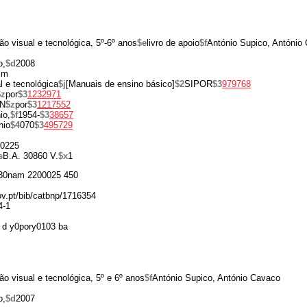
o visual e tecnológica, 5º-6º anos
$e
livro de apoio
$f
António Supico, António
o,
$d
2008
cm
 e tecnológica
$j
[Manuais de ensino básico]
$2
SIPOR
$3
979768
$z
por
$3
1232971
N
$z
por
$3
1217552
io,
$f
1954-
$3
38657
nio
$4
070
$3
495729
0225
s
B.A. 30860 V.
$x
1
30nam 2200025 450
gov.pt/bib/catbnp/1716354
4-1
 d y0pory0103 ba
o visual e tecnológica, 5º e 6º anos
$f
António Supico, António Cavaco
o,
$d
2007