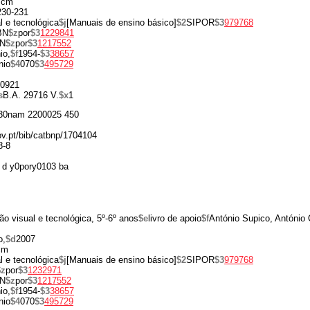
 cm
 230-231
 e tecnológica
$j
[Manuais de ensino básico]
$2
SIPOR
$3
979768
BN
$z
por
$3
1229841
N
$z
por
$3
1217552
io,
$f
1954-
$3
38657
nio
$4
070
$3
495729
0921
s
B.A. 29716 V.
$x
1
30nam 2200025 450
gov.pt/bib/catbnp/1704104
8-8
 d y0pory0103 ba
o visual e tecnológica, 5º-6º anos
$e
livro de apoio
$f
António Supico, António
o,
$d
2007
cm
 e tecnológica
$j
[Manuais de ensino básico]
$2
SIPOR
$3
979768
$z
por
$3
1232971
N
$z
por
$3
1217552
io,
$f
1954-
$3
38657
nio
$4
070
$3
495729