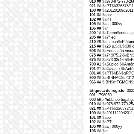
010
##
$a
978-972-770-26
021
##
$a
PT
$b
326375/11
100
##
$a
20120109d2011 
101
0#
$a
por
102
##
$a
PT
105
##
$a
a j 000yy
106
##
$a
r
200
1#
$a
Tecno
$e
educaçã
205
##
$a
7ª ed
210
#9
$a
Lisboa
$c
Plátan
215
##
$a
28 p.
$c
il.
$d
30 
606
##
$a
Educação visual
675
##
$a
74(075.2)
$v
BN
675
##
$a
373.33(469)
$v
B
700
#1
$a
Supico,
$b
Antón
701
#1
$a
Cavaco,
$b
Antó
801
#0
$a
PT
$b
BN
$g
RPC
900
##
$a
BIBNAC
$d
2012
966
##
$l
BN
$m
FGMON
$
Etiqueta de registo:
002
001
1798050
003
http://id.bnportugal.
010
##
$a
978-972-770-25
021
##
$a
PT
$b
326372/11
100
##
$a
20111220d2011 
101
0#
$a
por
102
##
$a
PT
105
##
$a
a j 000yy
106
##
$a
r