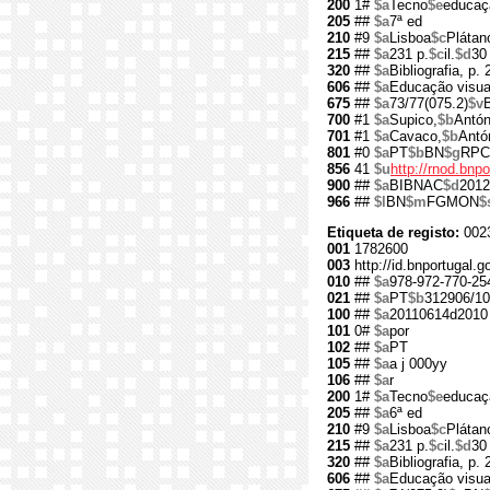
200
1#
$a
Tecno
$e
educaçã
205
##
$a
7ª ed
210
#9
$a
Lisboa
$c
Plátan
215
##
$a
231 p.
$c
il.
$d
30
320
##
$a
Bibliografia, p.
606
##
$a
Educação visual
675
##
$a
73/77(075.2)
$v
700
#1
$a
Supico,
$b
Antón
701
#1
$a
Cavaco,
$b
Antó
801
#0
$a
PT
$b
BN
$g
RPC
856
41
$u
http://rnod.bn
900
##
$a
BIBNAC
$d
2012
966
##
$l
BN
$m
FGMON
$
Etiqueta de registo:
002
001
1782600
003
http://id.bnportugal.
010
##
$a
978-972-770-25
021
##
$a
PT
$b
312906/10
100
##
$a
20110614d2010 
101
0#
$a
por
102
##
$a
PT
105
##
$a
a j 000yy
106
##
$a
r
200
1#
$a
Tecno
$e
educaçã
205
##
$a
6ª ed
210
#9
$a
Lisboa
$c
Plátan
215
##
$a
231 p.
$c
il.
$d
30
320
##
$a
Bibliografia, p.
606
##
$a
Educação visual