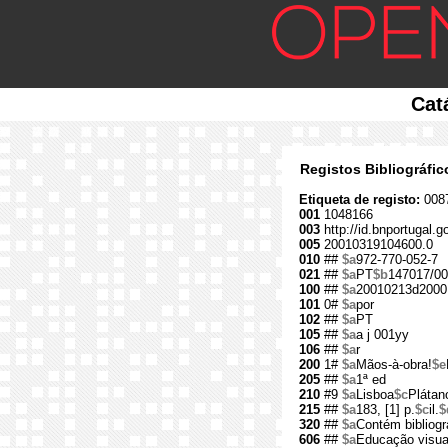
Cat
Registos Bibliográfi
Etiqueta de registo:
008
001
1048166
003
http://id.bnportugal.
005
20010319104600.0
010
##
$a
972-770-052-7
021
##
$a
PT
$b
147017/00
100
##
$a
20010213d2000
101
0#
$a
por
102
##
$a
PT
105
##
$a
a j 001yy
106
##
$a
r
200
1#
$a
Mãos-à-obra!
$e
205
##
$a
1ª ed
210
#9
$a
Lisboa
$c
Plátan
215
##
$a
183, [1] p.
$c
il.
$
320
##
$a
Contém bibliogr
606
##
$a
Educação visual