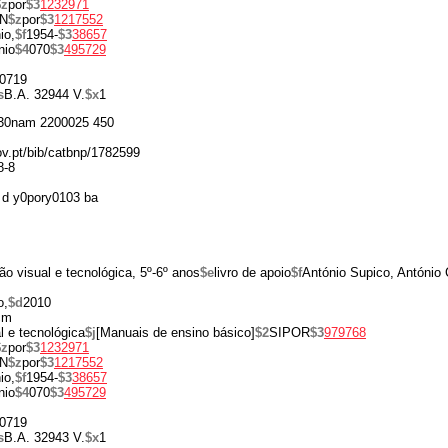
$z
por
$3
1232971
N
$z
por
$3
1217552
io,
$f
1954-
$3
38657
nio
$4
070
$3
495729
0719
s
B.A. 32944 V.
$x
1
30nam 2200025 450
gov.pt/bib/catbnp/1782599
8-8
d y0pory0103 ba
o visual e tecnológica, 5º-6º anos
$e
livro de apoio
$f
António Supico, António
o,
$d
2010
cm
 e tecnológica
$j
[Manuais de ensino básico]
$2
SIPOR
$3
979768
$z
por
$3
1232971
N
$z
por
$3
1217552
io,
$f
1954-
$3
38657
nio
$4
070
$3
495729
0719
s
B.A. 32943 V.
$x
1