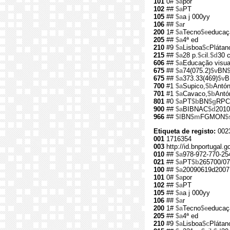
101
0#
$a
por
102
##
$a
PT
105
##
$a
a j 000yy
106
##
$a
r
200
1#
$a
Tecno
$e
educaçã
205
##
$a
4ª ed
210
#9
$a
Lisboa
$c
Plátan
215
##
$a
28 p.
$c
il.
$d
30 
606
##
$a
Educação visual
675
##
$a
74(075.2)
$v
BN
675
##
$a
373.33(469)
$v
B
700
#1
$a
Supico,
$b
Antón
701
#1
$a
Cavaco,
$b
Antó
801
#0
$a
PT
$b
BN
$g
RPC
900
##
$a
BIBNAC
$d
2010
966
##
$l
BN
$m
FGMON
$
Etiqueta de registo:
002
001
1716354
003
http://id.bnportugal.
010
##
$a
978-972-770-25
021
##
$a
PT
$b
265700/07
100
##
$a
20090619d2007
101
0#
$a
por
102
##
$a
PT
105
##
$a
a j 000yy
106
##
$a
r
200
1#
$a
Tecno
$e
educaçã
205
##
$a
4ª ed
210
#9
$a
Lisboa
$c
Plátan