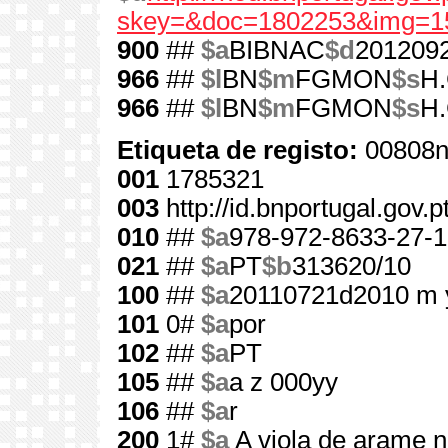
skey=&doc=1802253&img=1
900
##
$a
BIBNAC
$d
201209
966
##
$l
BN
$m
FGMON
$s
H.
966
##
$l
BN
$m
FGMON
$s
H.
Etiqueta de registo:
00808n
001
1785321
003
http://id.bnportugal.gov.
010
##
$a
978-972-8633-27-1
021
##
$a
PT
$b
313620/10
100
##
$a
20110721d2010 m 
101
0#
$a
por
102
##
$a
PT
105
##
$a
a z 000yy
106
##
$a
r
200
1#
$a
A viola de arame 