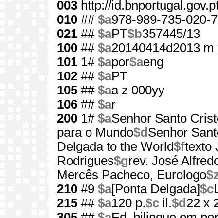
003
http://id.bnportugal.gov.
010
##
$a
978-989-735-020-7
021
##
$a
PT
$b
357445/13
100
##
$a
20140414d2013 m 
101
1#
$a
por
$a
eng
102
##
$a
PT
105
##
$a
a z 000yy
106
##
$a
r
200
1#
$a
Senhor Santo Crist
para o Mundo
$d
Senhor Santo
Delgada to the World
$f
texto
Rodrigues
$g
rev. José Alfred
Mercês Pacheco, Eurologo
$
210
#9
$a
[Ponta Delgada]
$c
215
##
$a
120 p.
$c
il.
$d
22 x 
305
##
$a
Ed. bilingue em por