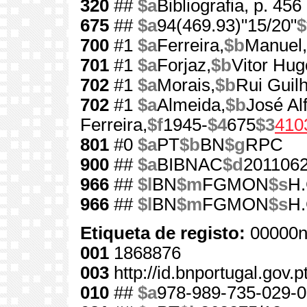
320
##
$a
Bibliografia, p. 456
675
##
$a
94(469.93)"15/20"
$
700
#1
$a
Ferreira,
$b
Manuel,
701
#1
$a
Forjaz,
$b
Vitor Hug
702
#1
$a
Morais,
$b
Rui Guil
702
#1
$a
Almeida,
$b
José Al
Ferreira,
$f
1945-
$4
675
$3
410
801
#0
$a
PT
$b
BN
$g
RPC
900
##
$a
BIBNAC
$d
201106
966
##
$l
BN
$m
FGMON
$s
H.
966
##
$l
BN
$m
FGMON
$s
H.
Etiqueta de registo:
00000n
001
1868876
003
http://id.bnportugal.gov.
010
##
$a
978-989-735-029-0