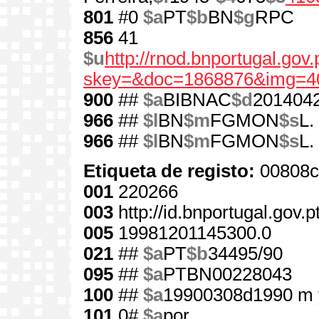
801
#0
$a
PT
$b
BN
$g
RPC
856
41
$u
http://rnod.bnportugal.go
skey=&doc=1868876&img=4
900
##
$a
BIBNAC
$d
201404
966
##
$l
BN
$m
FGMON
$s
L.
966
##
$l
BN
$m
FGMON
$s
L.
Etiqueta de registo:
00808c
001
220266
003
http://id.bnportugal.gov.
005
19981201145300.0
021
##
$a
PT
$b
34495/90
095
##
$a
PTBN00228043
100
##
$a
19900308d1990 m 
101
0#
$a
por