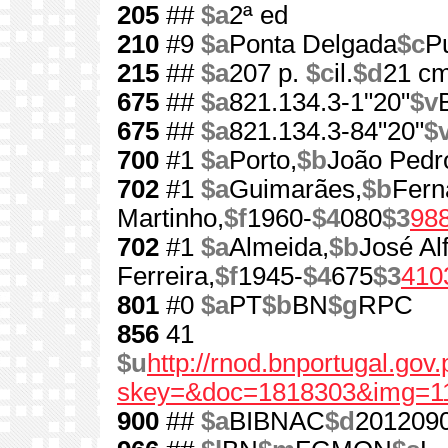
205
##
$a
2ª ed
210
#9
$a
Ponta Delgada
$c
Pu
215
##
$a
207 p.
$c
il.
$d
21 c
675
##
$a
821.134.3-1"20"
$v
675
##
$a
821.134.3-84"20"
$
700
#1
$a
Porto,
$b
João Pedr
702
#1
$a
Guimarães,
$b
Fern
Martinho,
$f
1960-
$4
080
$3
98
702
#1
$a
Almeida,
$b
José Al
Ferreira,
$f
1945-
$4
675
$3
410
801
#0
$a
PT
$b
BN
$g
RPC
856
41
$u
http://rnod.bnportugal.go
skey=&doc=1818303&img=1
900
##
$a
BIBNAC
$d
201209