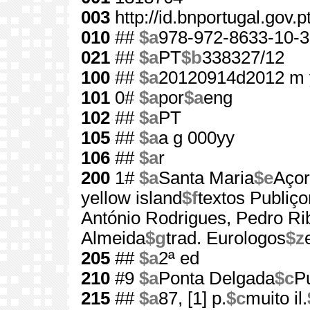
003
http://id.bnportugal.gov.
010
##
$a
978-972-8633-10-3
021
##
$a
PT
$b
338327/12
100
##
$a
20120914d2012 m 
101
0#
$a
por
$a
eng
102
##
$a
PT
105
##
$a
a g 000yy
106
##
$a
r
200
1#
$a
Santa Maria
$e
Aço
yellow island
$f
textos Publiçor
António Rodrigues, Pedro Ri
Almeida
$g
trad. Eurologos
$z
205
##
$a
2ª ed
210
#9
$a
Ponta Delgada
$c
Pu
215
##
$a
87, [1] p.
$c
muito il.