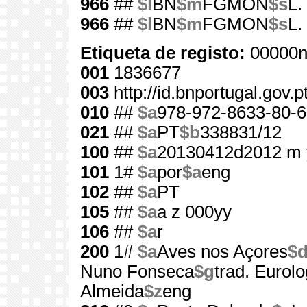
966
##
$l
BN
$m
FGMON
$s
L.
966
##
$l
BN
$m
FGMON
$s
L.
Etiqueta de registo:
00000n
001
1836677
003
http://id.bnportugal.gov.
010
##
$a
978-972-8633-80-6
021
##
$a
PT
$b
338831/12
100
##
$a
20130412d2012 m 
101
1#
$a
por
$a
eng
102
##
$a
PT
105
##
$a
a z 000yy
106
##
$a
r
200
1#
$a
Aves nos Açores
$
Nuno Fonseca
$g
trad. Eurol
Almeida
$z
eng