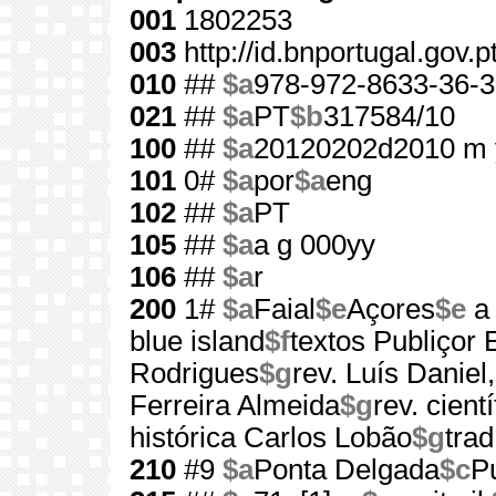
001
1802253
003
http://id.bnportugal.gov.
010
##
$a
978-972-8633-36-3
021
##
$a
PT
$b
317584/10
100
##
$a
20120202d2010 m 
101
0#
$a
por
$a
eng
102
##
$a
PT
105
##
$a
a g 000yy
106
##
$a
r
200
1#
$a
Faial
$e
Açores
$e
a 
blue island
$f
textos Publiçor 
Rodrigues
$g
rev. Luís Danie
Ferreira Almeida
$g
rev. cient
histórica Carlos Lobão
$g
tra
210
#9
$a
Ponta Delgada
$c
Pu