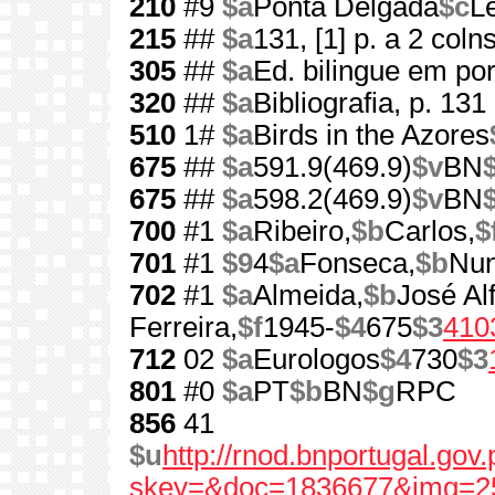
210
#9
$a
Ponta Delgada
$c
L
215
##
$a
131, [1] p. a 2 coln
305
##
$a
Ed. bilingue em por
320
##
$a
Bibliografia, p. 131
510
1#
$a
Birds in the Azores
675
##
$a
591.9(469.9)
$v
BN
675
##
$a
598.2(469.9)
$v
BN
700
#1
$a
Ribeiro,
$b
Carlos,
$
701
#1
$9
4
$a
Fonseca,
$b
Nu
702
#1
$a
Almeida,
$b
José Al
Ferreira,
$f
1945-
$4
675
$3
410
712
02
$a
Eurologos
$4
730
$3
801
#0
$a
PT
$b
BN
$g
RPC
856
41
$u
http://rnod.bnportugal.go
skey=&doc=1836677&img=2