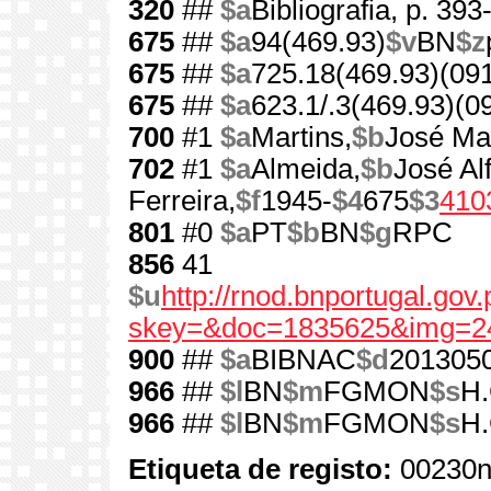
320
##
$a
Bibliografia, p. 393
675
##
$a
94(469.93)
$v
BN
$z
675
##
$a
725.18(469.93)(09
675
##
$a
623.1/.3(469.93)(0
700
#1
$a
Martins,
$b
José Ma
702
#1
$a
Almeida,
$b
José Al
Ferreira,
$f
1945-
$4
675
$3
410
801
#0
$a
PT
$b
BN
$g
RPC
856
41
$u
http://rnod.bnportugal.go
skey=&doc=1835625&img=2
900
##
$a
BIBNAC
$d
201305
966
##
$l
BN
$m
FGMON
$s
H.
966
##
$l
BN
$m
FGMON
$s
H.
Etiqueta de registo:
00230n