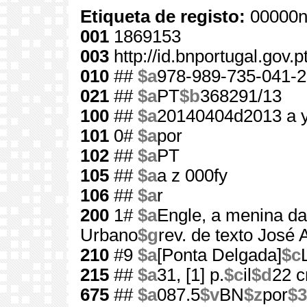
Etiqueta de registo:
00000n
001
1869153
003
http://id.bnportugal.gov.
010
##
$a
978-989-735-041-2
021
##
$a
PT
$b
368291/13
100
##
$a
20140404d2013 a 
101
0#
$a
por
102
##
$a
PT
105
##
$a
a z 000fy
106
##
$a
r
200
1#
$a
Engle, a menina da
Urbano
$g
rev. de texto José 
210
#9
$a
[Ponta Delgada]
$c
215
##
$a
31, [1] p.
$c
il
$d
22 
675
##
$a
087.5
$v
BN
$z
por
$3