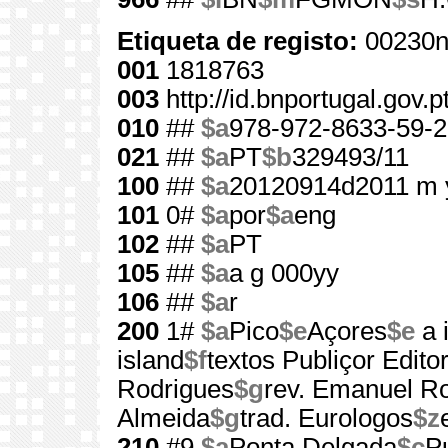
Etiqueta de registo:
00230n
001
1818763
003
http://id.bnportugal.gov.
010
##
$a
978-972-8633-59-2
021
##
$a
PT
$b
329493/11
100
##
$a
20120914d2011 m 
101
0#
$a
por
$a
eng
102
##
$a
PT
105
##
$a
a g 000yy
106
##
$a
r
200
1#
$a
Pico
$e
Açores
$e
a 
island
$f
textos Publiçor Edito
Rodrigues
$g
rev. Emanuel Ro
Almeida
$g
trad. Eurologos
$z
210
#9
$a
Ponta Delgada
$c
Pu