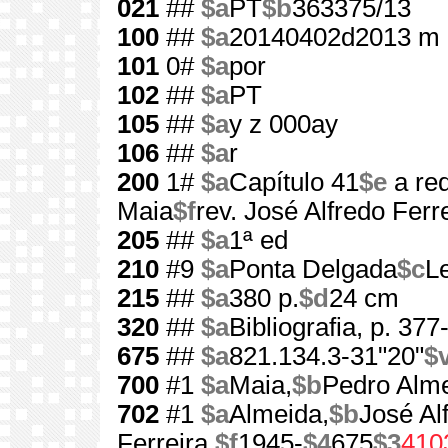
021
##
$a
PT
$b
363375/13
100
##
$a
20140402d2013 m 
101
0#
$a
por
102
##
$a
PT
105
##
$a
y z 000ay
106
##
$a
r
200
1#
$a
Capítulo 41
$e
a red
Maia
$f
rev. José Alfredo Ferr
205
##
$a
1ª ed
210
#9
$a
Ponta Delgada
$c
L
215
##
$a
380 p.
$d
24 cm
320
##
$a
Bibliografia, p. 377
675
##
$a
821.134.3-31"20"
$
700
#1
$a
Maia,
$b
Pedro Alme
702
#1
$a
Almeida,
$b
José Al
Ferreira,
$f
1945-
$4
675
$3
410