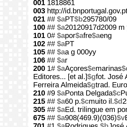
001
1818861
003
http://id.bnportugal.gov.
021
##
$a
PT
$b
295780/09
100
##
$a
20120917d2009 m 
101
0#
$a
por
$a
fre
$a
eng
102
##
$a
PT
105
##
$a
a g 000yy
106
##
$a
r
200
1#
$a
Açores
$e
marinas
$
Editores... [et al.]
$g
fot. José
Ferreira Almeida
$g
trad. Eur
210
#9
$a
Ponta Delgada
$c
Pu
215
##
$a
60 p.
$c
muito il.
$d
2
305
##
$a
Ed. trilingue em po
675
##
$a
908(469.9)(036)
$v
701
#1
$a
Rodrigues,
$b
José 