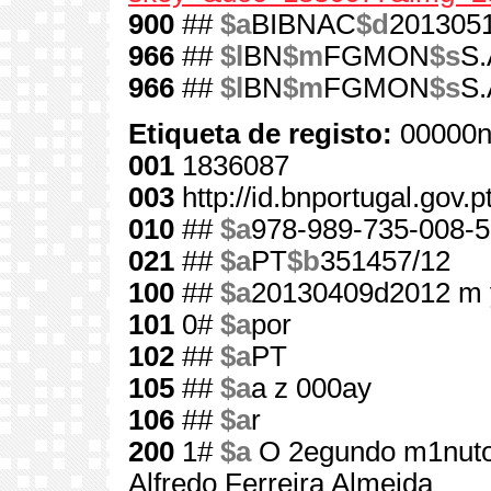
900
##
$a
BIBNAC
$d
201305
966
##
$l
BN
$m
FGMON
$s
S.
966
##
$l
BN
$m
FGMON
$s
S.
Etiqueta de registo:
00000n
001
1836087
003
http://id.bnportugal.gov.
010
##
$a
978-989-735-008-5
021
##
$a
PT
$b
351457/12
100
##
$a
20130409d2012 m 
101
0#
$a
por
102
##
$a
PT
105
##
$a
a z 000ay
106
##
$a
r
200
1#
$a
O 2egundo m1nut
Alfredo Ferreira Almeida