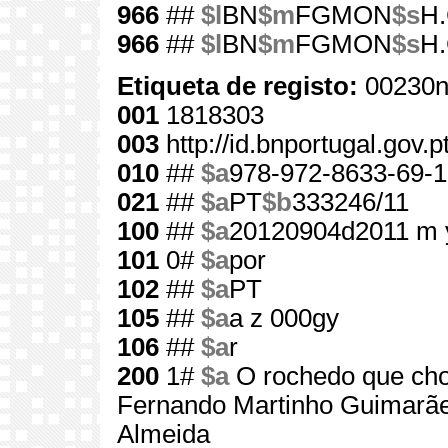
966
##
$l
BN
$m
FGMON
$s
H.
966
##
$l
BN
$m
FGMON
$s
H.
Etiqueta de registo:
00230n
001
1818303
003
http://id.bnportugal.gov.
010
##
$a
978-972-8633-69-1
021
##
$a
PT
$b
333246/11
100
##
$a
20120904d2011 m 
101
0#
$a
por
102
##
$a
PT
105
##
$a
a z 000gy
106
##
$a
r
200
1#
$a
O rochedo que ch
Fernando Martinho Guimarã
Almeida