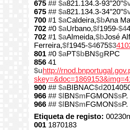
675
##
$a
821.134.3-93"20"
$
675
##
$a
821.134.3-34"20"
$
700
#1
$a
Caldeira,
$b
Ana Ma
702
#0
$a
Urbano,
$f
1959-
$4
702
#1
$a
Almeida,
$b
José Al
Ferreira,
$f
1945-
$4
675
$3
410
801
#0
$a
PT
$b
BN
$g
RPC
856
41
$u
http://rnod.bnportugal.go
skey=&doc=1869153&img=4
900
##
$a
BIBNAC
$d
201405
966
##
$l
BN
$m
FGMON
$s
P.
966
##
$l
BN
$m
FGMON
$s
P.
Etiqueta de registo:
00230n
001
1870183