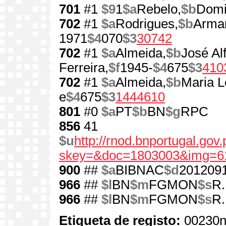
701
#1
$9
1
$a
Rebelo,
$b
Domi
702
#1
$a
Rodrigues,
$b
Arman
1971
$4
070
$3
30742
702
#1
$a
Almeida,
$b
José Al
Ferreira,
$f
1945-
$4
675
$3
410
702
#1
$a
Almeida,
$b
Maria L
e
$4
675
$3
1444610
801
#0
$a
PT
$b
BN
$g
RPC
856
41
$u
http://rnod.bnportugal.go
skey=&doc=1803003&img=6
900
##
$a
BIBNAC
$d
201209
966
##
$l
BN
$m
FGMON
$s
R.
966
##
$l
BN
$m
FGMON
$s
R.
Etiqueta de registo:
00230n