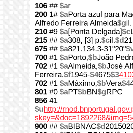
106
##
$a
r
200
1#
$a
Porta azul para M
Alfredo Ferreira Almeida
$g
i
210
#9
$a
[Ponta Delgada]
$c
215
##
$a
308, [3] p.
$c
il.
$d
21
675
##
$a
821.134.3-31"20"
$
700
#1
$a
Porto,
$b
João Pedr
702
#1
$a
Almeida,
$b
José Al
Ferreira,
$f
1945-
$4
675
$3
410
702
#1
$a
Máximo,
$b
Vera
$4
801
#0
$a
PT
$b
BN
$g
RPC
856
41
$u
http://rnod.bnportugal.go
skey=&doc=1892268&img=5
900
##
$a
BIBNAC
$d
201502