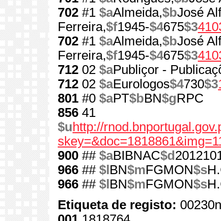
702
#1
$a
Almeida,
$b
José Al
Ferreira,
$f
1945-
$4
675
$3
410
702
#1
$a
Almeida,
$b
José Al
Ferreira,
$f
1945-
$4
675
$3
410
712
02
$a
Publiçor - Publicaç
712
02
$a
Eurologos
$4
730
$3
801
#0
$a
PT
$b
BN
$g
RPC
856
41
$u
http://rnod.bnportugal.go
skey=&doc=1818861&img=1
900
##
$a
BIBNAC
$d
201210
966
##
$l
BN
$m
FGMON
$s
H.
966
##
$l
BN
$m
FGMON
$s
H.
Etiqueta de registo:
00230n
001
1818764