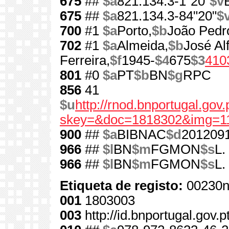
675
##
$a
821.134.3-1"20"
$v
675
##
$a
821.134.3-84"20"
$
700
#1
$a
Porto,
$b
João Pedr
702
#1
$a
Almeida,
$b
José Al
Ferreira,
$f
1945-
$4
675
$3
410
801
#0
$a
PT
$b
BN
$g
RPC
856
41
$u
http://rnod.bnportugal.go
skey=&doc=1818302&img=1
900
##
$a
BIBNAC
$d
201209
966
##
$l
BN
$m
FGMON
$s
L.
966
##
$l
BN
$m
FGMON
$s
L.
Etiqueta de registo:
00230n
001
1803003
003
http://id.bnportugal.gov.