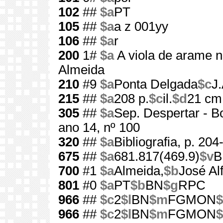
102
##
$a
PT
105
##
$a
a z 001yy
106
##
$a
r
200
1#
$a
A viola de arame 
Almeida
210
#9
$a
Ponta Delgada
$c
J.
215
##
$a
208 p.
$c
il.
$d
21 cm
305
##
$a
Sep. Despertar - B
ano 14, nº 100
320
##
$a
Bibliografia, p. 204
675
##
$a
681.817(469.9)
$v
B
700
#1
$a
Almeida,
$b
José Al
801
#0
$a
PT
$b
BN
$g
RPC
966
##
$c
2
$l
BN
$m
FGMON
$
966
##
$c
2
$l
BN
$m
FGMON
$