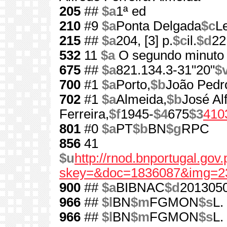
205
##
$a
1ª ed
210
#9
$a
Ponta Delgada
$c
L
215
##
$a
204, [3] p.
$c
il.
$d
22
532
11
$a
O segundo minuto
675
##
$a
821.134.3-31"20"
$
700
#1
$a
Porto,
$b
João Pedr
702
#1
$a
Almeida,
$b
José Al
Ferreira,
$f
1945-
$4
675
$3
410
801
#0
$a
PT
$b
BN
$g
RPC
856
41
$u
http://rnod.bnportugal.go
skey=&doc=1836087&img=2
900
##
$a
BIBNAC
$d
201305
966
##
$l
BN
$m
FGMON
$s
L.
966
##
$l
BN
$m
FGMON
$s
L.