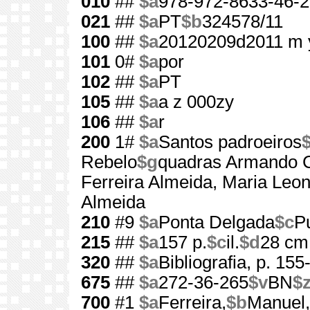
010
##
$a
978-972-8633-46-2
021
##
$a
PT
$b
324578/11
100
##
$a
20120209d2011 m 
101
0#
$a
por
102
##
$a
PT
105
##
$a
a z 000zy
106
##
$a
r
200
1#
$a
Santos padroeiros
$
Rebelo
$g
quadras Armando C
Ferreira Almeida, Maria Leon
Almeida
210
#9
$a
Ponta Delgada
$c
Pu
215
##
$a
157 p.
$c
il.
$d
28 cm
320
##
$a
Bibliografia, p. 155
675
##
$a
272-36-265
$v
BN
$
700
#1
$a
Ferreira,
$b
Manuel,