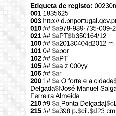
Etiqueta de registo:
00230n
001
1835625
003
http://id.bnportugal.gov.
010
##
$a
978-989-735-009-2
021
##
$a
PT
$b
350164/12
100
##
$a
20130404d2012 m 
101
0#
$a
por
102
##
$a
PT
105
##
$a
a z 000yy
106
##
$a
r
200
1#
$a
O forte e a cidade
Delgada
$f
José Manuel Salga
Ferreira Almeida
210
#9
$a
[Ponta Delgada]
$c
215
##
$a
398 p.
$c
il.
$d
23 cm