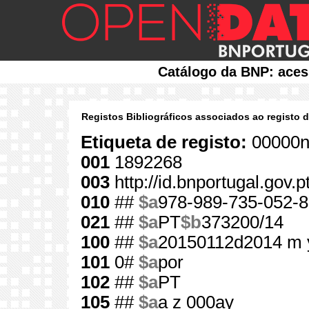
Catálogo da BNP: aces
Registos Bibliográficos associados ao registo 
Etiqueta de registo:
00000n
001
1892268
003
http://id.bnportugal.gov.
010
##
$a
978-989-735-052-8
021
##
$a
PT
$b
373200/14
100
##
$a
20150112d2014 m 
101
0#
$a
por
102
##
$a
PT
105
##
$a
a z 000ay