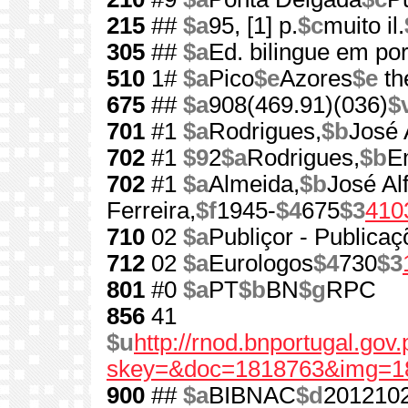
215
##
$a
95, [1] p.
$c
muito il.
305
##
$a
Ed. bilingue em por
510
1#
$a
Pico
$e
Azores
$e
th
675
##
$a
908(469.91)(036)
$
701
#1
$a
Rodrigues,
$b
José 
702
#1
$9
2
$a
Rodrigues,
$b
E
702
#1
$a
Almeida,
$b
José Al
Ferreira,
$f
1945-
$4
675
$3
410
710
02
$a
Publiçor - Publicaç
712
02
$a
Eurologos
$4
730
$3
801
#0
$a
PT
$b
BN
$g
RPC
856
41
$u
http://rnod.bnportugal.go
skey=&doc=1818763&img=1
900
##
$a
BIBNAC
$d
201210