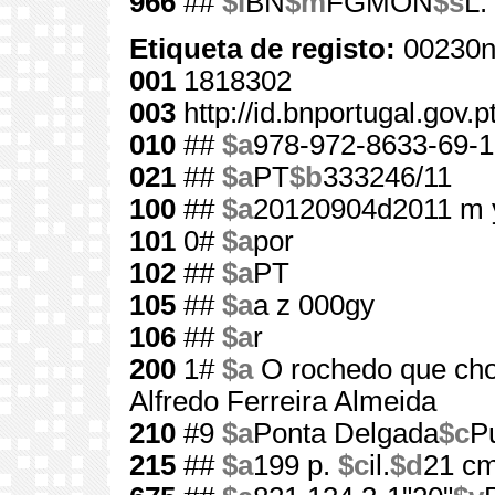
966
##
$l
BN
$m
FGMON
$s
L.
Etiqueta de registo:
00230n
001
1818302
003
http://id.bnportugal.gov.
010
##
$a
978-972-8633-69-1
021
##
$a
PT
$b
333246/11
100
##
$a
20120904d2011 m 
101
0#
$a
por
102
##
$a
PT
105
##
$a
a z 000gy
106
##
$a
r
200
1#
$a
O rochedo que ch
Alfredo Ferreira Almeida
210
#9
$a
Ponta Delgada
$c
Pu
215
##
$a
199 p.
$c
il.
$d
21 c