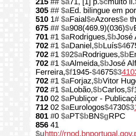
215
##
$a
71, [1] p.
$c
muito il.
305
##
$a
Ed. bilingue em por
510
1#
$a
Faial
$e
Azores
$e
th
675
##
$a
908(469.9)(036)
$v
701
#1
$a
Rodrigues,
$b
José 
702
#1
$a
Daniel,
$b
Luís
$4
67
702
#1
$9
2
$a
Rodrigues,
$b
E
702
#1
$a
Almeida,
$b
José Al
Ferreira,
$f
1945-
$4
675
$3
410
702
#1
$a
Forjaz,
$b
Vitor Hug
702
#1
$a
Lobão,
$b
Carlos,
$f
710
02
$a
Publiçor - Publicaç
712
02
$a
Eurologos
$4
730
$3
801
#0
$a
PT
$b
BN
$g
RPC
856
41
$u
http://rnod.bnportugal.go