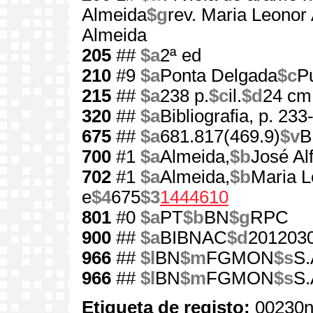
Almeida
$g
rev. Maria Leonor
Almeida
205
##
$a
2ª ed
210
#9
$a
Ponta Delgada
$c
Pu
215
##
$a
238 p.
$c
il.
$d
24 cm
320
##
$a
Bibliografia, p. 233
675
##
$a
681.817(469.9)
$v
B
700
#1
$a
Almeida,
$b
José Al
702
#1
$a
Almeida,
$b
Maria L
e
$4
675
$3
1444610
801
#0
$a
PT
$b
BN
$g
RPC
900
##
$a
BIBNAC
$d
201203
966
##
$l
BN
$m
FGMON
$s
S.
966
##
$l
BN
$m
FGMON
$s
S.
Etiqueta de registo:
00230n