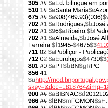
305
##
$a
Ed. bilingue em por
510
1#
$a
Santa Maria
$e
Azo
675
##
$a
908(469.93)(036)
$
702
#1
$a
Rodrigues,
$b
José 
702
#1
$9
6
$a
Ribeiro,
$b
Pedr
702
#1
$a
Almeida,
$b
José Al
Ferreira,
$f
1945-
$4
675
$3
410
711
02
$a
Publiçor - Publicaç
712
02
$a
Eurologos
$4
730
$3
801
#0
$a
PT
$b
BN
$g
RPC
856
41
$u
http://rnod.bnportugal.go
skey=&doc=1818764&img=1
900
##
$a
BIBNAC
$d
201210
966
##
$l
BN
$m
FGMON
$s
H.
966
##
$l
BN
$m
FGMON
$s
H.