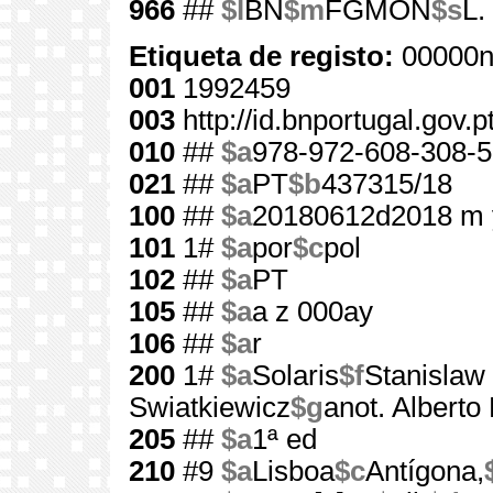
966
##
$l
BN
$m
FGMON
$s
L.
Etiqueta de registo:
00000n
001
1992459
003
http://id.bnportugal.gov.
010
##
$a
978-972-608-308-5
021
##
$a
PT
$b
437315/18
100
##
$a
20180612d2018 m 
101
1#
$a
por
$c
pol
102
##
$a
PT
105
##
$a
a z 000ay
106
##
$a
r
200
1#
$a
Solaris
$f
Stanislaw
Swiatkiewicz
$g
anot. Alberto
205
##
$a
1ª ed
210
#9
$a
Lisboa
$c
Antígona,