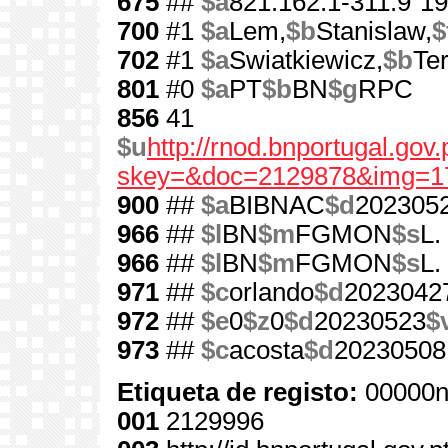
675
##
$a
821.162.1-311.9"19
700
#1
$a
Lem,
$b
Stanislaw,
$
702
#1
$a
Swiatkiewicz,
$b
Te
801
#0
$a
PT
$b
BN
$g
RPC
856
41
$u
http://rnod.bnportugal.go
skey=&doc=2129878&img=1
900
##
$a
BIBNAC
$d
202305
966
##
$l
BN
$m
FGMON
$s
L.
966
##
$l
BN
$m
FGMON
$s
L.
971
##
$c
orlando
$d
2023042
972
##
$e
0
$z
0
$d
20230523
$
973
##
$c
acosta
$d
20230508
Etiqueta de registo:
00000n
001
2129996