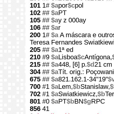
101
1#
$a
por
$c
pol
102
##
$a
PT
105
##
$a
y z 000ay
106
##
$a
r
200
1#
$a
A máscara e outro
Teresa Fernandes Swiatkiew
205
##
$a
1ª ed
210
#9
$a
Lisboa
$c
Antígona,
215
##
$a
448, [6] p.
$d
21 cm
304
##
$a
Tít. orig.: Poçowanie
675
##
$a
821.162.1-34"19"
$
700
#1
$a
Lem,
$b
Stanislaw,
$
702
#1
$a
Swiatkiewicz,
$b
Te
801
#0
$a
PT
$b
BN
$g
RPC
856
41