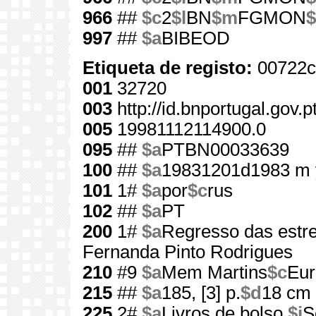
966
##
$c
2
$l
BN
$m
FGMON
$
997
##
$a
BIBEOD
Etiqueta de registo:
00722c
001
32720
003
http://id.bnportugal.gov.
005
19981112114900.0
095
##
$a
PTBN00033639
100
##
$a
19831201d1983 m 
101
1#
$a
por
$c
rus
102
##
$a
PT
200
1#
$a
Regresso das estre
Fernanda Pinto Rodrigues
210
#9
$a
Mem Martins
$c
Eur
215
##
$a
185, [3] p.
$d
18 cm
225
2#
$a
Livros de bolso.
$i
S