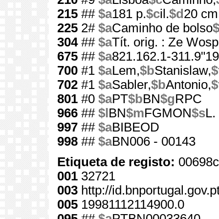
215
##
$a
181 p.
$c
il.
$d
20 cm
225
2#
$a
Caminho de bolso
304
##
$a
Tít. orig. : Ze Wos
675
##
$a
821.162.1-311.9"19
700
#1
$a
Lem,
$b
Stanislaw,
$
702
#1
$a
Sabler,
$b
Antonio,
$
801
#0
$a
PT
$b
BN
$g
RPC
966
##
$l
BN
$m
FGMON
$s
L.
997
##
$a
BIBEOD
998
##
$a
BN006 - 00143
Etiqueta de registo:
00698c
001
32721
003
http://id.bnportugal.gov.
005
19981112114900.0
095
##
$a
PTBN00033640