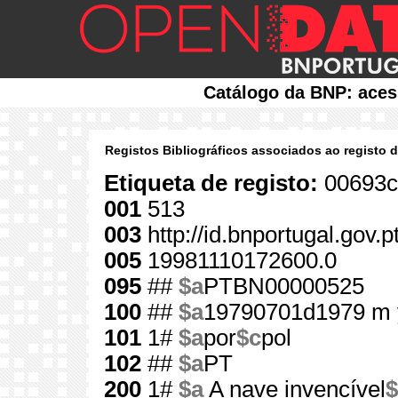
Catálogo da BNP: aces
Registos Bibliográficos associados ao registo 
Etiqueta de registo:
00693c
001
513
003
http://id.bnportugal.gov.p
005
19981110172600.0
095
##
$a
PTBN00000525
100
##
$a
19790701d1979 m 
101
1#
$a
por
$c
pol
102
##
$a
PT
200
1#
$a
A nave invencível
$