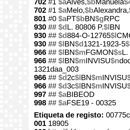
702
#1
$a
Alves,
$b
Manuela
$
702
#1
$a
Melo,
$b
Alexandra,
801
#0
$a
PT
$b
BN
$g
RPC
930
##
$d
L. 80806 P.
$l
BN
930
##
$d
884-O-12765
$l
CM
930
##
$l
BN
$d
1321-1923-5
$
966
##
$l
BN
$m
FGMON
$s
L.
966
##
$l
BN
$m
INVISU
$n
doc
1321daa_003
966
##
$d
2c
$l
BN
$m
INVISU
966
##
$d
3c
$l
BN
$m
INVISU
997
##
$a
BIBEOD
998
##
$a
FSE19 - 00325
Etiqueta de registo:
00775c
001
18905