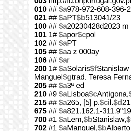
003
http://id.bnportugal.gov.
010
##
$a
978-972-608-396-2
021
##
$a
PT
$b
513041/23
100
##
$a
20230428d2023 m 
101
1#
$a
por
$c
pol
102
##
$a
PT
105
##
$a
a z 000ay
106
##
$a
r
200
1#
$a
Solaris
$f
Stanislaw
Manguel
$g
trad. Teresa Fern
205
##
$a
3ª ed
210
#9
$a
Lisboa
$c
Antígona,
215
##
$a
265, [5] p.
$c
il.
$d
21
675
##
$a
821.162.1-311.9"19
700
#1
$a
Lem,
$b
Stanislaw,
$
702
#1
$a
Manguel,
$b
Alberto