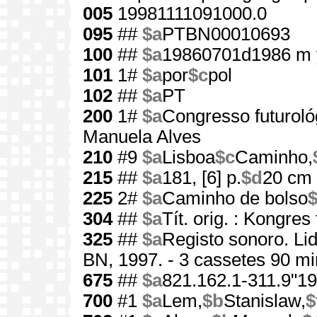
005
19981111091000.0
095
##
$a
PTBN00010693
100
##
$a
19860701d1986 m 
101
1#
$a
por
$c
pol
102
##
$a
PT
200
1#
$a
Congresso futuroló
Manuela Alves
210
#9
$a
Lisboa
$c
Caminho,
215
##
$a
181, [6] p.
$d
20 cm
225
2#
$a
Caminho de bolso
304
##
$a
Tít. orig. : Kongres
325
##
$a
Registo sonoro. Lid
BN, 1997. - 3 cassetes 90 min
675
##
$a
821.162.1-311.9"19
700
#1
$a
Lem,
$b
Stanislaw,
$