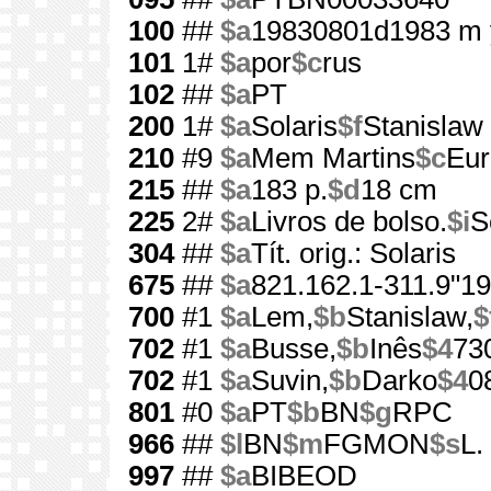
100
##
$a
19830801d1983 m 
101
1#
$a
por
$c
rus
102
##
$a
PT
200
1#
$a
Solaris
$f
Stanislaw
210
#9
$a
Mem Martins
$c
Eur
215
##
$a
183 p.
$d
18 cm
225
2#
$a
Livros de bolso.
$i
S
304
##
$a
Tít. orig.: Solaris
675
##
$a
821.162.1-311.9"19
700
#1
$a
Lem,
$b
Stanislaw,
$
702
#1
$a
Busse,
$b
Inês
$4
73
702
#1
$a
Suvin,
$b
Darko
$4
0
801
#0
$a
PT
$b
BN
$g
RPC
966
##
$l
BN
$m
FGMON
$s
L.
997
##
$a
BIBEOD