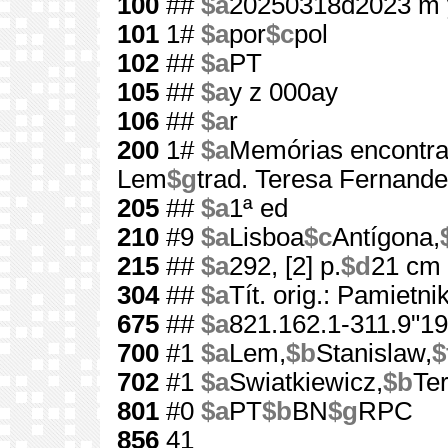
100
##
$a
20250318d2023 m 
101
1#
$a
por
$c
pol
102
##
$a
PT
105
##
$a
y z 000ay
106
##
$a
r
200
1#
$a
Memórias encontra
Lem
$g
trad. Teresa Fernande
205
##
$a
1ª ed
210
#9
$a
Lisboa
$c
Antígona,
215
##
$a
292, [2] p.
$d
21 cm
304
##
$a
Tít. orig.: Pamietn
675
##
$a
821.162.1-311.9"19
700
#1
$a
Lem,
$b
Stanislaw,
$
702
#1
$a
Swiatkiewicz,
$b
Te
801
#0
$a
PT
$b
BN
$g
RPC
856
41