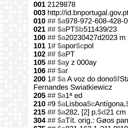
001
2129878
003
http://id.bnportugal.gov.
010
##
$a
978-972-608-428-0
021
##
$a
PT
$b
511439/23
100
##
$a
20230427d2023 m 
101
1#
$a
por
$c
pol
102
##
$a
PT
105
##
$a
y z 000ay
106
##
$a
r
200
1#
$a
A voz do dono
$f
St
Fernandes Swiatkiewicz
205
##
$a
1ª ed
210
#9
$a
Lisboa
$c
Antígona,
215
##
$a
282, [2] p.
$d
21 cm
304
##
$a
Tít. orig.: Gøos pa