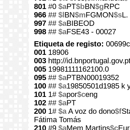
801
#0
$a
PT
$b
BN
$g
RPC
966
##
$l
BN
$m
FGMON
$s
L.
997
##
$a
BIBEOD
998
##
$a
FSE43 - 00027
Etiqueta de registo:
00699c
001
18906
003
http://id.bnportugal.gov.
005
19981111162100.0
095
##
$a
PTBN00019352
100
##
$a
19850501d1985 k 
101
1#
$a
por
$c
eng
102
##
$a
PT
200
1#
$a
A voz do dono
$f
St
Fátima Tomás
210
#9
$a
Mem Martins
$c
Eur