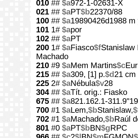
010
##
$a
972-1-02631-X
021
##
$a
PT
$b
22370/88
100
##
$a
19890426d1988 m 
101
1#
$a
por
102
##
$a
PT
200
1#
$a
Fiasco
$f
Stanislaw
Machado
210
#9
$a
Mem Martins
$c
Eur
215
##
$a
309, [1] p.
$d
21 cm
225
2#
$a
Nébula
$v
28
304
##
$a
Tít. orig.: Fiasko
675
##
$a
821.162.1-311.9"19
700
#1
$a
Lem,
$b
Stanislaw,
$
702
#1
$a
Machado,
$b
Raúl d
801
#0
$a
PT
$b
BN
$g
RPC
966
##
$c
2
$l
BN
$m
FGMON
$