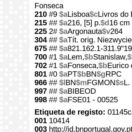
Fonseca
210
#9
$a
Lisboa
$c
Livros do 
215
##
$a
216, [5] p.
$d
16 cm
225
2#
$a
Argonauta
$v
264
304
##
$a
Tít. orig. Niezwyci
675
##
$a
821.162.1-311.9"19
700
#1
$a
Lem,
$b
Stanislaw,
$
702
#1
$a
Fonseca,
$b
Eurico 
801
#0
$a
PT
$b
BN
$g
RPC
966
##
$l
BN
$m
FGMON
$s
L.
997
##
$a
BIBEOD
998
##
$a
FSE01 - 00525
Etiqueta de registo:
01145c
001
10414
003
http://id.bnportugal.gov.