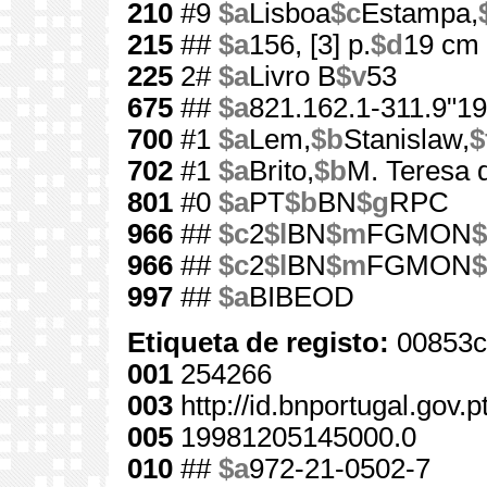
210
#9
$a
Lisboa
$c
Estampa,
215
##
$a
156, [3] p.
$d
19 cm
225
2#
$a
Livro B
$v
53
675
##
$a
821.162.1-311.9"19
700
#1
$a
Lem,
$b
Stanislaw,
$
702
#1
$a
Brito,
$b
M. Teresa 
801
#0
$a
PT
$b
BN
$g
RPC
966
##
$c
2
$l
BN
$m
FGMON
$
966
##
$c
2
$l
BN
$m
FGMON
$
997
##
$a
BIBEOD
Etiqueta de registo:
00853c
001
254266
003
http://id.bnportugal.gov.
005
19981205145000.0
010
##
$a
972-21-0502-7