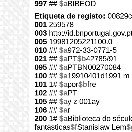
997
##
$a
BIBEOD
Etiqueta de registo:
00829c
001
259578
003
http://id.bnportugal.gov.
005
19981205221100.0
010
##
$a
972-33-0771-5
021
##
$a
PT
$b
42785/91
095
##
$a
PTBN00270084
100
##
$a
19910401d1991 m 
101
1#
$a
por
$b
fre
102
##
$a
PT
105
##
$a
y z 001ay
106
##
$a
r
200
1#
$a
Biblioteca do sécul
fantásticas
$f
Stanislaw Lem
$