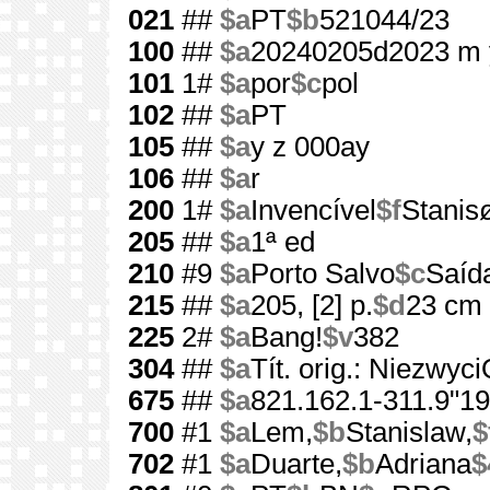
021
##
$a
PT
$b
521044/23
100
##
$a
20240205d2023 m 
101
1#
$a
por
$c
pol
102
##
$a
PT
105
##
$a
y z 000ay
106
##
$a
r
200
1#
$a
Invencível
$f
Stani
205
##
$a
1ª ed
210
#9
$a
Porto Salvo
$c
Saíd
215
##
$a
205, [2] p.
$d
23 cm
225
2#
$a
Bang!
$v
382
304
##
$a
Tít. orig.: Niezwy
675
##
$a
821.162.1-311.9"19
700
#1
$a
Lem,
$b
Stanislaw,
$
702
#1
$a
Duarte,
$b
Adriana
$