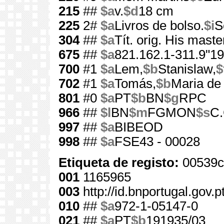
215
##
$a
v.
$d
18 cm
225
2#
$a
Livros de bolso.
$i
S
304
##
$a
Tít. orig. His maste
675
##
$a
821.162.1-311.9"19
700
#1
$a
Lem,
$b
Stanislaw,
$
702
#1
$a
Tomás,
$b
Maria de
801
#0
$a
PT
$b
BN
$g
RPC
966
##
$l
BN
$m
FGMON
$s
C.
997
##
$a
BIBEOD
998
##
$a
FSE43 - 00028
Etiqueta de registo:
00539c
001
1165965
003
http://id.bnportugal.gov.
010
##
$a
972-1-05147-0
021
##
$a
PT
$b
191935/03