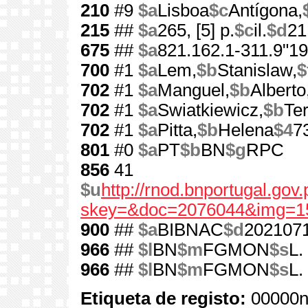
210
#9
$a
Lisboa
$c
Antígona,
215
##
$a
265, [5] p.
$c
il.
$d
21
675
##
$a
821.162.1-311.9"19
700
#1
$a
Lem,
$b
Stanislaw,
$
702
#1
$a
Manguel,
$b
Alberto
702
#1
$a
Swiatkiewicz,
$b
Te
702
#1
$a
Pitta,
$b
Helena
$4
7
801
#0
$a
PT
$b
BN
$g
RPC
856
41
$u
http://rnod.bnportugal.go
skey=&doc=2076044&img=1
900
##
$a
BIBNAC
$d
202107
966
##
$l
BN
$m
FGMON
$s
L.
966
##
$l
BN
$m
FGMON
$s
L.
Etiqueta de registo:
00000n