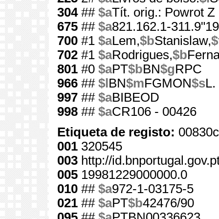
304
##
$a
Tít. orig.: Powrot 
675
##
$a
821.162.1-311.9"19
700
#1
$a
Lem,
$b
Stanislaw,
$
702
#1
$a
Rodrigues,
$b
Ferna
801
#0
$a
PT
$b
BN
$g
RPC
966
##
$l
BN
$m
FGMON
$s
L.
997
##
$a
BIBEOD
998
##
$a
CR106 - 00426
Etiqueta de registo:
00830c
001
320545
003
http://id.bnportugal.gov.
005
19981229000000.0
010
##
$a
972-1-03175-5
021
##
$a
PT
$b
42476/90
095
##
$a
PTBN00336623