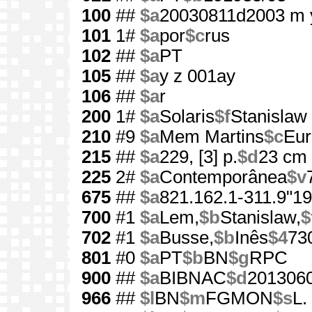
100
##
$a
20030811d2003 m 
101
1#
$a
por
$c
rus
102
##
$a
PT
105
##
$a
y z 001ay
106
##
$a
r
200
1#
$a
Solaris
$f
Stanislaw
210
#9
$a
Mem Martins
$c
Eur
215
##
$a
229, [3] p.
$d
23 cm
225
2#
$a
Contemporânea
$v
675
##
$a
821.162.1-311.9"19
700
#1
$a
Lem,
$b
Stanislaw,
$
702
#1
$a
Busse,
$b
Inês
$4
73
801
#0
$a
PT
$b
BN
$g
RPC
900
##
$a
BIBNAC
$d
201306
966
##
$l
BN
$m
FGMON
$s
L.