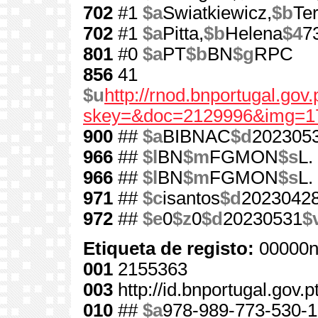
702
#1
$a
Swiatkiewicz,
$b
Te
702
#1
$a
Pitta,
$b
Helena
$4
7
801
#0
$a
PT
$b
BN
$g
RPC
856
41
$u
http://rnod.bnportugal.go
skey=&doc=2129996&img=1
900
##
$a
BIBNAC
$d
202305
966
##
$l
BN
$m
FGMON
$s
L.
966
##
$l
BN
$m
FGMON
$s
L.
971
##
$c
isantos
$d
2023042
972
##
$e
0
$z
0
$d
20230531
$
Etiqueta de registo:
00000n
001
2155363
003
http://id.bnportugal.gov.
010
##
$a
978-989-773-530-1