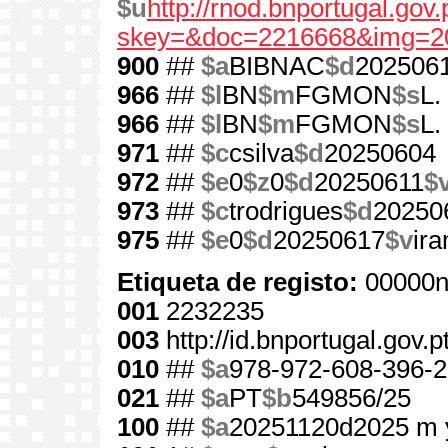
$u
http://rnod.bnportugal.go
skey=&doc=2216668&img=2
900
##
$a
BIBNAC
$d
202506
966
##
$l
BN
$m
FGMON
$s
L.
966
##
$l
BN
$m
FGMON
$s
L.
971
##
$c
csilva
$d
20250604
972
##
$e
0
$z
0
$d
20250611
$
973
##
$c
trodrigues
$d
20250
975
##
$e
0
$d
20250617
$v
ir
Etiqueta de registo:
00000n
001
2232235
003
http://id.bnportugal.gov.
010
##
$a
978-972-608-396-2
021
##
$a
PT
$b
549856/25
100
##
$a
20251120d2025 m 