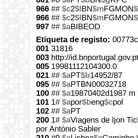
966
##
$c
2
$l
BN
$m
FGMON
$
966
##
$c
2
$l
BN
$m
FGMON
$
997
##
$a
BIBEOD
Etiqueta de registo:
00773c
001
31816
003
http://id.bnportugal.gov.
005
19981112104300.0
021
##
$a
PT
$b
14952/87
095
##
$a
PTBN00032718
100
##
$a
19870402d1987 m 
101
1#
$a
por
$b
eng
$c
pol
102
##
$a
PT
200
1#
$a
Viagens de Ijon Ti
por António Sabler
210
#9
$a
Lisboa
$c
Caminho,