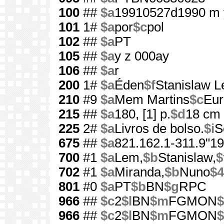
100
##
$a
19910527d1990 m 
101
1#
$a
por
$c
pol
102
##
$a
PT
105
##
$a
y z 000ay
106
##
$a
r
200
1#
$a
Éden
$f
Stanislaw 
210
#9
$a
Mem Martins
$c
Eur
215
##
$a
180, [1] p.
$d
18 cm
225
2#
$a
Livros de bolso.
$i
S
675
##
$a
821.162.1-311.9"19
700
#1
$a
Lem,
$b
Stanislaw,
$
702
#1
$a
Miranda,
$b
Nuno
$4
801
#0
$a
PT
$b
BN
$g
RPC
966
##
$c
2
$l
BN
$m
FGMON
$
966
##
$c
2
$l
BN
$m
FGMON
$