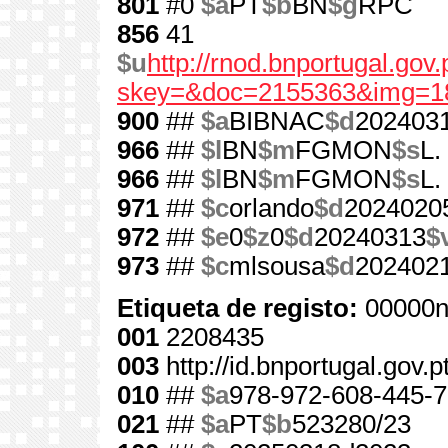
801
#0
$a
PT
$b
BN
$g
RPC
856
41
$u
http://rnod.bnportugal.go
skey=&doc=2155363&img=1
900
##
$a
BIBNAC
$d
202403
966
##
$l
BN
$m
FGMON
$s
L.
966
##
$l
BN
$m
FGMON
$s
L.
971
##
$c
orlando
$d
2024020
972
##
$e
0
$z
0
$d
20240313
$
973
##
$c
mlsousa
$d
202402
Etiqueta de registo:
00000n
001
2208435
003
http://id.bnportugal.gov.
010
##
$a
978-972-608-445-7
021
##
$a
PT
$b
523280/23