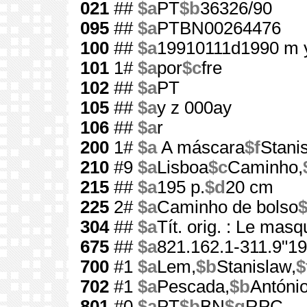
021
##
$a
PT
$b
36326/90
095
##
$a
PTBN00264476
100
##
$a
19910111d1990 m 
101
1#
$a
por
$c
fre
102
##
$a
PT
105
##
$a
y z 000ay
106
##
$a
r
200
1#
$a
A máscara
$f
Stani
210
#9
$a
Lisboa
$c
Caminho,
215
##
$a
195 p.
$d
20 cm
225
2#
$a
Caminho de bolso
304
##
$a
Tít. orig. : Le mas
675
##
$a
821.162.1-311.9"19
700
#1
$a
Lem,
$b
Stanislaw,
$
702
#1
$a
Pescada,
$b
António
801
#0
$a
PT
$b
BN
$g
RPC