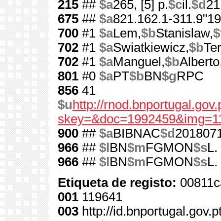
215
##
$a
265, [5] p.
$c
il.
$d
21
675
##
$a
821.162.1-311.9"19
700
#1
$a
Lem,
$b
Stanislaw,
$
702
#1
$a
Swiatkiewicz,
$b
Te
702
#1
$a
Manguel,
$b
Alberto
801
#0
$a
PT
$b
BN
$g
RPC
856
41
$u
http://rnod.bnportugal.go
skey=&doc=1992459&img=1
900
##
$a
BIBNAC
$d
201807
966
##
$l
BN
$m
FGMON
$s
L.
966
##
$l
BN
$m
FGMON
$s
L.
Etiqueta de registo:
00811c
001
119641
003
http://id.bnportugal.gov.