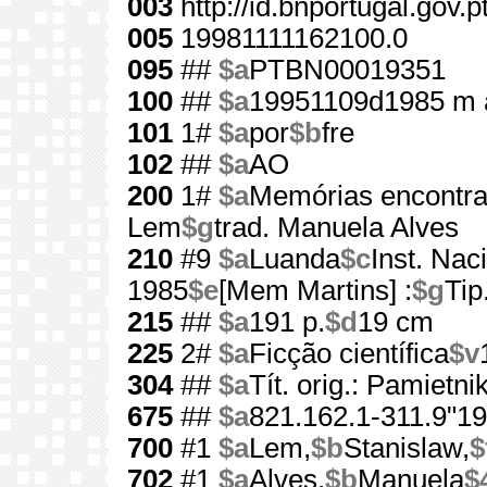
003
http://id.bnportugal.gov.
005
19981111162100.0
095
##
$a
PTBN00019351
100
##
$a
19951109d1985 m 
101
1#
$a
por
$b
fre
102
##
$a
AO
200
1#
$a
Memórias encontra
Lem
$g
trad. Manuela Alves
210
#9
$a
Luanda
$c
Inst. Nac
1985
$e
[Mem Martins] :
$g
Tip
215
##
$a
191 p.
$d
19 cm
225
2#
$a
Ficção científica
$v
304
##
$a
Tít. orig.: Pamietn
675
##
$a
821.162.1-311.9"19
700
#1
$a
Lem,
$b
Stanislaw,
$
702
#1
$a
Alves,
$b
Manuela
$