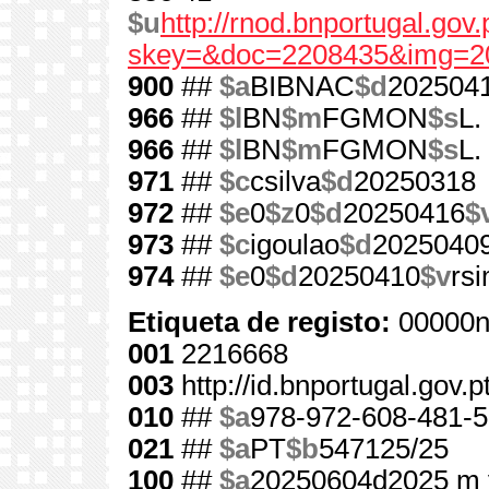
$u
http://rnod.bnportugal.go
skey=&doc=2208435&img=2
900
##
$a
BIBNAC
$d
202504
966
##
$l
BN
$m
FGMON
$s
L.
966
##
$l
BN
$m
FGMON
$s
L.
971
##
$c
csilva
$d
20250318
972
##
$e
0
$z
0
$d
20250416
$
973
##
$c
igoulao
$d
2025040
974
##
$e
0
$d
20250410
$v
rs
Etiqueta de registo:
00000n
001
2216668
003
http://id.bnportugal.gov.
010
##
$a
978-972-608-481-5
021
##
$a
PT
$b
547125/25
100
##
$a
20250604d2025 m 