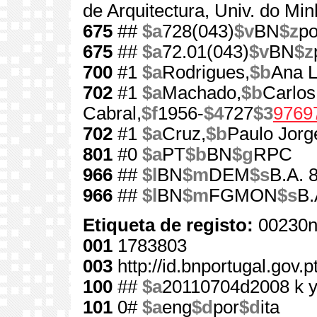
de Arquitectura, Univ. do Mi
675
##
$a
728(043)
$v
BN
$z
po
675
##
$a
72.01(043)
$v
BN
$z
700
#1
$a
Rodrigues,
$b
Ana L
702
#1
$a
Machado,
$b
Carlos
Cabral,
$f
1956-
$4
727
$3
9769
702
#1
$a
Cruz,
$b
Paulo Jorg
801
#0
$a
PT
$b
BN
$g
RPC
966
##
$l
BN
$m
DEM
$s
B.A. 
966
##
$l
BN
$m
FGMON
$s
B.
Etiqueta de registo:
00230n
001
1783803
003
http://id.bnportugal.gov.
100
##
$a
20110704d2008 k 
101
0#
$a
eng
$d
por
$d
ita