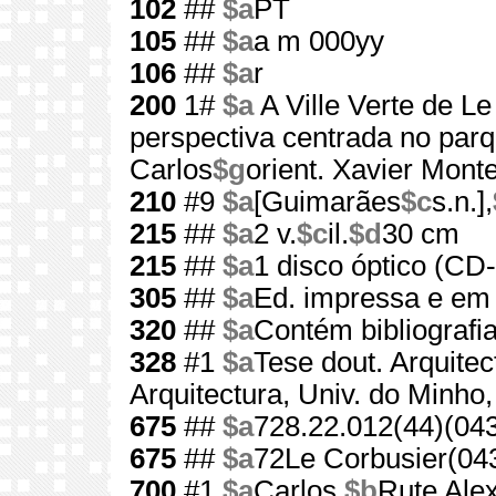
102
##
$a
PT
105
##
$a
a m 000yy
106
##
$a
r
200
1#
$a
A Ville Verte de L
perspectiva centrada no par
Carlos
$g
orient. Xavier Mont
210
#9
$a
[Guimarães
$c
s.n.],
215
##
$a
2 v.
$c
il.
$d
30 cm
215
##
$a
1 disco óptico (C
305
##
$a
Ed. impressa e 
320
##
$a
Contém bibliografi
328
#1
$a
Tese dout. Arquitec
Arquitectura, Univ. do Minho
675
##
$a
728.22.012(44)(04
675
##
$a
72Le Corbusier(04
700
#1
$a
Carlos,
$b
Rute Ale