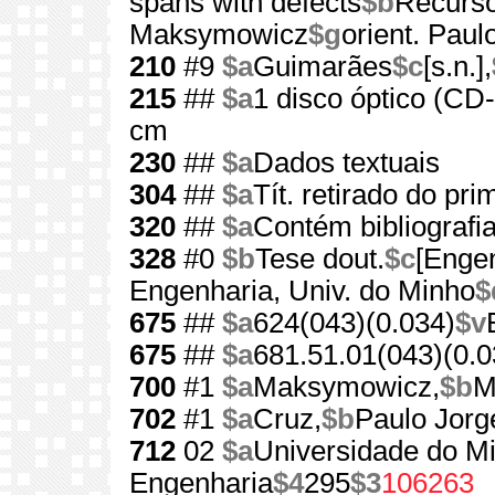
spans with defects
$b
Recurso
Maksymowicz
$g
orient. Paul
210
#9
$a
Guimarães
$c
[s.n.],
215
##
$a
1 disco óptico (C
cm
230
##
$a
Dados textuais
304
##
$a
Tít. retirado do pri
320
##
$a
Contém bibliografi
328
#0
$b
Tese dout.
$c
[Engen
Engenharia, Univ. do Minho
$
675
##
$a
624(043)(0.034)
$v
675
##
$a
681.51.01(043)(0.0
700
#1
$a
Maksymowicz,
$b
M
702
#1
$a
Cruz,
$b
Paulo Jorg
712
02
$a
Universidade do M
Engenharia
$4
295
$3
106263