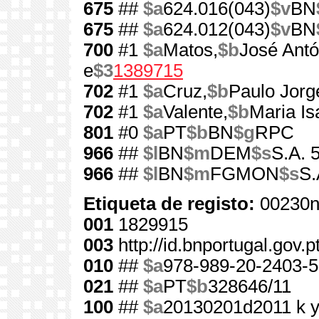
675
##
$a
624.016(043)
$v
BN
675
##
$a
624.012(043)
$v
BN
700
#1
$a
Matos,
$b
José Antó
e
$3
1389715
702
#1
$a
Cruz,
$b
Paulo Jorg
702
#1
$a
Valente,
$b
Maria Is
801
#0
$a
PT
$b
BN
$g
RPC
966
##
$l
BN
$m
DEM
$s
S.A. 
966
##
$l
BN
$m
FGMON
$s
S.
Etiqueta de registo:
00230n
001
1829915
003
http://id.bnportugal.gov.
010
##
$a
978-989-20-2403-5
021
##
$a
PT
$b
328646/11
100
##
$a
20130201d2011 k 