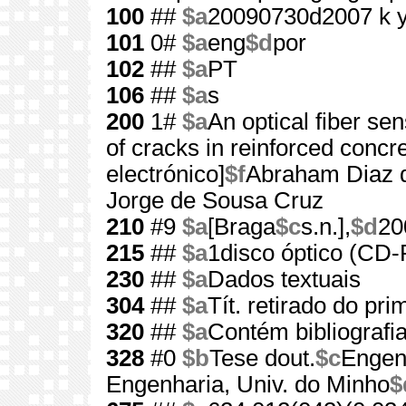
100
##
$a
20090730d2007 k 
101
0#
$a
eng
$d
por
102
##
$a
PT
106
##
$a
s
200
1#
$a
An optical fiber se
of cracks in reinforced concr
electrónico]
$f
Abraham Diaz 
Jorge de Sousa Cruz
210
#9
$a
[Braga
$c
s.n.],
$d
20
215
##
$a
1disco óptico (CD
230
##
$a
Dados textuais
304
##
$a
Tít. retirado do pri
320
##
$a
Contém bibliografi
328
#0
$b
Tese dout.
$c
Engenh
Engenharia, Univ. do Minho
$