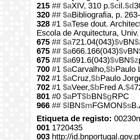
215
##
$a
XIV, 310 p.
$c
il.
$d
3
320
##
$a
Bibliografia, p. 263
328
#1
$a
Tese dout. Architec
Escola de Arquitectura, Univ
675
##
$a
721.04(043)
$v
BN
$
675
##
$a
666.166(043)
$v
BN
675
##
$a
691.6(043)
$v
BN
$z
700
#1
$a
Carvalho,
$b
Paulo 
702
#1
$a
Cruz,
$b
Paulo Jorg
702
#1
$a
Veer,
$b
Fred A.
$4
7
801
#0
$a
PT
$b
BN
$g
RPC
966
##
$l
BN
$m
FGMON
$s
B.
Etiqueta de registo:
00230n
001
1720435
003
http://id.bnportugal.gov.