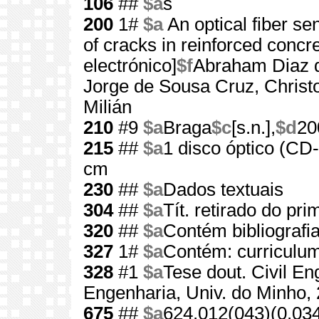
106
##
$a
s
200
1#
$a
An optical fiber se
of cracks in reinforced concr
electrónico]
$f
Abraham Diaz 
Jorge de Sousa Cruz, Christo
Milián
210
#9
$a
Braga
$c
[s.n.],
$d
20
215
##
$a
1 disco óptico (C
cm
230
##
$a
Dados textuais
304
##
$a
Tít. retirado do pri
320
##
$a
Contém bibliografi
327
1#
$a
Contém: curriculum
328
#1
$a
Tese dout. Civil En
Engenharia, Univ. do Minho,
675
##
$a
624.012(043)(0.03