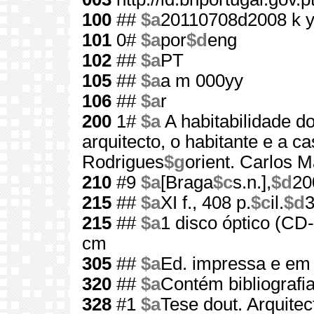
100
##
$a
20110708d2008 k 
101
0#
$a
por
$d
eng
102
##
$a
PT
105
##
$a
a m 000yy
106
##
$a
r
200
1#
$a
A habitabilidade d
arquitecto, o habitante e a c
Rodrigues
$g
orient. Carlos 
210
#9
$a
[Braga
$c
s.n.],
$d
20
215
##
$a
XI f., 408 p.
$c
il.
$d
215
##
$a
1 disco óptico (C
cm
305
##
$a
Ed. impressa e 
320
##
$a
Contém bibliografi
328
#1
$a
Tese dout. Arquitec