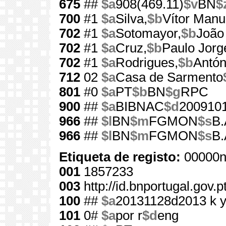
675
##
$a
908(469.11)
$v
BN
$
700
#1
$a
Silva,
$b
Vítor Manu
702
#1
$a
Sotomayor,
$b
João
702
#1
$a
Cruz,
$b
Paulo Jorg
702
#1
$a
Rodrigues,
$b
Antón
712
02
$a
Casa de Sarmento
801
#0
$a
PT
$b
BN
$g
RPC
900
##
$a
BIBNAC
$d
200910
966
##
$l
BN
$m
FGMON
$s
B.
966
##
$l
BN
$m
FGMON
$s
B.
Etiqueta de registo:
00000n
001
1857233
003
http://id.bnportugal.gov.
100
##
$a
20131128d2013 k 
101
0#
$a
por r
$d
eng