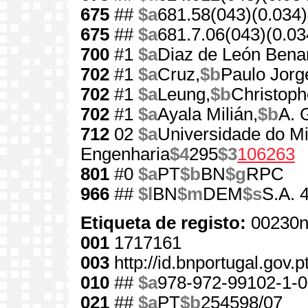
675
##
$a
681.58(043)(0.034)
675
##
$a
681.7.06(043)(0.03
700
#1
$a
Diaz de León Bena
702
#1
$a
Cruz,
$b
Paulo Jorg
702
#1
$a
Leung,
$b
Christoph
702
#1
$a
Ayala Milián,
$b
A. 
712
02
$a
Universidade do M
Engenharia
$4
295
$3
106263
801
#0
$a
PT
$b
BN
$g
RPC
966
##
$l
BN
$m
DEM
$s
S.A. 
Etiqueta de registo:
00230n
001
1717161
003
http://id.bnportugal.gov.
010
##
$a
978-972-99102-1-0
021
##
$a
PT
$b
254598/07