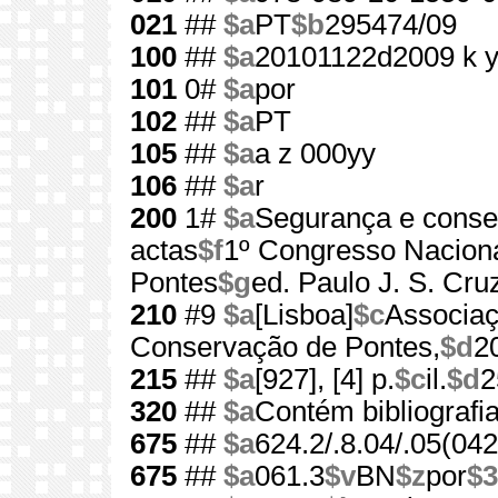
021
##
$a
PT
$b
295474/09
100
##
$a
20101122d2009 k 
101
0#
$a
por
102
##
$a
PT
105
##
$a
a z 000yy
106
##
$a
r
200
1#
$a
Segurança e conse
actas
$f
1º Congresso Nacion
Pontes
$g
ed. Paulo J. S. Cruz.
210
#9
$a
[Lisboa]
$c
Associaç
Conservação de Pontes,
$d
2
215
##
$a
[927], [4] p.
$c
il.
$d
2
320
##
$a
Contém bibliografi
675
##
$a
624.2/.8.04/.05(042
675
##
$a
061.3
$v
BN
$z
por
$3