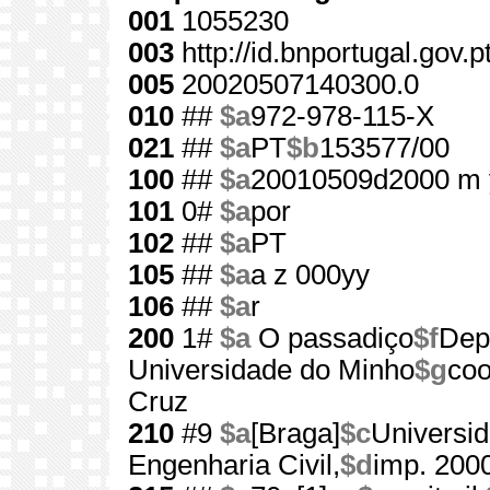
001
1055230
003
http://id.bnportugal.gov.
005
20020507140300.0
010
##
$a
972-978-115-X
021
##
$a
PT
$b
153577/00
100
##
$a
20010509d2000 m 
101
0#
$a
por
102
##
$a
PT
105
##
$a
a z 000yy
106
##
$a
r
200
1#
$a
O passadiço
$f
Dep
Universidade do Minho
$g
coo
Cruz
210
#9
$a
[Braga]
$c
Universi
Engenharia Civil,
$d
imp. 200