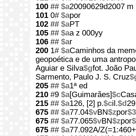
100
##
$a
20090629d2007 m 
101
0#
$a
por
102
##
$a
PT
105
##
$a
a z 000yy
106
##
$a
r
200
1#
$a
Caminhos da memór
geopoética e de uma antropol
Aguiar e Silva
$g
fot. João Pa
Sarmento, Paulo J. S. Cruz
$
205
##
$a
1ª ed
210
#9
$a
[Guimarães]
$c
Cas
215
##
$a
126, [2] p.
$c
il.
$d
29
675
##
$a
77.04
$v
BN
$z
por
$3
675
##
$a
77.065
$v
BN
$z
por
$
675
##
$a
77.092A/Z(=1:460+