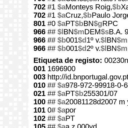
702
#1
$a
Monteys Roig,
$b
Xa
702
#1
$a
Cruz,
$b
Paulo Jorg
801
#0
$a
PT
$b
BN
$g
RPC
966
##
$l
BN
$m
DEM
$s
B.A. 
966
##
$b
001
$d
1º v.
$l
BN
$m
966
##
$b
001
$d
2º v.
$l
BN
$m
Etiqueta de registo:
00230n
001
1696900
003
http://id.bnportugal.gov.
010
##
$a
978-972-99918-0-6
021
##
$a
PT
$b
255301/07
100
##
$a
20081128d2007 m 
101
0#
$a
por
102
##
$a
PT
105
##
$a
a z 000yd