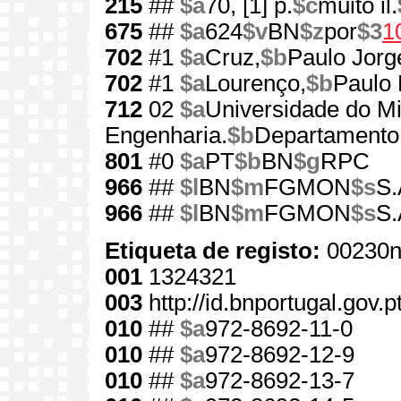
215
##
$a
70, [1] p.
$c
muito il.
675
##
$a
624
$v
BN
$z
por
$3
1
702
#1
$a
Cruz,
$b
Paulo Jorg
702
#1
$a
Lourenço,
$b
Paulo 
712
02
$a
Universidade do M
Engenharia.
$b
Departamento 
801
#0
$a
PT
$b
BN
$g
RPC
966
##
$l
BN
$m
FGMON
$s
S.
966
##
$l
BN
$m
FGMON
$s
S.
Etiqueta de registo:
00230n
001
1324321
003
http://id.bnportugal.gov.
010
##
$a
972-8692-11-0
010
##
$a
972-8692-12-9
010
##
$a
972-8692-13-7