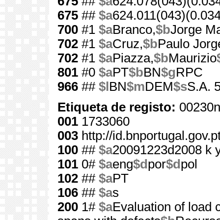
675
##
$a
624.078(043)(0.03
675
##
$a
624.011(043)(0.034
700
#1
$a
Branco,
$b
Jorge M
702
#1
$a
Cruz,
$b
Paulo Jorg
702
#1
$a
Piazza,
$b
Maurizio
801
#0
$a
PT
$b
BN
$g
RPC
966
##
$l
BN
$m
DEM
$s
S.A. 
Etiqueta de registo:
00230n
001
1733060
003
http://id.bnportugal.gov.
100
##
$a
20091223d2008 k 
101
0#
$a
eng
$d
por
$d
pol
102
##
$a
PT
106
##
$a
s
200
1#
$a
Evaluation of load 