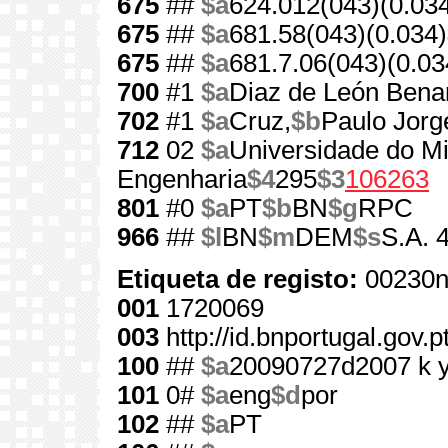
675
##
$a
624.012(043)(0.03
675
##
$a
681.58(043)(0.034)
675
##
$a
681.7.06(043)(0.03
700
#1
$a
Diaz de León Bena
702
#1
$a
Cruz,
$b
Paulo Jorg
712
02
$a
Universidade do M
Engenharia
$4
295
$3
106263
801
#0
$a
PT
$b
BN
$g
RPC
966
##
$l
BN
$m
DEM
$s
S.A. 
Etiqueta de registo:
00230n
001
1720069
003
http://id.bnportugal.gov.
100
##
$a
20090727d2007 k 
101
0#
$a
eng
$d
por
102
##
$a
PT