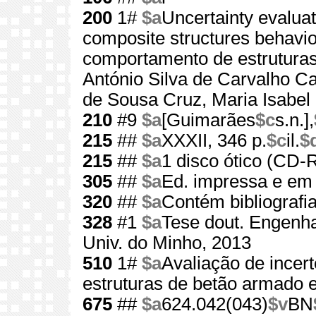
200
1#
$a
Uncertainty evaluat
composite structures behavio
comportamento de estruturas
António Silva de Carvalho 
de Sousa Cruz, Maria Isabel 
210
#9
$a
[Guimarães
$c
s.n.],
215
##
$a
XXXII, 346 p.
$c
il.
$
215
##
$a
1 disco ótico (CD
305
##
$a
Ed. impressa e 
320
##
$a
Contém bibliografi
328
#1
$a
Tese dout. Engenha
Univ. do Minho, 2013
510
1#
$a
Avaliação de ince
estruturas de betão armado 
675
##
$a
624.042(043)
$v
BN