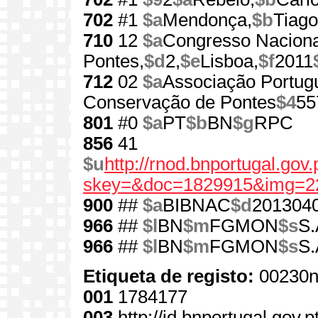
702
#1
$a
Mendonça,
$b
Tiago
710
12
$a
Congresso Naciona
Pontes,
$d
2,
$e
Lisboa,
$f
2011
712
02
$a
Associação Portug
Conservação de Pontes
$4
55
801
#0
$a
PT
$b
BN
$g
RPC
856
41
$u
http://rnod.bnportugal.go
skey=&doc=1829915&img=2
900
##
$a
BIBNAC
$d
201304
966
##
$l
BN
$m
FGMON
$s
S.
966
##
$l
BN
$m
FGMON
$s
S.
Etiqueta de registo:
00230n
001
1784177
003
http://id.bnportugal.gov.