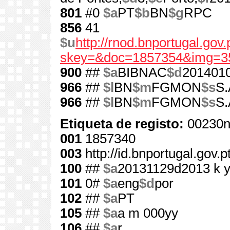
801
#0
$a
PT
$b
BN
$g
RPC
856
41
$u
http://rnod.bnportugal.go
skey=&doc=1857354&img=3
900
##
$a
BIBNAC
$d
201401
966
##
$l
BN
$m
FGMON
$s
S.
966
##
$l
BN
$m
FGMON
$s
S.
Etiqueta de registo:
00230n
001
1857340
003
http://id.bnportugal.gov.
100
##
$a
20131129d2013 k 
101
0#
$a
eng
$d
por
102
##
$a
PT
105
##
$a
a m 000yy
106
##
$a
r