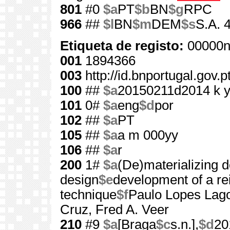
801
#0
$a
PT
$b
BN
$g
RPC
966
##
$l
BN
$m
DEM
$s
S.A. 
Etiqueta de registo:
00000n
001
1894366
003
http://id.bnportugal.gov.
100
##
$a
20150211d2014 k 
101
0#
$a
eng
$d
por
102
##
$a
PT
105
##
$a
a m 000yy
106
##
$a
r
200
1#
$a
(De)materializing d
design
$e
development of a re
technique
$f
Paulo Lopes Lag
Cruz, Fred A. Veer
210
#9
$a
[Braga
$c
s.n.],
$d
20