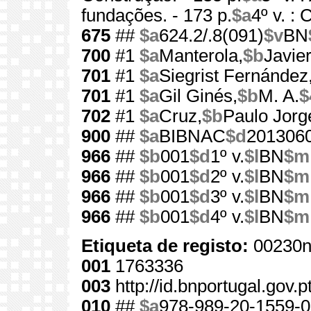
fundações. - 173 p.
$a
4º v. : 
675
##
$a
624.2/.8(091)
$v
BN
700
#1
$a
Manterola,
$b
Javier
701
#1
$a
Siegrist Fernández
701
#1
$a
Gil Ginés,
$b
M. A.
$
702
#1
$a
Cruz,
$b
Paulo Jorg
900
##
$a
BIBNAC
$d
201306
966
##
$b
001
$d
1º v.
$l
BN
$m
966
##
$b
001
$d
2º v.
$l
BN
$m
966
##
$b
001
$d
3º v.
$l
BN
$m
966
##
$b
001
$d
4º v.
$l
BN
$m
Etiqueta de registo:
00230n
001
1763336
003
http://id.bnportugal.gov.
010
##
$a
978-989-20-1559-0