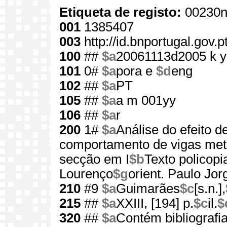
Etiqueta de registo:
00230n
001
1385407
003
http://id.bnportugal.gov.
100
##
$a
20061113d2005 k y
101
0#
$a
pora e
$d
eng
102
##
$a
PT
105
##
$a
a m 001yy
106
##
$a
r
200
1#
$a
Análise do efeito 
comportamento de vigas metá
secção em I
$b
Texto policopi
Lourenço
$g
orient. Paulo Jo
210
#9
$a
Guimarães
$c
[s.n.],
215
##
$a
XXIII, [194] p.
$c
il.
$
320
##
$a
Contém bibliografi