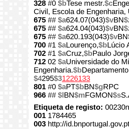
328
#0
$b
Tese mestr.
$c
Enge
Civil, Escola de Engenharia,
675
##
$a
624.07(043)
$v
BN
$
675
##
$a
624.04(043)
$v
BN
$
675
##
$a
620.193(043)
$v
BN
700
#1
$a
Lourenço,
$b
Lúcio 
702
#1
$a
Cruz,
$b
Paulo Jorg
712
02
$a
Universidade do M
Engenharia.
$b
Departamento 
$4
295
$3
1226133
801
#0
$a
PT
$b
BN
$g
RPC
966
##
$l
BN
$m
FGMON
$s
S.
Etiqueta de registo:
00230n
001
1784465
003
http://id.bnportugal.gov.