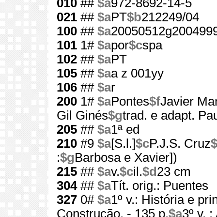
010
##
$a
972-8692-14-5
021
##
$a
PT
$b
212249/04
100
##
$a
20050512g2004999
101
1#
$a
por
$c
spa
102
##
$a
PT
105
##
$a
a z 001yy
106
##
$a
r
200
1#
$a
Pontes
$f
Javier Man
Gil Ginés
$g
trad. e adapt. Pa
205
##
$a
1ª ed
210
#9
$a
[S.l.]
$c
P.J.S. Cruz
:
$g
Barbosa e Xavier])
215
##
$a
v.
$c
il.
$d
23 cm
304
##
$a
Tít. orig.: Puentes
327
0#
$a
1º v.: História e pri
Construção. - 135 p.
$a
3º v. 