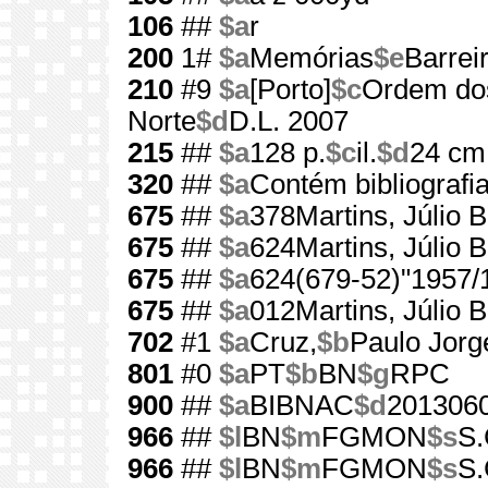
106
##
$a
r
200
1#
$a
Memórias
$e
Barrei
210
#9
$a
[Porto]
$c
Ordem dos
Norte
$d
D.L. 2007
215
##
$a
128 p.
$c
il.
$d
24 cm
320
##
$a
Contém bibliografi
675
##
$a
378Martins, Júlio B
675
##
$a
624Martins, Júlio B
675
##
$a
624(679-52)"1957/
675
##
$a
012Martins, Júlio B
702
#1
$a
Cruz,
$b
Paulo Jorg
801
#0
$a
PT
$b
BN
$g
RPC
900
##
$a
BIBNAC
$d
201306
966
##
$l
BN
$m
FGMON
$s
S.
966
##
$l
BN
$m
FGMON
$s
S.