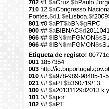
702
#1
$a
Cruz,
$b
Paulo Jorg
710
12
$a
Congresso Naciona
Pontes,
$d
1,
$e
Lisboa,
$f
2009
801
#0
$a
PT
$b
BN
$g
RPC
900
##
$a
BIBNAC
$d
201104
966
##
$l
BN
$m
FGMON
$s
S.
966
##
$l
BN
$m
FGMON
$s
S.
Etiqueta de registo:
00771c
001
1857354
003
http://id.bnportugal.gov.
010
##
$a
978-989-98405-1-5
021
##
$a
PT
$b
360719/13
100
##
$a
20131129d2013 k 
101
0#
$a
por
102
##
$a
PT