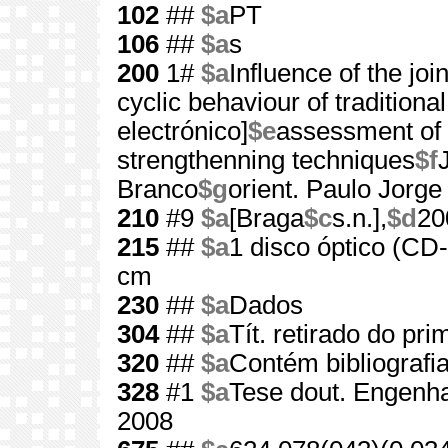
102
##
$a
PT
106
##
$a
s
200
1#
$a
Influence of the joi
cyclic behaviour of traditiona
electrónico]
$e
assessment of t
strengthenning techniques
$f
Branco
$g
orient. Paulo Jorg
210
#9
$a
[Braga
$c
s.n.],
$d
20
215
##
$a
1 disco óptico (C
cm
230
##
$a
Dados
304
##
$a
Tít. retirado do pri
320
##
$a
Contém bibliografi
328
#1
$a
Tese dout. Engenha
2008