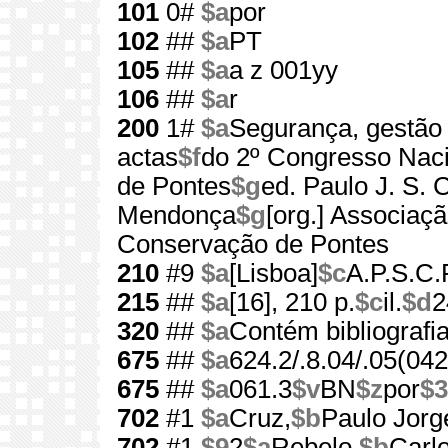
101
0#
$a
por
102
##
$a
PT
105
##
$a
a z 001yy
106
##
$a
r
200
1#
$a
Segurança, gestão
actas
$f
do 2º Congresso Nac
de Pontes
$g
ed. Paulo J. S. 
Mendonça
$g
[org.] Associaç
Conservação de Pontes
210
#9
$a
[Lisboa]
$c
A.P.S.C.P
215
##
$a
[16], 210 p.
$c
il.
$d
2
320
##
$a
Contém bibliografi
675
##
$a
624.2/.8.04/.05(042
675
##
$a
061.3
$v
BN
$z
por
$3
702
#1
$a
Cruz,
$b
Paulo Jorg
702
#1
$9
2
$a
Rebelo,
$b
Carl