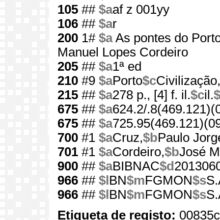
105
##
$a
af z 001yy
106
##
$a
r
200
1#
$a
As pontes do Port
Manuel Lopes Cordeiro
205
##
$a
1ª ed
210
#9
$a
Porto
$c
Civilização
215
##
$a
278 p., [4] f. il.
$c
il.
675
##
$a
624.2/.8(469.121)(
675
##
$a
725.95(469.121)(0
700
#1
$a
Cruz,
$b
Paulo Jorg
701
#1
$a
Cordeiro,
$b
José M
900
##
$a
BIBNAC
$d
201306
966
##
$l
BN
$m
FGMON
$s
S.
966
##
$l
BN
$m
FGMON
$s
S.
Etiqueta de registo:
00835c