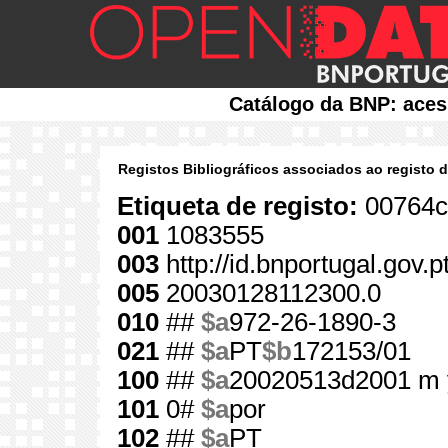
Catálogo da BNP: aces
Registos Bibliográficos associados ao registo 
Etiqueta de registo:
00764c
001
1083555
003
http://id.bnportugal.gov.
005
20030128112300.0
010
##
$a
972-26-1890-3
021
##
$a
PT
$b
172153/01
100
##
$a
20020513d2001 m 
101
0#
$a
por
102
##
$a
PT