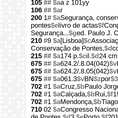
105
##
$a
a z 101yy
106
##
$a
r
200
1#
$a
Segurança, conserv
pontes
$e
livro de actas
$f
Cong
Segurança...
$g
ed. Paulo J. 
210
#9
$a
[Lisboa]
$c
Associaç
Conservação de Pontes,
$d
c
215
##
$a
174 p.
$c
il.
$d
24 cm
675
##
$a
624.2/.8.04(042)
$v
675
##
$a
624.2/.8.05(042)
$v
675
##
$a
061.3
$v
BN
$z
por
$3
702
#1
$a
Cruz,
$b
Paulo Jorg
702
#1
$a
Calçada,
$b
Rui,
$f
1
702
#1
$a
Mendonça,
$b
Tiago
710
02
$a
Congresso Naciona
de Pontes,
$d
3,
$e
Porto,
$f
20