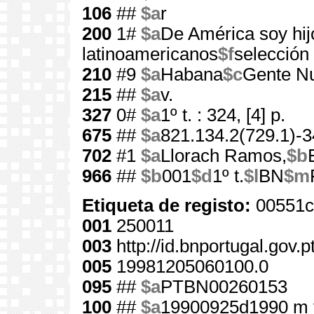
106
##
$a
r
200
1#
$a
De América soy hij
latinoamericanos
$f
selección
210
#9
$a
Habana
$c
Gente N
215
##
$a
v.
327
0#
$a
1º t. : 324, [4] p.
675
##
$a
821.134.2(729.1)-3
702
#1
$a
Llorach Ramos,
$b
966
##
$b
001
$d
1º t.
$l
BN
$m
Etiqueta de registo:
00551c
001
250011
003
http://id.bnportugal.gov.
005
19981205060100.0
095
##
$a
PTBN00260153
100
##
$a
19900925d1990 m 