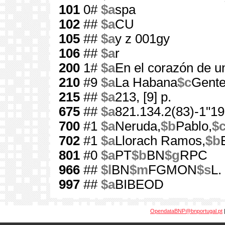
101
0#
$a
spa
102
##
$a
CU
105
##
$a
y z 001gy
106
##
$a
r
200
1#
$a
En el corazón de u
210
#9
$a
La Habana
$c
Gente
215
##
$a
213, [9] p.
675
##
$a
821.134.2(83)-1"19
700
#1
$a
Neruda,
$b
Pablo,
$
702
#1
$a
Llorach Ramos,
$b
801
#0
$a
PT
$b
BN
$g
RPC
966
##
$l
BN
$m
FGMON
$s
L.
997
##
$a
BIBEOD
OpendataBNP@bnportugal.pt