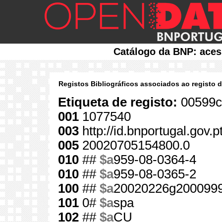
Catálogo da BNP: aces
Registos Bibliográficos associados ao registo 
Etiqueta de registo:
00599c
001
1077540
003
http://id.bnportugal.gov.
005
20020705154800.0
010
##
$a
959-08-0364-4
010
##
$a
959-08-0365-2
100
##
$a
20020226g2000999
101
0#
$a
spa
102
##
$a
CU