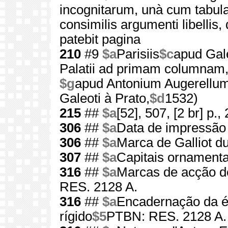
incognitarum, unà cum tabula
consimilis argumenti libelli
patebit pagina
210
#9
$a
Parisiis
$c
apud Gale
Palatii ad primam columnam
$g
apud Antonium Augerellum
Galeoti à Prato,
$d
1532)
215
##
$a
[52], 507, [2 br] p.
306
##
$a
Data de impressão 
306
##
$a
Marca de Galliot du 
307
##
$a
Capitais ornament
316
##
$a
Marcas de acção de
RES. 2128 A.
316
##
$a
Encadernação da 
rígido
$5
PTBN: RES. 2128 A.