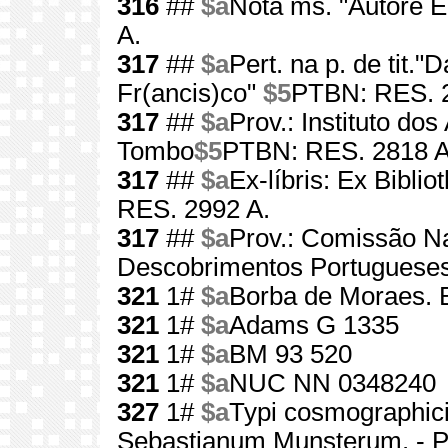
316
##
$a
Nota ms. "Autore E
A.
317
##
$a
Pert. na p. de tit."
Fr(ancis)co"
$5
PTBN: RES. 
317
##
$a
Prov.: Instituto do
Tombo
$5
PTBN: RES. 2818 A
317
##
$a
Ex-líbris: Ex Bibl
RES. 2992 A.
317
##
$a
Prov.: Comissão N
Descobrimentos Portuguese
321
1#
$a
Borba de Moraes. Bi
321
1#
$a
Adams G 1335
321
1#
$a
BM 93 520
321
1#
$a
NUC NN 0348240
327
1#
$a
Typi cosmographici 
Sebastianum Munsterum. - P.