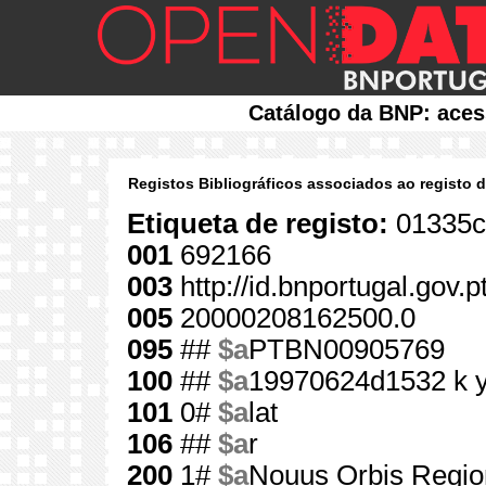
Catálogo da BNP: aces
Registos Bibliográficos associados ao registo 
Etiqueta de registo:
01335c
001
692166
003
http://id.bnportugal.gov.
005
20000208162500.0
095
##
$a
PTBN00905769
100
##
$a
19970624d1532 k 
101
0#
$a
lat
106
##
$a
r
200
1#
$a
Nouus Orbis Regio