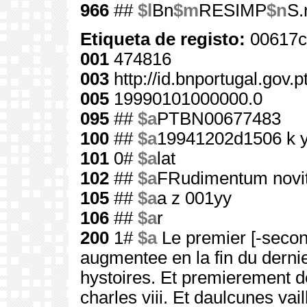
966
##
$l
Bn
$m
RESIMP
$n
S.
Etiqueta de registo:
00617c
001
474816
003
http://id.bnportugal.gov.
005
19990101000000.0
095
##
$a
PTBN00677483
100
##
$a
19941202d1506 k 
101
0#
$a
lat
102
##
$a
FRudimentum novi
105
##
$a
a z 001yy
106
##
$a
r
200
1#
$a
Le premier [-secon
augmentee en la fin du derni
hystoires. Et premierement de
charles viii. Et daulcunes va