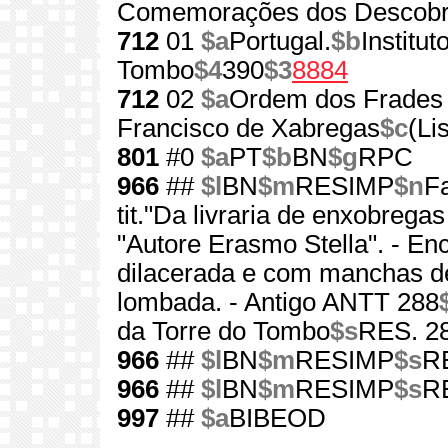
Comemorações dos Descobr
712
01
$a
Portugal.
$b
Institu
Tombo
$4
390
$3
8884
712
02
$a
Ordem dos Frades
Francisco de Xabregas
$c
(Li
801
#0
$a
PT
$b
BN
$g
RPC
966
##
$l
BN
$m
RESIMP
$n
Fa
tit."Da livraria de enxobrega
"Autore Erasmo Stella". - En
dilacerada e com manchas de
lombada. - Antigo ANTT 288
da Torre do Tombo
$s
RES. 28
966
##
$l
BN
$m
RESIMP
$s
RE
966
##
$l
BN
$m
RESIMP
$s
RE
997
##
$a
BIBEOD