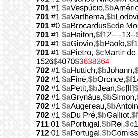
701
#1
$a
Vespúcio,
$b
Améric
701
#1
$a
Varthema,
$b
Lodovi
701
#0
$a
Brocardus
$c
de Mon
701
#1
$a
Haiton,
$f
12-- -13--
701
#1
$a
Giovio,
$b
Paolo,
$f
1
701
#1
$a
Pietro,
$c
Martir de
1526
$4
070
$3
638364
702
#1
$a
Huttich,
$b
Johann,
$
702
#1
$a
Finé,
$b
Oronce,
$f
1
702
#1
$a
Petit,
$b
Jean,
$c
[II]
$
702
#1
$a
Grynäus,
$b
Simon,
702
#1
$a
Augereau,
$b
Antoin
702
#1
$a
Du Pré,
$b
Galliot,
$
711
01
$a
Portugal.
$b
Rei,
$c
1
712
01
$a
Portugal.
$b
Comiss