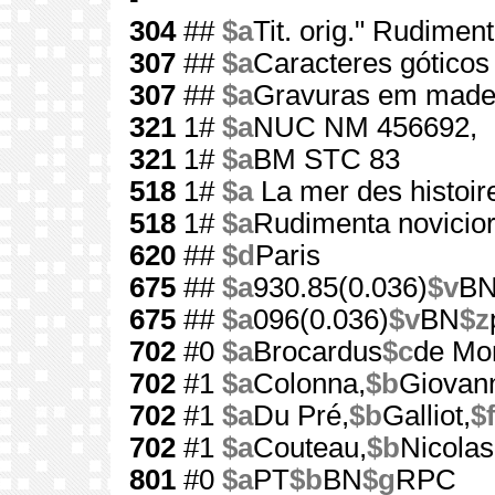
304
##
$a
Tit. orig." Rudime
307
##
$a
Caracteres góticos
307
##
$a
Gravuras em made
321
1#
$a
NUC NM 456692,
321
1#
$a
BM STC 83
518
1#
$a
La mer des histoir
518
1#
$a
Rudimenta novicio
620
##
$d
Paris
675
##
$a
930.85(0.036)
$v
B
675
##
$a
096(0.036)
$v
BN
$z
702
#0
$a
Brocardus
$c
de Mon
702
#1
$a
Colonna,
$b
Giovann
702
#1
$a
Du Pré,
$b
Galliot,
$
702
#1
$a
Couteau,
$b
Nicolas
801
#0
$a
PT
$b
BN
$g
RPC