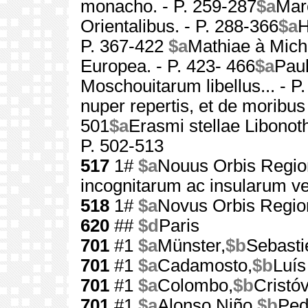
monacho. - P. 259-287
$a
Marc
Orientalibus. - P. 288-366
$a
H
P. 367-422
$a
Mathiae à Mich
Europea. - P. 423- 466
$a
Paul
Moschouitarum libellus... - P
nuper repertis, et de moribu
501
$a
Erasmi stellae Libonoth
P. 502-513
517
1#
$a
Nouus Orbis Regio
incognitarum ac insularum ve
518
1#
$a
Novus Orbis Regi
620
##
$d
Paris
701
#1
$a
Münster,
$b
Sebasti
701
#1
$a
Cadamosto,
$b
Luís
701
#1
$a
Colombo,
$b
Cristó
701
#1
$a
Alonso Niño,
$b
Ped