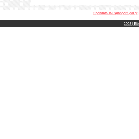
OpendataBNP@bnportugal.pt
2003 | Bib