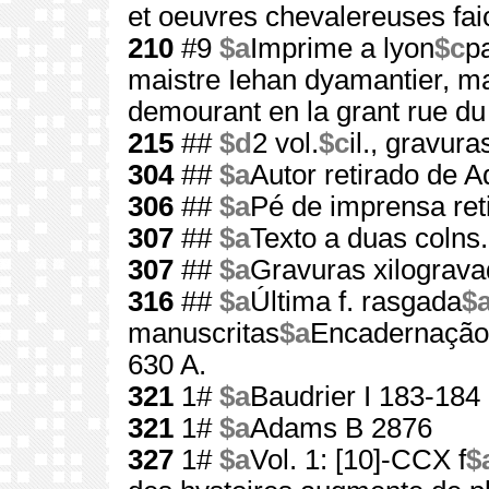
et oeuvres chevalereuses faic
210
#9
$a
Imprime a lyon
$c
p
maistre Iehan dyamantier, mar
demourant en la grant rue du
215
##
$d
2 vol.
$c
il., gravura
304
##
$a
Autor retirado de 
306
##
$a
Pé de imprensa ret
307
##
$a
Texto a duas colns.
307
##
$a
Gravuras xilograv
316
##
$a
Última f. rasgada
$
manuscritas
$a
Encadernação
630 A.
321
1#
$a
Baudrier I 183-184
321
1#
$a
Adams B 2876
327
1#
$a
Vol. 1: [10]-CCX f
$