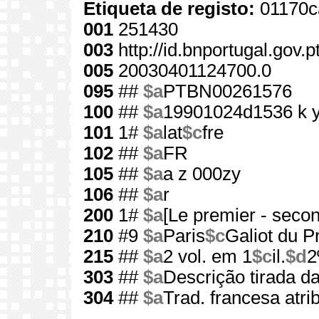
Etiqueta de registo:
01170c
001
251430
003
http://id.bnportugal.gov.
005
20030401124700.0
095
##
$a
PTBN00261576
100
##
$a
19901024d1536 k 
101
1#
$a
lat
$c
fre
102
##
$a
FR
105
##
$a
a z 000zy
106
##
$a
r
200
1#
$a
[Le premier - seco
210
#9
$a
Paris
$c
Galiot du P
215
##
$a
2 vol. em 1
$c
il.
$d
2
303
##
$a
Descrição tirada da
304
##
$a
Trad. francesa atr
-