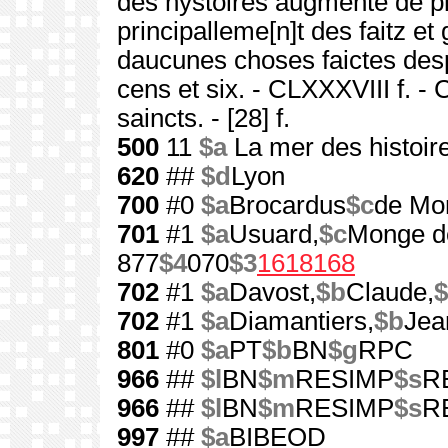
des hystoires augmente de pl
principalleme[n]t des faitz et
daucunes choses faictes desp
cens et six. - CLXXXVIII f. -
saincts. - [28] f.
500
11
$a
La mer des histoir
620
##
$d
Lyon
700
#0
$a
Brocardus
$c
de Mon
701
#1
$a
Usuard,
$c
Monge d
877
$4
070
$3
1618168
702
#1
$a
Davost,
$b
Claude,
702
#1
$a
Diamantiers,
$b
Jea
801
#0
$a
PT
$b
BN
$g
RPC
966
##
$l
BN
$m
RESIMP
$s
RE
966
##
$l
BN
$m
RESIMP
$s
RE
997
##
$a
BIBEOD