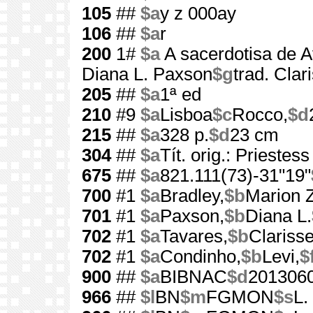
105
##
$a
y z 000ay
106
##
$a
r
200
1#
$a
A sacerdotisa de A
Diana L. Paxson
$g
trad. Clar
205
##
$a
1ª ed
210
#9
$a
Lisboa
$c
Rocco,
$d
215
##
$a
328 p.
$d
23 cm
304
##
$a
Tít. orig.: Priestes
675
##
$a
821.111(73)-31"19"
700
#1
$a
Bradley,
$b
Marion 
701
#1
$a
Paxson,
$b
Diana L.
702
#1
$a
Tavares,
$b
Clariss
702
#1
$a
Condinho,
$b
Levi,
$
900
##
$a
BIBNAC
$d
201306
966
##
$l
BN
$m
FGMON
$s
L.