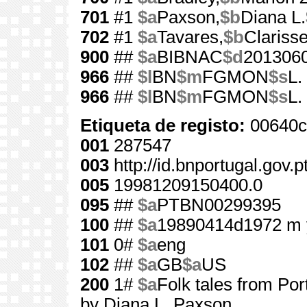
701
#1
$a
Paxson,
$b
Diana L.
702
#1
$a
Tavares,
$b
Clariss
900
##
$a
BIBNAC
$d
201306
966
##
$l
BN
$m
FGMON
$s
L.
966
##
$l
BN
$m
FGMON
$s
L.
Etiqueta de registo:
00640c
001
287547
003
http://id.bnportugal.gov.
005
19981209150400.0
095
##
$a
PTBN00299395
100
##
$a
19890414d1972 m 
101
0#
$a
eng
102
##
$a
GB
$a
US
200
1#
$a
Folk tales from Por
by Diana L. Paxson