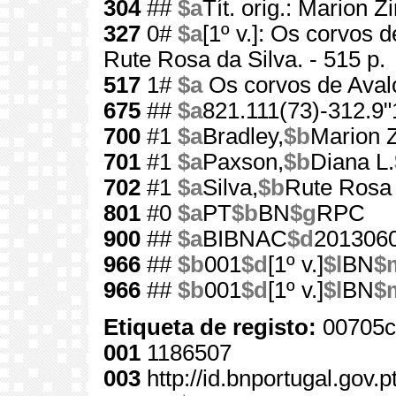
304
##
$a
Tít. orig.: Marion 
327
0#
$a
[1º v.]: Os corvos 
Rute Rosa da Silva. - 515 p.
517
1#
$a
Os corvos de Aval
675
##
$a
821.111(73)-312.9"
700
#1
$a
Bradley,
$b
Marion 
701
#1
$a
Paxson,
$b
Diana L.
702
#1
$a
Silva,
$b
Rute Rosa
801
#0
$a
PT
$b
BN
$g
RPC
900
##
$a
BIBNAC
$d
201306
966
##
$b
001
$d
[1º v.]
$l
BN
$
966
##
$b
001
$d
[1º v.]
$l
BN
$
Etiqueta de registo:
00705c
001
1186507
003
http://id.bnportugal.gov.