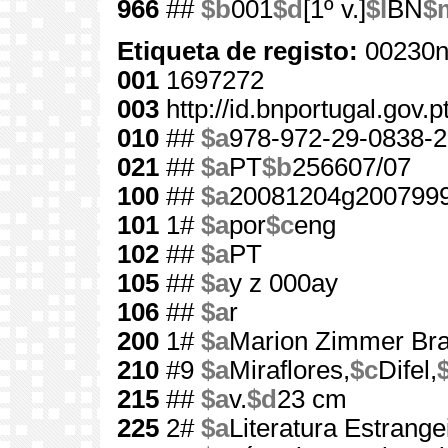
966
##
$b
001
$d
[1º v.]
$l
BN
$
Etiqueta de registo:
00230n
001
1697272
003
http://id.bnportugal.gov.
010
##
$a
978-972-29-0838-2
021
##
$a
PT
$b
256607/07
100
##
$a
20081204g2007999
101
1#
$a
por
$c
eng
102
##
$a
PT
105
##
$a
y z 000ay
106
##
$a
r
200
1#
$a
Marion Zimmer Bra
210
#9
$a
Miraflores,
$c
Difel,
215
##
$a
v.
$d
23 cm
225
2#
$a
Literatura Estrange