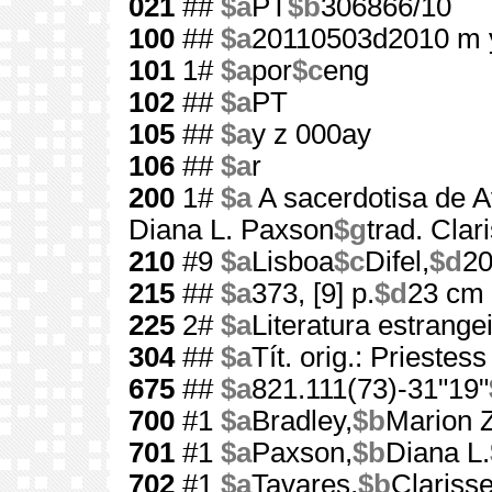
021
##
$a
PT
$b
306866/10
100
##
$a
20110503d2010 m 
101
1#
$a
por
$c
eng
102
##
$a
PT
105
##
$a
y z 000ay
106
##
$a
r
200
1#
$a
A sacerdotisa de A
Diana L. Paxson
$g
trad. Clar
210
#9
$a
Lisboa
$c
Difel,
$d
2
215
##
$a
373, [9] p.
$d
23 cm
225
2#
$a
Literatura estrange
304
##
$a
Tít. orig.: Priestes
675
##
$a
821.111(73)-31"19"
700
#1
$a
Bradley,
$b
Marion 
701
#1
$a
Paxson,
$b
Diana L.
702
#1
$a
Tavares,
$b
Clariss