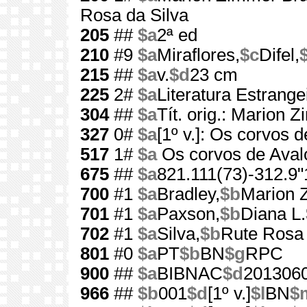
Rosa da Silva
205
##
$a
2ª ed
210
#9
$a
Miraflores,
$c
Difel,
215
##
$a
v.
$d
23 cm
225
2#
$a
Literatura Estrange
304
##
$a
Tít. orig.: Marion 
327
0#
$a
[1º v.]: Os corvos d
517
1#
$a
Os corvos de Aval
675
##
$a
821.111(73)-312.9"
700
#1
$a
Bradley,
$b
Marion 
701
#1
$a
Paxson,
$b
Diana L.
702
#1
$a
Silva,
$b
Rute Rosa
801
#0
$a
PT
$b
BN
$g
RPC
900
##
$a
BIBNAC
$d
201306
966
##
$b
001
$d
[1º v.]
$l
BN
$