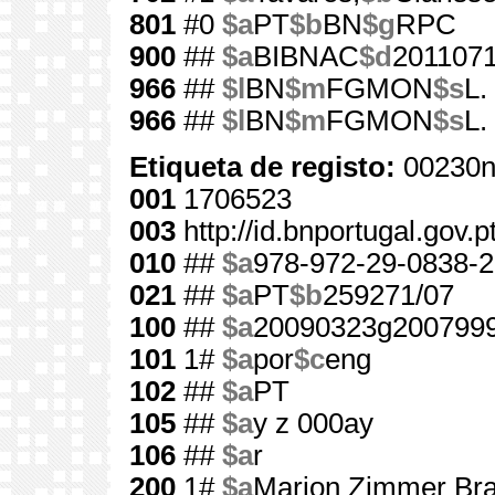
801
#0
$a
PT
$b
BN
$g
RPC
900
##
$a
BIBNAC
$d
201107
966
##
$l
BN
$m
FGMON
$s
L.
966
##
$l
BN
$m
FGMON
$s
L.
Etiqueta de registo:
00230n
001
1706523
003
http://id.bnportugal.gov.
010
##
$a
978-972-29-0838-2
021
##
$a
PT
$b
259271/07
100
##
$a
20090323g2007999
101
1#
$a
por
$c
eng
102
##
$a
PT
105
##
$a
y z 000ay
106
##
$a
r
200
1#
$a
Marion Zimmer Bra