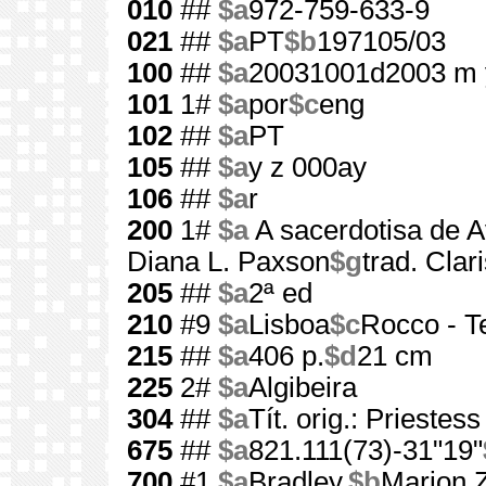
010
##
$a
972-759-633-9
021
##
$a
PT
$b
197105/03
100
##
$a
20031001d2003 m 
101
1#
$a
por
$c
eng
102
##
$a
PT
105
##
$a
y z 000ay
106
##
$a
r
200
1#
$a
A sacerdotisa de A
Diana L. Paxson
$g
trad. Clar
205
##
$a
2ª ed
210
#9
$a
Lisboa
$c
Rocco - T
215
##
$a
406 p.
$d
21 cm
225
2#
$a
Algibeira
304
##
$a
Tít. orig.: Priestes
675
##
$a
821.111(73)-31"19"
700
#1
$a
Bradley,
$b
Marion 