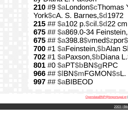
210
#9
$a
London
$c
Thomas Y
York
$c
A. S. Barnes,
$d
1972
215
##
$a
102 p.
$c
il.
$d
22 cm
675
##
$a
869.0-34 Feinstein,
675
##
$a
398.8
$v
med
$z
por
$
700
#1
$a
Feinstein,
$b
Alan 
702
#1
$a
Paxson,
$b
Diana L.
801
#0
$a
PT
$b
BN
$g
RPC
966
##
$l
BN
$m
FGMON
$s
L.
997
##
$a
BIBEOD
OpendataBNP@bnportugal.pt
2003 | Bib