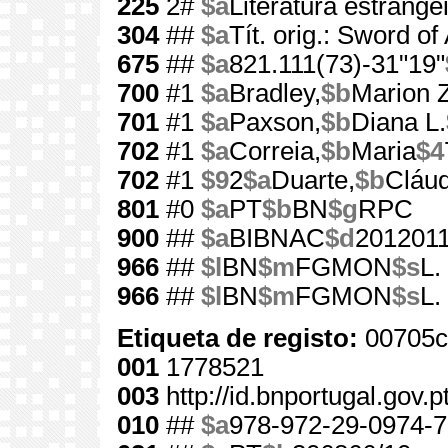
225
2#
$a
Literatura estrange
304
##
$a
Tít. orig.: Sword of
675
##
$a
821.111(73)-31"19"
700
#1
$a
Bradley,
$b
Marion 
701
#1
$a
Paxson,
$b
Diana L.
702
#1
$a
Correia,
$b
Maria
$4
702
#1
$9
2
$a
Duarte,
$b
Cláud
801
#0
$a
PT
$b
BN
$g
RPC
900
##
$a
BIBNAC
$d
201201
966
##
$l
BN
$m
FGMON
$s
L.
966
##
$l
BN
$m
FGMON
$s
L.
Etiqueta de registo:
00705c
001
1778521
003
http://id.bnportugal.gov.
010
##
$a
978-972-29-0974-7