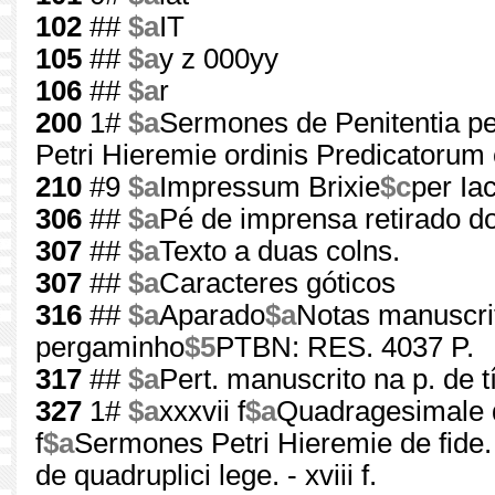
102
##
$a
IT
105
##
$a
y z 000yy
106
##
$a
r
200
1#
$a
Sermones de Penitentia per
Petri Hieremie ordinis Predicatorum 
210
#9
$a
Impressum Brixie
$c
per Ia
306
##
$a
Pé de imprensa retirado do
307
##
$a
Texto a duas colns.
307
##
$a
Caracteres góticos
316
##
$a
Aparado
$a
Notas manuscrit
pergaminho
$5
PTBN: RES. 4037 P.
317
##
$a
Pert. manuscrito na p. de t
327
1#
$a
xxxvii f
$a
Quadragesimale de
f
$a
Sermones Petri Hieremie de fide. - 
de quadruplici lege. - xviii f.