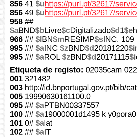
856
41
$u
https://purl.pt/32617/serv
856
49
$u
https://purl.pt/32617/servi
958
##
$a
BND
$b
Livre
$c
Digitalizado
$d
1
$e
h
966
##
$l
BN
$m
RESIMP
$s
INC. 109
995
##
$a
INC
$z
BND
$d
20181220
$i
995
##
$a
ROL
$z
BND
$d
20171115
$i
Etiqueta de registo:
02035cam 022
001
321482
003
http://id.bnportugal.gov.pt/bib/c
005
19990630161100.0
095
##
$a
PTBN00337557
100
##
$a
19000001d1495 k y0pora0
101
0#
$a
lat
102
##
$a
IT