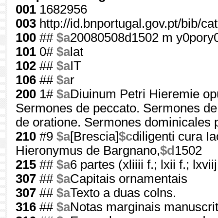
001
1682956
003
http://id.bnportugal.gov.pt/bib/c
100
##
$a
20080508d1502 m y0pory
101
0#
$a
lat
102
##
$a
IT
106
##
$a
r
200
1#
$a
Diuinum Petri Hieremie o
Sermones de peccato. Sermones de f
de oratione. Sermones dominicales 
210
#9
$a
[Brescia]
$c
diligenti cura I
Hieronymus de Bargnano,
$d
1502
215
##
$a
6 partes (xliiii f.; lxii f.; lxviij
307
##
$a
Capitais ornamentais
307
##
$a
Texto a duas colns.
316
##
$a
Notas marginais manuscri