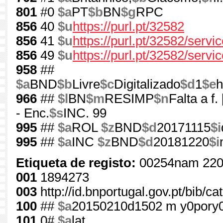
801
#0
$a
PT
$b
BN
$g
RPC
856
40
$u
https://purl.pt/32582
856
41
$u
https://purl.pt/32582/serv
856
49
$u
https://purl.pt/32582/servi
958
##
$a
BND
$b
Livre
$c
Digitalizado
$d
1
$e
h
966
##
$l
BN
$m
RESIMP
$n
Falta a f.
- Enc.
$s
INC. 99
995
##
$a
ROL
$z
BND
$d
20171115
$i
995
##
$a
INC
$z
BND
$d
20181220
$i
Etiqueta de registo:
00254nam 220
001
1894273
003
http://id.bnportugal.gov.pt/bib/c
100
##
$a
20150210d1502 m y0pory
101
0#
$a
lat