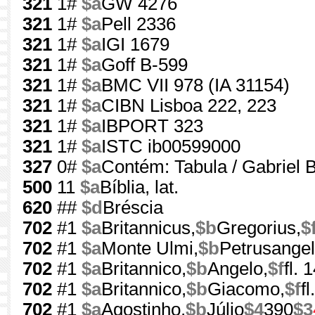
321
1#
$a
GW 4276
321
1#
$a
Pell 2336
321
1#
$a
IGI 1679
321
1#
$a
Goff B-599
321
1#
$a
BMC VII 978 (IA 31154)
321
1#
$a
CIBN Lisboa 222, 223
321
1#
$a
IBPORT 323
321
1#
$a
ISTC ib00599000
327
0#
$a
Contém: Tabula / Gabriel 
500
11
$a
Bíblia, lat.
620
##
$d
Bréscia
702
#1
$a
Britannicus,
$b
Gregorius,
$
702
#1
$a
Monte Ulmi,
$b
Petrusange
702
#1
$a
Britannico,
$b
Angelo,
$f
fl.
702
#1
$a
Britannico,
$b
Giacomo,
$f
f
702
#1
$a
Agostinho,
$b
Júlio
$4
390
$3