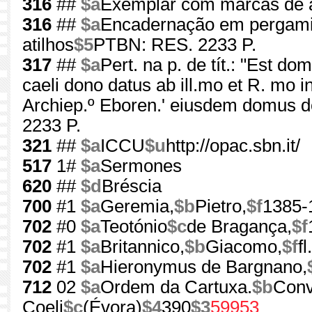
316
##
$a
Exemplar com marcas de a
316
##
$a
Encadernação em pergamin
atilhos
$5
PTBN: RES. 2233 P.
317
##
$a
Pert. na p. de tít.: "Est d
caeli dono datus ab ill.mo et R. mo 
Archiep.º Eboren.' eiusdem domus do
2233 P.
321
##
$a
ICCU
$u
http://opac.sbn.it/
517
1#
$a
Sermones
620
##
$d
Bréscia
700
#1
$a
Geremia,
$b
Pietro,
$f
1385-
702
#0
$a
Teotónio
$c
de Bragança,
$f
702
#1
$a
Britannico,
$b
Giacomo,
$f
f
702
#1
$a
Hieronymus de Bargnano,
712
02
$a
Ordem da Cartuxa.
$b
Conv
Coeli
$c
(Évora)
$4
390
$3
59953