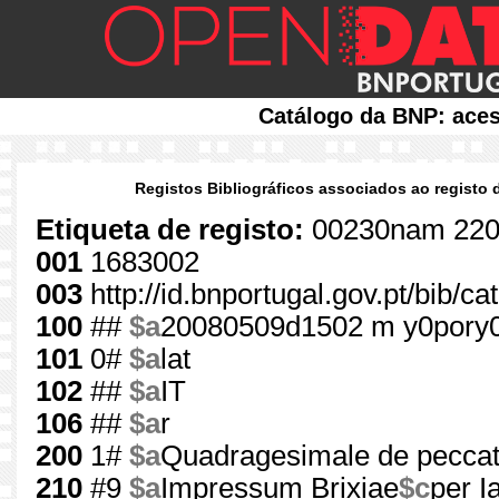
Catálogo da BNP: aces
Registos Bibliográficos associados ao registo 
Etiqueta de registo:
00230nam 220
001
1683002
003
http://id.bnportugal.gov.pt/bib/c
100
##
$a
20080509d1502 m y0pory
101
0#
$a
lat
102
##
$a
IT
106
##
$a
r
200
1#
$a
Quadragesimale de peccat
210
#9
$a
Impressum Brixiae
$c
per I