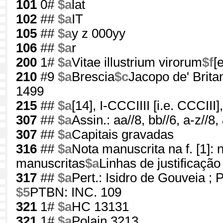
101
0#
$a
lat
102
##
$a
IT
105
##
$a
y z 000yy
106
##
$a
r
200
1#
$a
Vitae illustrium virorum
$f
[
210
#9
$a
Brescia
$c
Jacopo de' Britan
1499
215
##
$a
[14], I-CCCIIII [i.e. CCCIII], 
307
##
$a
Assin.: aa//8, bb//6, a-z//8,
307
##
$a
Capitais gravadas
316
##
$a
Nota manuscrita na f. [1]: 
manuscritas
$a
Linhas de justificaçã
317
##
$a
Pert.: Isidro de Gouveia ; 
$5
PTBN: INC. 109
321
1#
$a
HC 13131
321
1#
$a
Polain 3213