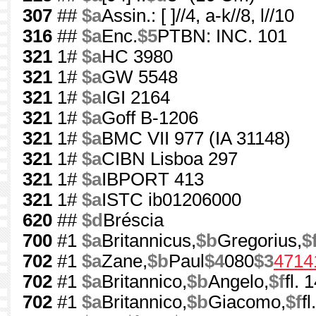
307
##
$a
Assin.: [ ]//4, a-k//8, l//10
316
##
$a
Enc.
$5
PTBN: INC. 101
321
1#
$a
HC 3980
321
1#
$a
GW 5548
321
1#
$a
IGI 2164
321
1#
$a
Goff B-1206
321
1#
$a
BMC VII 977 (IA 31148)
321
1#
$a
CIBN Lisboa 297
321
1#
$a
IBPORT 413
321
1#
$a
ISTC ib01206000
620
##
$d
Bréscia
700
#1
$a
Britannicus,
$b
Gregorius,
$
702
#1
$a
Zane,
$b
Paul
$4
080
$3
4714
702
#1
$a
Britannico,
$b
Angelo,
$f
fl.
702
#1
$a
Britannico,
$b
Giacomo,
$f
f