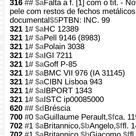
316
##
$a
Falta a f. [1] com o tít. - 
pele com restos de fechos metálicos 
documental
$5
PTBN: INC. 99
321
1#
$a
HC 12389
321
1#
$a
Pell 9146 (8983)
321
1#
$a
Polain 3038
321
1#
$a
IGI 7211
321
1#
$a
Goff P-85
321
1#
$a
BMC VII 976 (IA 31145)
321
1#
$a
CIBN Lisboa 943
321
1#
$a
IBPORT 1343
321
1#
$a
ISTC ip00085000
620
##
$d
Bréscia
700
#0
$a
Guillaume Perault,
$f
ca. 1
702
#1
$a
Britannico,
$b
Angelo,
$f
fl.
702
#1
$a
Britannico,
$b
Giacomo,
$f
f