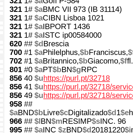
321
1#
$a
Goff P-584
321
1#
$a
BMC VII 973 (IB 31114)
321
1#
$a
CIBN Lisboa 1021
321
1#
$a
IBPORT 1436
321
1#
$a
ISTC ip00584000
620
##
$d
Brescia
700
#1
$a
Philelphus,
$b
Franciscus,
$
702
#1
$a
Britannico,
$b
Giacomo,
$f
f
801
#0
$a
PT
$b
BN
$g
RPC
856
40
$u
https://purl.pt/32718
856
41
$u
https://purl.pt/32718/serv
856
49
$u
https://purl.pt/32718/servi
958
##
$a
BND
$b
Livre
$c
Digitalizado
$d
1
$e
h
966
##
$l
BN
$m
RESIMP
$s
INC. 96
995
##
$a
INC
$z
BND
$d
20181220
$i