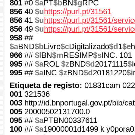
801
#0
$a
PT
$b
BN
$g
RPC
856
40
$u
https://purl.pt/31561
856
41
$u
https://purl.pt/31561/serv
856
49
$u
https://purl.pt/31561/servi
958
##
$a
BND
$b
Livre
$c
Digitalizado
$d
1
$e
h
966
##
$l
BN
$m
RESIMP
$s
INC. 101
995
##
$a
ROL
$z
BND
$d
20171115
$i
995
##
$a
INC
$z
BND
$d
20181220
$i
Etiqueta de registo:
01831cam 022
001
321536
003
http://id.bnportugal.gov.pt/bib/c
005
20000502131700.0
095
##
$a
PTBN00337611
100
##
$a
19000001d1499 k y0pora0