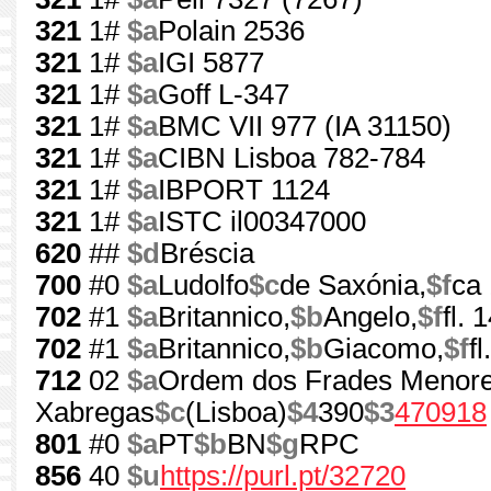
321
1#
$a
Polain 2536
321
1#
$a
IGI 5877
321
1#
$a
Goff L-347
321
1#
$a
BMC VII 977 (IA 31150)
321
1#
$a
CIBN Lisboa 782-784
321
1#
$a
IBPORT 1124
321
1#
$a
ISTC il00347000
620
##
$d
Bréscia
700
#0
$a
Ludolfo
$c
de Saxónia,
$f
ca
702
#1
$a
Britannico,
$b
Angelo,
$f
fl.
702
#1
$a
Britannico,
$b
Giacomo,
$f
f
712
02
$a
Ordem dos Frades Menore
Xabregas
$c
(Lisboa)
$4
390
$3
470918
801
#0
$a
PT
$b
BN
$g
RPC
856
40
$u
https://purl.pt/32720