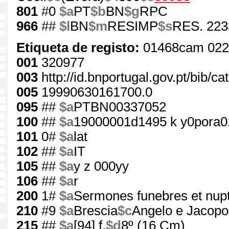
801
#0
$a
PT
$b
BN
$g
RPC
966
##
$l
BN
$m
RESIMP
$s
RES. 223
Etiqueta de registo:
01468cam 022
001
320977
003
http://id.bnportugal.gov.pt/bib/c
005
19990630161700.0
095
##
$a
PTBN00337052
100
##
$a
19000001d1495 k y0pora0
101
0#
$a
lat
102
##
$a
IT
105
##
$a
y z 000yy
106
##
$a
r
200
1#
$a
Sermones funebres et nupt
210
#9
$a
Brescia
$c
Angelo e Jacopo 
215
##
$a
[94] f.
$d
8º (16 Cm)