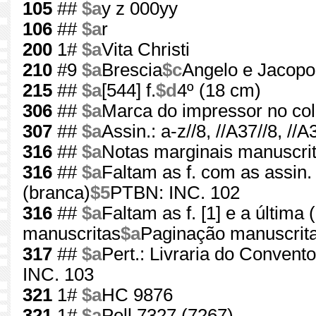
105
##
$a
y z 000yy
106
##
$a
r
200
1#
$a
Vita Christi
210
#9
$a
Brescia
$c
Angelo e Jacopo 
215
##
$a
[544] f.
$d
4º (18 cm)
306
##
$a
Marca do impressor no col
307
##
$a
Assin.: a-z//8, //A37//8, //A3
316
##
$a
Notas marginais manuscri
316
##
$a
Faltam as f. com as assin. 
(branca)
$5
PTBN: INC. 102
316
##
$a
Faltam as f. [1] e a última 
manuscritas
$a
Paginação manuscrit
317
##
$a
Pert.: Livraria do Conven
INC. 103
321
1#
$a
HC 9876
321
1#
$a
Pell 7327 (7267)