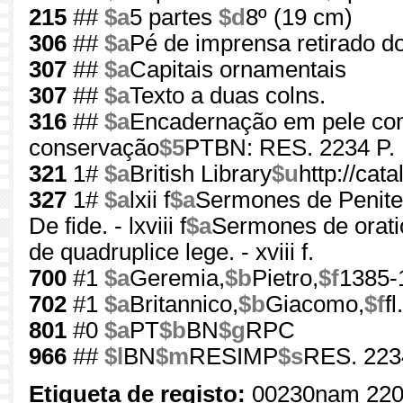
215
##
$a
5 partes
$d
8º (19 cm)
306
##
$a
Pé de imprensa retirado do
307
##
$a
Capitais ornamentais
307
##
$a
Texto a duas colns.
316
##
$a
Encadernação em pele com
conservação
$5
PTBN: RES. 2234 P.
321
1#
$a
British Library
$u
http://cata
327
1#
$a
lxii f
$a
Sermones de Penitenti
De fide. - lxviii f
$a
Sermones de oration
de quadruplice lege. - xviii f.
700
#1
$a
Geremia,
$b
Pietro,
$f
1385-
702
#1
$a
Britannico,
$b
Giacomo,
$f
f
801
#0
$a
PT
$b
BN
$g
RPC
966
##
$l
BN
$m
RESIMP
$s
RES. 223
Etiqueta de registo:
00230nam 220