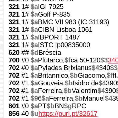
321
1#
$a
IGI 7925
321
1#
$a
Goff P-835
321
1#
$a
BMC VII 983 (IC 31193)
321
1#
$a
CIBN Lisboa 1061
321
1#
$a
IBPORT 1487
321
1#
$a
ISTC ip00835000
620
##
$d
Bréscia
700
#0
$a
Plutarco,
$f
ca 50-120
$3
34
702
#0
$a
Pylades Brixianus
$4
340
$3
702
#1
$a
Britannico,
$b
Giacomo,
$f
f
702
#1
$a
Gouveia,
$b
Isidro de
$4
390
702
#1
$a
Ferreira,
$b
Valentim
$4
390
702
#1
$9
6
$a
Ferreira,
$b
Manuel
$4
3
801
#0
$a
PT
$b
BN
$g
RPC
856
40
$u
https://purl.pt/32617