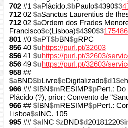
702
#1
$a
Plácido,
$b
Paulo
$4
390
$3
4
712
02
$a
Sanctus Laurentius de Ihe
712
02
$a
Ordem dos Frades Menore
Francisco
$c
(Lisboa)
$4
390
$3
175486
801
#0
$a
PT
$b
BN
$g
RPC
856
40
$u
https://purl.pt/32603
856
41
$u
https://purl.pt/32603/serv
856
49
$u
https://purl.pt/32603/servi
958
##
$a
BND
$b
Livre
$c
Digitalizado
$d
1
$e
h
966
##
$l
BN
$m
RESIMP
$p
Pert.: Do
Plácido (?), prior; Convento de "Sanc
966
##
$l
BN
$m
RESIMP
$p
Pert.: Co
Lisboa
$s
INC. 105
995
##
$a
INC
$z
BND
$d
20181220
$i