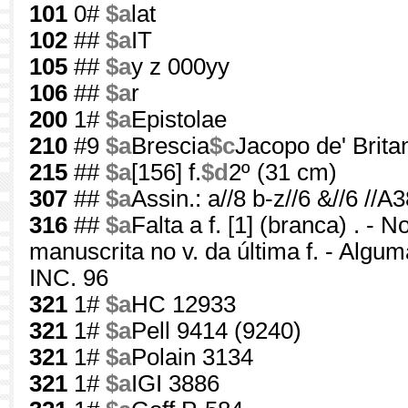
101
0#
$a
lat
102
##
$a
IT
105
##
$a
y z 000yy
106
##
$a
r
200
1#
$a
Epistolae
210
#9
$a
Brescia
$c
Jacopo de' Britan
215
##
$a
[156] f.
$d
2º (31 cm)
307
##
$a
Assin.: a//8 b-z//6 &//6 //A3
316
##
$a
Falta a f. [1] (branca) . -
manuscrita no v. da última f. - Algu
INC. 96
321
1#
$a
HC 12933
321
1#
$a
Pell 9414 (9240)
321
1#
$a
Polain 3134
321
1#
$a
IGI 3886