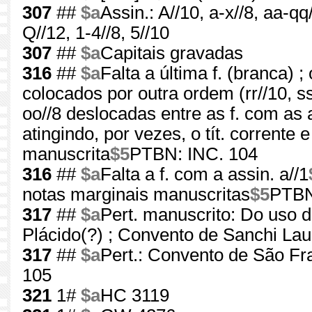
307
##
$a
Assin.: A//10, a-x//8, aa-qq/
Q//12, 1-4//8, 5//10
307
##
$a
Capitais gravadas
316
##
$a
Falta a última f. (branca) ;
colocados por outra ordem (rr//10, ss/
oo//8 deslocadas entre as f. com as 
atingindo, por vezes, o tít. corrente
manuscrita
$5
PTBN: INC. 104
316
##
$a
Falta a f. com a assin. a//1
notas marginais manuscritas
$5
PTBN
317
##
$a
Pert. manuscrito: Do uso de
Plácido(?) ; Convento de Sanchi Lau
317
##
$a
Pert.: Convento de São Fr
105
321
1#
$a
HC 3119