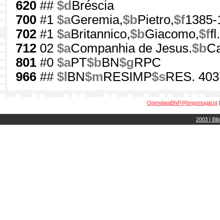
620
##
$d
Bréscia
700
#1
$a
Geremia,
$b
Pietro,
$f
1385-
702
#1
$a
Britannico,
$b
Giacomo,
$f
f
712
02
$a
Companhia de Jesus.
$b
Ca
801
#0
$a
PT
$b
BN
$g
RPC
966
##
$l
BN
$m
RESIMP
$s
RES. 403
OpendataBNP@bnportugal.pt
2003 | Bib