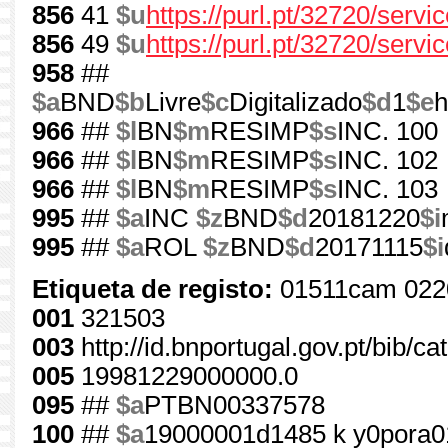
856
41
$u
https://purl.pt/32720/serv
856
49
$u
https://purl.pt/32720/servi
958
##
$a
BND
$b
Livre
$c
Digitalizado
$d
1
$e
h
966
##
$l
BN
$m
RESIMP
$s
INC. 100
966
##
$l
BN
$m
RESIMP
$s
INC. 102
966
##
$l
BN
$m
RESIMP
$s
INC. 103
995
##
$a
INC
$z
BND
$d
20181220
$i
995
##
$a
ROL
$z
BND
$d
20171115
$i
Etiqueta de registo:
01511cam 022
001
321503
003
http://id.bnportugal.gov.pt/bib/c
005
19981229000000.0
095
##
$a
PTBN00337578
100
##
$a
19000001d1485 k y0pora0