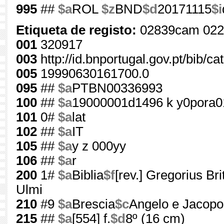
995
##
$a
ROL
$z
BND
$d
20171115
$i
Etiqueta de registo:
02839cam 022
001
320917
003
http://id.bnportugal.gov.pt/bib/c
005
19990630161700.0
095
##
$a
PTBN00336993
100
##
$a
19000001d1496 k y0pora0
101
0#
$a
lat
102
##
$a
IT
105
##
$a
y z 000yy
106
##
$a
r
200
1#
$a
Biblia
$f
[rev.] Gregorius Br
Ulmi
210
#9
$a
Brescia
$c
Angelo e Jacopo 
215
##
$a
[554] f.
$d
8º (16 cm)