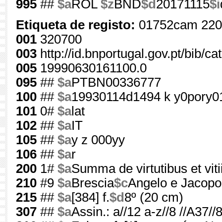
995
##
$a
ROL
$z
BND
$d
20171115
$i
Etiqueta de registo:
01752cam 220
001
320700
003
http://id.bnportugal.gov.pt/bib/c
005
19990630161100.0
095
##
$a
PTBN00336777
100
##
$a
19930114d1494 k y0pory0
101
0#
$a
lat
102
##
$a
IT
105
##
$a
y z 000yy
106
##
$a
r
200
1#
$a
Summa de virtutibus et viti
210
#9
$a
Brescia
$c
Angelo e Jacopo 
215
##
$a
[384] f.
$d
8º (20 cm)
307
##
$a
Assin.: a//12 a-z//8 //A37//