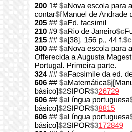
200
1#
$a
Nova escola para a
contar
$f
Manuel de Andrade d
205
##
$a
Ed. facsimil
210
#9
$a
Rio de Janeiro
$c
Fu
215
##
$a
[38], 156 p., 44 f.
$c
300
##
$a
Nova escola para ap
Offerecida a Augusta Mages
Portugal. Primeira parte.
324
##
$a
Facsimile da ed. d
606
##
$a
Matemática
$j
[Manu
básico]
$2
SIPOR
$3
26729
606
##
$a
Língua portuguesa
básico]
$2
SIPOR
$3
8815
606
##
$a
Língua portuguesa
básico]
$2
SIPOR
$3
172849