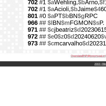
702
#1
$a
Wehling,
$b
Arno,
$f
702
#1
$a
Acioli,
$b
Jaime
$4
6
801
#0
$a
PT
$b
BN
$g
RPC
966
##
$l
BN
$m
FGMON
$s
P.
971
##
$c
jbeatriz
$d
2023061
972
##
$e
0
$z
0
$d
20240620
$
973
##
$c
mcarvalho
$d
20231
OpendataBNP@bnportugal.pt
2003 | Bib