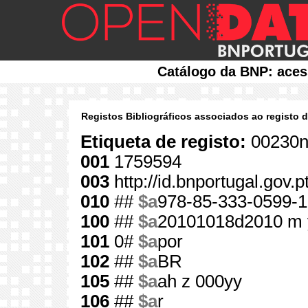
Catálogo da BNP: aces
Registos Bibliográficos associados ao registo 
Etiqueta de registo:
00230n
001
1759594
003
http://id.bnportugal.gov.
010
##
$a
978-85-333-0599-1
100
##
$a
20101018d2010 m 
101
0#
$a
por
102
##
$a
BR
105
##
$a
ah z 000yy
106
##
$a
r