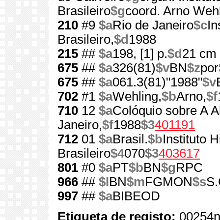
Brasileiro
$g
coord. Arno Weh
210
#9
$a
Rio de Janeiro
$c
In
Brasileiro,
$d
1988
215
##
$a
198, [1] p.
$d
21 cm
675
##
$a
326(81)
$v
BN
$z
por
675
##
$a
061.3(81)"1988"
$v
702
#1
$a
Wehling,
$b
Arno,
$f
710
12
$a
Colóquio sobre A Ab
Janeiro,
$f
1988
$3
401191
712
01
$a
Brasil.
$b
Instituto 
Brasileiro
$4
070
$3
403617
801
#0
$a
PT
$b
BN
$g
RPC
966
##
$l
BN
$m
FGMON
$s
S.
997
##
$a
BIBEOD
Etiqueta de registo:
00254n