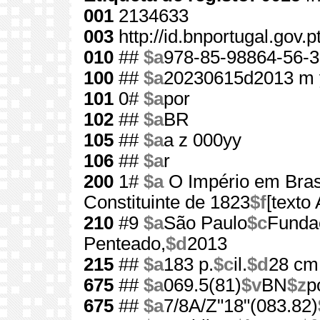
001
2134633
003
http://id.bnportugal.gov.
010
##
$a
978-85-98864-56-3
100
##
$a
20230615d2013 m 
101
0#
$a
por
102
##
$a
BR
105
##
$a
a z 000yy
106
##
$a
r
200
1#
$a
O Império em Bras
Constituinte de 1823
$f
[texto
210
#9
$a
São Paulo
$c
Funda
Penteado,
$d
2013
215
##
$a
183 p.
$c
il.
$d
28 cm
675
##
$a
069.5(81)
$v
BN
$z
p
675
##
$a
7/8A/Z"18"(083.82)