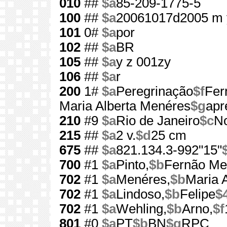
010
##
$a
85-209-1775-5
100
##
$a
20061017d2005 m 
101
0#
$a
por
102
##
$a
BR
105
##
$a
y z 001zy
106
##
$a
r
200
1#
$a
Peregrinação
$f
Fer
Maria Alberta Menéres
$g
apr
210
#9
$a
Rio de Janeiro
$c
No
215
##
$a
2 v.
$d
25 cm
675
##
$a
821.134.3-992"15"
700
#1
$a
Pinto,
$b
Fernão Me
702
#1
$a
Menéres,
$b
Maria A
702
#1
$a
Lindoso,
$b
Felipe
$
702
#1
$a
Wehling,
$b
Arno,
$f
801
#0
$a
PT
$b
BN
$g
RPC