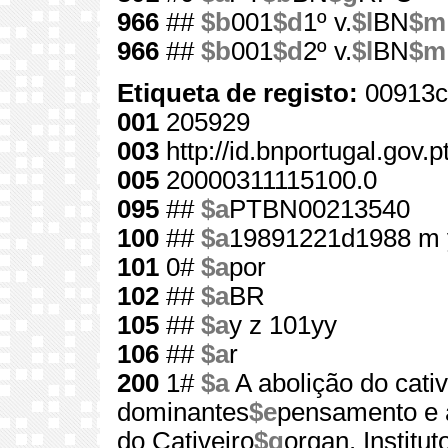
966
##
$b
001
$d
1º v.
$l
BN
$m
966
##
$b
001
$d
2º v.
$l
BN
$m
Etiqueta de registo:
00913c
001
205929
003
http://id.bnportugal.gov.
005
20000311115100.0
095
##
$a
PTBN00213540
100
##
$a
19891221d1988 m 
101
0#
$a
por
102
##
$a
BR
105
##
$a
y z 101yy
106
##
$a
r
200
1#
$a
A abolição do cativ
dominantes
$e
pensamento e 
do Cativeiro
$g
organ. Institu