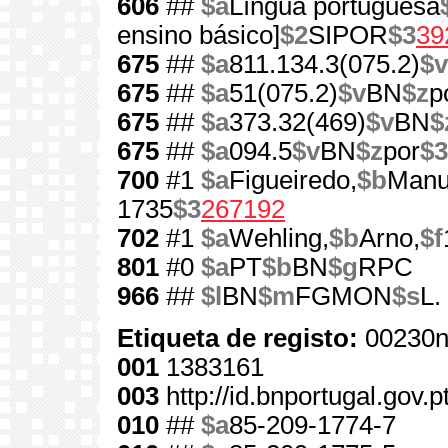
606
##
$a
Língua portuguesa
ensino básico]
$2
SIPOR
$3
39
675
##
$a
811.134.3(075.2)
$v
675
##
$a
51(075.2)
$v
BN
$z
p
675
##
$a
373.32(469)
$v
BN
$
675
##
$a
094.5
$v
BN
$z
por
$3
700
#1
$a
Figueiredo,
$b
Manu
1735
$3
267192
702
#1
$a
Wehling,
$b
Arno,
$f
801
#0
$a
PT
$b
BN
$g
RPC
966
##
$l
BN
$m
FGMON
$s
L.
Etiqueta de registo:
00230n
001
1383161
003
http://id.bnportugal.gov.
010
##
$a
85-209-1774-7