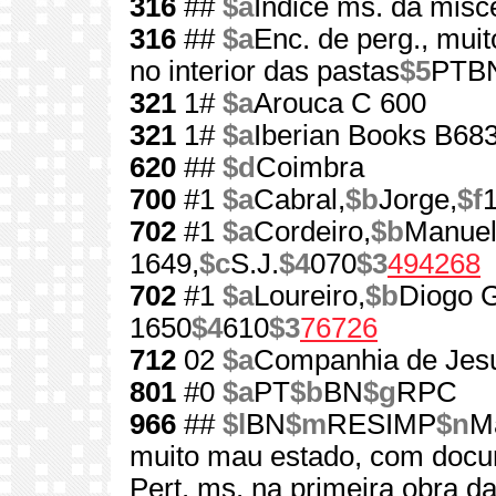
316
##
$a
Índice ms. da misc
316
##
$a
Enc. de perg., mu
no interior das pastas
$5
PTBN
321
1#
$a
Arouca C 600
321
1#
$a
Iberian Books B68
620
##
$d
Coimbra
700
#1
$a
Cabral,
$b
Jorge,
$f
702
#1
$a
Cordeiro,
$b
Manuel
1649,
$c
S.J.
$4
070
$3
494268
702
#1
$a
Loureiro,
$b
Diogo 
1650
$4
610
$3
76726
712
02
$a
Companhia de Jes
801
#0
$a
PT
$b
BN
$g
RPC
966
##
$l
BN
$m
RESIMP
$n
Ma
muito mau estado, com docum
Pert. ms. na primeira obra d