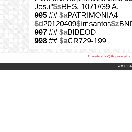
Jesu"
$s
RES. 1071//39 A.
995
##
$a
PATRIMONIA4
$d
20120409
$i
msantos
$z
BN
997
##
$a
BIBEOD
998
##
$a
CR729-199
OpendataBNP@bnportugal.pt
2003 | Bib