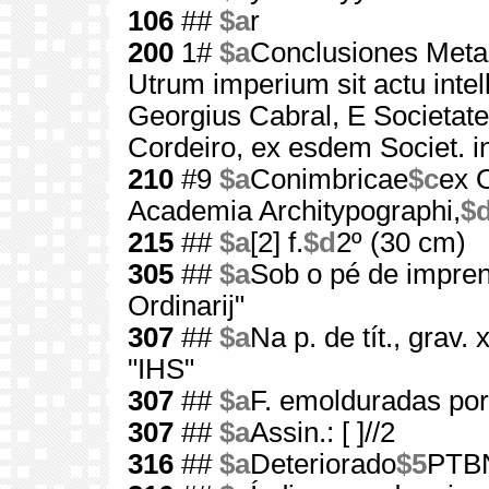
106
##
$a
r
200
1#
$a
Conclusiones Meta
Utrum imperium sit actu intel
Georgius Cabral, E Societat
Cordeiro, ex esdem Societ. i
210
#9
$a
Conimbricae
$c
ex 
Academia Architypographi,
$
215
##
$a
[2] f.
$d
2º (30 cm)
305
##
$a
Sob o pé de impren
Ordinarij"
307
##
$a
Na p. de tít., grav. 
"IHS"
307
##
$a
F. emolduradas por 
307
##
$a
Assin.: [ ]//2
316
##
$a
Deteriorado
$5
PTBN