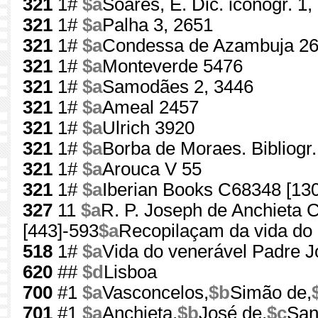
321
1#
$a
Soares, E. Dic. iconogr. 1,
321
1#
$a
Palha 3, 2651
321
1#
$a
Condessa de Azambuja 2
321
1#
$a
Monteverde 5476
321
1#
$a
Samodães 2, 3446
321
1#
$a
Ameal 2457
321
1#
$a
Ulrich 3920
321
1#
$a
Borba de Moraes. Bibliogr.
321
1#
$a
Arouca V 55
321
1#
$a
Iberian Books C68348 [13
327
11
$a
R. P. Joseph de Anchieta C
[443]-593
$a
Recopilaçam da vida do P
518
1#
$a
Vida do venerável Padre 
620
##
$d
Lisboa
700
#1
$a
Vasconcelos,
$b
Simão de,
701
#1
$a
Anchieta,
$b
José de,
$c
San