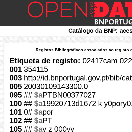
Catálogo da BNP: aces
Registos Bibliográficos associados ao registo 
Etiqueta de registo:
02417cam 022
001
354115
003
http://id.bnportugal.gov.pt/bib/c
005
20030109143300.0
095
##
$a
PTBN00377027
100
##
$a
19920713d1672 k y0pory0
101
0#
$a
por
102
##
$a
PT
105
##
$a
y z 000yy