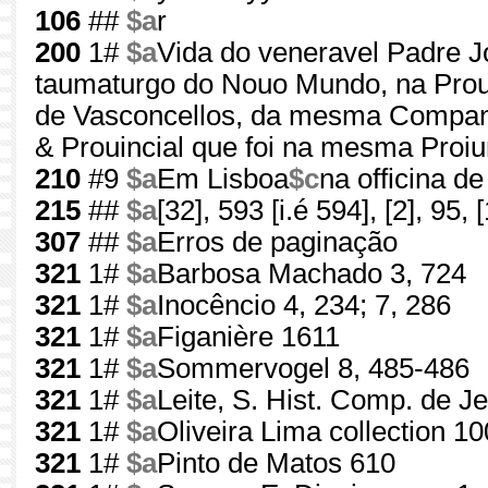
106
##
$a
r
200
1#
$a
Vida do veneravel Padre 
taumaturgo do Nouo Mundo, na Proui
de Vasconcellos, da mesma Companh
& Prouincial que foi na mesma Proiu
210
#9
$a
Em Lisboa
$c
na officina d
215
##
$a
[32], 593 [i.é 594], [2], 95, [
307
##
$a
Erros de paginação
321
1#
$a
Barbosa Machado 3, 724
321
1#
$a
Inocêncio 4, 234; 7, 286
321
1#
$a
Figanière 1611
321
1#
$a
Sommervogel 8, 485-486
321
1#
$a
Leite, S. Hist. Comp. de J
321
1#
$a
Oliveira Lima collection 10
321
1#
$a
Pinto de Matos 610