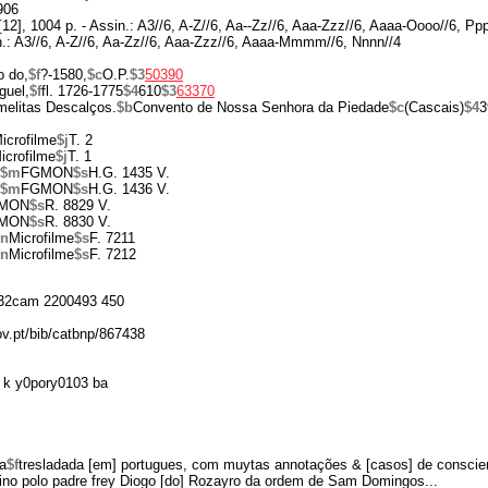
906
[12], 1004 p. - Assin.: A3//6, A-Z//6, Aa--Zz//6, Aaa-Zzz//6, Aaaa-Oooo//6, Pp
ssin.: A3//6, A-Z//6, Aa-Zz//6, Aaa-Zzz//6, Aaaa-Mmmm//6, Nnnn//4
o do,
$f
?-1580,
$c
O.P.
$3
50390
guel,
$f
fl. 1726-1775
$4
610
$3
63370
elitas Descalços.
$b
Convento de Nossa Senhora da Piedade
$c
(Cascais)
$4
3
icrofilme
$j
T. 2
icrofilme
$j
T. 1
$m
FGMON
$s
H.G. 1435 V.
$m
FGMON
$s
H.G. 1436 V.
MON
$s
R. 8829 V.
MON
$s
R. 8830 V.
$n
Microfilme
$s
F. 7211
$n
Microfilme
$s
F. 7212
32cam 2200493 450
ov.pt/bib/catbnp/867438
 k y0pory0103 ba
a
$f
tresladada [em] portugues, com muytas annotações & [casos] de conscie
ntino polo padre frey Diogo [do] Rozayro da ordem de Sam Domingos...