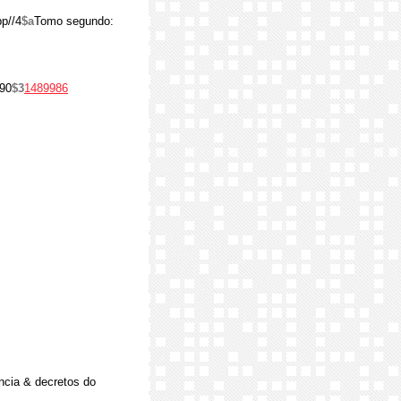
pp//4
$a
Tomo segundo:
90
$3
1489986
ncia & decretos do