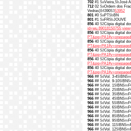
702
#1
$a
Vieira,
$b
José A
712
02
$a
Ordem dos Fra
Vedras)
$4
390
$3
53952
801
#0
$a
PT
$b
BN
801
#1
$a
FR
$b
JOUVE
856
40
$2
Cópia digital do
id=wu.89018150755;view
856
40
$2
Cópia digital d
PT&pg=PA1#v=onepage&
856
40
$2
Cópia digital d
PT&pg=PA1#v=onepage&
856
40
$2
Cópia digital d
PT&pg=PA1#v=onepage&
856
40
$2
Cópia digital d
PT&pg=PA1#v=onepage&
856
40
$2
Cópia digital d
PT&pg=PA1#v=onepage&
966
##
$d
Vol. 3-4
$l
BN
$
966
##
$d
Vol. 9-10
$l
BN
$
966
##
$d
Vol. 1
$l
BN
$m
F
966
##
$d
Vol. 2
$l
BN
$m
F
966
##
$d
Vol. 3
$l
BN
$m
F
966
##
$d
Vol. 4
$l
BN
$m
F
966
##
$d
Vol. 5
$l
BN
$m
F
966
##
$d
Vol. 6
$l
BN
$m
F
966
##
$d
Vol. 7
$l
BN
$m
F
966
##
$d
Vol. 8
$l
BN
$m
F
966
##
$d
Vol. 9
$l
BN
$m
F
966
##
$d
Vol. 11
$l
BN
$m
966
##
$d
Vol. 12
$l
BN
$m