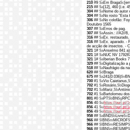
210
#9
$a
Em Braga
$c
[em
215
##
$a
[12], 460 [i.e. 45
304
##
$a
Nome do autor c
304
##
$a
No rosto "Esta 
306
##
$a
No colofão: Foy
Doutubro 1565
307
##
$a
Erros de pag.
307
##
$a
Assin.: //A2//8,
316
##
$a
Ex. restaurado,
316
##
$a
Ex. aparado. - 
de acção de insectos. - 
321
1#
$a
Anselmo 841 a)
321
1#
$a
NUC NV 17928
321
1#
$a
Iberian Books 7
329
##
$a
Digitalização a
518
##
$a
Naufrágio da na
620
##
$d
Braga
675
##
$a
241(0.036)
$v
B
700
#1
$a
Vio Caietanus,
702
#1
$a
Rosário,
$b
Diog
702
#1
$a
Mariz,
$b
Antóni
702
#1
$a
Bartolomeu dos 
801
#0
$a
PT
$b
BN
$g
RPC
856
40
$u
https://purl.pt/
856
41
$u
https://purl.pt
856
49
$u
https://purl.pt
958
##
$a
BND
$b
Livre
$c
D
966
##
$l
BN
$m
MICROF
$
966
##
$l
BN
$m
RESIMP
966
##
$l
BN
$m
RESIMP