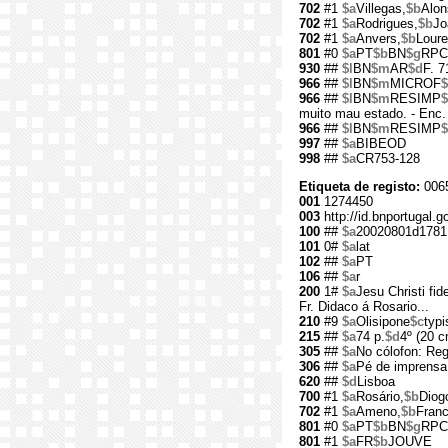
702
#1
$a
Villegas,
$b
Alon
702
#1
$a
Rodrigues,
$b
Jo
702
#1
$a
Anvers,
$b
Loure
801
#0
$a
PT
$b
BN
$g
RPC
930
##
$l
BN
$m
AR
$d
F. 7
966
##
$l
BN
$m
MICROF
966
##
$l
BN
$m
RESIMP
muito mau estado. - Enc.
966
##
$l
BN
$m
RESIMP
997
##
$a
BIBEOD
998
##
$a
CR753-128
Etiqueta de registo:
0065
001
1274450
003
http://id.bnportugal.
100
##
$a
20020801d1781
101
0#
$a
lat
102
##
$a
PT
106
##
$a
r
200
1#
$a
Jesu Christi fi
Fr. Didaco á Rosario...
210
#9
$a
Olisipone
$c
typi
215
##
$a
74 p.
$d
4º (20 c
305
##
$a
No cólofon: Re
306
##
$a
Pé de imprensa 
620
##
$d
Lisboa
700
#1
$a
Rosário,
$b
Diog
702
#1
$a
Ameno,
$b
Franc
801
#0
$a
PT
$b
BN
$g
RPC
801
#1
$a
FR
$b
JOUVE