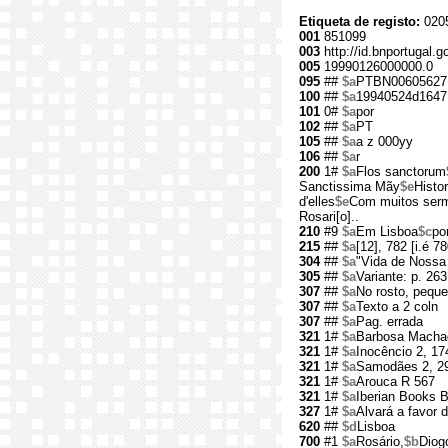
Etiqueta de registo:
020
001
851099
003
http://id.bnportugal.g
005
19990126000000.0
095
##
$a
PTBN00605627
100
##
$a
19940524d1647
101
0#
$a
por
102
##
$a
PT
105
##
$a
a z 000yy
106
##
$a
r
200
1#
$a
Flos sanctorum
Sanctissima Mãy
$e
Histo
d'elles
$e
Com muitos sermõ
Rosari[o]..
210
#9
$a
Em Lisboa
$c
po
215
##
$a
[12], 782 [i.é 78
304
##
$a
"Vida de Nossa 
305
##
$a
Variante: p. 26
307
##
$a
No rosto, pequ
307
##
$a
Texto a 2 coln
307
##
$a
Pag. errada
321
1#
$a
Barbosa Macha
321
1#
$a
Inocêncio 2, 17
321
1#
$a
Samodães 2, 29
321
1#
$a
Arouca R 567
321
1#
$a
Iberian Books 
327
1#
$a
Alvará a favor 
620
##
$d
Lisboa
700
#1
$a
Rosário,
$b
Diog