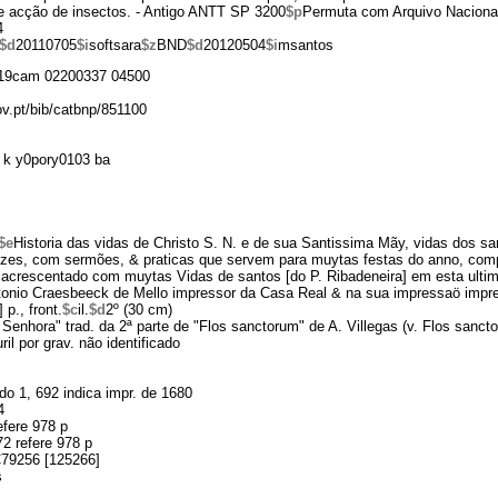
e acção de insectos. - Antigo ANTT SP 3200
$p
Permuta com Arquivo Nacional
4
$d
20110705
$i
softsara
$z
BND
$d
20120504
$i
msantos
19cam 02200337 04500
ov.pt/bib/catbnp/851100
 k y0pory0103 ba
$e
Historia das vidas de Christo S. N. e de sua Santissima Mãy, vidas dos sa
ezes, com sermões, & praticas que servem para muytas festas do anno, comp
 acrescentado com muytas Vidas de santos [do P. Ribadeneira] em esta ulti
tonio Craesbeeck de Mello impressor da Casa Real & na sua impressaö impr
 p., front.
$c
il.
$d
2º (30 cm)
Senhora" trad. da 2ª parte de "Flos sanctorum" de A. Villegas (v. Flos sancto
ril por grav. não identificado
.
o 1, 692 indica impr. de 1680
4
efere 978 p
2 refere 978 p
C79256 [125266]
s