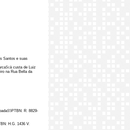
os Santos e suas
arca
$c
à custa de Luiz
iro na Rua Bella da
mbada
$5
PTBN: R. 8829-
BN: H.G. 1436 V.