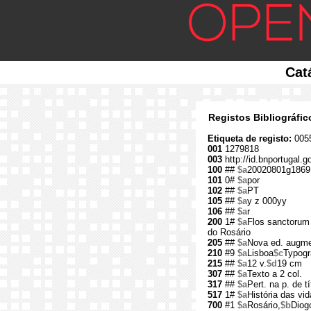
Cat
Registos Bibliográfi
Etiqueta de registo:
0055
001
1279818
003
http://id.bnportugal.
100
##
$a
20020801g1869
101
0#
$a
por
102
##
$a
PT
105
##
$a
y z 000yy
106
##
$a
r
200
1#
$a
Flos sanctorum 
do Rosário
205
##
$a
Nova ed. augme
210
#9
$a
Lisboa
$c
Typogr
215
##
$a
12 v.
$d
19 cm
307
##
$a
Texto a 2 col.
317
##
$a
Pert. na p. d
517
1#
$a
História das vi
700
#1
$a
Rosário,
$b
Diog