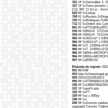
321
1#
$a
Samodães 2, 2
327
1#
$a
Tomo primeiro: 
[12], 997, [1 br.] p. - A
620
##
$d
Lisboa
700
#1
$a
Rosário,
$b
Diog
702
#1
$a
Rodrigues,
$b
Mi
712
02
$a
Ordem dos Carm
801
#0
$a
PT
$b
BN
$g
RPC
930
##
$l
BN
$d
F. 7212
$i
M
930
##
$l
BN
$d
F. 7211
$i
M
966
##
$b
001
$d
1º v.
$l
BN
966
##
$b
001
$d
2º v.
$l
BN
966
##
$d
T. 1
$l
BN
$m
FG
966
##
$d
T. 2
$l
BN
$m
FG
966
##
$l
BN
$m
MICROF
966
##
$l
BN
$m
MICROF
997
##
$a
BIBEOD
Etiqueta de registo:
026
001
867438
003
http://id.bnportugal.g
005
20011220145200.0
095
##
$a
PTBN00623129
100
##
$a
19940706d1565
101
1#
$a
por
$c
spa
102
##
$a
PT
105
##
$a
y z 000yy
106
##
$a
r
200
0#
$a
Summa caietan
sagr[ado] Concilio Tride