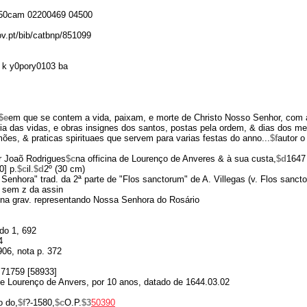
50cam 02200469 04500
ov.pt/bib/catbnp/851099
 k y0pory0103 ba
$e
em que se contem a vida, paixam, e morte de Christo Nosso Senhor, com 
ria das vidas, e obras insignes dos santos, postas pela ordem, & dias dos m
es, & praticas spirituaes que servem para varias festas do anno...
$f
autor o
r Joaõ Rodrigues
$c
na officina de Lourenço de Anveres & à sua custa,
$d
1647
0] p.
$c
il.
$d
2º (30 cm)
Senhora" trad. da 2ª parte de "Flos sanctorum" de A. Villegas (v. Flos sancto
3 sem z da assin
ena grav. representando Nossa Senhora do Rosário
do 1, 692
4
06, nota p. 372
B71759 [58933]
de Lourenço de Anvers, por 10 anos, datado de 1644.03.02
o do,
$f
?-1580,
$c
O.P.
$3
50390