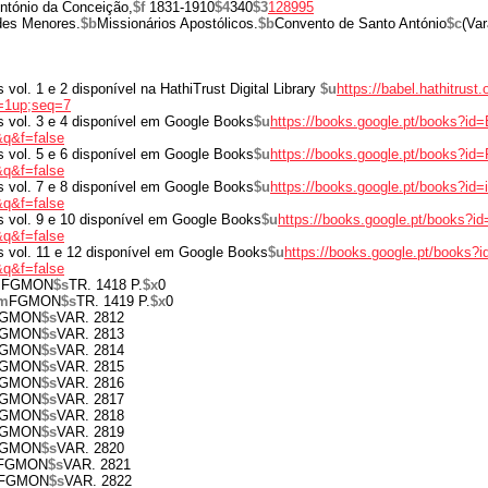
ntónio da Conceição,
$f
1831-1910
$4
340
$3
128995
des Menores.
$b
Missionários Apostólicos.
$b
Convento de Santo António
$c
(Var
s vol. 1 e 2 disponível na HathiTrust Digital Library
$u
https://babel.hathitrust.
=1up;seq=7
os vol. 3 e 4 disponível em Google Books
$u
https://books.google.pt/books?
q&f=false
os vol. 5 e 6 disponível em Google Books
$u
https://books.google.pt/books?i
q&f=false
os vol. 7 e 8 disponível em Google Books
$u
https://books.google.pt/books?id
q&f=false
os vol. 9 e 10 disponível em Google Books
$u
https://books.google.pt/books
q&f=false
os vol. 11 e 12 disponível em Google Books
$u
https://books.google.pt/books
q&f=false
m
FGMON
$s
TR. 1418 P.
$x
0
m
FGMON
$s
TR. 1419 P.
$x
0
GMON
$s
VAR. 2812
GMON
$s
VAR. 2813
GMON
$s
VAR. 2814
GMON
$s
VAR. 2815
GMON
$s
VAR. 2816
GMON
$s
VAR. 2817
GMON
$s
VAR. 2818
GMON
$s
VAR. 2819
GMON
$s
VAR. 2820
FGMON
$s
VAR. 2821
FGMON
$s
VAR. 2822