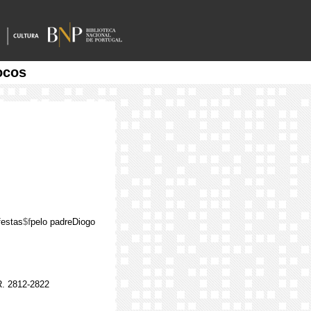
ocos
festas
$f
pelo padreDiogo
. 2812-2822