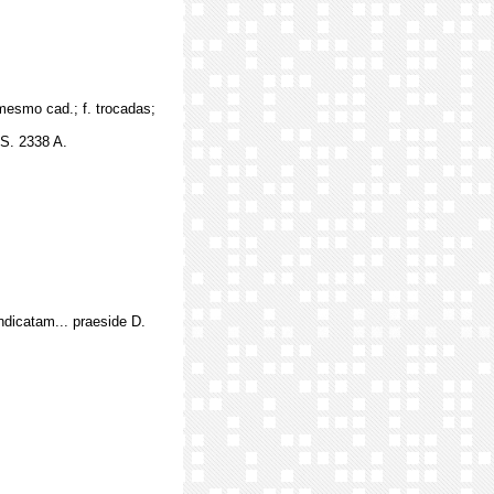
 mesmo cad.; f. trocadas;
S. 2338 A.
ndicatam... praeside D.