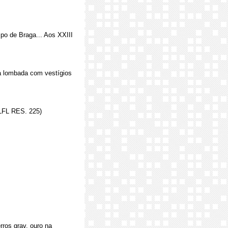
po de Braga... Aos XXIII
 na lombada com vestígios
ULFL RES. 225)
rros grav. ouro na