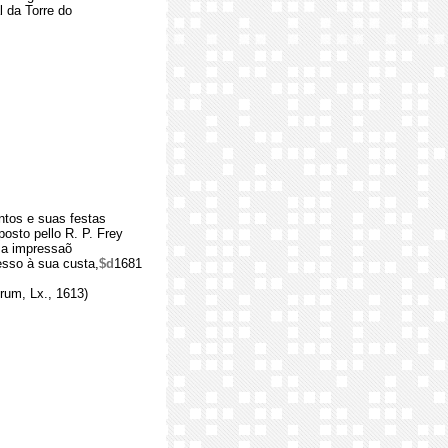
 da Torre do
ntos e suas festas
osto pello R. P. Frey
ma impressaõ
esso à sua custa,
$d
1681
rum, Lx., 1613)