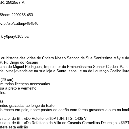
s
R. 25025//7 P.
68cam 2200265 450
ov.pt/bib/catbnp/494546
 k y0pory0103 ba
 ou historia das vidas de Christo Nosso Senhor, de Sua Santissima Mãy e d
. Fr. Diogo do Rosario
icina de Miguel Rodrigues, Impressor do Eminentissimo Senhor Cardeal Patri
e livros
$c
vende-se na sua loja a Santa Isabel, e na de Lourenço Coelho livre
 (29 cm)
Com todas licenças necessarias
ssa a preto e vermelho
lns.
as
ntos gravadas ao longo do texto
a época em pele, sobre pastas de cartão com ferros gravados a ouro na lo
 na p. de tít.: «Do Refeitorio»
$5
PTBN: H.G. 1435 V.
o na p. de tít.: «Do Refeitorio da Villa de Cascais Carmelitas Descalços»
$5
PT
efere esta edição