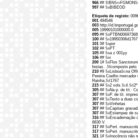
966
##
$l
BN
$m
FGMON
$
997
##
$a
BIBEOD
Etiqueta de registo:
009
001
494546
003
http://id.bnportugal.g
005
19990101000000.0
095
##
$a
PTBN00697368
100
##
$a
19950306d1767
101
0#
$a
por
102
##
$a
PT
105
##
$a
a z 001yy
106
##
$a
r
200
1#
$a
Flos Sanctorum
festas...
$f
composto pelo P
210
#9
$a
Lisboa
$c
na Off
Pereira Coelho mercador d
Rainha,
$d
1767
215
##
$a
2 vols.
$c
il.
$d
2º
305
##
$a
Na p. de tít.: 
307
##
$a
P. de tít. impre
307
##
$a
Texto a duas co
307
##
$a
Vinhetas
307
##
$a
Capitais gravad
307
##
$a
Estampas de sa
316
##
$a
Encadernação d
8830 V.
317
##
$a
Pert. manuscrito
317
##
$a
Pert. manuscrit
321
1#
$a
Inocêncio não r