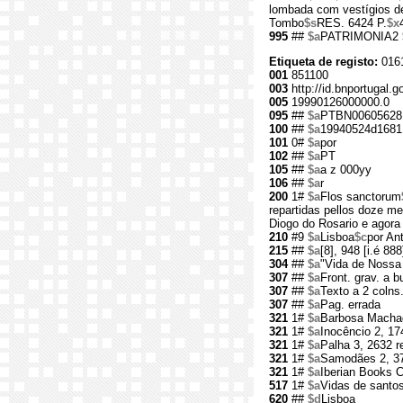
lombada com vestígios d
Tombo
$s
RES. 6424 P.
$x
995
##
$a
PATRIMONIA2
Etiqueta de registo:
016
001
851100
003
http://id.bnportugal.g
005
19990126000000.0
095
##
$a
PTBN00605628
100
##
$a
19940524d1681
101
0#
$a
por
102
##
$a
PT
105
##
$a
a z 000yy
106
##
$a
r
200
1#
$a
Flos sanctorum
repartidas pellos doze m
Diogo do Rosario e agora
210
#9
$a
Lisboa
$c
por An
215
##
$a
[8], 948 [i.é 888]
304
##
$a
"Vida de Nossa 
307
##
$a
Front. grav. a bu
307
##
$a
Texto a 2 colns
307
##
$a
Pag. errada
321
1#
$a
Barbosa Machad
321
1#
$a
Inocêncio 2, 17
321
1#
$a
Palha 3, 2632 r
321
1#
$a
Samodães 2, 37
321
1#
$a
Iberian Books 
517
1#
$a
Vidas de santo
620
##
$d
Lisboa