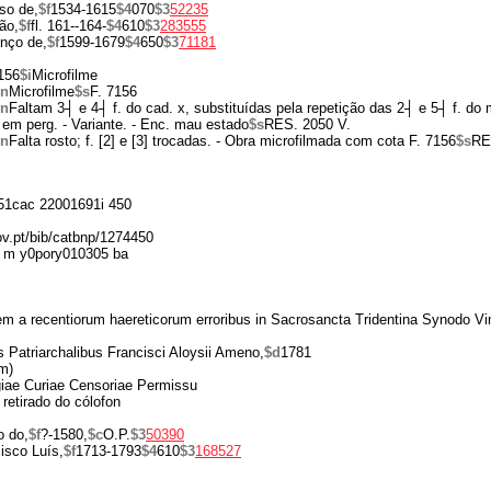
so de,
$f
1534-1615
$4
070
$3
52235
ão,
$f
fl. 161--164-
$4
610
$3
283555
nço de,
$f
1599-1679
$4
650
$3
71181
156
$i
Microfilme
$n
Microfilme
$s
F. 7156
$n
Faltam 3┤ e 4┤ f. do cad. x, substituídas pela repetição das 2┤ e 5┤ f. do
 em perg. - Variante. - Enc. mau estado
$s
RES. 2050 V.
$n
Falta rosto; f. [2] e [3] trocadas. - Obra microfilmada com cota F. 7156
$s
RE
1cac 22001691i 450
gov.pt/bib/catbnp/1274450
 m y0pory010305 ba
dem a recentiorum haereticorum erroribus in Sacrosancta Tridentina Synodo Vi
s Patriarchalibus Francisci Aloysii Ameno,
$d
1781
m)
giae Curiae Censoriae Permissu
retirado do cólofon
o do,
$f
?-1580,
$c
O.P.
$3
50390
isco Luís,
$f
1713-1793
$4
610
$3
168527