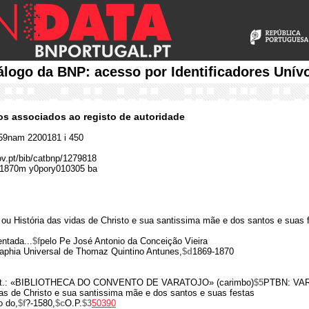
álogo da BNP: acesso por Identificadores Unív
cos associados ao registo de autoridade
9nam 2200181 i 450
gov.pt/bib/catbnp/1279818
1870m y0pory010305 ba
ou História das vidas de Christo e sua santissima mãe e dos santos e suas 
ntada...
$f
pelo Pe José Antonio da Conceição Vieira
aphia Universal de Thomaz Quintino Antunes,
$d
1869-1870
e tít.: «BIBLIOTHECA DO CONVENTO DE VARATOJO» (carimbo)
$5
PTBN: VAR
das de Christo e sua santissima mãe e dos santos e suas festas
o do,
$f
?-1580,
$c
O.P.
$3
50390