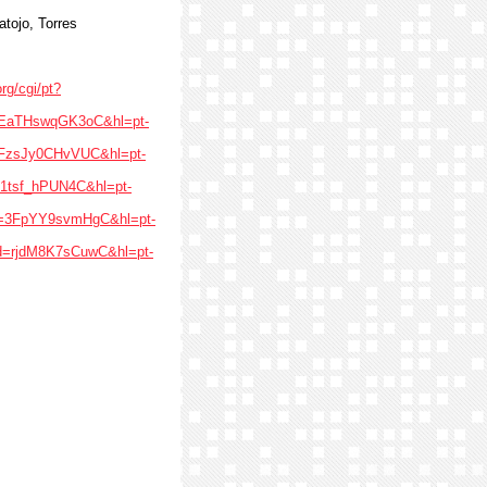
atojo, Torres
org/cgi/pt?
id=EaTHswqGK3oC&hl=pt-
d=FzsJy0CHvVUC&hl=pt-
=i1tsf_hPUN4C&hl=pt-
?id=3FpYY9svmHgC&hl=pt-
?id=rjdM8K7sCuwC&hl=pt-