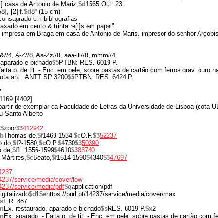
] casa de Antonio de Mariz,
$d
1565 Out. 23
8], [2] f.
$d
8º (15 cm)
onsagrado em bibliografias
taxado em cento & trinta re[i]s em papel"
 impresa em Braga em casa de Antonio de Maris, impresor do senhor Arçobis
 &//4, A-Z//8, Aa-Zz//8, aaa-lll//8, mmm//4
 aparado e bichado
$5
PTBN: RES. 6019 P.
Falta p. de tit. - Enc. em pele, sobre pastas de cartão com ferros grav. ouro
Cota ant.: ANTT SP 3200
$5
PTBN: RES. 6424 P.
7
1169 [4402]
 partir de exemplar da Faculdade de Letras da Universidade de Lisboa (cota 
u Santo Alberto
N
$z
por
$3
412942
$b
Thomas de,
$f
1469-1534,
$c
O.P.
$3
52237
o do,
$f
?-1580,
$c
O.P.
$4
730
$3
50390
o de,
$f
fl. 1556-1599
$4
610
$3
83740
Mártires,
$c
Beato,
$f
1514-1590
$4
340
$3
47697
14237
/14237/service/media/cover/low
/14237/service/media/pdf
$q
application/pdf
igitalizado
$d
1
$e
https://purl.pt/14237/service/media/cover/max
s
F.R. 887
$n
Ex. restaurado, aparado e bichado
$s
RES. 6019 P.
$x
2
$n
Ex. aparado. - Falta p. de tit. - Enc. em pele, sobre pastas de cartão com fe