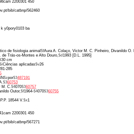
98cam 2200301 450
ov.pt/bib/catbnp/562460
 k y0pory0103 ba
tico de fisiologia animal
$f
Aura A. Colaço, Victor M. C. Pinheiro, Divanildo O.
. de Trás-os-Montes e Alto Douro,
$d
1993 [D.L. 1995]
d
30 cm
$i
Ciências aplicadas
$v
26
 281-285
5
BN
$z
por
$3
487191
A.
$3
60753
r M. C.
$4
070
$3
60757
nildo Outor,
$f
1964-
$4
070
$3
60755
s
P.P. 18544 V.
$x
1
41cam 2200301 450
ov.pt/bib/catbnp/567271