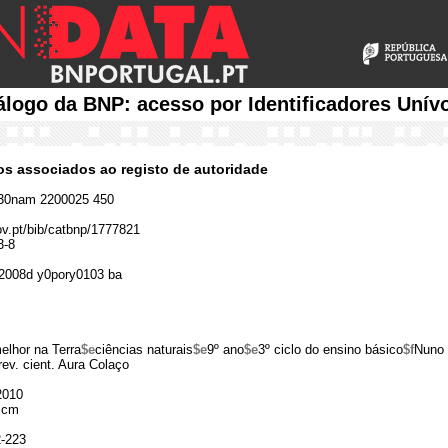
álogo da BNP: acesso por Identificadores Unív
cos associados ao registo de autoridade
30nam 2200025 450
gov.pt/bib/catbnp/1777821
3-8
2008d y0pory0103 ba
elhor na Terra
$e
ciências naturais
$e
9º ano
$e
3º ciclo do ensino básico
$f
Nuno 
rev. cient. Aura Colaço
2010
 cm
2-223