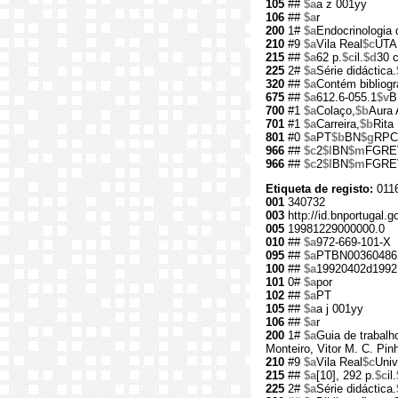
105
##
$a
a z 001yy
106
##
$a
r
200
1#
$a
Endocrinologia
210
#9
$a
Vila Real
$c
UTA
215
##
$a
62 p.
$c
il.
$d
30 
225
2#
$a
Série didáctica.
320
##
$a
Contém bibliogr
675
##
$a
612.6-055.1
$v
B
700
#1
$a
Colaço,
$b
Aura 
701
#1
$a
Carreira,
$b
Rita
801
#0
$a
PT
$b
BN
$g
RPC
966
##
$c
2
$l
BN
$m
FGRE
966
##
$c
2
$l
BN
$m
FGRE
Etiqueta de registo:
011
001
340732
003
http://id.bnportugal.g
005
19981229000000.0
010
##
$a
972-669-101-X
095
##
$a
PTBN00360486
100
##
$a
19920402d1992
101
0#
$a
por
102
##
$a
PT
105
##
$a
a j 001yy
106
##
$a
r
200
1#
$a
Guia de trabalho
Monteiro, Vitor M. C. Pin
210
#9
$a
Vila Real
$c
Univ
215
##
$a
[10], 292 p.
$c
il.
225
2#
$a
Série didáctica.