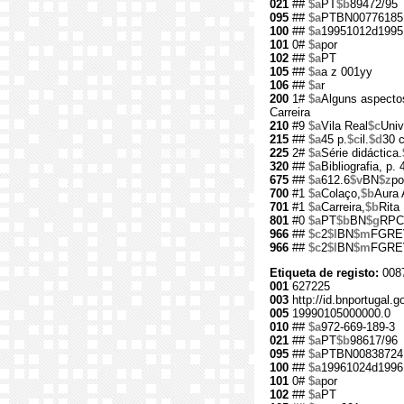
021
##
$a
PT
$b
89472/95
095
##
$a
PTBN00776185
100
##
$a
19951012d1995
101
0#
$a
por
102
##
$a
PT
105
##
$a
a z 001yy
106
##
$a
r
200
1#
$a
Alguns aspecto
Carreira
210
#9
$a
Vila Real
$c
Univ
215
##
$a
45 p.
$c
il.
$d
30 
225
2#
$a
Série didáctica.
320
##
$a
Bibliografia, p. 
675
##
$a
612.6
$v
BN
$z
po
700
#1
$a
Colaço,
$b
Aura 
701
#1
$a
Carreira,
$b
Rita
801
#0
$a
PT
$b
BN
$g
RPC
966
##
$c
2
$l
BN
$m
FGRE
966
##
$c
2
$l
BN
$m
FGRE
Etiqueta de registo:
008
001
627225
003
http://id.bnportugal.g
005
19990105000000.0
010
##
$a
972-669-189-3
021
##
$a
PT
$b
98617/96
095
##
$a
PTBN00838724
100
##
$a
19961024d1996
101
0#
$a
por
102
##
$a
PT