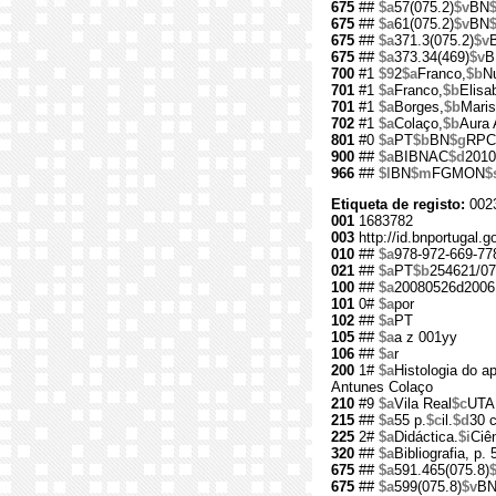
675
##
$a
57(075.2)
$v
BN
675
##
$a
61(075.2)
$v
BN
675
##
$a
371.3(075.2)
$v
675
##
$a
373.34(469)
$v
B
700
#1
$9
2
$a
Franco,
$b
N
701
#1
$a
Franco,
$b
Elisa
701
#1
$a
Borges,
$b
Maris
702
#1
$a
Colaço,
$b
Aura 
801
#0
$a
PT
$b
BN
$g
RPC
900
##
$a
BIBNAC
$d
2010
966
##
$l
BN
$m
FGMON
$
Etiqueta de registo:
002
001
1683782
003
http://id.bnportugal.
010
##
$a
978-972-669-77
021
##
$a
PT
$b
254621/07
100
##
$a
20080526d2006
101
0#
$a
por
102
##
$a
PT
105
##
$a
a z 001yy
106
##
$a
r
200
1#
$a
Histologia do a
Antunes Colaço
210
#9
$a
Vila Real
$c
UTA
215
##
$a
55 p.
$c
il.
$d
30 
225
2#
$a
Didáctica.
$i
Ciê
320
##
$a
Bibliografia, p. 
675
##
$a
591.465(075.8)
675
##
$a
599(075.8)
$v
B