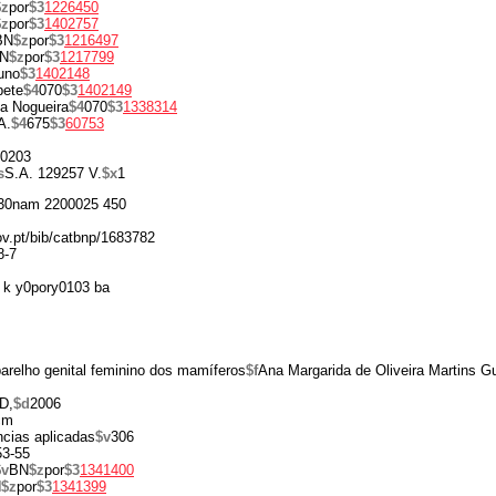
$z
por
$3
1226450
$z
por
$3
1402757
BN
$z
por
$3
1216497
N
$z
por
$3
1217799
uno
$3
1402148
bete
$4
070
$3
1402149
a Nogueira
$4
070
$3
1338314
A.
$4
675
$3
60753
0203
s
S.A. 129257 V.
$x
1
30nam 2200025 450
gov.pt/bib/catbnp/1683782
8-7
 k y0pory0103 ba
parelho genital feminino dos mamíferos
$f
Ana Margarida de Oliveira Martins Gu
D,
$d
2006
cm
ncias aplicadas
$v
306
53-55
$v
BN
$z
por
$3
1341400
N
$z
por
$3
1341399