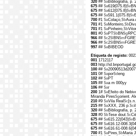
320
##
$a
Bibliografia, p.
675
##
$a
619(075.8)
$v
B
675
##
$a
612(075.8)
$v
B
675
##
$a
591.1(075.8)
$v
700
#1
$a
Colaço,
$b
Aura 
701
#1
$a
Monteiro,
$b
Diva
701
#1
$a
Pinheiro,
$b
Vito
801
#0
$a
PT
$b
BN
$g
RPC
966
##
$c
2
$l
BN
$m
FGRE
966
##
$c
2
$l
BN
$m
FGRE
997
##
$a
BIBEOD
Etiqueta de registo:
002
001
1712117
003
http://id.bnportugal.g
100
##
$a
20090513d2007
101
0#
$a
por
$d
eng
102
##
$a
PT
105
##
$a
a m 000yy
106
##
$a
r
200
1#
$a
Efeito do Nebiv
Miranda Pires
$g
orient. A
210
#9
$a
Vila Real
$c
[s.n.
215
##
$a
XXX, 236 p.
$c
il
320
##
$a
Bibliografia, p.
328
#0
$b
Tese dout.
$c
Ci
675
##
$a
615.22(043)
$v
B
675
##
$a
616.12-008.3(04
675
##
$a
616.61-008.6(04
700
#1
$a
Pires,
$b
Maria 