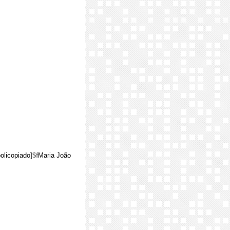
olicopiado]
$f
Maria João