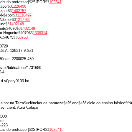
ais do professor]
$2
SIPOR
$3
102541
$z
por
$3
1226450
$z
por
$3
1402757
BN
$z
por
$3
1216497
N
$z
por
$3
1217799
uno
$3
1402148
bete
$4
070
$3
1402149
a Nogueira
$4
070
$3
1338314
A.
$4
675
$3
60753
0729
s
S.A. 138317 V.
$x
1
30nam 2200025 450
gov.pt/bib/catbnp/1731689
0-4
 d y0pory0103 ba
elhor na Terra
$e
ciências da natureza
$e
9º ano
$e
3º ciclo do ensino básico
$f
N
rev. cient. Aura Colaço
2008
 cm
2-223
ais do professor]
$2
SIPOR
$3
102541