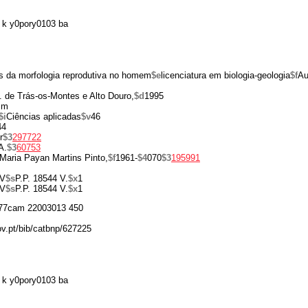
 k y0pory0103 ba
s da morfologia reprodutiva no homem
$e
licenciatura em biologia-geologia
$f
Au
. de Trás-os-Montes e Alto Douro,
$d
1995
cm
$i
Ciências aplicadas
$v
46
44
r
$3
297722
A.
$3
60753
 Maria Payan Martins Pinto,
$f
1961-
$4
070
$3
195991
V
$s
P.P. 18544 V.
$x
1
V
$s
P.P. 18544 V.
$x
1
77cam 22003013 450
ov.pt/bib/catbnp/627225
 k y0pory0103 ba