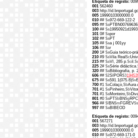
Etiqueta de registo:
009
001
562460
003
http://id.bnportugal.g
005
19990103000000.0
010
##
$a
972-669-122-2
095
##
$a
PTBN00769636
100
##
$a
19950921d1993
101
0#
$a
por
102
##
$a
PT
105
##
$a
a j 001yy
106
##
$a
r
200
1#
$a
Guia teórico-prá
210
#9
$a
Vila Real
$c
Univ
215
##
$a
VI, 285 p.
$c
il.
$
225
2#
$a
Série didáctica.
320
##
$a
Bibliografia, p.
606
##
$2
SIPOR
$3
19453
675
##
$a
591.1(075.8)
$v
700
#1
$a
Colaço,
$b
Aura 
701
#1
$a
Pinheiro,
$b
Vito
701
#1
$a
Monteiro,
$b
Diva
801
#0
$a
PT
$b
BN
$g
RPC
966
##
$l
BN
$m
FGREV
$
997
##
$a
BIBEOD
Etiqueta de registo:
009
001
567271
003
http://id.bnportugal.g
005
19990103000000.0
010
##
$a
972-669-171-0