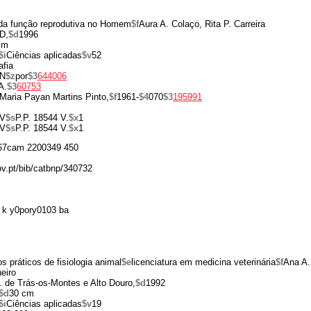
 da função reprodutiva no Homem
$f
Aura A. Colaço, Rita P. Carreira
D,
$d
1996
cm
$i
Ciências aplicadas
$v
52
afia
N
$z
por
$3
644006
A.
$3
60753
 Maria Payan Martins Pinto,
$f
1961-
$4
070
$3
195991
V
$s
P.P. 18544 V.
$x
1
V
$s
P.P. 18544 V.
$x
1
67cam 2200349 450
ov.pt/bib/catbnp/340732
 k y0pory0103 ba
s práticos de fisiologia animal
$e
licenciatura em medicina veterinária
$f
Ana A.
heiro
. de Trás-os-Montes e Alto Douro,
$d
1992
$d
30 cm
$i
Ciências aplicadas
$v
19