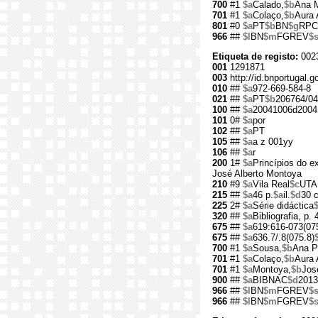
700
#1
$a
Calado,
$b
Ana M
701
#1
$a
Colaço,
$b
Aura 
801
#0
$a
PT
$b
BN
$g
RPC
966
##
$l
BN
$m
FGREV
$
Etiqueta de registo:
002
001
1291871
003
http://id.bnportugal.
010
##
$a
972-669-584-8
021
##
$a
PT
$b
206764/04
100
##
$a
20041006d2004
101
0#
$a
por
102
##
$a
PT
105
##
$a
a z 001yy
106
##
$a
r
200
1#
$a
Princípios do e
José Alberto Montoya
210
#9
$a
Vila Real
$c
UTA
215
##
$a
46 p.
$a
il.
$d
30 
225
2#
$a
Série didáctica
320
##
$a
Bibliografia, p. 
675
##
$a
619:616-073(07
675
##
$a
636.7/.8(075.8)
700
#1
$a
Sousa,
$b
Ana P
701
#1
$a
Colaço,
$b
Aura 
701
#1
$a
Montoya,
$b
Jos
900
##
$a
BIBNAC
$d
2013
966
##
$l
BN
$m
FGREV
$
966
##
$l
BN
$m
FGREV
$