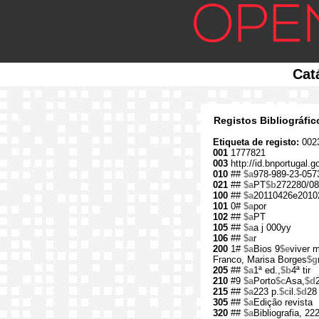
Cat
Registos Bibliográfi
Etiqueta de registo:
002
001
1777821
003
http://id.bnportugal.
010
##
$a
978-989-23-057
021
##
$a
PT
$b
272280/08
100
##
$a
20110426e2010
101
0#
$a
por
102
##
$a
PT
105
##
$a
a j 000yy
106
##
$a
r
200
1#
$a
Bios 9
$e
viver m
Franco, Marisa Borges
$g
205
##
$a
1ª ed.,
$b
4ª tir
210
#9
$a
Porto
$c
Asa,
$d
215
##
$a
223 p.
$c
il.
$d
28
305
##
$a
Edição revista
320
##
$a
Bibliografia, 22