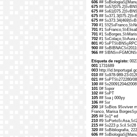
606
##
$a
Biologia
$j
[Manu
675
##
$a
57(075.2)
$v
BN
675
##
$a
61(075.2)
$v
BN
675
##
$a
371.3(075.2)
$v
675
##
$a
373.34(469)
$v
B
700
#1
$9
2
$a
Franco,
$b
N
701
#1
$a
Franco,
$b
Elisa
701
#1
$a
Borges,
$b
Maris
702
#1
$a
Colaço,
$b
Aura 
801
#0
$a
PT
$b
BN
$g
RPC
900
##
$a
BIBNAC
$d
2011
966
##
$l
BN
$m
FGMON
$
Etiqueta de registo:
002
001
1731689
003
http://id.bnportugal.
010
##
$a
978-989-23-012
021
##
$a
PT
$b
272280/08
100
##
$a
20091204d2008
101
0#
$a
por
102
##
$a
PT
105
##
$a
a j 000yy
106
##
$a
r
200
1#
$a
Bios 9
$e
viver m
Franco, Marisa Borges
$g
205
##
$a
1ª ed
210
#9
$a
Porto
$c
Asa,
$d
215
##
$a
223 p.
$c
il.
$d
28
320
##
$a
Bibliografia, 22
606
##
$a
Biologia
$j
[Manu