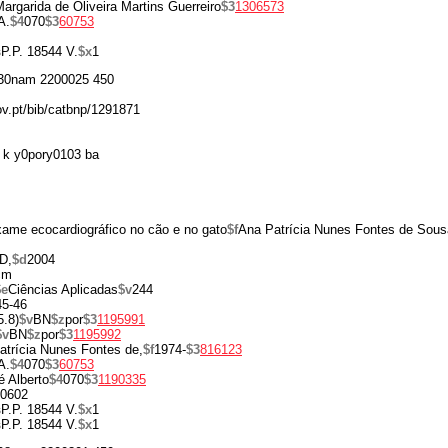
argarida de Oliveira Martins Guerreiro
$3
1306573
A.
$4
070
$3
60753
s
P.P. 18544 V.
$x
1
30nam 2200025 450
gov.pt/bib/catbnp/1291871
 k y0pory0103 ba
xame ecocardiográfico no cão e no gato
$f
Ana Patrícia Nunes Fontes de Sous
D,
$d
2004
cm
$e
Ciências Aplicadas
$v
244
45-46
5.8)
$v
BN
$z
por
$3
1195991
$v
BN
$z
por
$3
1195992
atrícia Nunes Fontes de,
$f
1974-
$3
816123
A.
$4
070
$3
60753
é Alberto
$4
070
$3
1190335
0602
s
P.P. 18544 V.
$x
1
s
P.P. 18544 V.
$x
1