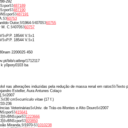
 288-292
N
$z
por
$3
487189
N
$z
por
$3
487190
BN
$z
por
$3
487191
A.
$3
60753
nildo Outor,
$f
1964-
$4
070
$3
60755
r M. C.
$4
070
$3
60757
V
$s
P.P. 18544 V.
$x
1
V
$s
P.P. 18544 V.
$x
1
30nam 2200025 450
ov.pt/bib/catbnp/1712117
 k y0pory0103 ba
olol nas alterações induzidas pela redução de massa renal em ratos
$b
Texto p
lejandro Esteller, Aura Antunes Colaço
],
$d
2007
.
$d
30 cm
$e
currículo vitae (17 f.)
 233-236
ências Veterinárias
$e
Univ. de Trás-os-Montes e Alto Douro
$d
2007
N
$z
por
$3
415641
3)
$v
BN
$z
por
$3
1223666
3)
$v
BN
$z
por
$3
920850
João Miranda,
$f
1970-
$3
1010238