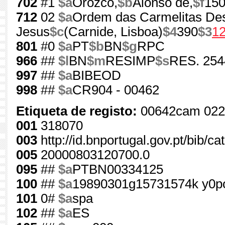
702
#1
$a
Orozco,
$b
Alonso de,
$f
150
712
02
$a
Ordem das Carmelitas Des
Jesus
$c
(Carnide, Lisboa)
$4
390
$3
1
801
#0
$a
PT
$b
BN
$g
RPC
966
##
$l
BN
$m
RESIMP
$s
RES. 254
997
##
$a
BIBEOD
998
##
$a
CR904 - 00462
Etiqueta de registo:
00642cam 022
001
318070
003
http://id.bnportugal.gov.pt/bib/c
005
20000803120700.0
095
##
$a
PTBN00334125
100
##
$a
19890301g15731574k y0p
101
0#
$a
spa
102
##
$a
ES