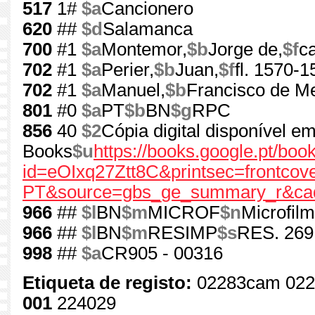
517
1#
$a
Cancionero
620
##
$d
Salamanca
700
#1
$a
Montemor,
$b
Jorge de,
$f
c
702
#1
$a
Perier,
$b
Juan,
$f
fl. 1570-1
702
#1
$a
Manuel,
$b
Francisco de Me
801
#0
$a
PT
$b
BN
$g
RPC
856
40
$2
Cópia digital disponível e
Books
$u
https://books.google.pt/boo
id=eOIxq27Ztt8C&printsec=frontcove
PT&source=gbs_ge_summary_r&cad
966
##
$l
BN
$m
MICROF
$n
Microfil
966
##
$l
BN
$m
RESIMP
$s
RES. 269
998
##
$a
CR905 - 00316
Etiqueta de registo:
02283cam 022
001
224029