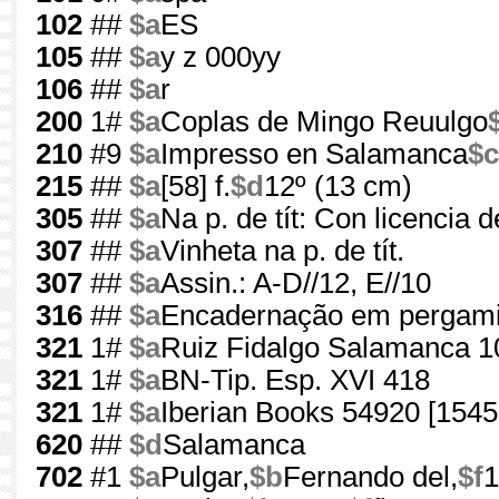
102
##
$a
ES
105
##
$a
y z 000yy
106
##
$a
r
200
1#
$a
Coplas de Mingo Reuulgo
210
#9
$a
Impresso en Salamanca
$c
215
##
$a
[58] f.
$d
12º (13 cm)
305
##
$a
Na p. de tít: Con licencia
307
##
$a
Vinheta na p. de tít.
307
##
$a
Assin.: A-D//12, E//10
316
##
$a
Encadernação em pergam
321
1#
$a
Ruiz Fidalgo Salamanca 1
321
1#
$a
BN-Tip. Esp. XVI 418
321
1#
$a
Iberian Books 54920 [1545
620
##
$d
Salamanca
702
#1
$a
Pulgar,
$b
Fernando del,
$f
1