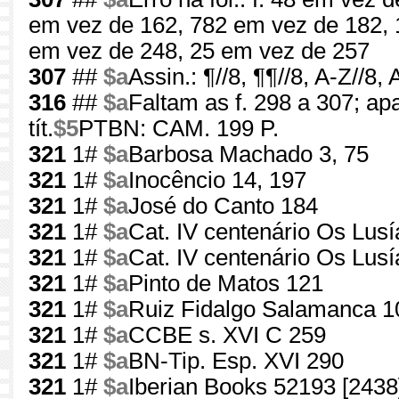
em vez de 162, 782 em vez de 182, 
em vez de 248, 25 em vez de 257
307
##
$a
Assin.: ¶//8, ¶¶//8, A-Z//8,
316
##
$a
Faltam as f. 298 a 307; ap
tít.
$5
PTBN: CAM. 199 P.
321
1#
$a
Barbosa Machado 3, 75
321
1#
$a
Inocêncio 14, 197
321
1#
$a
José do Canto 184
321
1#
$a
Cat. IV centenário Os Lus
321
1#
$a
Cat. IV centenário Os Lus
321
1#
$a
Pinto de Matos 121
321
1#
$a
Ruiz Fidalgo Salamanca 1
321
1#
$a
CCBE s. XVI C 259
321
1#
$a
BN-Tip. Esp. XVI 290
321
1#
$a
Iberian Books 52193 [2438