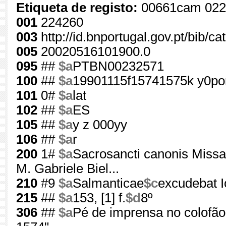
Etiqueta de registo:
00661cam 022
001
224260
003
http://id.bnportugal.gov.pt/bib/c
005
20020516101900.0
095
##
$a
PTBN00232571
100
##
$a
19901115f15741575k y0po
101
0#
$a
lat
102
##
$a
ES
105
##
$a
y z 000yy
106
##
$a
r
200
1#
$a
Sacrosancti canonis Miss
M. Gabriele Biel...
210
#9
$a
Salmanticae
$c
excudebat I
215
##
$a
153, [1] f.
$d
8º
306
##
$a
Pé de imprensa no colofão: