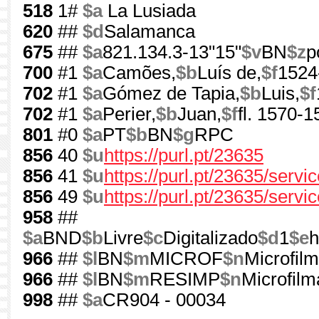
518
1#
$a
La Lusiada
620
##
$d
Salamanca
675
##
$a
821.134.3-13"15"
$v
BN
$z
p
700
#1
$a
Camões,
$b
Luís de,
$f
1524
702
#1
$a
Gómez de Tapia,
$b
Luis,
$f
702
#1
$a
Perier,
$b
Juan,
$f
fl. 1570-1
801
#0
$a
PT
$b
BN
$g
RPC
856
40
$u
https://purl.pt/23635
856
41
$u
https://purl.pt/23635/serv
856
49
$u
https://purl.pt/23635/servi
958
##
$a
BND
$b
Livre
$c
Digitalizado
$d
1
$e
h
966
##
$l
BN
$m
MICROF
$n
Microfil
966
##
$l
BN
$m
RESIMP
$n
Microfilm
998
##
$a
CR904 - 00034