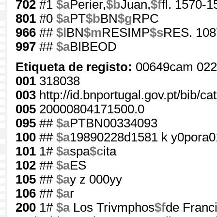
702
#1
$a
Perier,
$b
Juan,
$f
fl. 1570-1
801
#0
$a
PT
$b
BN
$g
RPC
966
##
$l
BN
$m
RESIMP
$s
RES. 108
997
##
$a
BIBEOD
Etiqueta de registo:
00649cam 022
001
318038
003
http://id.bnportugal.gov.pt/bib/c
005
20000804171500.0
095
##
$a
PTBN00334093
100
##
$a
19890228d1581 k y0pora0
101
1#
$a
spa
$c
ita
102
##
$a
ES
105
##
$a
y z 000yy
106
##
$a
r
200
1#
$a
Los Trivmphos
$f
de Franc