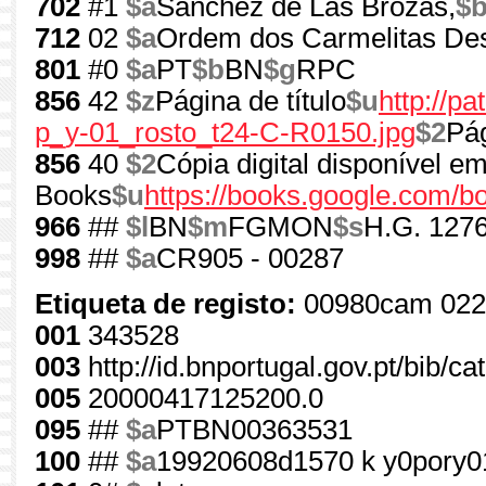
702
#1
$a
Sánchez de Las Brozas,
$
712
02
$a
Ordem dos Carmelitas De
801
#0
$a
PT
$b
BN
$g
RPC
856
42
$z
Página de título
$u
http://p
p_y-01_rosto_t24-C-R0150.jpg
$2
Pág
856
40
$2
Cópia digital disponível e
Books
$u
https://books.google.com
966
##
$l
BN
$m
FGMON
$s
H.G. 1276
998
##
$a
CR905 - 00287
Etiqueta de registo:
00980cam 022
001
343528
003
http://id.bnportugal.gov.pt/bib/c
005
20000417125200.0
095
##
$a
PTBN00363531
100
##
$a
19920608d1570 k y0pory0