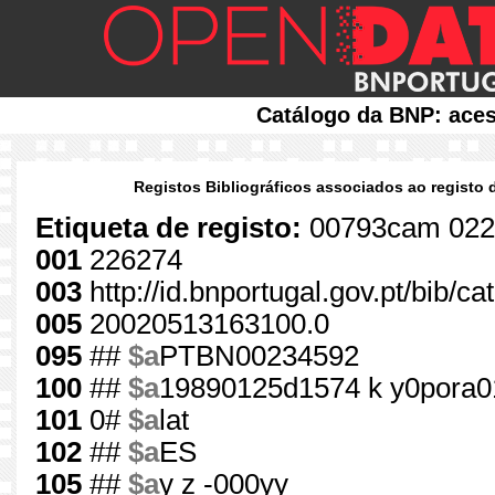
Catálogo da BNP: aces
Registos Bibliográficos associados ao registo 
Etiqueta de registo:
00793cam 022
001
226274
003
http://id.bnportugal.gov.pt/bib/c
005
20020513163100.0
095
##
$a
PTBN00234592
100
##
$a
19890125d1574 k y0pora0
101
0#
$a
lat
102
##
$a
ES
105
##
$a
y z -000yy