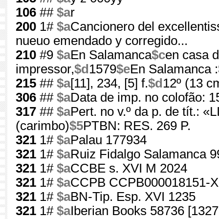
106
##
$a
r
200
1#
$a
Cancionero del excellenti
nueuo emendado y corregido...
210
#9
$a
En Salamanca
$c
en casa d
impressor,
$d
1579
$e
En Salamanca :
215
##
$a
[11], 234, [5] f.
$d
12º (13 c
306
##
$a
Data de imp. no colofão: 1
317
##
$a
Pert. no v.º da p. de tí
(carimbo)
$5
PTBN: RES. 269 P.
321
1#
$a
Palau 177934
321
1#
$a
Ruiz Fidalgo Salamanca 9
321
1#
$a
CCBE s. XVI M 2024
321
1#
$a
CCPB CCPB000018151-X
321
1#
$a
BN-Tip. Esp. XVI 1235
321
1#
$a
Iberian Books 58736 [1327