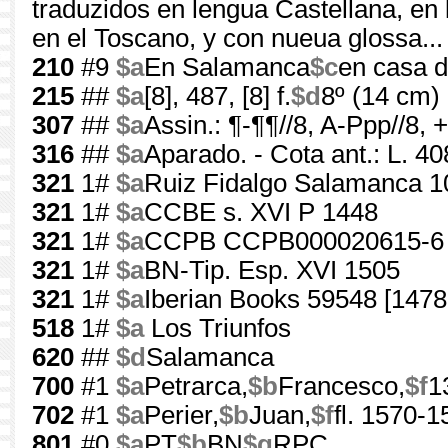
traduzidos en lengua Castellana, en
en el Toscano, y con nueua glossa...
210
#9
$a
En Salamanca
$c
en casa d
215
##
$a
[8], 487, [8] f.
$d
8º (14 cm)
307
##
$a
Assin.: ¶-¶¶//8, A-Ppp//8, +
316
##
$a
Aparado. - Cota ant.: L. 40
321
1#
$a
Ruiz Fidalgo Salamanca 1
321
1#
$a
CCBE s. XVI P 1448
321
1#
$a
CCPB CCPB000020615-6
321
1#
$a
BN-Tip. Esp. XVI 1505
321
1#
$a
Iberian Books 59548 [1478
518
1#
$a
Los Triunfos
620
##
$d
Salamanca
700
#1
$a
Petrarca,
$b
Francesco,
$f
1
702
#1
$a
Perier,
$b
Juan,
$f
fl. 1570-1
801
#0
$a
PT
$b
BN
$g
RPC