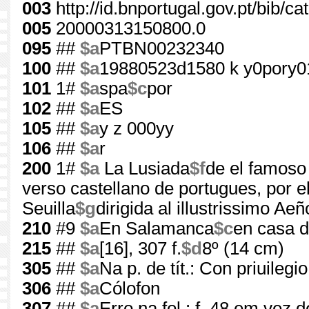
003
http://id.bnportugal.gov.pt/bib/c
005
20000313150800.0
095
##
$a
PTBN00232340
100
##
$a
19880523d1580 k y0pory0
101
1#
$a
spa
$c
por
102
##
$a
ES
105
##
$a
y z 000yy
106
##
$a
r
200
1#
$a
La Lusiada
$f
de el famos
verso castellano de portugues, por 
Seuilla
$g
dirigida al illustrissimo 
210
#9
$a
En Salamanca
$c
en casa d
215
##
$a
[16], 307 f.
$d
8º (14 cm)
305
##
$a
Na p. de tít.: Con priuilegio
306
##
$a
Cólofon
307
##
$a
Erro na fol.: f. 48 em vez