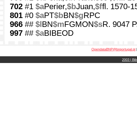
702
#1
$a
Perier,
$b
Juan,
$f
fl. 1570-1
801
#0
$a
PT
$b
BN
$g
RPC
966
##
$l
BN
$m
FGMON
$s
R. 9047 P
997
##
$a
BIBEOD
OpendataBNP@bnportugal.pt
2003 | Bib