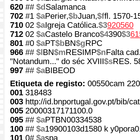
620
##
$d
Salamanca
702
#1
$a
Perier,
$b
Juan,
$f
fl. 1570-1
710
02
$a
Igreja Católica.
$3
920560
712
02
$a
Castelo Branco
$4
390
$3
61
801
#0
$a
PT
$b
BN
$g
RPC
966
##
$l
BN
$m
RESIMP
$n
Falta cad
"Notandum..." do séc XVIII
$s
RES. 5
997
##
$a
BIBEOD
Etiqueta de registo:
00550cam 220
001
318483
003
http://id.bnportugal.gov.pt/bib/c
005
20000317171100.0
095
##
$a
PTBN00334538
100
##
$a
19900103d1580 k y0pora0
101
0#
$a
spa