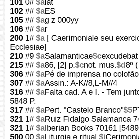
101
0#
$a
lat
102
##
$a
ES
105
##
$a
g z 000yy
106
##
$a
r
200
1#
$a
[ Caerimoniale seu exerc
Ecclesiae]
210
#9
$a
Salamanticae
$c
excudebat 
215
##
$a
86, [2] p.
$c
not. mus.
$d
8º 
306
##
$a
Pé de imprensa no colofão
307
##
$a
Assin.: A-K//8,L-M//4
316
##
$a
Falta cad. A e I. - Tem jun
5848 P.
317
##
$a
Pert. "Castelo Branco"
$5
P
321
1#
$a
Ruiz Fidalgo Salamanca 7
321
1#
$a
Iberian Books 70161 [5489
500
00
$a
Liturgia e ritual.
$i
Cerimoni