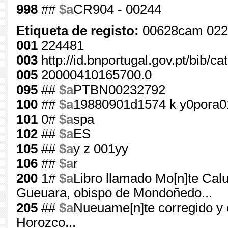
998
##
$a
CR904 - 00244
Etiqueta de registo:
00628cam 022
001
224481
003
http://id.bnportugal.gov.pt/bib/c
005
20000410165700.0
095
##
$a
PTBN00232792
100
##
$a
19880901d1574 k y0pora0
101
0#
$a
spa
102
##
$a
ES
105
##
$a
y z 001yy
106
##
$a
r
200
1#
$a
Libro llamado Mo[n]te Calu
Gueuara, obispo de Mondoñedo...
205
##
$a
Nueuame[n]te corregido y 
Horozco...