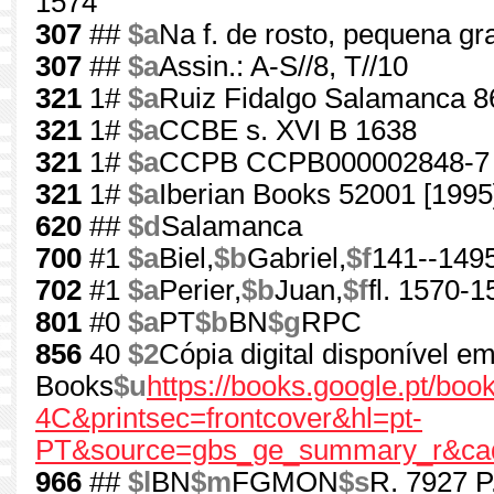
1574"
307
##
$a
Na f. de rosto, pequena gr
307
##
$a
Assin.: A-S//8, T//10
321
1#
$a
Ruiz Fidalgo Salamanca 8
321
1#
$a
CCBE s. XVI B 1638
321
1#
$a
CCPB CCPB000002848-7
321
1#
$a
Iberian Books 52001 [1995
620
##
$d
Salamanca
700
#1
$a
Biel,
$b
Gabriel,
$f
141--1495
702
#1
$a
Perier,
$b
Juan,
$f
fl. 1570-1
801
#0
$a
PT
$b
BN
$g
RPC
856
40
$2
Cópia digital disponível e
Books
$u
https://books.google.pt/bo
4C&printsec=frontcover&hl=pt-
PT&source=gbs_ge_summary_r&cad
966
##
$l
BN
$m
FGMON
$s
R. 7927 P