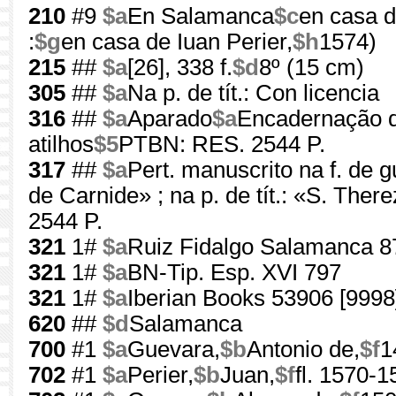
210
#9
$a
En Salamanca
$c
en casa d
:
$g
en casa de Iuan Perier,
$h
1574)
215
##
$a
[26], 338 f.
$d
8º (15 cm)
305
##
$a
Na p. de tít.: Con licencia
316
##
$a
Aparado
$a
Encadernação 
atilhos
$5
PTBN: RES. 2544 P.
317
##
$a
Pert. manuscrito na f. de g
de Carnide» ; na p. de tít.: «S. The
2544 P.
321
1#
$a
Ruiz Fidalgo Salamanca 8
321
1#
$a
BN-Tip. Esp. XVI 797
321
1#
$a
Iberian Books 53906 [9998
620
##
$d
Salamanca
700
#1
$a
Guevara,
$b
Antonio de,
$f
1
702
#1
$a
Perier,
$b
Juan,
$f
fl. 1570-1