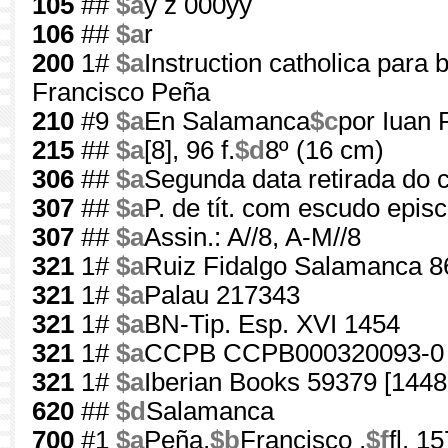
105
##
$a
y z 000yy
106
##
$a
r
200
1#
$a
Instruction catholica para 
Francisco Peña
210
#9
$a
En Salamanca
$c
por Iuan P
215
##
$a
[8], 96 f.
$d
8º (16 cm)
306
##
$a
Segunda data retirada do 
307
##
$a
P. de tít. com escudo epis
307
##
$a
Assin.: A//8, A-M//8
321
1#
$a
Ruiz Fidalgo Salamanca 8
321
1#
$a
Palau 217343
321
1#
$a
BN-Tip. Esp. XVI 1454
321
1#
$a
CCPB CCPB000320093-0
321
1#
$a
Iberian Books 59379 [1448
620
##
$d
Salamanca
700
#1
$a
Peña,
$b
Francisco ,
$f
fl. 1