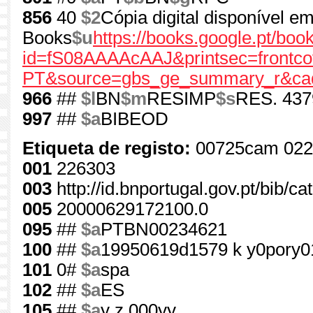
856
40
$2
Cópia digital disponível e
Books
$u
https://books.google.pt/boo
id=fS08AAAAcAAJ&printsec=frontco
PT&source=gbs_ge_summary_r&cad
966
##
$l
BN
$m
RESIMP
$s
RES. 437
997
##
$a
BIBEOD
Etiqueta de registo:
00725cam 022
001
226303
003
http://id.bnportugal.gov.pt/bib/c
005
20000629172100.0
095
##
$a
PTBN00234621
100
##
$a
19950619d1579 k y0pory0
101
0#
$a
spa
102
##
$a
ES
105
##
$a
y z 000yy