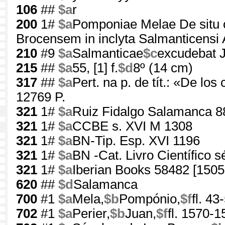
106
##
$a
r
200
1#
$a
Pomponiae Melae De situ or
Brocensem in inclyta Salmanticensi 
210
#9
$a
Salmanticae
$c
excudebat J
215
##
$a
55, [1] f.
$d
8º (14 cm)
317
##
$a
Pert. na p. de tít.: «De lo
12769 P.
321
1#
$a
Ruiz Fidalgo Salamanca 8
321
1#
$a
CCBE s. XVI M 1308
321
1#
$a
BN-Tip. Esp. XVI 1196
321
1#
$a
BN -Cat. Livro Científico 
321
1#
$a
Iberian Books 58482 [1505
620
##
$d
Salamanca
700
#1
$a
Mela,
$b
Pompónio,
$f
fl. 43
702
#1
$a
Perier,
$b
Juan,
$f
fl. 1570-1