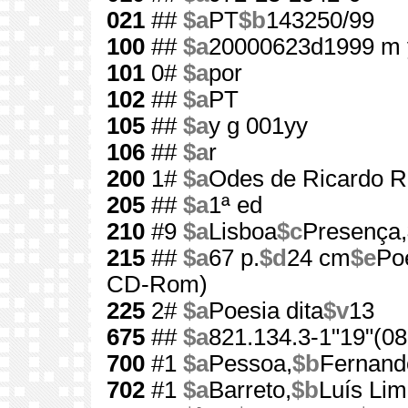
021
##
$a
PT
$b
143250/99
100
##
$a
20000623d1999 m 
101
0#
$a
por
102
##
$a
PT
105
##
$a
y g 001yy
106
##
$a
r
200
1#
$a
Odes de Ricardo R
205
##
$a
1ª ed
210
#9
$a
Lisboa
$c
Presença,
215
##
$a
67 p.
$d
24 cm
$e
Po
CD-Rom)
225
2#
$a
Poesia dita
$v
13
675
##
$a
821.134.3-1"19"(08
700
#1
$a
Pessoa,
$b
Fernand
702
#1
$a
Barreto,
$b
Luís Li