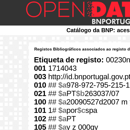
Catálogo da BNP: aces
Registos Bibliográficos associados ao registo 
Etiqueta de registo:
00230n
001
1714043
003
http://id.bnportugal.gov.
010
##
$a
978-972-795-215-1
021
##
$a
PT
$b
263037/07
100
##
$a
20090527d2007 m 
101
1#
$a
por
$c
spa
102
##
$a
PT
105
##
$a
y z 000gy