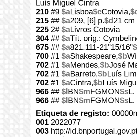
Luís Miguel Cintra
210
#9
$a
Lisboa
$c
Cotovia,
$
215
##
$a
209, [6] p.
$d
21 cm
225
2#
$a
Livros Cotovia
304
##
$a
Tít. orig.: Cymbeli
675
##
$a
821.111-21"15/16"
$
700
#1
$a
Shakespeare,
$b
Wi
702
#1
$a
Mendes,
$b
José Ma
702
#1
$a
Barreto,
$b
Luís Li
702
#1
$a
Cintra,
$b
Luís Migu
966
##
$l
BN
$m
FGMON
$s
L.
966
##
$l
BN
$m
FGMON
$s
L.
Etiqueta de registo:
00000n
001
2022077
003
http://id.bnportugal.gov.