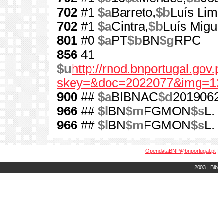
702
#1
$a
Barreto,
$b
Luís Li
702
#1
$a
Cintra,
$b
Luís Migu
801
#0
$a
PT
$b
BN
$g
RPC
856
41
$u
http://rnod.bnportugal.go
skey=&doc=2022077&img=1
900
##
$a
BIBNAC
$d
201906
966
##
$l
BN
$m
FGMON
$s
L.
966
##
$l
BN
$m
FGMON
$s
L.
OpendataBNP@bnportugal.pt
2003 | Bib