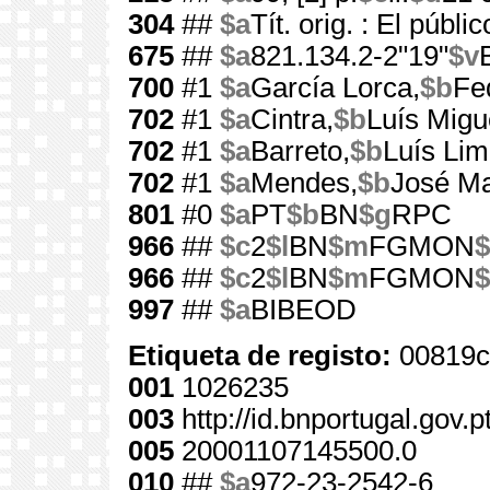
304
##
$a
Tít. orig. : El públic
675
##
$a
821.134.2-2"19"
$v
700
#1
$a
García Lorca,
$b
Fe
702
#1
$a
Cintra,
$b
Luís Migu
702
#1
$a
Barreto,
$b
Luís Li
702
#1
$a
Mendes,
$b
José Ma
801
#0
$a
PT
$b
BN
$g
RPC
966
##
$c
2
$l
BN
$m
FGMON
$
966
##
$c
2
$l
BN
$m
FGMON
$
997
##
$a
BIBEOD
Etiqueta de registo:
00819c
001
1026235
003
http://id.bnportugal.gov.
005
20001107145500.0
010
##
$a
972-23-2542-6