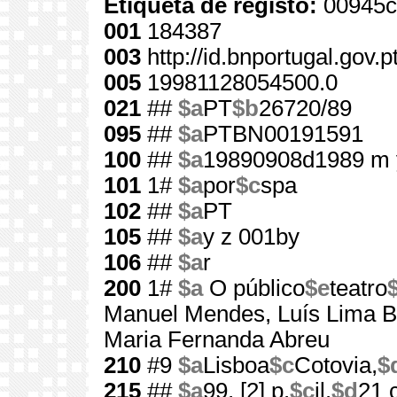
Etiqueta de registo:
00945c
001
184387
003
http://id.bnportugal.gov.
005
19981128054500.0
021
##
$a
PT
$b
26720/89
095
##
$a
PTBN00191591
100
##
$a
19890908d1989 m 
101
1#
$a
por
$c
spa
102
##
$a
PT
105
##
$a
y z 001by
106
##
$a
r
200
1#
$a
O público
$e
teatro
Manuel Mendes, Luís Lima Ba
Maria Fernanda Abreu
210
#9
$a
Lisboa
$c
Cotovia,
$
215
##
$a
99, [2] p.
$c
il.
$d
21 