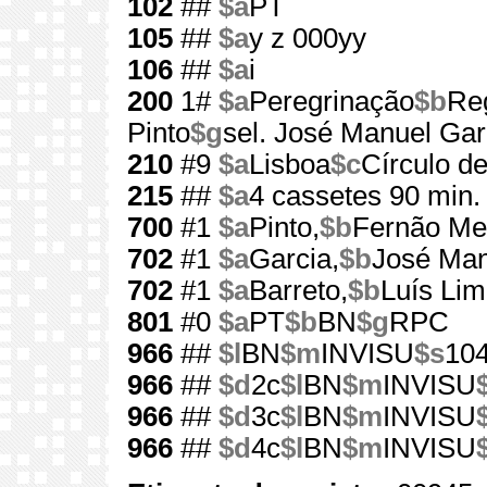
102
##
$a
PT
105
##
$a
y z 000yy
106
##
$a
i
200
1#
$a
Peregrinação
$b
Reg
Pinto
$g
sel. José Manuel Ga
210
#9
$a
Lisboa
$c
Círculo de
215
##
$a
4 cassetes 90 min. 
700
#1
$a
Pinto,
$b
Fernão Me
702
#1
$a
Garcia,
$b
José Man
702
#1
$a
Barreto,
$b
Luís Li
801
#0
$a
PT
$b
BN
$g
RPC
966
##
$l
BN
$m
INVISU
$s
10
966
##
$d
2c
$l
BN
$m
INVISU
966
##
$d
3c
$l
BN
$m
INVISU
966
##
$d
4c
$l
BN
$m
INVISU