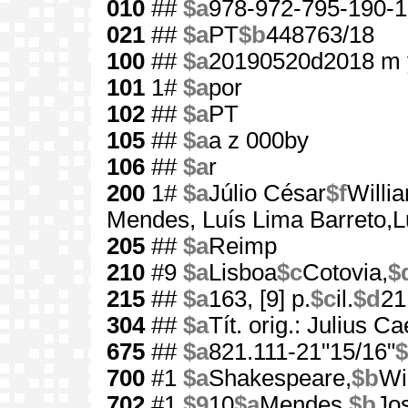
010
##
$a
978-972-795-190-1
021
##
$a
PT
$b
448763/18
100
##
$a
20190520d2018 m 
101
1#
$a
por
102
##
$a
PT
105
##
$a
a z 000by
106
##
$a
r
200
1#
$a
Júlio César
$f
Willi
Mendes, Luís Lima Barreto,Lu
205
##
$a
Reimp
210
#9
$a
Lisboa
$c
Cotovia,
$
215
##
$a
163, [9] p.
$c
il.
$d
21
304
##
$a
Tít. orig.: Julius C
675
##
$a
821.111-21"15/16"
$
700
#1
$a
Shakespeare,
$b
Wi
702
#1
$9
10
$a
Mendes,
$b
Jo