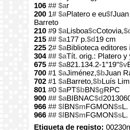
106
##
$a
r
200
1#
$a
Platero e eu
$f
Juan
Barreto
210
#9
$a
Lisboa
$c
Cotovia,
$
215
##
$a
177 p.
$d
19 cm
225
2#
$a
Biblioteca editore
304
##
$a
Tít. orig.: Platero y
675
##
$a
821.134.2-1"19"
$v
700
#1
$a
Jiménez,
$b
Juan R
702
#1
$a
Barreto,
$b
Luís Li
801
#0
$a
PT
$b
BN
$g
RPC
900
##
$a
BIBNAC
$d
201306
966
##
$l
BN
$m
FGMON
$s
L.
966
##
$l
BN
$m
FGMON
$s
L.
Etiqueta de registo:
00230n