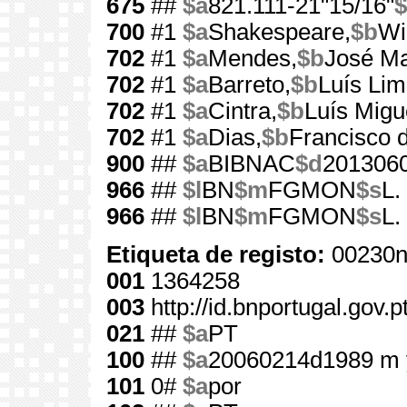
675
##
$a
821.111-21"15/16"
$
700
#1
$a
Shakespeare,
$b
Wi
702
#1
$a
Mendes,
$b
José Ma
702
#1
$a
Barreto,
$b
Luís Li
702
#1
$a
Cintra,
$b
Luís Migu
702
#1
$a
Dias,
$b
Francisco 
900
##
$a
BIBNAC
$d
201306
966
##
$l
BN
$m
FGMON
$s
L.
966
##
$l
BN
$m
FGMON
$s
L.
Etiqueta de registo:
00230n
001
1364258
003
http://id.bnportugal.gov.
021
##
$a
PT
100
##
$a
20060214d1989 m 
101
0#
$a
por