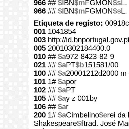
966
##
$l
BN
$m
FGMON
$s
L.
966
##
$l
BN
$m
FGMON
$s
L.
Etiqueta de registo:
00918c
001
1041854
003
http://id.bnportugal.gov.
005
20010302184400.0
010
##
$a
972-8423-82-9
021
##
$a
PT
$b
151581/00
100
##
$a
20001212d2000 m 
101
1#
$a
por
102
##
$a
PT
105
##
$a
y z 001by
106
##
$a
r
200
1#
$a
Cimbelino
$e
rei da 
Shakespeare
$f
trad. José Ma