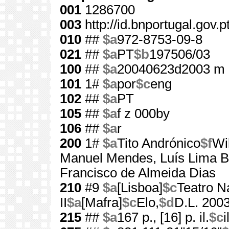
001
1286700
003
http://id.bnportugal.gov.
010
##
$a
972-8753-09-8
021
##
$a
PT
$b
197506/03
100
##
$a
20040623d2003 m 
101
1#
$a
por
$c
eng
102
##
$a
PT
105
##
$a
f z 000by
106
##
$a
r
200
1#
$a
Tito Andrónico
$f
Wi
Manuel Mendes, Luís Lima Ba
Francisco de Almeida Dias
210
#9
$a
[Lisboa]
$c
Teatro N
II
$a
[Mafra]
$c
Elo,
$d
D.L. 200
215
##
$a
167 p., [16] p. il.
$c
i