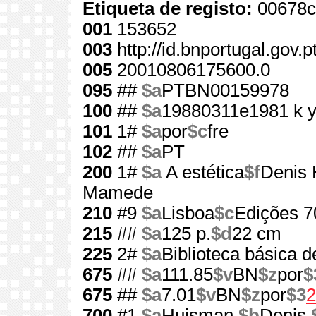
Etiqueta de registo:
00678c
001
153652
003
http://id.bnportugal.gov.
005
20010806175600.0
095
##
$a
PTBN00159978
100
##
$a
19880311e1981 k 
101
1#
$a
por
$c
fre
102
##
$a
PT
200
1#
$a
A estética
$f
Denis
Mamede
210
#9
$a
Lisboa
$c
Edições 7
215
##
$a
125 p.
$d
22 cm
225
2#
$a
Biblioteca básica de
675
##
$a
111.85
$v
BN
$z
por
$
675
##
$a
7.01
$v
BN
$z
por
$3
2
700
#1
$a
Huisman,
$b
Denis,