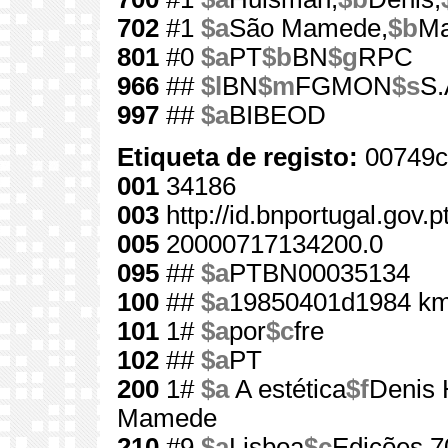
702
#1
$a
São Mamede,
$b
Ma
801
#0
$a
PT
$b
BN
$g
RPC
966
##
$l
BN
$m
FGMON
$s
S.
997
##
$a
BIBEOD
Etiqueta de registo:
00749c
001
34186
003
http://id.bnportugal.gov.
005
20000717134200.0
095
##
$a
PTBN00035134
100
##
$a
19850401d1984 km
101
1#
$a
por
$c
fre
102
##
$a
PT
200
1#
$a
A estética
$f
Denis
Mamede
210
#9
$a
Lisboa
$c
Edições 7