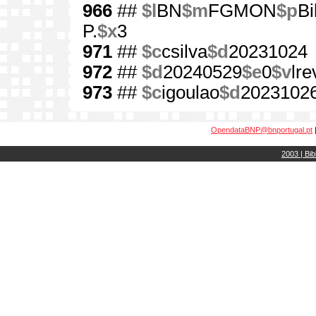
966
##
$l
BN
$m
FGMON
$p
Bi
P.
$x
3
971
##
$c
csilva
$d
20231024
972
##
$d
20240529
$e
0
$v
lre
973
##
$c
igoulao
$d
2023102
OpendataBNP@bnportugal.pt
2003 | Bib