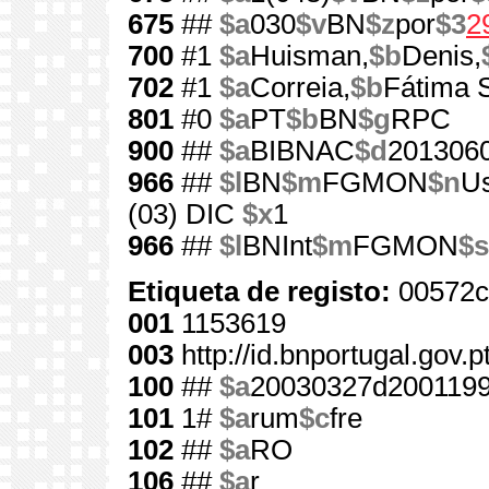
675
##
$a
030
$v
BN
$z
por
$3
2
700
#1
$a
Huisman,
$b
Denis,
702
#1
$a
Correia,
$b
Fátima 
801
#0
$a
PT
$b
BN
$g
RPC
900
##
$a
BIBNAC
$d
201306
966
##
$l
BN
$m
FGMON
$n
Us
(03) DIC
$x
1
966
##
$l
BNInt
$m
FGMON
$s
Etiqueta de registo:
00572c
001
1153619
003
http://id.bnportugal.gov.
100
##
$a
20030327d2001199
101
1#
$a
rum
$c
fre
102
##
$a
RO
106
##
$a
r