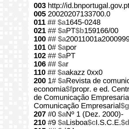
003
http://id.bnportugal.gov.
005
20020207133700.0
011
##
$a
1645-0248
021
##
$a
PT
$b
159166/00
100
##
$a
20011001a2000999
101
0#
$a
por
102
##
$a
PT
106
##
$a
r
110
##
$a
akazz 0xx0
200
1#
$a
Revista de comuni
economia
$f
propr. e ed. Cen
de Comunicação Empresarial, 
Comunicação Empresarial
$
207
#0
$a
Nº 1 (Dez. 2000)-
210
#9
$a
Lisboa
$c
I.S.C.E.
$