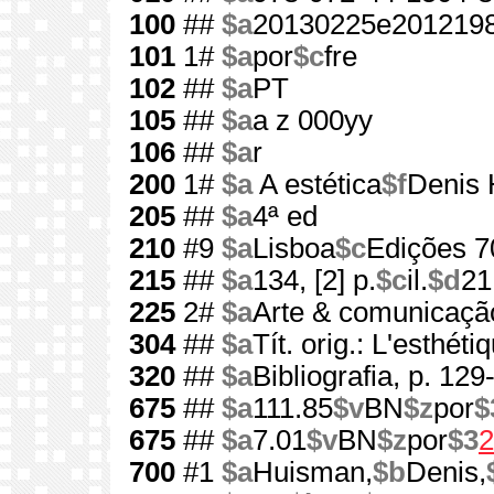
100
##
$a
20130225e201219
101
1#
$a
por
$c
fre
102
##
$a
PT
105
##
$a
a z 000yy
106
##
$a
r
200
1#
$a
A estética
$f
Denis
205
##
$a
4ª ed
210
#9
$a
Lisboa
$c
Edições 7
215
##
$a
134, [2] p.
$c
il.
$d
21
225
2#
$a
Arte & comunicaçã
304
##
$a
Tít. orig.: L'esthéti
320
##
$a
Bibliografia, p. 129
675
##
$a
111.85
$v
BN
$z
por
$
675
##
$a
7.01
$v
BN
$z
por
$3
2
700
#1
$a
Huisman,
$b
Denis,