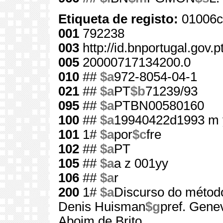
Etiqueta de registo:
01006c
001
792238
003
http://id.bnportugal.gov.
005
20000717134200.0
010
##
$a
972-8054-04-1
021
##
$a
PT
$b
71239/93
095
##
$a
PTBN00580160
100
##
$a
19940422d1993 m 
101
1#
$a
por
$c
fre
102
##
$a
PT
105
##
$a
a z 001yy
106
##
$a
r
200
1#
$a
Discurso do métod
Denis Huisman
$g
pref. Gene
Aboim de Brito