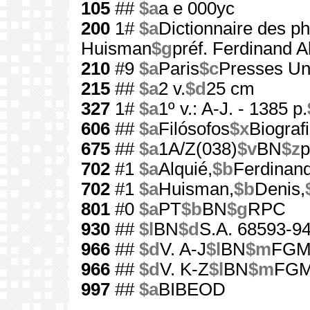
105
##
$a
a e 000yc
200
1#
$a
Dictionnaire des p
Huisman
$g
préf. Ferdinand A
210
#9
$a
Paris
$c
Presses Uni
215
##
$a
2 v.
$d
25 cm
327
1#
$a
1º v.: A-J. - 1385 p.
606
##
$a
Filósofos
$x
Biograf
675
##
$a
1A/Z(038)
$v
BN
$z
p
702
#1
$a
Alquié,
$b
Ferdinand
702
#1
$a
Huisman,
$b
Denis,
801
#0
$a
PT
$b
BN
$g
RPC
930
##
$l
BN
$d
S.A. 68593-94
966
##
$d
V. A-J
$l
BN
$m
FG
966
##
$d
V. K-Z
$l
BN
$m
FG
997
##
$a
BIBEOD