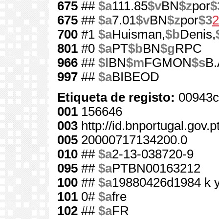
675
##
$a
111.85
$v
BN
$z
por
$
675
##
$a
7.01
$v
BN
$z
por
$3
2
700
#1
$a
Huisman,
$b
Denis,
801
#0
$a
PT
$b
BN
$g
RPC
966
##
$l
BN
$m
FGMON
$s
B.
997
##
$a
BIBEOD
Etiqueta de registo:
00943c
001
156646
003
http://id.bnportugal.gov.
005
20000717134200.0
010
##
$a
2-13-038720-9
095
##
$a
PTBN00163212
100
##
$a
19880426d1984 k 
101
0#
$a
fre
102
##
$a
FR