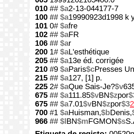
010
##
$a
2-13-044177-7
100
##
$a
19990923d1998 k 
101
0#
$a
fre
102
##
$a
FR
106
##
$a
r
200
1#
$a
L'esthétique
205
##
$a
13e éd. corrigée
210
#9
$a
Paris
$c
Presses Uni
215
##
$a
127, [1] p.
225
2#
$a
Que Sais-Je?
$v
63
675
##
$a
111.85
$v
BN
$z
por
$
675
##
$a
7.01
$v
BN
$z
por
$3
2
700
#1
$a
Huisman,
$b
Denis,
966
##
$l
BN
$m
FGMON
$s
S.
Etiqueta de registo:
00520n