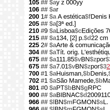
105
##
$a
y z 000yy
106
##
$a
r
200
1#
$a
A estética
$f
Denis
205
##
$a
[3ª ed.]
210
#9
$a
Lisboa
$c
Edições 7
215
##
$a
134, [2] p.
$d
22 cm
225
2#
$a
Arte & comunicaçã
304
##
$a
Tít. orig. L'esthétiq
675
##
$a
111.85
$v
BN
$z
por
$
675
##
$a
7.01
$v
BN
$z
por
$3
2
700
#1
$a
Huisman,
$b
Denis,
702
#1
$a
São Mamede,
$b
Ma
801
#0
$a
PT
$b
BN
$g
RPC
900
##
$a
BIBNAC
$d
200911
966
##
$l
BN
$m
FGMON
$s
L.
966
##
$l
BN
$m
FGMON
$s
L.