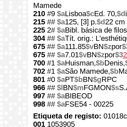
Mamede
210
#9
$a
Lisboa
$c
Ed. 70,
$d
215
##
$a
125, [3] p.
$d
22 cm
225
2#
$a
Bibl. básica de filos
304
##
$a
Tít. orig.: L'esthéti
675
##
$a
111.85
$v
BN
$z
por
$
675
##
$a
7.01
$v
BN
$z
por
$3
2
700
#1
$a
Huisman,
$b
Denis,
702
#1
$a
São Mamede,
$b
Ma
801
#0
$a
PT
$b
BN
$g
RPC
966
##
$l
BN
$m
FGMON
$s
S.
997
##
$a
BIBEOD
998
##
$a
FSE54 - 00225
Etiqueta de registo:
01018c
001
1053905