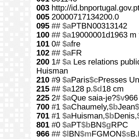
003
http://id.bnportugal.gov.
005
20000717134200.0
095
##
$a
PTBN00313142
100
##
$a
19000001d1963 m 
101
0#
$a
fre
102
##
$a
FR
200
1#
$a
Les relations publ
Huisman
210
#9
$a
Paris
$c
Presses Uni
215
##
$a
128 p.
$d
18 cm
225
2#
$a
Que saia-je?
$v
966
700
#1
$a
Chaumely,
$b
Jean
701
#1
$a
Huisman,
$b
Denis,
801
#0
$a
PT
$b
BN
$g
RPC
966
##
$l
BN
$m
FGMON
$s
B.