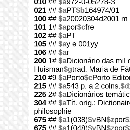
010
##
$a
972-0-05278-3
021
##
$a
PT
$b
164974/01
100
##
$a
20020304d2001 m 
101
1#
$a
por
$c
fre
102
##
$a
PT
105
##
$a
y e 001yy
106
##
$a
r
200
1#
$a
Dicionário das mil o
Huisman
$g
trad. Maria de Fá
210
#9
$a
Porto
$c
Porto Edito
215
##
$a
543 p. a 2 colns.
$d
225
2#
$a
Dicionários temáti
304
##
$a
Tít. orig.: Dictiona
philosophie
675
##
$a
1(038)
$v
BN
$z
por
$
675
##
$a
1(048)
$v
BN
$z
por
$