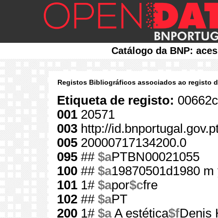
Catálogo da BNP: aces
Registos Bibliográficos associados ao registo 
Etiqueta de registo:
00662c
001
20571
003
http://id.bnportugal.gov.
005
20000717134200.0
095
##
$a
PTBN00021055
100
##
$a
19870501d1980 m 
101
1#
$a
por
$c
fre
102
##
$a
PT
200
1#
$a
A estética
$f
Denis