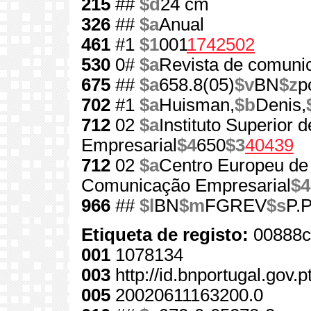
215
##
$d
24 cm
326
##
$a
Anual
461
#1
$1
001
1742502
530
0#
$a
Revista de comuni
675
##
$a
658.8(05)
$v
BN
$z
p
702
#1
$a
Huisman,
$b
Denis,
712
02
$a
Instituto Superior
Empresarial
$4
650
$3
40439
712
02
$a
Centro Europeu de
Comunicação Empresarial
$4
966
##
$l
BN
$m
FGREV
$s
P.P
Etiqueta de registo:
00888c
001
1078134
003
http://id.bnportugal.gov.
005
20020611163200.0