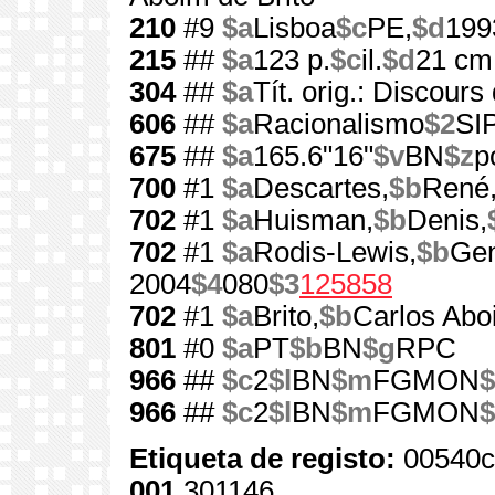
210
#9
$a
Lisboa
$c
PE,
$d
199
215
##
$a
123 p.
$c
il.
$d
21 cm
304
##
$a
Tít. orig.: Discour
606
##
$a
Racionalismo
$2
SI
675
##
$a
165.6"16"
$v
BN
$z
p
700
#1
$a
Descartes,
$b
René
702
#1
$a
Huisman,
$b
Denis,
702
#1
$a
Rodis-Lewis,
$b
Gen
2004
$4
080
$3
125858
702
#1
$a
Brito,
$b
Carlos Abo
801
#0
$a
PT
$b
BN
$g
RPC
966
##
$c
2
$l
BN
$m
FGMON
$
966
##
$c
2
$l
BN
$m
FGMON
$
Etiqueta de registo:
00540c
001
301146