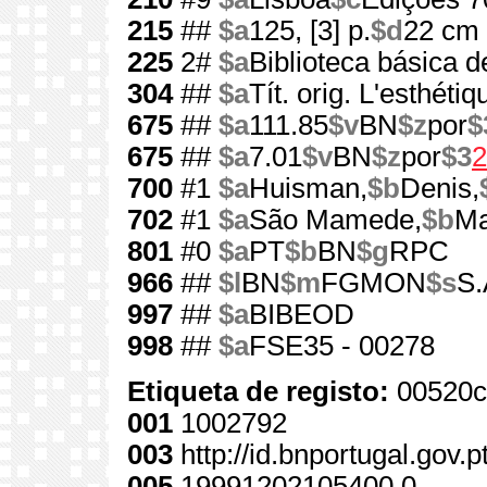
215
##
$a
125, [3] p.
$d
22 cm
225
2#
$a
Biblioteca básica d
304
##
$a
Tít. orig. L'esthétiq
675
##
$a
111.85
$v
BN
$z
por
$
675
##
$a
7.01
$v
BN
$z
por
$3
2
700
#1
$a
Huisman,
$b
Denis,
702
#1
$a
São Mamede,
$b
Ma
801
#0
$a
PT
$b
BN
$g
RPC
966
##
$l
BN
$m
FGMON
$s
S.
997
##
$a
BIBEOD
998
##
$a
FSE35 - 00278
Etiqueta de registo:
00520c
001
1002792
003
http://id.bnportugal.gov.
005
19991202105400.0