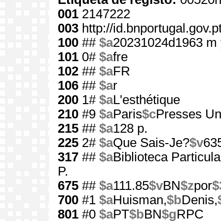
001
2147222
003
http://id.bnportugal.gov.
100
##
$a
20231024d1963 m 
101
0#
$a
fre
102
##
$a
FR
106
##
$a
r
200
1#
$a
L'esthétique
210
#9
$a
Paris
$c
Presses Uni
215
##
$a
128 p.
225
2#
$a
Que Sais-Je?
$v
63
317
##
$a
Biblioteca Particu
P.
675
##
$a
111.85
$v
BN
$z
por
$
700
#1
$a
Huisman,
$b
Denis,
801
#0
$a
PT
$b
BN
$g
RPC