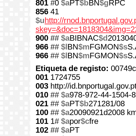
801
#0
$a
PT
$b
BN
$g
RPC
856
41
$u
http://rnod.bnportugal.go
skey=&doc=1818304&img=2
900
##
$a
BIBNAC
$d
201304
966
##
$l
BN
$m
FGMON
$s
S.
966
##
$l
BN
$m
FGMON
$s
S.
Etiqueta de registo:
00749c
001
1724755
003
http://id.bnportugal.gov.
010
##
$a
978-972-44-1504-8
021
##
$a
PT
$b
271281/08
100
##
$a
20090921d2008 km
101
1#
$a
por
$c
fre
102
##
$a
PT