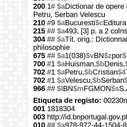
200
1#
$a
Dictionar de opere m
Petru, Serban Velescu
210
#9
$a
Bucuresti
$c
Editura
215
##
$a
493, [3] p. a 2 colns
304
##
$a
Tít. orig.: Dictionn
philosophie
675
##
$a
1(038)
$v
BN
$z
por
$
700
#1
$a
Huisman,
$b
Denis,
702
#1
$a
Petru,
$b
Cristian
$4
702
#1
$a
Velescu,
$b
Serban
966
##
$l
BN
$m
FGMON
$s
S.
Etiqueta de registo:
00230n
001
1818304
003
http://id.bnportugal.gov.
010
##
$a
978-972-44-1504-8