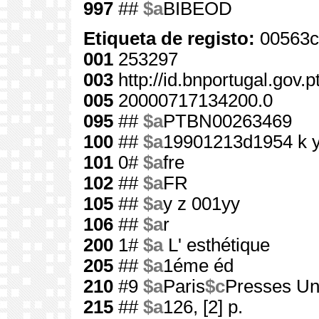
997
##
$a
BIBEOD
Etiqueta de registo:
00563c
001
253297
003
http://id.bnportugal.gov.
005
20000717134200.0
095
##
$a
PTBN00263469
100
##
$a
19901213d1954 k 
101
0#
$a
fre
102
##
$a
FR
105
##
$a
y z 001yy
106
##
$a
r
200
1#
$a
L' esthétique
205
##
$a
1éme éd
210
#9
$a
Paris
$c
Presses Uni
215
##
$a
126, [2] p.