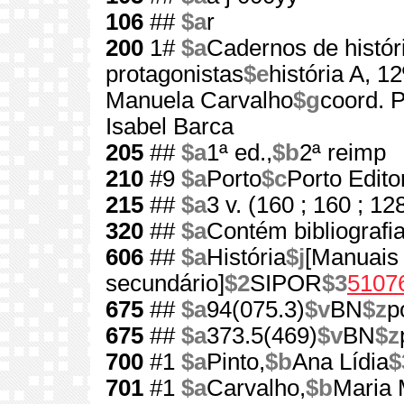
106
##
$a
r
200
1#
$a
Cadernos de histór
protagonistas
$e
história A, 1
Manuela Carvalho
$g
coord. 
Isabel Barca
205
##
$a
1ª ed.,
$b
2ª reimp
210
#9
$a
Porto
$c
Porto Edito
215
##
$a
3 v. (160 ; 160 ; 128
320
##
$a
Contém bibliografi
606
##
$a
História
$j
[Manuais
secundário]
$2
SIPOR
$3
5107
675
##
$a
94(075.3)
$v
BN
$z
p
675
##
$a
373.5(469)
$v
BN
$z
700
#1
$a
Pinto,
$b
Ana Lídia
$
701
#1
$a
Carvalho,
$b
Maria 