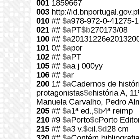
001
1859667
003
http://id.bnportugal.gov.
010
##
$a
978-972-0-41275-1
021
##
$a
PT
$b
270173/08
100
##
$a
20131226e2013200
101
0#
$a
por
102
##
$a
PT
105
##
$a
a j 000yy
106
##
$a
r
200
1#
$a
Cadernos de histór
protagonistas
$e
história A, 1
Manuela Carvalho, Pedro Al
205
##
$a
1ª ed.,
$b
4ª reimp
210
#9
$a
Porto
$c
Porto Edito
215
##
$a
3 v.
$c
il.
$d
28 cm
320
##
$a
Contém bibliografi