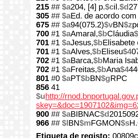
215
##
$a
204, [4] p.
$c
il.
$d
27
305
##
$a
Ed. de acordo com 
675
##
$a
94(075.2)
$v
BN
$z
p
700
#1
$a
Amaral,
$b
Cláudia
701
#1
$a
Jesus,
$b
Elisabete
701
#1
$a
Alves,
$b
Eliseu
$4
0
702
#1
$a
Barca,
$b
Maria Isab
702
#1
$a
Freitas,
$b
Ana
$4
44
801
#0
$a
PT
$b
BN
$g
RPC
856
41
$u
http://rnod.bnportugal.go
skey=&doc=1907102&img=6
900
##
$a
BIBNAC
$d
201509
966
##
$l
BN
$m
FGMON
$s
H.
Etiqueta de registo:
00809c