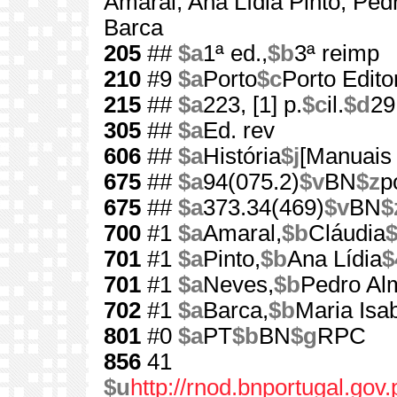
Amaral, Ana Lídia Pinto, Pe
Barca
205
##
$a
1ª ed.,
$b
3ª reimp
210
#9
$a
Porto
$c
Porto Edito
215
##
$a
223, [1] p.
$c
il.
$d
29
305
##
$a
Ed. rev
606
##
$a
História
$j
[Manuais 
675
##
$a
94(075.2)
$v
BN
$z
p
675
##
$a
373.34(469)
$v
BN
$
700
#1
$a
Amaral,
$b
Cláudia
701
#1
$a
Pinto,
$b
Ana Lídia
$
701
#1
$a
Neves,
$b
Pedro Al
702
#1
$a
Barca,
$b
Maria Isab
801
#0
$a
PT
$b
BN
$g
RPC
856
41
$u
http://rnod.bnportugal.go