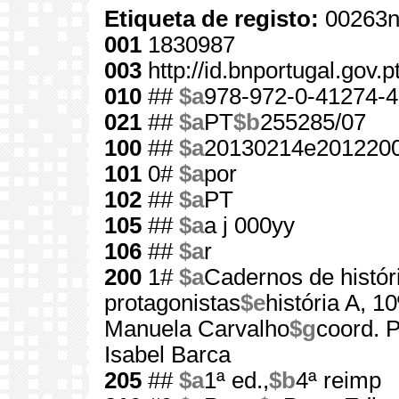
Etiqueta de registo:
00263n
001
1830987
003
http://id.bnportugal.gov.
010
##
$a
978-972-0-41274-4
021
##
$a
PT
$b
255285/07
100
##
$a
20130214e2012200
101
0#
$a
por
102
##
$a
PT
105
##
$a
a j 000yy
106
##
$a
r
200
1#
$a
Cadernos de histór
protagonistas
$e
história A, 1
Manuela Carvalho
$g
coord. 
Isabel Barca
205
##
$a
1ª ed.,
$b
4ª reimp