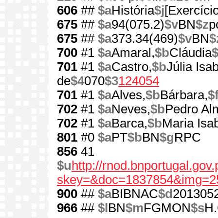
606
##
$a
História
$j
[Exercíci
675
##
$a
94(075.2)
$v
BN
$z
p
675
##
$a
373.34(469)
$v
BN
$
700
#1
$a
Amaral,
$b
Cláudia
701
#1
$a
Castro,
$b
Júlia Is
de
$4
070
$3
124054
701
#1
$a
Alves,
$b
Bárbara,
$
702
#1
$a
Neves,
$b
Pedro Al
702
#1
$a
Barca,
$b
Maria Isab
801
#0
$a
PT
$b
BN
$g
RPC
856
41
$u
http://rnod.bnportugal.go
skey=&doc=1837854&img=2
900
##
$a
BIBNAC
$d
201305
966
##
$l
BN
$m
FGMON
$s
H.