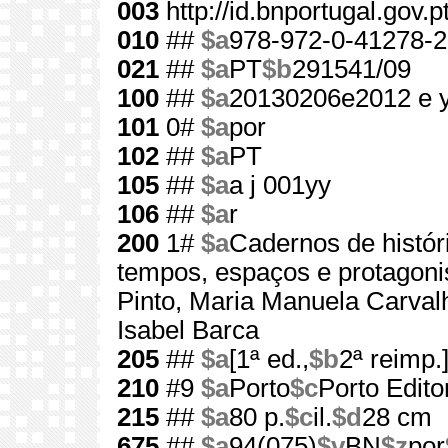
003
http://id.bnportugal.gov.
010
##
$a
978-972-0-41278-2
021
##
$a
PT
$b
291541/09
100
##
$a
20130206e2012 e 
101
0#
$a
por
102
##
$a
PT
105
##
$a
a j 001yy
106
##
$a
r
200
1#
$a
Cadernos de histór
tempos, espaços e protagoni
Pinto, Maria Manuela Carval
Isabel Barca
205
##
$a
[1ª ed.,
$b
2ª reimp.
210
#9
$a
Porto
$c
Porto Edito
215
##
$a
80 p.
$c
il.
$d
28 cm
675
##
$a
94(075)
$v
BN
$z
por