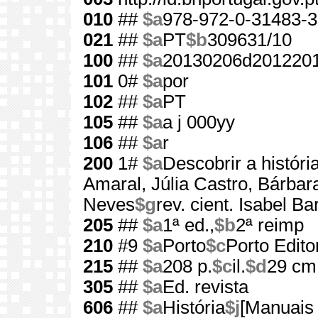
010
##
$a
978-972-0-31483-3
021
##
$a
PT
$b
309631/10
100
##
$a
20130206d2012201
101
0#
$a
por
102
##
$a
PT
105
##
$a
a j 000yy
106
##
$a
r
200
1#
$a
Descobrir a históri
Amaral, Júlia Castro, Bárbar
Neves
$g
rev. cient. Isabel Ba
205
##
$a
1ª ed.,
$b
2ª reimp
210
#9
$a
Porto
$c
Porto Edito
215
##
$a
208 p.
$c
il.
$d
29 cm
305
##
$a
Ed. revista
606
##
$a
História
$j
[Manuais 