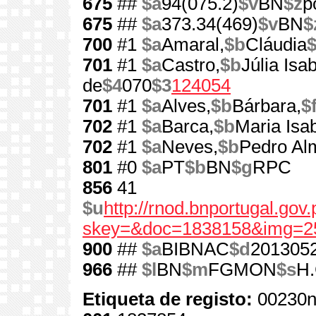
675
##
$a
94(075.2)
$v
BN
$z
p
675
##
$a
373.34(469)
$v
BN
$
700
#1
$a
Amaral,
$b
Cláudia
701
#1
$a
Castro,
$b
Júlia Is
de
$4
070
$3
124054
701
#1
$a
Alves,
$b
Bárbara,
$
702
#1
$a
Barca,
$b
Maria Isab
702
#1
$a
Neves,
$b
Pedro Al
801
#0
$a
PT
$b
BN
$g
RPC
856
41
$u
http://rnod.bnportugal.go
skey=&doc=1838158&img=2
900
##
$a
BIBNAC
$d
201305
966
##
$l
BN
$m
FGMON
$s
H.
Etiqueta de registo:
00230n