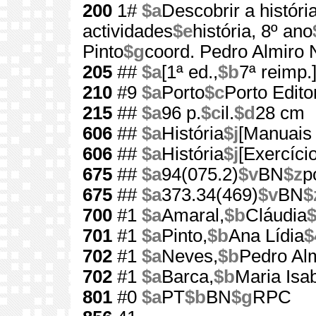
200
1#
$a
Descobrir a históri
actividades
$e
história, 8º ano
Pinto
$g
coord. Pedro Almiro
205
##
$a
[1ª ed.,
$b
7ª reimp.
210
#9
$a
Porto
$c
Porto Edito
215
##
$a
96 p.
$c
il.
$d
28 cm
606
##
$a
História
$j
[Manuais 
606
##
$a
História
$j
[Exercíci
675
##
$a
94(075.2)
$v
BN
$z
p
675
##
$a
373.34(469)
$v
BN
$
700
#1
$a
Amaral,
$b
Cláudia
701
#1
$a
Pinto,
$b
Ana Lídia
$
702
#1
$a
Neves,
$b
Pedro Al
702
#1
$a
Barca,
$b
Maria Isab
801
#0
$a
PT
$b
BN
$g
RPC