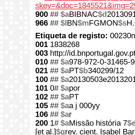
skey=&doc=1845521&img=2
900
##
$a
BIBNAC
$d
201309
966
##
$l
BN
$m
FGMON
$s
H.
Etiqueta de registo:
00230n
001
1838268
003
http://id.bnportugal.gov.
010
##
$a
978-972-0-31465-9
021
##
$a
PT
$b
340299/12
100
##
$a
20130503e2013201
101
0#
$a
por
102
##
$a
PT
105
##
$a
a j 000yy
106
##
$a
r
200
1#
$a
Missão história 7
$
[et al.]
$g
rev. cient. Isabel Ba