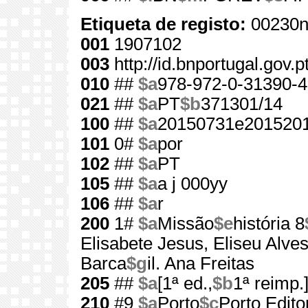
Etiqueta de registo:
00230n
001
1907102
003
http://id.bnportugal.gov.
010
##
$a
978-972-0-31390-4
021
##
$a
PT
$b
371301/14
100
##
$a
20150731e2015201
101
0#
$a
por
102
##
$a
PT
105
##
$a
a j 000yy
106
##
$a
r
200
1#
$a
Missão
$e
história 8
Elisabete Jesus, Eliseu Alve
Barca
$g
il. Ana Freitas
205
##
$a
[1ª ed.,
$b
1ª reimp.
210
#9
$a
Porto
$c
Porto Edito