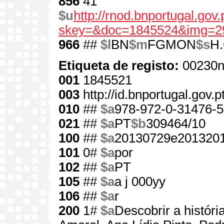
856
41
$u
http://rnod.bnportugal.go
skey=&doc=1845524&img=2
966
##
$l
BN
$m
FGMON
$s
H.
Etiqueta de registo:
00230n
001
1845521
003
http://id.bnportugal.gov.
010
##
$a
978-972-0-31476-5
021
##
$a
PT
$b
309464/10
100
##
$a
20130729e2013201
101
0#
$a
por
102
##
$a
PT
105
##
$a
a j 000yy
106
##
$a
r
200
1#
$a
Descobrir a históri