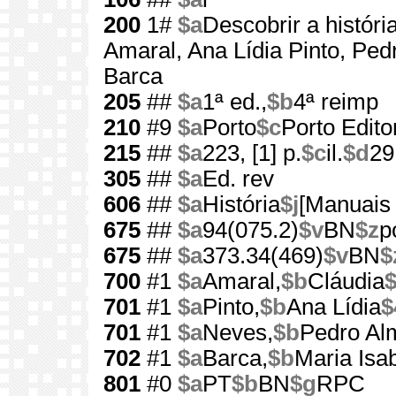
200
1#
$a
Descobrir a históri
Amaral, Ana Lídia Pinto, Pe
Barca
205
##
$a
1ª ed.,
$b
4ª reimp
210
#9
$a
Porto
$c
Porto Edito
215
##
$a
223, [1] p.
$c
il.
$d
29
305
##
$a
Ed. rev
606
##
$a
História
$j
[Manuais 
675
##
$a
94(075.2)
$v
BN
$z
p
675
##
$a
373.34(469)
$v
BN
$
700
#1
$a
Amaral,
$b
Cláudia
701
#1
$a
Pinto,
$b
Ana Lídia
$
701
#1
$a
Neves,
$b
Pedro Al
702
#1
$a
Barca,
$b
Maria Isab
801
#0
$a
PT
$b
BN
$g
RPC