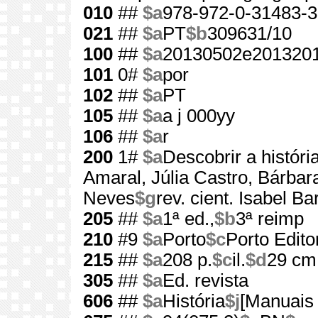
010
##
$a
978-972-0-31483-3
021
##
$a
PT
$b
309631/10
100
##
$a
20130502e2013201
101
0#
$a
por
102
##
$a
PT
105
##
$a
a j 000yy
106
##
$a
r
200
1#
$a
Descobrir a históri
Amaral, Júlia Castro, Bárbar
Neves
$g
rev. cient. Isabel Ba
205
##
$a
1ª ed.,
$b
3ª reimp
210
#9
$a
Porto
$c
Porto Edito
215
##
$a
208 p.
$c
il.
$d
29 cm
305
##
$a
Ed. revista
606
##
$a
História
$j
[Manuais 