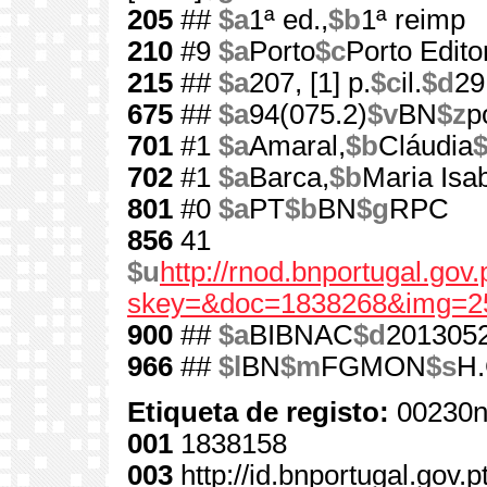
205
##
$a
1ª ed.,
$b
1ª reimp
210
#9
$a
Porto
$c
Porto Edito
215
##
$a
207, [1] p.
$c
il.
$d
29
675
##
$a
94(075.2)
$v
BN
$z
p
701
#1
$a
Amaral,
$b
Cláudia
702
#1
$a
Barca,
$b
Maria Isab
801
#0
$a
PT
$b
BN
$g
RPC
856
41
$u
http://rnod.bnportugal.go
skey=&doc=1838268&img=2
900
##
$a
BIBNAC
$d
201305
966
##
$l
BN
$m
FGMON
$s
H.
Etiqueta de registo:
00230n
001
1838158
003
http://id.bnportugal.gov.