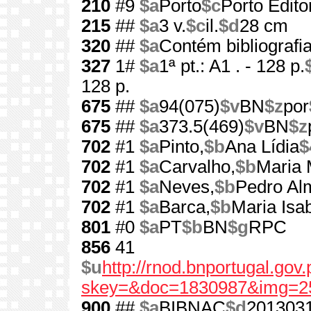
210
#9
$a
Porto
$c
Porto Edito
215
##
$a
3 v.
$c
il.
$d
28 cm
320
##
$a
Contém bibliografi
327
1#
$a
1ª pt.: A1 . - 128 p.
128 p.
675
##
$a
94(075)
$v
BN
$z
por
675
##
$a
373.5(469)
$v
BN
$z
702
#1
$a
Pinto,
$b
Ana Lídia
$
702
#1
$a
Carvalho,
$b
Maria 
702
#1
$a
Neves,
$b
Pedro Al
702
#1
$a
Barca,
$b
Maria Isab
801
#0
$a
PT
$b
BN
$g
RPC
856
41
$u
http://rnod.bnportugal.go
skey=&doc=1830987&img=2
900
##
$a
BIBNAC
$d
201303