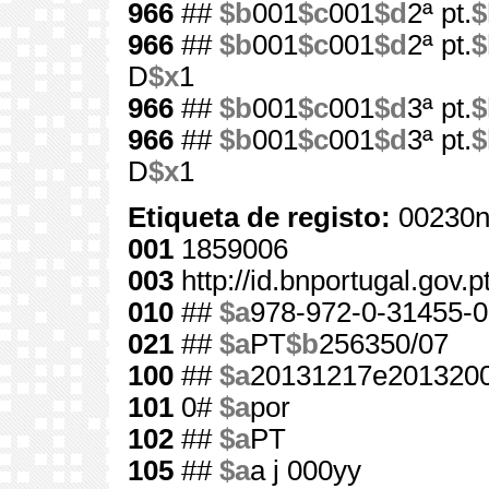
966
##
$b
001
$c
001
$d
2ª pt.
$
966
##
$b
001
$c
001
$d
2ª pt.
$
D
$x
1
966
##
$b
001
$c
001
$d
3ª pt.
$
966
##
$b
001
$c
001
$d
3ª pt.
$
D
$x
1
Etiqueta de registo:
00230n
001
1859006
003
http://id.bnportugal.gov.
010
##
$a
978-972-0-31455-0
021
##
$a
PT
$b
256350/07
100
##
$a
20131217e2013200
101
0#
$a
por
102
##
$a
PT
105
##
$a
a j 000yy