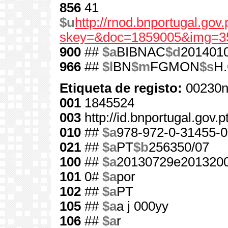
856
41
$u
http://rnod.bnportugal.go
skey=&doc=1859005&img=3
900
##
$a
BIBNAC
$d
201401
966
##
$l
BN
$m
FGMON
$s
H.
Etiqueta de registo:
00230n
001
1845524
003
http://id.bnportugal.gov.
010
##
$a
978-972-0-31455-0
021
##
$a
PT
$b
256350/07
100
##
$a
20130729e2013200
101
0#
$a
por
102
##
$a
PT
105
##
$a
a j 000yy
106
##
$a
r