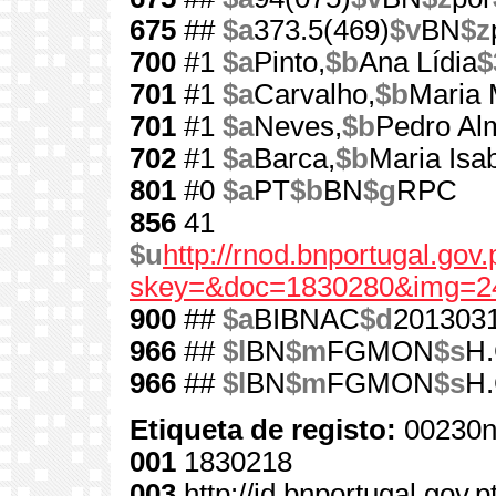
675
##
$a
373.5(469)
$v
BN
$z
700
#1
$a
Pinto,
$b
Ana Lídia
$
701
#1
$a
Carvalho,
$b
Maria 
701
#1
$a
Neves,
$b
Pedro Al
702
#1
$a
Barca,
$b
Maria Isab
801
#0
$a
PT
$b
BN
$g
RPC
856
41
$u
http://rnod.bnportugal.go
skey=&doc=1830280&img=2
900
##
$a
BIBNAC
$d
201303
966
##
$l
BN
$m
FGMON
$s
H.
966
##
$l
BN
$m
FGMON
$s
H.
Etiqueta de registo:
00230n
001
1830218
003
http://id.bnportugal.gov.