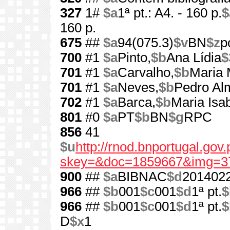
327
1#
$a
1ª pt.: A4. - 160 p.
$
160 p.
675
##
$a
94(075.3)
$v
BN
$z
p
700
#1
$a
Pinto,
$b
Ana Lídia
$
701
#1
$a
Carvalho,
$b
Maria 
701
#1
$a
Neves,
$b
Pedro Al
702
#1
$a
Barca,
$b
Maria Isab
801
#0
$a
PT
$b
BN
$g
RPC
856
41
$u
http://rnod.bnportugal.go
skey=&doc=1859667&img=3
900
##
$a
BIBNAC
$d
201402
966
##
$b
001
$c
001
$d
1ª pt.
$
966
##
$b
001
$c
001
$d
1ª pt.
$
D
$x
1