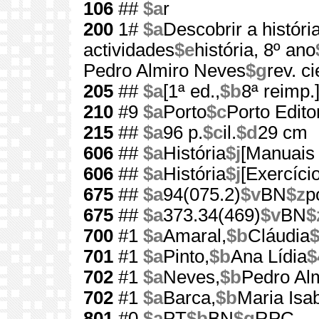
106
##
$a
r
200
1#
$a
Descobrir a históri
actividades
$e
história, 8º ano
Pedro Almiro Neves
$g
rev. c
205
##
$a
[1ª ed.,
$b
8ª reimp.
210
#9
$a
Porto
$c
Porto Edito
215
##
$a
96 p.
$c
il.
$d
29 cm
606
##
$a
História
$j
[Manuais 
606
##
$a
História
$j
[Exercíci
675
##
$a
94(075.2)
$v
BN
$z
p
675
##
$a
373.34(469)
$v
BN
$
700
#1
$a
Amaral,
$b
Cláudia
701
#1
$a
Pinto,
$b
Ana Lídia
$
702
#1
$a
Neves,
$b
Pedro Al
702
#1
$a
Barca,
$b
Maria Isab
801
#0
$a
PT
$b
BN
$g
RPC