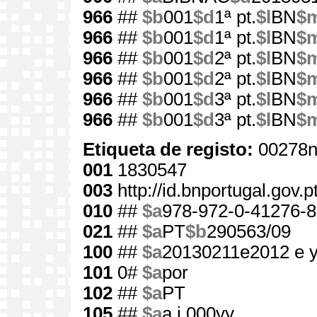
966
##
$b
001
$d
1ª pt.
$l
BN
$
966
##
$b
001
$d
1ª pt.
$l
BN
$
966
##
$b
001
$d
2ª pt.
$l
BN
$
966
##
$b
001
$d
2ª pt.
$l
BN
$
966
##
$b
001
$d
3ª pt.
$l
BN
$
966
##
$b
001
$d
3ª pt.
$l
BN
$
Etiqueta de registo:
00278n
001
1830547
003
http://id.bnportugal.gov.
010
##
$a
978-972-0-41276-8
021
##
$a
PT
$b
290563/09
100
##
$a
20130211e2012 e 
101
0#
$a
por
102
##
$a
PT
105
##
$a
a j 000yy