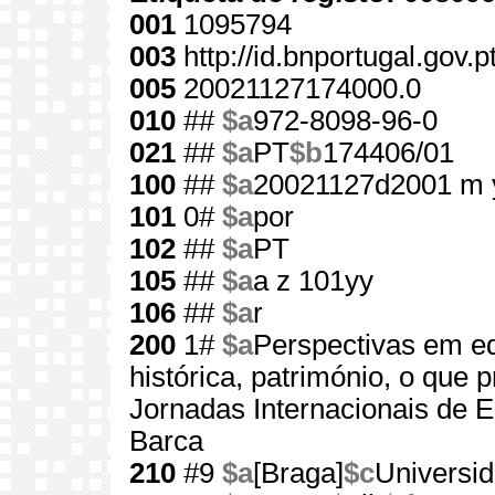
001
1095794
003
http://id.bnportugal.gov.
005
20021127174000.0
010
##
$a
972-8098-96-0
021
##
$a
PT
$b
174406/01
100
##
$a
20021127d2001 m 
101
0#
$a
por
102
##
$a
PT
105
##
$a
a z 101yy
106
##
$a
r
200
1#
$a
Perspectivas em ed
histórica, património, o que 
Jornadas Internacionais de 
Barca
210
#9
$a
[Braga]
$c
Universi