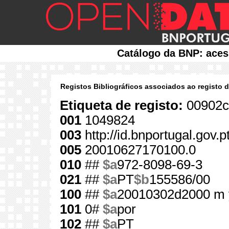
Catálogo da BNP: aces
Registos Bibliográficos associados ao registo 
Etiqueta de registo:
00902c
001
1049824
003
http://id.bnportugal.gov.
005
20010627170100.0
010
##
$a
972-8098-69-3
021
##
$a
PT
$b
155586/00
100
##
$a
20010302d2000 m 
101
0#
$a
por
102
##
$a
PT