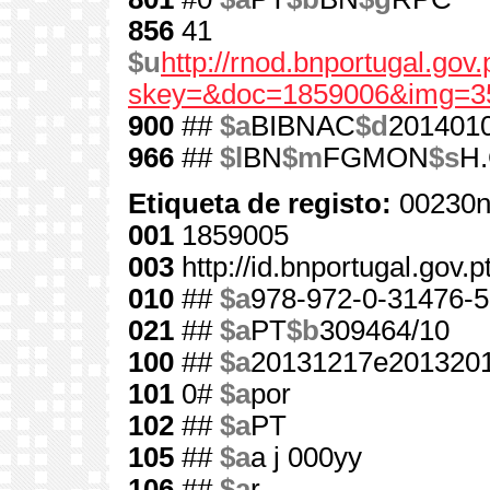
856
41
$u
http://rnod.bnportugal.go
skey=&doc=1859006&img=3
900
##
$a
BIBNAC
$d
201401
966
##
$l
BN
$m
FGMON
$s
H.
Etiqueta de registo:
00230n
001
1859005
003
http://id.bnportugal.gov.
010
##
$a
978-972-0-31476-5
021
##
$a
PT
$b
309464/10
100
##
$a
20131217e2013201
101
0#
$a
por
102
##
$a
PT
105
##
$a
a j 000yy
106
##
$a
r