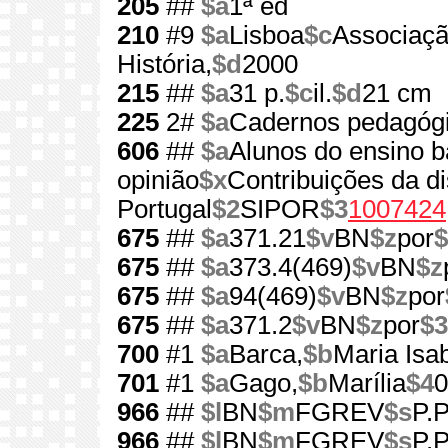
205
##
$a
1ª ed
210
#9
$a
Lisboa
$c
Associaçã
História,
$d
2000
215
##
$a
31 p.
$c
il.
$d
21 cm
225
2#
$a
Cadernos pedagógi
606
##
$a
Alunos do ensino b
opinião
$x
Contribuições da di
Portugal
$2
SIPOR
$3
1007424
675
##
$a
371.21
$v
BN
$z
por
$
675
##
$a
373.4(469)
$v
BN
$z
675
##
$a
94(469)
$v
BN
$z
por
675
##
$a
371.2
$v
BN
$z
por
$3
700
#1
$a
Barca,
$b
Maria Isab
701
#1
$a
Gago,
$b
Marília
$4
0
966
##
$l
BN
$m
FGREV
$s
P.P
966
##
$l
BN
$m
FGREV
$s
P.P