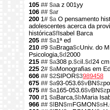
105
##
$a
a z 001yy
106
##
$a
r
200
1#
$a
O pensamento hist
adolescentes acerca da prov
histórica
$f
Isabel Barca
205
##
$a
1ª ed
210
#9
$a
Braga
$c
Univ. do M
Psicologia,
$d
2000
215
##
$a
308 p.
$c
il.
$d
24 cm
225
2#
$a
Monografias em Ed
606
##
$2
SIPOR
$3
989458
675
##
$a
93-053.6
$v
BN
$z
po
675
##
$a
165-053.6
$v
BN
$z
p
700
#1
$a
Barca,
$b
Maria Isab
966
##
$l
BN
$m
FGMON
$s
H.