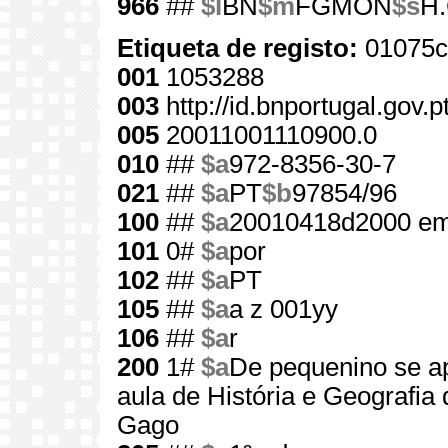
966
##
$l
BN
$m
FGMON
$s
H.
Etiqueta de registo:
01075c
001
1053288
003
http://id.bnportugal.gov.
005
20011001110900.0
010
##
$a
972-8356-30-7
021
##
$a
PT
$b
97854/96
100
##
$a
20010418d2000 em
101
0#
$a
por
102
##
$a
PT
105
##
$a
a z 001yy
106
##
$a
r
200
1#
$a
De pequenino se a
aula de História e Geografia 
Gago