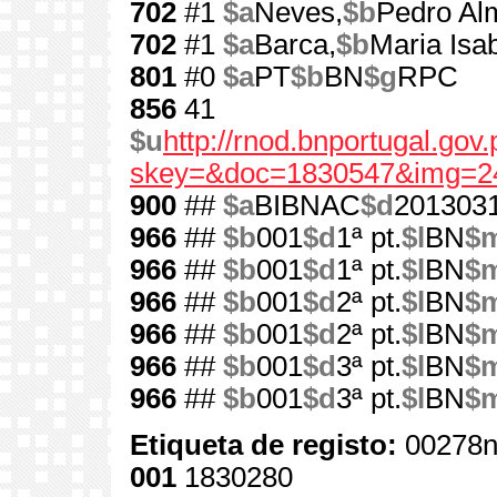
702
#1
$a
Neves,
$b
Pedro Al
702
#1
$a
Barca,
$b
Maria Isab
801
#0
$a
PT
$b
BN
$g
RPC
856
41
$u
http://rnod.bnportugal.go
skey=&doc=1830547&img=2
900
##
$a
BIBNAC
$d
201303
966
##
$b
001
$d
1ª pt.
$l
BN
$
966
##
$b
001
$d
1ª pt.
$l
BN
$
966
##
$b
001
$d
2ª pt.
$l
BN
$
966
##
$b
001
$d
2ª pt.
$l
BN
$
966
##
$b
001
$d
3ª pt.
$l
BN
$
966
##
$b
001
$d
3ª pt.
$l
BN
$
Etiqueta de registo:
00278n
001
1830280