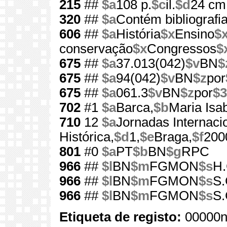
215
##
$a
108 p.
$c
il.
$d
24 cm
320
##
$a
Contém bibliografi
606
##
$a
História
$x
Ensino
$
conservação
$x
Congressos
$
675
##
$a
37.013(042)
$v
BN
$
675
##
$a
94(042)
$v
BN
$z
por
675
##
$a
061.3
$v
BN
$z
por
$3
702
#1
$a
Barca,
$b
Maria Isab
710
12
$a
Jornadas Internac
Histórica,
$d
1,
$e
Braga,
$f
200
801
#0
$a
PT
$b
BN
$g
RPC
966
##
$l
BN
$m
FGMON
$s
H.
966
##
$l
BN
$m
FGMON
$s
S.
966
##
$l
BN
$m
FGMON
$s
S.
Etiqueta de registo:
00000n