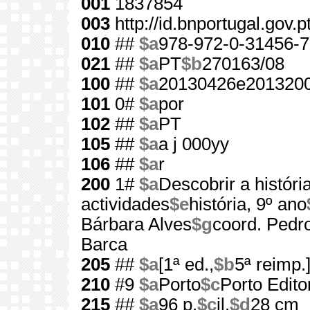
001
1837854
003
http://id.bnportugal.gov.
010
##
$a
978-972-0-31456-7
021
##
$a
PT
$b
270163/08
100
##
$a
20130426e2013200
101
0#
$a
por
102
##
$a
PT
105
##
$a
a j 000yy
106
##
$a
r
200
1#
$a
Descobrir a históri
actividades
$e
história, 9º ano
Bárbara Alves
$g
coord. Pedr
Barca
205
##
$a
[1ª ed.,
$b
5ª reimp.
210
#9
$a
Porto
$c
Porto Edito
215
##
$a
96 p.
$c
il.
$d
28 cm