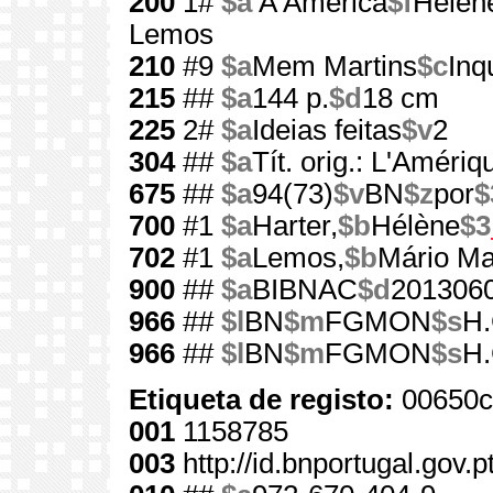
200
1#
$a
A América
$f
Hélèn
Lemos
210
#9
$a
Mem Martins
$c
Inq
215
##
$a
144 p.
$d
18 cm
225
2#
$a
Ideias feitas
$v
2
304
##
$a
Tít. orig.: L'Amériq
675
##
$a
94(73)
$v
BN
$z
por
$
700
#1
$a
Harter,
$b
Hélène
$3
702
#1
$a
Lemos,
$b
Mário Ma
900
##
$a
BIBNAC
$d
201306
966
##
$l
BN
$m
FGMON
$s
H.
966
##
$l
BN
$m
FGMON
$s
H.
Etiqueta de registo:
00650c
001
1158785
003
http://id.bnportugal.gov.