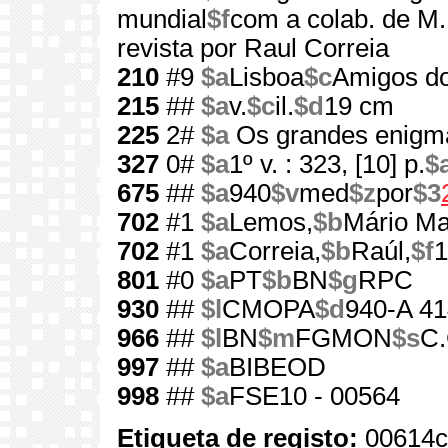
mundial
$f
com a colab. de M. 
revista por Raul Correia
210
#9
$a
Lisboa
$c
Amigos do
215
##
$a
v.
$c
il.
$d
19 cm
225
2#
$a
Os grandes enigma
327
0#
$a
1º v. : 323, [10] p.
$
675
##
$a
940
$v
med
$z
por
$3
702
#1
$a
Lemos,
$b
Mário Ma
702
#1
$a
Correia,
$b
Raúl,
$f
1
801
#0
$a
PT
$b
BN
$g
RPC
930
##
$l
CMOPA
$d
940-A 41
966
##
$l
BN
$m
FGMON
$s
C.
997
##
$a
BIBEOD
998
##
$a
FSE10 - 00564
Etiqueta de registo:
00614c