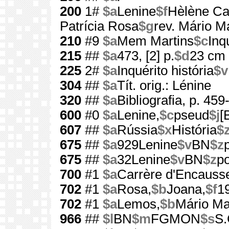
200
1#
$a
Lenine
$f
Hèlène Ca
Patrícia Rosa
$g
rev. Mário 
210
#9
$a
Mem Martins
$c
Inq
215
##
$a
473, [2] p.
$d
23 cm
225
2#
$a
Inquérito história
$v
304
##
$a
Tít. orig.: Lénine
320
##
$a
Bibliografia, p. 459
600
#0
$a
Lenine,
$c
pseud
$j
[
607
##
$a
Rússia
$x
História
$
675
##
$a
929Lenine
$v
BN
$z
675
##
$a
32Lenine
$v
BN
$z
p
700
#1
$a
Carrère d'Encauss
702
#1
$a
Rosa,
$b
Joana,
$f
1
702
#1
$a
Lemos,
$b
Mário Ma
966
##
$l
BN
$m
FGMON
$s
S.