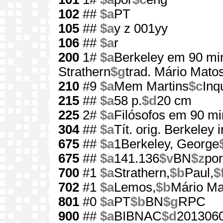
102
##
$a
PT
105
##
$a
y z 001yy
106
##
$a
r
200
1#
$a
Berkeley em 90 mi
Strathern
$g
trad. Mário Mato
210
#9
$a
Mem Martins
$c
Inq
215
##
$a
58 p.
$d
20 cm
225
2#
$a
Filósofos em 90 mi
304
##
$a
Tít. orig. Berkeley 
675
##
$a
1Berkeley, George
675
##
$a
141.136
$v
BN
$z
por
700
#1
$a
Strathern,
$b
Paul,
$
702
#1
$a
Lemos,
$b
Mário Ma
801
#0
$a
PT
$b
BN
$g
RPC
900
##
$a
BIBNAC
$d
201306