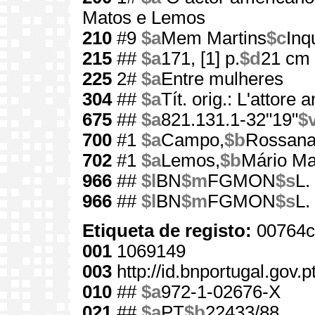
Matos e Lemos
210
#9
$a
Mem Martins
$c
Inq
215
##
$a
171, [1] p.
$d
21 cm
225
2#
$a
Entre mulheres
304
##
$a
Tít. orig.: L'attore
675
##
$a
821.131.1-32"19"
$
700
#1
$a
Campo,
$b
Rossan
702
#1
$a
Lemos,
$b
Mário Ma
966
##
$l
BN
$m
FGMON
$s
L.
966
##
$l
BN
$m
FGMON
$s
L.
Etiqueta de registo:
00764c
001
1069149
003
http://id.bnportugal.gov.
010
##
$a
972-1-02676-X
021
##
$a
PT
$b
22433/88