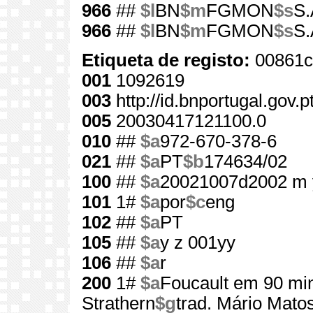
966
##
$l
BN
$m
FGMON
$s
S.
966
##
$l
BN
$m
FGMON
$s
S.
Etiqueta de registo:
00861c
001
1092619
003
http://id.bnportugal.gov.
005
20030417121100.0
010
##
$a
972-670-378-6
021
##
$a
PT
$b
174634/02
100
##
$a
20021007d2002 m 
101
1#
$a
por
$c
eng
102
##
$a
PT
105
##
$a
y z 001yy
106
##
$a
r
200
1#
$a
Foucault em 90 mi
Strathern
$g
trad. Mário Mato