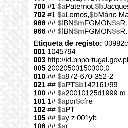
700
#1
$a
Paternot,
$b
Jacque
702
#1
$a
Lemos,
$b
Mário Ma
966
##
$l
BN
$m
FGMON
$s
R.
966
##
$l
BN
$m
FGMON
$s
R.
Etiqueta de registo:
00982c
001
1045794
003
http://id.bnportugal.gov.
005
20020503150300.0
010
##
$a
972-670-352-2
021
##
$a
PT
$b
142161/99
100
##
$a
20010125d1999 m 
101
1#
$a
por
$c
fre
102
##
$a
PT
105
##
$a
y z 001yb
106
##
$a
r