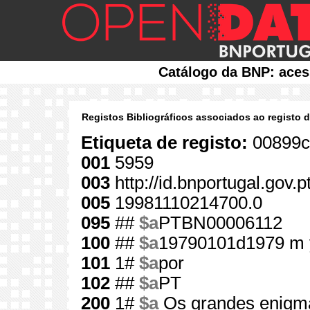
Catálogo da BNP: aces
Registos Bibliográficos associados ao registo 
Etiqueta de registo:
00899c
001
5959
003
http://id.bnportugal.gov.
005
19981110214700.0
095
##
$a
PTBN00006112
100
##
$a
19790101d1979 m 
101
1#
$a
por
102
##
$a
PT
200
1#
$a
Os grandes enigma