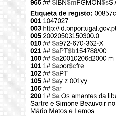
966
##
$l
BN
$m
FGMON
$s
S.
Etiqueta de registo:
00857c
001
1047027
003
http://id.bnportugal.gov.
005
20020503150300.0
010
##
$a
972-670-362-X
021
##
$a
PT
$b
154788/00
100
##
$a
20010206d2000 m 
101
1#
$a
por
$c
fre
102
##
$a
PT
105
##
$a
y z 001yy
106
##
$a
r
200
1#
$a
Os amantes da lib
Sartre e Simone Beauvoir no
Mário Matos e Lemos