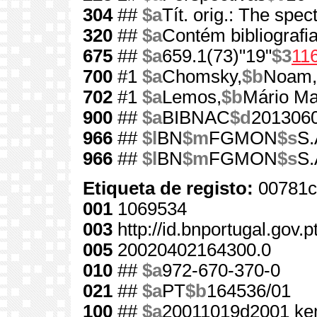
304
##
$a
Tít. orig.: The sp
320
##
$a
Contém bibliografi
675
##
$a
659.1(73)"19"
$3
11
700
#1
$a
Chomsky,
$b
Noam,
702
#1
$a
Lemos,
$b
Mário Ma
900
##
$a
BIBNAC
$d
201306
966
##
$l
BN
$m
FGMON
$s
S.
966
##
$l
BN
$m
FGMON
$s
S.
Etiqueta de registo:
00781c
001
1069534
003
http://id.bnportugal.gov.
005
20020402164300.0
010
##
$a
972-670-370-0
021
##
$a
PT
$b
164536/01
100
##
$a
20011019d2001 ke