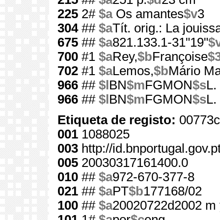
225
2#
$a
Os amantes
$v
3
304
##
$a
Tít. orig.: La jouiss
675
##
$a
821.133.1-31"19"
$
700
#1
$a
Rey,
$b
Françoise
$
702
#1
$a
Lemos,
$b
Mário Ma
966
##
$l
BN
$m
FGMON
$s
L.
966
##
$l
BN
$m
FGMON
$s
L.
Etiqueta de registo:
00773c
001
1088025
003
http://id.bnportugal.gov.
005
20030317161400.0
010
##
$a
972-670-377-8
021
##
$a
PT
$b
177168/02
100
##
$a
20020722d2002 m 
101
1#
$a
por
$c
eng