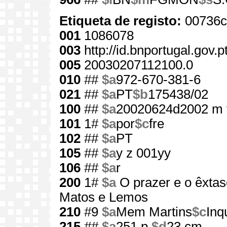
Etiqueta de registo:
00736c
001
1086078
003
http://id.bnportugal.gov.
005
20030207112100.0
010
##
$a
972-670-381-6
021
##
$a
PT
$b
175438/02
100
##
$a
20020624d2002 m 
101
1#
$a
por
$c
fre
102
##
$a
PT
105
##
$a
y z 001yy
106
##
$a
r
200
1#
$a
O prazer e o êxtas
Matos e Lemos
210
#9
$a
Mem Martins
$c
Inq
215
##
$a
251 p.
$d
23 cm