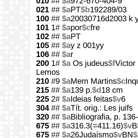
010
##
$a
972-670-404-9
021
##
$a
PT
$b
192289/03
100
##
$a
20030716d2003 k 
101
1#
$a
por
$c
fre
102
##
$a
PT
105
##
$a
y z 001yy
106
##
$a
r
200
1#
$a
Os judeus
$f
Victor
Lemos
210
#9
$a
Mem Martins
$c
Inq
215
##
$a
139 p.
$d
18 cm
225
2#
$a
Ideias feitas
$v
6
304
##
$a
Tít. orig.: Les juifs
320
##
$a
Bibliografia, p. 136
675
##
$a
316.3(=411.16)
$v
B
675
##
$a
26Judaísmo
$v
BN
$