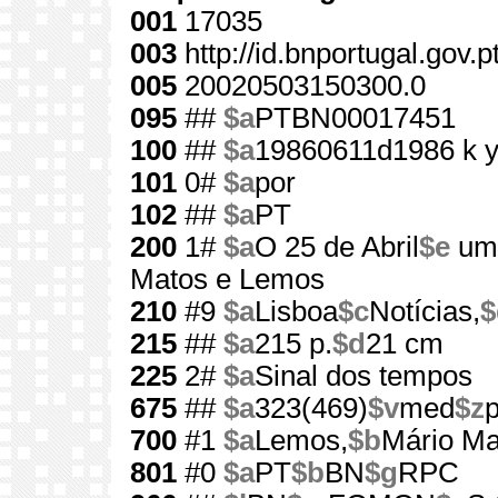
001
17035
003
http://id.bnportugal.gov.
005
20020503150300.0
095
##
$a
PTBN00017451
100
##
$a
19860611d1986 k 
101
0#
$a
por
102
##
$a
PT
200
1#
$a
O 25 de Abril
$e
uma
Matos e Lemos
210
#9
$a
Lisboa
$c
Notícias,
$
215
##
$a
215 p.
$d
21 cm
225
2#
$a
Sinal dos tempos
675
##
$a
323(469)
$v
med
$z
700
#1
$a
Lemos,
$b
Mário Ma
801
#0
$a
PT
$b
BN
$g
RPC