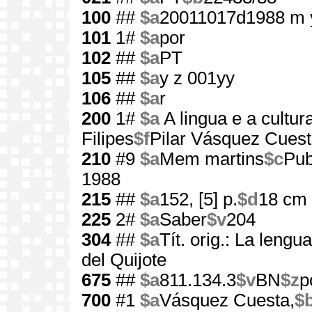
100
##
$a
20011017d1988 m 
101
1#
$a
por
102
##
$a
PT
105
##
$a
y z 001yy
106
##
$a
r
200
1#
$a
A lingua e a cultu
Filipes
$f
Pilar Vásquez Cues
210
#9
$a
Mem martins
$c
Pub
1988
215
##
$a
152, [5] p.
$d
18 cm
225
2#
$a
Saber
$v
204
304
##
$a
Tít. orig.: La lengu
del Quijote
675
##
$a
811.134.3
$v
BN
$z
p
700
#1
$a
Vásquez Cuesta,
$