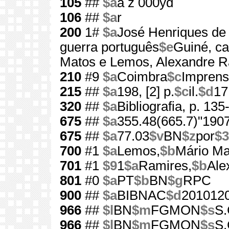
105
##
$a
a z 000yd
106
##
$a
r
200
1#
$a
José Henriques de
guerra português
$e
Guiné, c
Matos e Lemos, Alexandre R
210
#9
$a
Coimbra
$c
Imprens
215
##
$a
198, [2] p.
$c
il.
$d
17
320
##
$a
Bibliografia, p. 135
675
##
$a
355.48(665.7)"190
675
##
$a
77.03
$v
BN
$z
por
$3
700
#1
$a
Lemos,
$b
Mário Ma
701
#1
$9
1
$a
Ramires,
$b
Ale
801
#0
$a
PT
$b
BN
$g
RPC
900
##
$a
BIBNAC
$d
201012
966
##
$l
BN
$m
FGMON
$s
S.
966
##
$l
BN
$m
FGMON
$s
S.