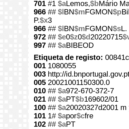
701
#1
$a
Lemos,
$b
Mário Ma
966
##
$l
BN
$m
FGMON
$p
Bi
P.
$x
3
966
##
$l
BN
$m
FGMON
$s
L.
972
##
$e
0
$z
0
$d
20220715
$
997
##
$a
BIBEOD
Etiqueta de registo:
00841c
001
1080055
003
http://id.bnportugal.gov.
005
20021001150300.0
010
##
$a
972-670-372-7
021
##
$a
PT
$b
169602/01
100
##
$a
20020327d2001 m 
101
1#
$a
por
$c
fre
102
##
$a
PT