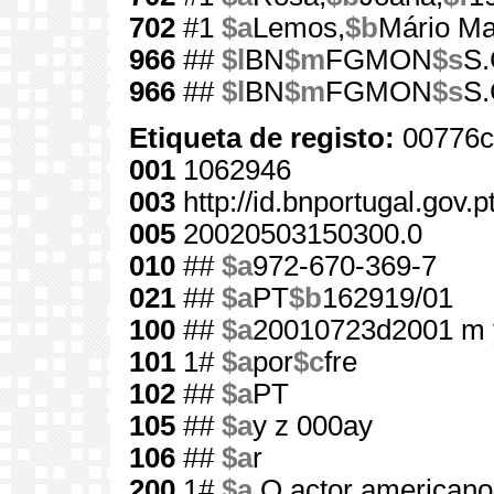
702
#1
$a
Lemos,
$b
Mário Ma
966
##
$l
BN
$m
FGMON
$s
S.
966
##
$l
BN
$m
FGMON
$s
S.
Etiqueta de registo:
00776c
001
1062946
003
http://id.bnportugal.gov.
005
20020503150300.0
010
##
$a
972-670-369-7
021
##
$a
PT
$b
162919/01
100
##
$a
20010723d2001 m 
101
1#
$a
por
$c
fre
102
##
$a
PT
105
##
$a
y z 000ay
106
##
$a
r
200
1#
$a
O actor americano