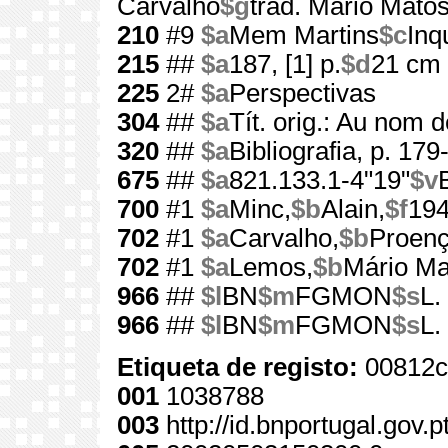
Carvalho
$g
trad. Mário Mato
210
#9
$a
Mem Martins
$c
Inq
215
##
$a
187, [1] p.
$d
21 cm
225
2#
$a
Perspectivas
304
##
$a
Tít. orig.: Au nom de
320
##
$a
Bibliografia, p. 179
675
##
$a
821.133.1-4"19"
$v
700
#1
$a
Minc,
$b
Alain,
$f
194
702
#1
$a
Carvalho,
$b
Proenç
702
#1
$a
Lemos,
$b
Mário Ma
966
##
$l
BN
$m
FGMON
$s
L.
966
##
$l
BN
$m
FGMON
$s
L.
Etiqueta de registo:
00812c
001
1038788
003
http://id.bnportugal.gov.