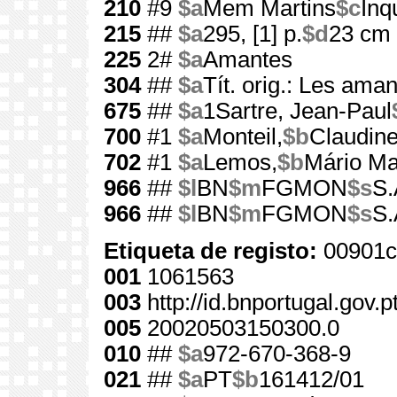
210
#9
$a
Mem Martins
$c
Inq
215
##
$a
295, [1] p.
$d
23 cm
225
2#
$a
Amantes
304
##
$a
Tít. orig.: Les aman
675
##
$a
1Sartre, Jean-Paul
700
#1
$a
Monteil,
$b
Claudin
702
#1
$a
Lemos,
$b
Mário Ma
966
##
$l
BN
$m
FGMON
$s
S.
966
##
$l
BN
$m
FGMON
$s
S.
Etiqueta de registo:
00901c
001
1061563
003
http://id.bnportugal.gov.
005
20020503150300.0
010
##
$a
972-670-368-9
021
##
$a
PT
$b
161412/01