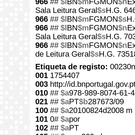
966
##
$l
BN
$m
FGMON
$n
Ex
Sala Leitura Geral
$s
H.G. 64
966
##
$l
BN
$m
FGMON
$s
H.
966
##
$l
BN
$m
FGMON
$n
Ex
Sala Leitura Geral
$s
H.G. 70
966
##
$l
BN
$m
FGMON
$n
Ex
de Leitura Geral
$s
H.G. 7351
Etiqueta de registo:
00230n
001
1754407
003
http://id.bnportugal.gov.
010
##
$a
978-989-8074-61-4
021
##
$a
PT
$b
287673/09
100
##
$a
20100824d2008 m 
101
0#
$a
por
102
##
$a
PT