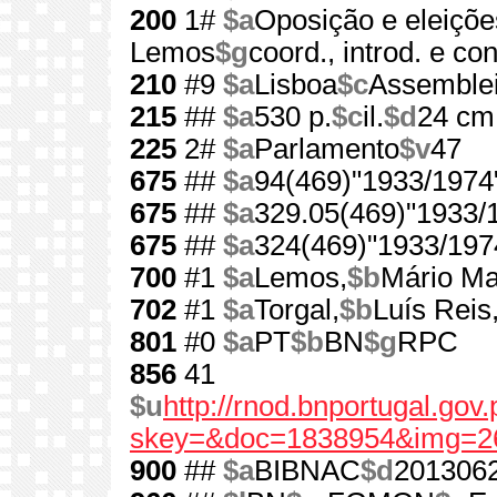
200
1#
$a
Oposição e eleiçõ
Lemos
$g
coord., introd. e co
210
#9
$a
Lisboa
$c
Assemblei
215
##
$a
530 p.
$c
il.
$d
24 cm
225
2#
$a
Parlamento
$v
47
675
##
$a
94(469)"1933/1974
675
##
$a
329.05(469)"1933/
675
##
$a
324(469)"1933/197
700
#1
$a
Lemos,
$b
Mário Ma
702
#1
$a
Torgal,
$b
Luís Reis
801
#0
$a
PT
$b
BN
$g
RPC
856
41
$u
http://rnod.bnportugal.go
skey=&doc=1838954&img=2
900
##
$a
BIBNAC
$d
201306