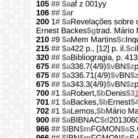
105
##
$a
af z 001yy
106
##
$a
r
200
1#
$a
Revelações sobre 
Ernest Backes
$g
trad. Mário
210
#9
$a
Mem Martins
$c
Inq
215
##
$a
422 p., [12] p. il.
$c
i
320
##
$a
Bibliogragia, p. 41
675
##
$a
336.7(4/9)
$v
BN
$z
675
##
$a
336.71(4/9)
$v
BN
$
675
##
$a
343.3(4/9)
$v
BN
$z
700
#1
$a
Robert,
$b
Denis
$3
701
#1
$a
Backes,
$b
Ernest
$
702
#1
$a
Lemos,
$b
Mário Ma
900
##
$a
BIBNAC
$d
201306
966
##
$l
BN
$m
FGMON
$s
S.
966
##
$l
BN
$m
FGMON
$s
S.