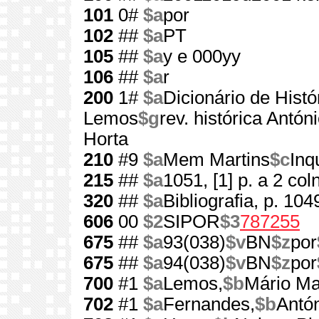
101
0#
$a
por
102
##
$a
PT
105
##
$a
y e 000yy
106
##
$a
r
200
1#
$a
Dicionário de Histó
Lemos
$g
rev. histórica Antó
Horta
210
#9
$a
Mem Martins
$c
Inq
215
##
$a
1051, [1] p. a 2 col
320
##
$a
Bibliografia, p. 10
606
00
$2
SIPOR
$3
787255
675
##
$a
93(038)
$v
BN
$z
por
675
##
$a
94(038)
$v
BN
$z
por
700
#1
$a
Lemos,
$b
Mário Ma
702
#1
$a
Fernandes,
$b
Antón