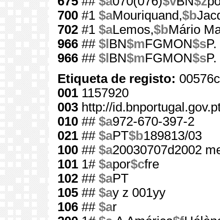
675
##
$a
070(076)
$v
BN
$z
po
700
#1
$a
Mouriquand,
$b
Jac
702
#1
$a
Lemos,
$b
Mário Ma
966
##
$l
BN
$m
FGMON
$s
P.
966
##
$l
BN
$m
FGMON
$s
P.
Etiqueta de registo:
00576c
001
1157920
003
http://id.bnportugal.gov.
010
##
$a
972-670-397-2
021
##
$a
PT
$b
189813/03
100
##
$a
20030707d2002 me
101
1#
$a
por
$c
fre
102
##
$a
PT
105
##
$a
y z 001yy
106
##
$a
r