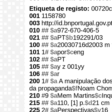
Etiqueta de registo:
00720c
001
1158780
003
http://id.bnportugal.gov.
010
##
$a
972-670-406-5
021
##
$a
PT
$b
192291/03
100
##
$a
20030716d2003 m 
101
1#
$a
por
$c
eng
102
##
$a
PT
105
##
$a
y z 001yy
106
##
$a
r
200
1#
$a
A manipulação do
da propaganda
$f
Noam Chom
210
#9
$a
Mem Martins
$c
Inq
215
##
$a
110, [1] p.
$d
21 cm
225
2#
$a
Perspectivas
$v
16