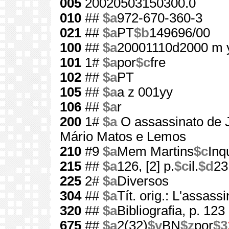
005
20020503150300.0
010
##
$a
972-670-360-3
021
##
$a
PT
$b
149696/00
100
##
$a
20001110d2000 m 
101
1#
$a
por
$c
fre
102
##
$a
PT
105
##
$a
a z 001yy
106
##
$a
r
200
1#
$a
O assassinato de 
Mário Matos e Lemos
210
#9
$a
Mem Martins
$c
Inq
215
##
$a
126, [2] p.
$c
il.
$d
23
225
2#
$a
Diversos
304
##
$a
Tít. orig.: L'assass
320
##
$a
Bibliografia, p. 123
675
##
$a
2(32)
$v
BN
$z
por
$3