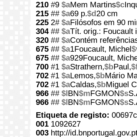
210
#9
$a
Mem Martins
$c
Inq
215
##
$a
69 p.
$d
20 cm
225
2#
$a
Filósofos em 90 mi
304
##
$a
Tít. orig.: Foucault
320
##
$a
Contém referências
675
##
$a
1Foucault, Michel
$
675
##
$a
929Foucault, Miche
700
#1
$a
Strathern,
$b
Paul,
$
702
#1
$a
Lemos,
$b
Mário Ma
702
#1
$a
Caldas,
$b
Miguel C
966
##
$l
BN
$m
FGMON
$s
S.
966
##
$l
BN
$m
FGMON
$s
S.
Etiqueta de registo:
00697c
001
1092627
003
http://id.bnportugal.gov.