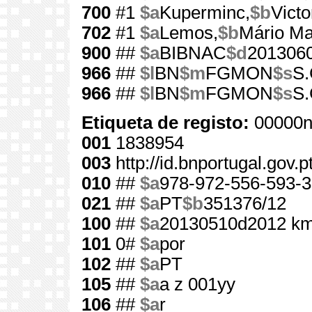
700
#1
$a
Kuperminc,
$b
Victo
702
#1
$a
Lemos,
$b
Mário Ma
900
##
$a
BIBNAC
$d
201306
966
##
$l
BN
$m
FGMON
$s
S.
966
##
$l
BN
$m
FGMON
$s
S.
Etiqueta de registo:
00000n
001
1838954
003
http://id.bnportugal.gov.
010
##
$a
978-972-556-593-3
021
##
$a
PT
$b
351376/12
100
##
$a
20130510d2012 km
101
0#
$a
por
102
##
$a
PT
105
##
$a
a z 001yy
106
##
$a
r