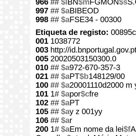
966
##
$l
BN
$m
FGMON
$s
S.
997
##
$a
BIBEOD
998
##
$a
FSE34 - 00300
Etiqueta de registo:
00895c
001
1038772
003
http://id.bnportugal.gov.
005
20020503150300.0
010
##
$a
972-670-357-3
021
##
$a
PT
$b
148129/00
100
##
$a
20001110d2000 m 
101
1#
$a
por
$c
fre
102
##
$a
PT
105
##
$a
y z 001yy
106
##
$a
r
200
1#
$a
Em nome da lei
$f
A