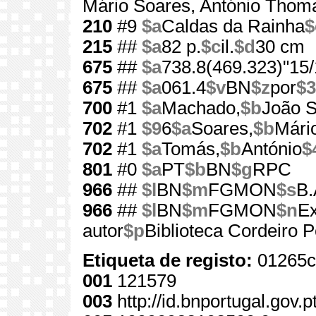
Mário Soares, António Thom
210
#9
$a
Caldas da Rainha
$
215
##
$a
82 p.
$c
il.
$d
30 cm
675
##
$a
738.8(469.323)"15/
675
##
$a
061.4
$v
BN
$z
por
$3
700
#1
$a
Machado,
$b
João S
702
#1
$9
6
$a
Soares,
$b
Mári
702
#1
$a
Tomás,
$b
António
$
801
#0
$a
PT
$b
BN
$g
RPC
966
##
$l
BN
$m
FGMON
$s
B.
966
##
$l
BN
$m
FGMON
$n
Ex
autor
$p
Biblioteca Cordeiro P
Etiqueta de registo:
01265c
001
121579
003
http://id.bnportugal.gov.