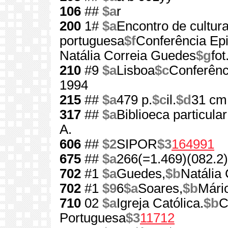
106
##
$a
r
200
1#
$a
Encontro de cultur
portuguesa
$f
Conferência Ep
Natália Correia Guedes
$g
fo
210
#9
$a
Lisboa
$c
Conferênc
1994
215
##
$a
479 p.
$c
il.
$d
31 cm
317
##
$a
Biblioeca particul
A.
606
##
$2
SIPOR
$3
164991
675
##
$a
266(=1.469)(082.2)
702
#1
$a
Guedes,
$b
Natália 
702
#1
$9
6
$a
Soares,
$b
Mári
710
02
$a
Igreja Católica.
$b
C
Portuguesa
$3
11712