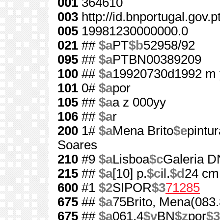
001
364610
003
http://id.bnportugal.gov.
005
19981230000000.0
021
##
$a
PT
$b
52958/92
095
##
$a
PTBN00389209
100
##
$a
19920730d1992 m 
101
0#
$a
por
105
##
$a
a z 000yy
106
##
$a
r
200
1#
$a
Mena Brito
$e
pintur
Soares
210
#9
$a
Lisboa
$c
Galeria D
215
##
$a
[10] p.
$c
il.
$d
24 cm
600
#1
$2
SIPOR
$3
71285
675
##
$a
75Brito, Mena(083.
675
##
$a
061.4
$v
BN
$z
por
$3