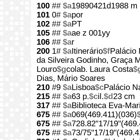
100
##
$a
19890421d1988 m 
101
0#
$a
por
102
##
$a
PT
105
##
$a
ae z 001yy
106
##
$a
r
200
1#
$a
Itinerário
$f
Palácio 
da Silveira Godinho, Graça 
Louro
$g
colab. Laura Costa
$
Dias, Mário Soares
210
#9
$a
Lisboa
$c
Palácio N
215
##
$a
63 p.
$c
il.
$d
23 cm
317
##
$a
Biblioteca Eva-Mar
675
##
$a
069(469.411)(036)
675
##
$a
728.82"17/19"(469.
675
##
$a
73/75"17/19"(469.4