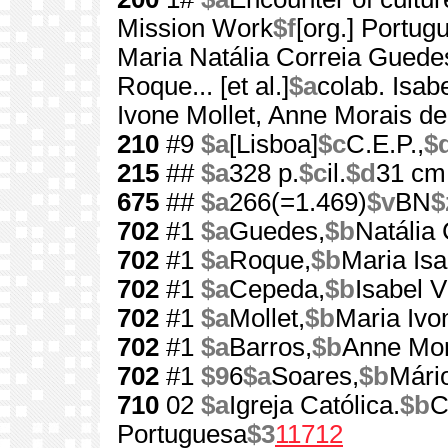
Mission Work
$f
[org.] Portu
Maria Natália Correia Guede
Roque... [et al.]
$a
colab. Isabe
Ivone Mollet, Anne Morais de
210
#9
$a
[Lisboa]
$c
C.E.P.,
$
215
##
$a
328 p.
$c
il.
$d
31 cm
675
##
$a
266(=1.469)
$v
BN
$
702
#1
$a
Guedes,
$b
Natália 
702
#1
$a
Roque,
$b
Maria Isa
702
#1
$a
Cepeda,
$b
Isabel V
702
#1
$a
Mollet,
$b
Maria Ivo
702
#1
$a
Barros,
$b
Anne Mor
702
#1
$9
6
$a
Soares,
$b
Mári
710
02
$a
Igreja Católica.
$b
C
Portuguesa
$3
11712