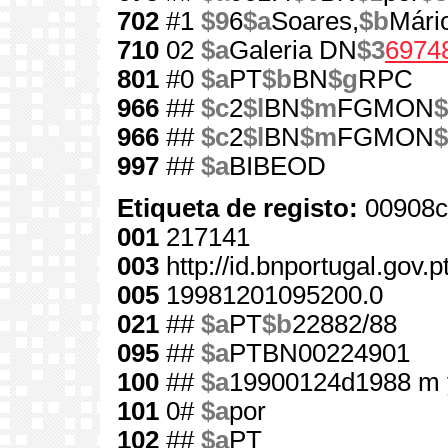
702
#1
$9
6
$a
Soares,
$b
Mári
710
02
$a
Galeria DN
$3
6974
801
#0
$a
PT
$b
BN
$g
RPC
966
##
$c
2
$l
BN
$m
FGMON
$
966
##
$c
2
$l
BN
$m
FGMON
$
997
##
$a
BIBEOD
Etiqueta de registo:
00908c
001
217141
003
http://id.bnportugal.gov.
005
19981201095200.0
021
##
$a
PT
$b
22882/88
095
##
$a
PTBN00224901
100
##
$a
19900124d1988 m 
101
0#
$a
por
102
##
$a
PT