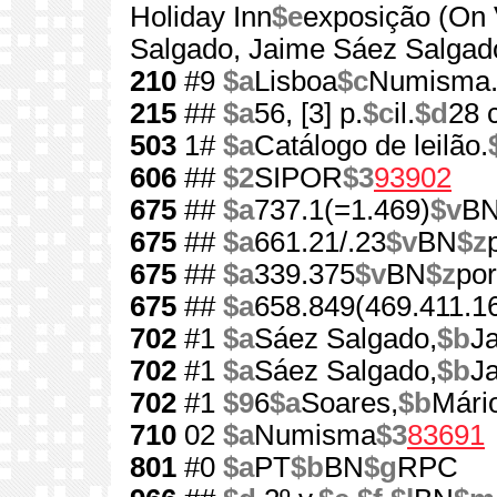
Holiday Inn
$e
exposição (On 
Salgado, Jaime Sáez Salgad
210
#9
$a
Lisboa
$c
Numisma. 
215
##
$a
56, [3] p.
$c
il.
$d
28 
503
1#
$a
Catálogo de leilão.
606
##
$2
SIPOR
$3
93902
675
##
$a
737.1(=1.469)
$v
B
675
##
$a
661.21/.23
$v
BN
$z
675
##
$a
339.375
$v
BN
$z
por
675
##
$a
658.849(469.411.1
702
#1
$a
Sáez Salgado,
$b
Ja
702
#1
$a
Sáez Salgado,
$b
J
702
#1
$9
6
$a
Soares,
$b
Mári
710
02
$a
Numisma
$3
83691
801
#0
$a
PT
$b
BN
$g
RPC