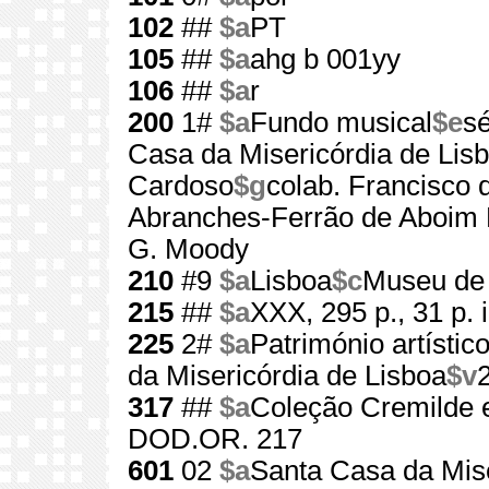
102
##
$a
PT
105
##
$a
ahg b 001yy
106
##
$a
r
200
1#
$a
Fundo musical
$e
sé
Casa da Misericórdia de Lis
Cardoso
$g
colab. Francisco 
Abranches-Ferrão de Aboim 
G. Moody
210
#9
$a
Lisboa
$c
Museu de
215
##
$a
XXX, 295 p., 31 p. i
225
2#
$a
Património artístic
da Misericórdia de Lisboa
$v
317
##
$a
Coleção Cremilde 
DOD.OR. 217
601
02
$a
Santa Casa da Mise