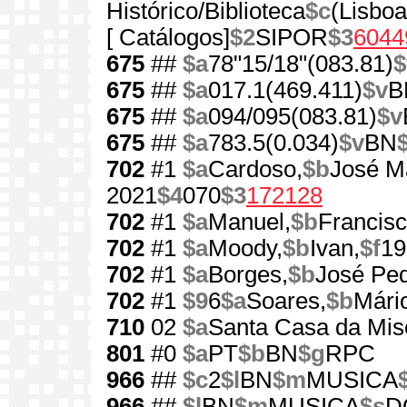
Histórico/Biblioteca
$c
(Lisboa
[ Catálogos]
$2
SIPOR
$3
6044
675
##
$a
78"15/18"(083.81)
$
675
##
$a
017.1(469.411)
$v
B
675
##
$a
094/095(083.81)
$v
675
##
$a
783.5(0.034)
$v
BN
702
#1
$a
Cardoso,
$b
José M
2021
$4
070
$3
172128
702
#1
$a
Manuel,
$b
Francisc
702
#1
$a
Moody,
$b
Ivan,
$f
19
702
#1
$a
Borges,
$b
José Ped
702
#1
$9
6
$a
Soares,
$b
Mári
710
02
$a
Santa Casa da Mise
801
#0
$a
PT
$b
BN
$g
RPC
966
##
$c
2
$l
BN
$m
MUSICA
966
##
$l
BN
$m
MUSICA
$s
D