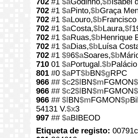
702
#1
$a
Godinho,
$b
Isabel 
702
#1
$a
Pinto,
$b
Graça Men
702
#1
$a
Louro,
$b
Francisco
702
#1
$a
Costa,
$b
Laura,
$f
1
702
#1
$a
Ruas,
$b
Henrique B
702
#1
$a
Dias,
$b
Luísa Cost
702
#1
$9
6
$a
Soares,
$b
Mári
710
01
$a
Portugal.
$b
Palácio
801
#0
$a
PT
$b
BN
$g
RPC
966
##
$c
2
$l
BN
$m
FGMON
$
966
##
$c
2
$l
BN
$m
FGMON
$
966
##
$l
BN
$m
FGMON
$p
Bi
54131 V.
$x
3
997
##
$a
BIBEOD
Etiqueta de registo:
00791c