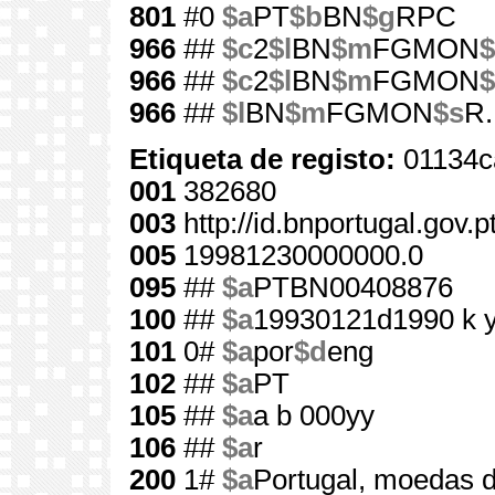
801
#0
$a
PT
$b
BN
$g
RPC
966
##
$c
2
$l
BN
$m
FGMON
$
966
##
$c
2
$l
BN
$m
FGMON
$
966
##
$l
BN
$m
FGMON
$s
R.
Etiqueta de registo:
01134c
001
382680
003
http://id.bnportugal.gov.
005
19981230000000.0
095
##
$a
PTBN00408876
100
##
$a
19930121d1990 k 
101
0#
$a
por
$d
eng
102
##
$a
PT
105
##
$a
a b 000yy
106
##
$a
r
200
1#
$a
Portugal, moedas 