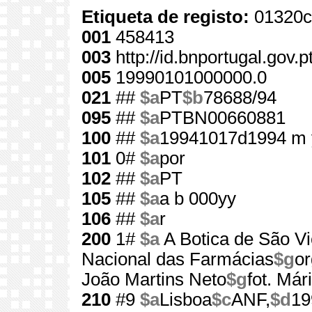
Etiqueta de registo:
01320c
001
458413
003
http://id.bnportugal.gov.
005
19990101000000.0
021
##
$a
PT
$b
78688/94
095
##
$a
PTBN00660881
100
##
$a
19941017d1994 m 
101
0#
$a
por
102
##
$a
PT
105
##
$a
a b 000yy
106
##
$a
r
200
1#
$a
A Botica de São Vi
Nacional das Farmácias
$g
or
João Martins Neto
$g
fot. Már
210
#9
$a
Lisboa
$c
ANF,
$d
19