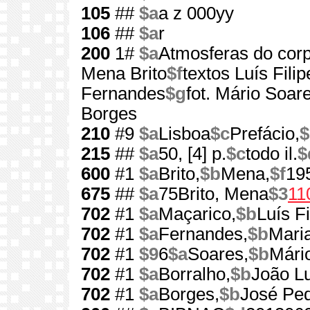
105
##
$a
a z 000yy
106
##
$a
r
200
1#
$a
Atmosferas do cor
Mena Brito
$f
textos Luís Fili
Fernandes
$g
fot. Mário Soar
Borges
210
#9
$a
Lisboa
$c
Prefácio,
$
215
##
$a
50, [4] p.
$c
todo il.
$
600
#1
$a
Brito,
$b
Mena,
$f
19
675
##
$a
75Brito, Mena
$3
11
702
#1
$a
Maçarico,
$b
Luís Fi
702
#1
$a
Fernandes,
$b
Mari
702
#1
$9
6
$a
Soares,
$b
Mári
702
#1
$a
Borralho,
$b
João Lu
702
#1
$a
Borges,
$b
José Ped