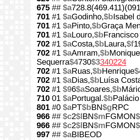
675
##
$a
728.8(469.411)(091
701
#1
$a
Godinho,
$b
Isabel 
701
#1
$a
Pinto,
$b
Graça Men
701
#1
$a
Louro,
$b
Francisco
702
#1
$a
Costa,
$b
Laura,
$f
1
702
#1
$a
Amram,
$b
Monique
Sequerra
$4
730
$3
340224
702
#1
$a
Ruas,
$b
Henrique
$
702
#1
$a
Dias,
$b
Luísa Cost
702
#1
$9
6
$a
Soares,
$b
Mári
710
01
$a
Portugal.
$b
Palácio
801
#0
$a
PT
$b
BN
$g
RPC
966
##
$c
2
$l
BN
$m
FGMON
$
966
##
$c
2
$l
BN
$m
FGMON
$
997
##
$a
BIBEOD