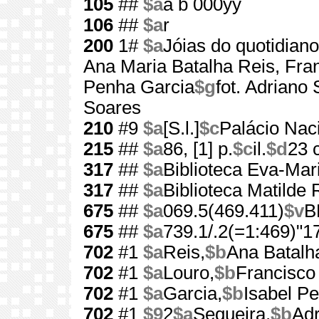
105
##
$a
a b 000yy
106
##
$a
r
200
1#
$a
Jóias do quotidiano
Ana Maria Batalha Reis, Fran
Penha Garcia
$g
fot. Adriano
Soares
210
#9
$a
[S.l.]
$c
Palácio Nac
215
##
$a
86, [1] p.
$c
il.
$d
23 
317
##
$a
Biblioteca Eva-Mar
317
##
$a
Biblioteca Matilde
675
##
$a
069.5(469.411)
$v
B
675
##
$a
739.1/.2(=1:469)"1
702
#1
$a
Reis,
$b
Ana Batalh
702
#1
$a
Louro,
$b
Francisco
702
#1
$a
Garcia,
$b
Isabel P
702
#1
$9
2
$a
Sequeira,
$b
Adr