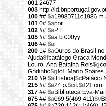
001
24677
003
http://id.bnportugal.gov.
100
##
$a
19980711d1986 m 
101
0#
$a
por
102
##
$a
PT
105
##
$a
a b 000yy
106
##
$a
r
200
1#
$a
Ouros do Brasil no
Ajuda
$f
catálogo Graça Mende
Louro, Ana Batalha Reis
$g
co
Godinho
$g
fot. Mário Soares
210
#9
$a
[Lisboa]
$c
Palácio 
215
##
$a
24 p.
$c
il.
$d
21 cm
317
##
$a
Biblioteca Eva-Mar
675
##
$a
069.5(469.411)
$v
B
675
##
$a
739.1/.2(=1:469)"1