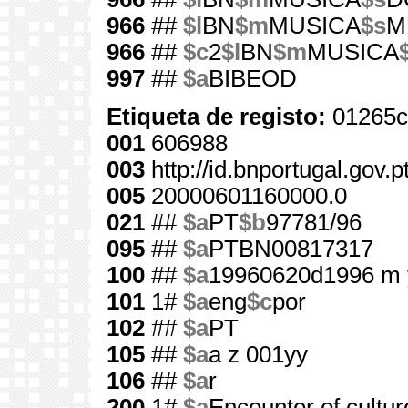
966
##
$l
BN
$m
MUSICA
$s
M
966
##
$c
2
$l
BN
$m
MUSICA
997
##
$a
BIBEOD
Etiqueta de registo:
01265c
001
606988
003
http://id.bnportugal.gov.
005
20000601160000.0
021
##
$a
PT
$b
97781/96
095
##
$a
PTBN00817317
100
##
$a
19960620d1996 m 
101
1#
$a
eng
$c
por
102
##
$a
PT
105
##
$a
a z 001yy
106
##
$a
r
200
1#
$a
Encounter of cultur