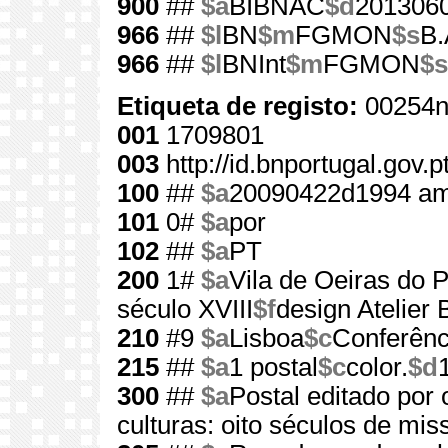
900
##
$a
BIBNAC
$d
201306
966
##
$l
BN
$m
FGMON
$s
B.
966
##
$l
BNInt
$m
FGMON
$s
Etiqueta de registo:
00254n
001
1709801
003
http://id.bnportugal.gov.
100
##
$a
20090422d1994 am
101
0#
$a
por
102
##
$a
PT
200
1#
$a
Vila de Oeiras do P
século XVIII
$f
design Atelier 
210
#9
$a
Lisboa
$c
Conferênc
215
##
$a
1 postal
$c
color.
$d
300
##
$a
Postal editado por
culturas: oito séculos de mi