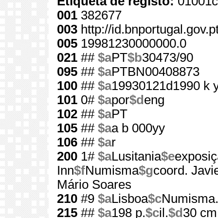
Etiqueta de registo:
01001c
001
382677
003
http://id.bnportugal.gov.
005
19981230000000.0
021
##
$a
PT
$b
30473/90
095
##
$a
PTBN00408873
100
##
$a
19930121d1990 k 
101
0#
$a
por
$d
eng
102
##
$a
PT
105
##
$a
a b 000yy
106
##
$a
r
200
1#
$a
Lusitania
$e
exposiçã
Inn
$f
Numisma
$g
coord. Javie
Mário Soares
210
#9
$a
Lisboa
$c
Numisma. 
215
##
$a
198 p.
$c
il.
$d
30 cm