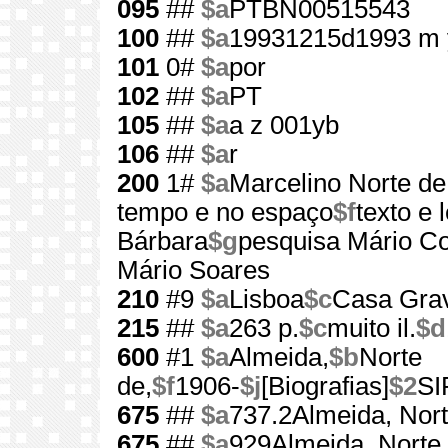
095
##
$a
PTBN00515543
100
##
$a
19931215d1993 m 
101
0#
$a
por
102
##
$a
PT
105
##
$a
a z 001yb
106
##
$a
r
200
1#
$a
Marcelino Norte de
tempo e no espaço
$f
texto e 
Bárbara
$g
pesquisa Mário Co
Mário Soares
210
#9
$a
Lisboa
$c
Casa Grav
215
##
$a
263 p.
$c
muito il.
$d
600
#1
$a
Almeida,
$b
Norte
de,
$f
1906-
$j
[Biografias]
$2
S
675
##
$a
737.2Almeida, Nor
675
##
$a
929Almeida, Norte