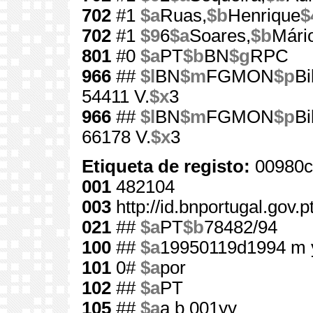
702
#1
$a
Ruas,
$b
Henrique
$
702
#1
$9
6
$a
Soares,
$b
Mári
801
#0
$a
PT
$b
BN
$g
RPC
966
##
$l
BN
$m
FGMON
$p
Bi
54411 V.
$x
3
966
##
$l
BN
$m
FGMON
$p
Bi
66178 V.
$x
3
Etiqueta de registo:
00980c
001
482104
003
http://id.bnportugal.gov.
021
##
$a
PT
$b
78482/94
100
##
$a
19950119d1994 m 
101
0#
$a
por
102
##
$a
PT
105
##
$a
a b 001yy