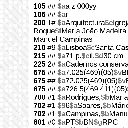
105
##
$a
a z 000yy
106
##
$a
r
200
1#
$a
Arquitectura
$e
Igre
Roque
$f
Maria João Madeira
Manuel Campinas
210
#9
$a
Lisboa
$c
Santa Cas
215
##
$a
71 p.
$c
il.
$d
30 cm
225
2#
$a
Cadernos conserv
675
##
$a
7.025(469)(05)
$v
B
675
##
$a
72.025(469)(05)
$v
675
##
$a
726.5(469.411)(05)
700
#1
$a
Rodrigues,
$b
Maria
702
#1
$9
6
$a
Soares,
$b
Mári
702
#1
$a
Campinas,
$b
Manu
801
#0
$a
PT
$b
BN
$g
RPC