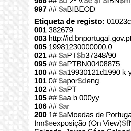
966
##
$d
2º v.
$e
$f
$l
BN
$m
997
##
$a
BIBEOD
Etiqueta de registo:
01023c
001
382679
003
http://id.bnportugal.gov.
005
19981230000000.0
021
##
$a
PT
$b
37348/90
095
##
$a
PTBN00408875
100
##
$a
19930121d1990 k 
101
0#
$a
por
$d
eng
102
##
$a
PT
105
##
$a
a b 000yy
106
##
$a
r
200
1#
$a
Moedas de Portuga
Inn
$e
exposição (On View)
$f