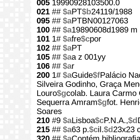
005
19990928103500.0
021
##
$a
PT
$b
24119/1988
095
##
$a
PTBN00127063
100
##
$a
19890608d1989 m 
101
1#
$a
fre
$c
por
102
##
$a
PT
105
##
$a
a z 001yy
106
##
$a
r
200
1#
$a
Guide
$f
Palácio Na
Silveira Godinho, Graça Men
Louro
$g
colab. Laura Carmo
Sequerra Amram
$g
fot. Henr
Soares
210
#9
$a
Lisboa
$c
P.N.A.,
$d
215
##
$a
63 p.
$c
il.
$d
23x23 
320
##
$a
Contém bibliografi