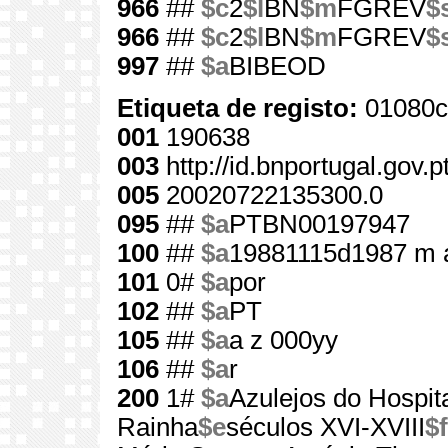
966
##
$c
2
$l
BN
$m
FGREV
$
966
##
$c
2
$l
BN
$m
FGREV
$
997
##
$a
BIBEOD
Etiqueta de registo:
01080c
001
190638
003
http://id.bnportugal.gov.
005
20020722135300.0
095
##
$a
PTBN00197947
100
##
$a
19881115d1987 m 
101
0#
$a
por
102
##
$a
PT
105
##
$a
a z 000yy
106
##
$a
r
200
1#
$a
Azulejos do Hospit
Rainha
$e
séculos XVI-XVIII
$f