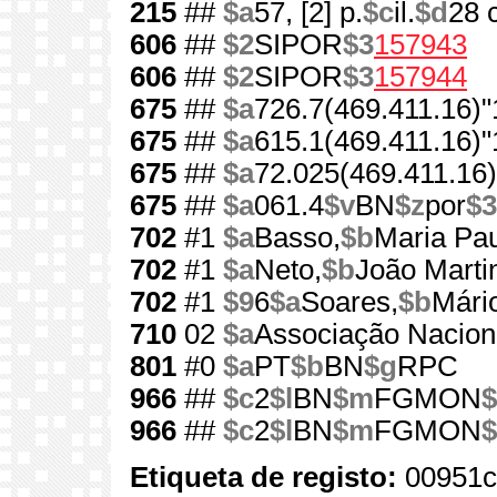
215
##
$a
57, [2] p.
$c
il.
$d
28 
606
##
$2
SIPOR
$3
157943
606
##
$2
SIPOR
$3
157944
675
##
$a
726.7(469.411.16)"
675
##
$a
615.1(469.411.16)"
675
##
$a
72.025(469.411.16)
675
##
$a
061.4
$v
BN
$z
por
$3
702
#1
$a
Basso,
$b
Maria Pau
702
#1
$a
Neto,
$b
João Marti
702
#1
$9
6
$a
Soares,
$b
Mári
710
02
$a
Associação Nacion
801
#0
$a
PT
$b
BN
$g
RPC
966
##
$c
2
$l
BN
$m
FGMON
$
966
##
$c
2
$l
BN
$m
FGMON
$
Etiqueta de registo:
00951c