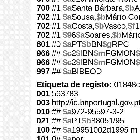
700
#1
$a
Santa Bárbara,
$b
A
702
#1
$a
Sousa,
$b
Mário Cor
702
#1
$a
Costa,
$b
Vasco,
$f
1
702
#1
$9
6
$a
Soares,
$b
Mári
801
#0
$a
PT
$b
BN
$g
RPC
966
##
$c
2
$l
BN
$m
FGMON
$
966
##
$c
2
$l
BN
$m
FGMON
$
997
##
$a
BIBEOD
Etiqueta de registo:
01848c
001
563783
003
http://id.bnportugal.gov.
010
##
$a
972-95597-3-2
021
##
$a
PT
$b
88051/95
100
##
$a
19951002d1995 m 
101
0#
$a
por