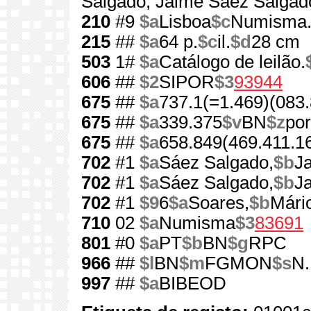
Salgado, Jaime Sáez Salgad
210
#9
$a
Lisboa
$c
Numisma. 
215
##
$a
64 p.
$c
il.
$d
28 cm
503
1#
$a
Catálogo de leilão.
606
##
$2
SIPOR
$3
93944
675
##
$a
737.1(=1.469)(083.
675
##
$a
339.375
$v
BN
$z
por
675
##
$a
658.849(469.411.1
702
#1
$a
Sáez Salgado,
$b
Ja
702
#1
$a
Sáez Salgado,
$b
J
702
#1
$9
6
$a
Soares,
$b
Mári
710
02
$a
Numisma
$3
83691
801
#0
$a
PT
$b
BN
$g
RPC
966
##
$l
BN
$m
FGMON
$s
N.
997
##
$a
BIBEOD