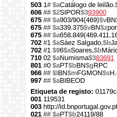
503
1#
$a
Catálogo de leilão.
606
##
$2
SIPOR
$3
93900
675
##
$a
903/904(469)
$v
BN
675
##
$a
339.375
$v
BN
$z
por
675
##
$a
658.849(469.411.1
702
#1
$a
Sáez Salgado,
$b
Ja
702
#1
$9
6
$a
Soares,
$b
Mári
710
02
$a
Numisma
$3
83691
801
#0
$a
PT
$b
BN
$g
RPC
966
##
$l
BN
$m
FGMON
$s
H.
997
##
$a
BIBEOD
Etiqueta de registo:
01179c
001
119531
003
http://id.bnportugal.gov.
021
##
$a
PT
$b
24119/88