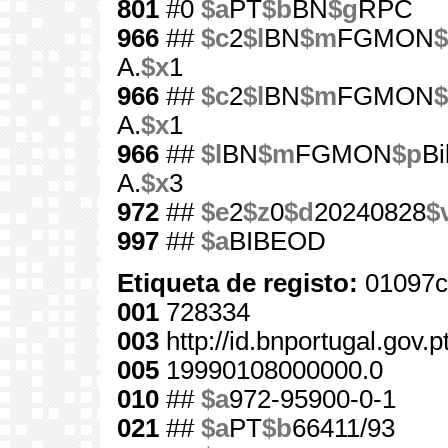
801
#0
$a
PT
$b
BN
$g
RPC
966
##
$c
2
$l
BN
$m
FGMON
A.
$x
1
966
##
$c
2
$l
BN
$m
FGMON
A.
$x
1
966
##
$l
BN
$m
FGMON
$p
Bi
A.
$x
3
972
##
$e
2
$z
0
$d
20240828
$
997
##
$a
BIBEOD
Etiqueta de registo:
01097c
001
728334
003
http://id.bnportugal.gov.
005
19990108000000.0
010
##
$a
972-95900-0-1
021
##
$a
PT
$b
66411/93