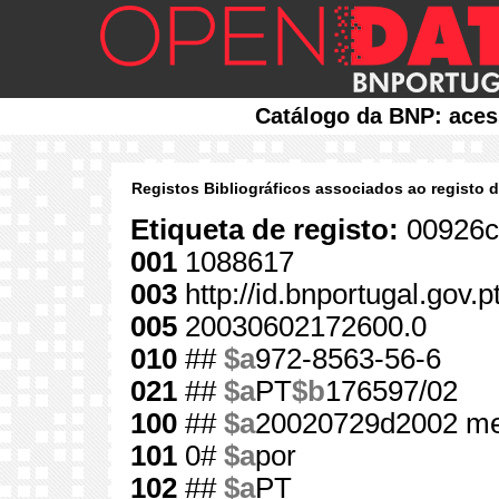
Catálogo da BNP: aces
Registos Bibliográficos associados ao registo 
Etiqueta de registo:
00926c
001
1088617
003
http://id.bnportugal.gov.
005
20030602172600.0
010
##
$a
972-8563-56-6
021
##
$a
PT
$b
176597/02
100
##
$a
20020729d2002 me
101
0#
$a
por
102
##
$a
PT