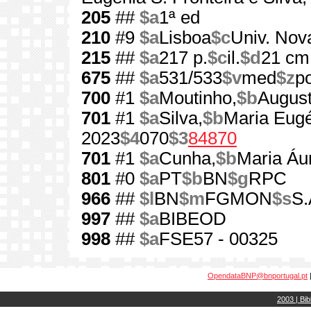
205
##
$a
1ª ed
210
#9
$a
Lisboa
$c
Univ. Nova
215
##
$a
217 p.
$c
il.
$d
21 cm
675
##
$a
531/533
$v
med
$z
p
700
#1
$a
Moutinho,
$b
August
701
#1
$a
Silva,
$b
Maria Eugé
2023
$4
070
$3
84870
701
#1
$a
Cunha,
$b
Maria Áur
801
#0
$a
PT
$b
BN
$g
RPC
966
##
$l
BN
$m
FGMON
$s
S.
997
##
$a
BIBEOD
998
##
$a
FSE57 - 00325
OpendataBNP@bnportugal.pt
2003 | Bib