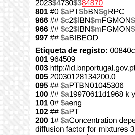
2023
$4
730
$3
84870
801
#0
$a
PT
$b
BN
$g
RPC
966
##
$c
2
$l
BN
$m
FGMON
$
966
##
$c
2
$l
BN
$m
FGMON
$
997
##
$a
BIBEOD
Etiqueta de registo:
00840c
001
964509
003
http://id.bnportugal.gov.
005
20030128134200.0
095
##
$a
PTBN01045306
100
##
$a
19970611d1968 k 
101
0#
$a
eng
102
##
$a
PT
200
1#
$a
Concentration depe
diffusion factor for mixture