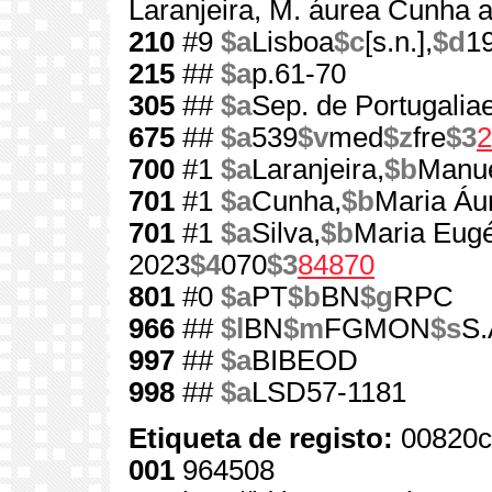
Laranjeira, M. áurea Cunha a
210
#9
$a
Lisboa
$c
[s.n.],
$d
1
215
##
$a
p.61-70
305
##
$a
Sep. de Portugaliae
675
##
$a
539
$v
med
$z
fre
$3
2
700
#1
$a
Laranjeira,
$b
Manue
701
#1
$a
Cunha,
$b
Maria Áur
701
#1
$a
Silva,
$b
Maria Eugé
2023
$4
070
$3
84870
801
#0
$a
PT
$b
BN
$g
RPC
966
##
$l
BN
$m
FGMON
$s
S.
997
##
$a
BIBEOD
998
##
$a
LSD57-1181
Etiqueta de registo:
00820c
001
964508