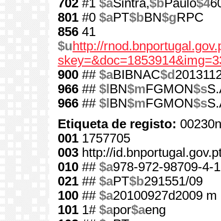
702
#1
$a
Sintra,
$b
Paulo
$4
6
801
#0
$a
PT
$b
BN
$g
RPC
856
41
$u
http://rnod.bnportugal.go
skey=&doc=1853914&img=3
900
##
$a
BIBNAC
$d
201311
966
##
$l
BN
$m
FGMON
$s
S.
966
##
$l
BN
$m
FGMON
$s
S.
Etiqueta de registo:
00230n
001
1757705
003
http://id.bnportugal.gov.
010
##
$a
978-972-98709-4-1
021
##
$a
PT
$b
291551/09
100
##
$a
20100927d2009 m 
101
1#
$a
por
$a
eng