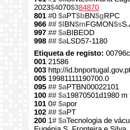
2023
$4
070
$3
84870
801
#0
$a
PT
$b
BN
$g
RPC
966
##
$l
BN
$m
FGMON
$s
S.
997
##
$a
BIBEOD
998
##
$a
LSD57-1180
Etiqueta de registo:
00796c
001
21586
003
http://id.bnportugal.gov.
005
19981111190700.0
095
##
$a
PTBN00022101
100
##
$a
19870501d1980 m 
101
0#
$a
por
102
##
$a
PT
200
1#
$a
Tecnologia de vác
Eugénia S. Fronteira e Silva