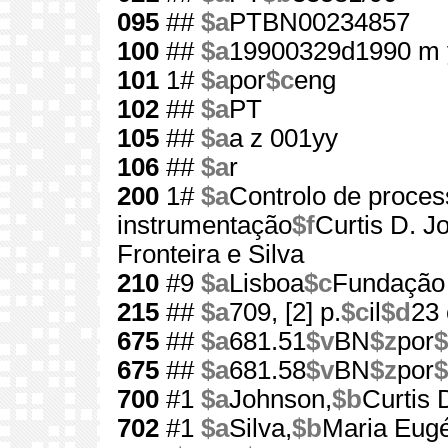
095
##
$a
PTBN00234857
100
##
$a
19900329d1990 m 
101
1#
$a
por
$c
eng
102
##
$a
PT
105
##
$a
a z 001yy
106
##
$a
r
200
1#
$a
Controlo de proce
instrumentação
$f
Curtis D. J
Fronteira e Silva
210
#9
$a
Lisboa
$c
Fundação 
215
##
$a
709, [2] p.
$c
il
$d
23
675
##
$a
681.51
$v
BN
$z
por
$
675
##
$a
681.58
$v
BN
$z
por
$
700
#1
$a
Johnson,
$b
Curtis 
702
#1
$a
Silva,
$b
Maria Eugé