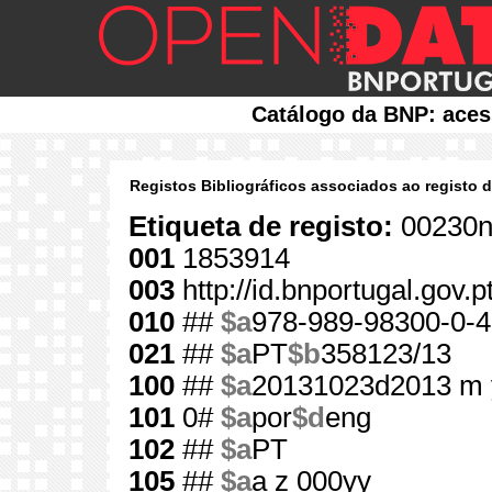
Catálogo da BNP: aces
Registos Bibliográficos associados ao registo 
Etiqueta de registo:
00230n
001
1853914
003
http://id.bnportugal.gov.
010
##
$a
978-989-98300-0-4
021
##
$a
PT
$b
358123/13
100
##
$a
20131023d2013 m 
101
0#
$a
por
$d
eng
102
##
$a
PT
105
##
$a
a z 000yy