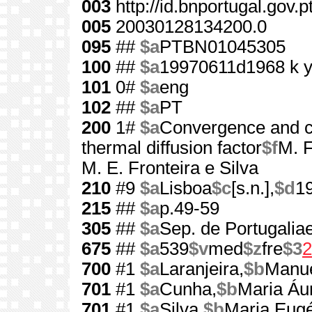
003
http://id.bnportugal.gov.
005
20030128134200.0
095
##
$a
PTBN01045305
100
##
$a
19970611d1968 k 
101
0#
$a
eng
102
##
$a
PT
200
1#
$a
Convergence and co
thermal diffusion factor
$f
M. F
M. E. Fronteira e Silva
210
#9
$a
Lisboa
$c
[s.n.],
$d
1
215
##
$a
p.49-59
305
##
$a
Sep. de Portugaliae
675
##
$a
539
$v
med
$z
fre
$3
2
700
#1
$a
Laranjeira,
$b
Manue
701
#1
$a
Cunha,
$b
Maria Áur
701
#1
$a
Silva,
$b
Maria Eugé