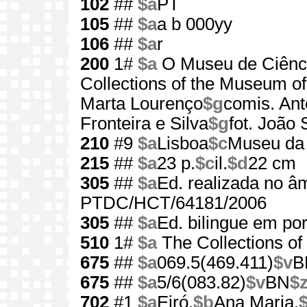
102
##
$a
PT
105
##
$a
a b 000yy
106
##
$a
r
200
1#
$a
O Museu de Ciênci
Collections of the Museum o
Marta Lourenço
$g
comis. Ant
Fronteira e Silva
$g
fot. João
210
#9
$a
Lisboa
$c
Museu da 
215
##
$a
23 p.
$c
il.
$d
22 cm
305
##
$a
Ed. realizada no âm
PTDC/HCT/64181/2006
305
##
$a
Ed. bilingue em por
510
1#
$a
The Collections of
675
##
$a
069.5(469.411)
$v
B
675
##
$a
5/6(083.82)
$v
BN
$
702
#1
$a
Eiró,
$b
Ana Maria,
$