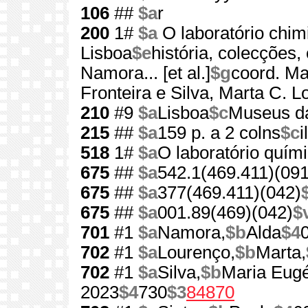
106
##
$a
r
200
1#
$a
O laboratório chim
Lisboa
$e
história, colecções
Namora... [et al.]
$g
coord. Ma
Fronteira e Silva, Marta C. 
210
#9
$a
Lisboa
$c
Museus da
215
##
$a
159 p. a 2 colns
$c
i
518
1#
$a
O laboratório quím
675
##
$a
542.1(469.411)(091
675
##
$a
377(469.411)(042)
675
##
$a
001.89(469)(042)
$
701
#1
$a
Namora,
$b
Alda
$4
702
#1
$a
Lourenço,
$b
Marta,
702
#1
$a
Silva,
$b
Maria Eugé
2023
$4
730
$3
84870