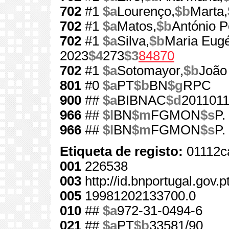
702
#1
$a
Lourenço,
$b
Marta,
702
#1
$a
Matos,
$b
António P
702
#1
$a
Silva,
$b
Maria Eugé
2023
$4
273
$3
84870
702
#1
$a
Sotomayor,
$b
João
801
#0
$a
PT
$b
BN
$g
RPC
900
##
$a
BIBNAC
$d
201101
966
##
$l
BN
$m
FGMON
$s
P.
966
##
$l
BN
$m
FGMON
$s
P.
Etiqueta de registo:
01112c
001
226538
003
http://id.bnportugal.gov.
005
19981202133700.0
010
##
$a
972-31-0494-6
021
##
$a
PT
$b
33581/90