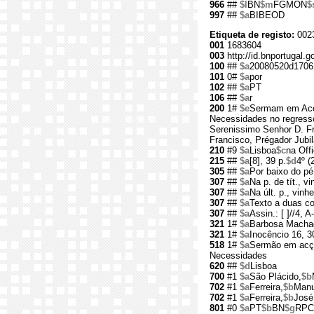
966
##
$l
BN
$m
FGMON
$
997
##
$a
BIBEOD
Etiqueta de registo:
002
001
1683604
003
http://id.bnportugal.
100
##
$a
20080520d1706
101
0#
$a
por
102
##
$a
PT
106
##
$a
r
200
1#
$e
Sermam em Acça
Necessidades no regresso
Serenissimo Senhor D. Fr
Francisco, Prégador Jubi
210
#9
$a
Lisboa
$c
na Off
215
##
$a
[8], 39 p.
$d
4º (
305
##
$a
Por baixo do pé
307
##
$a
Na p. de tít., v
307
##
$a
Na últ. p., vinhe
307
##
$a
Texto a duas co
307
##
$a
Assin.: [ ]//4, A
321
1#
$a
Barbosa Macha
321
1#
$a
Inocêncio 16, 3
518
1#
$a
Sermão em acçã
Necessidades
620
##
$d
Lisboa
700
#1
$a
São Plácido,
$b
702
#1
$a
Ferreira,
$b
Manu
702
#1
$a
Ferreira,
$b
José
801
#0
$a
PT
$b
BN
$g
RPC