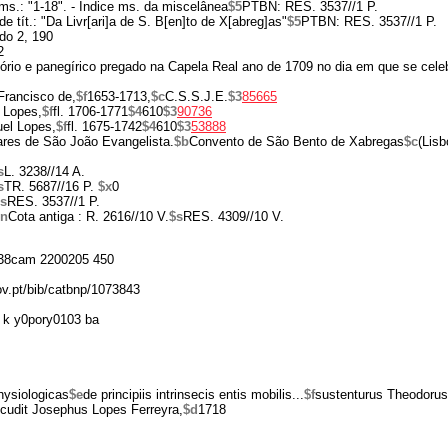
 ms.: "1-18". - Índice ms. da miscelânea
$5
PTBN: RES. 3537//1 P.
de tít.: "Da Livr[ari]a de S. B[en]to de X[abreg]as"
$5
PTBN: RES. 3537//1 P.
do 2, 190
2
ório e panegírico pregado na Capela Real ano de 1709 no dia em que se celeb
Francisco de,
$f
1653-1713,
$c
C.S.S.J.E.
$3
85665
 Lopes,
$f
fl. 1706-1771
$4
610
$3
90736
el Lopes,
$f
fl. 1675-1742
$4
610
$3
53888
res de São João Evangelista.
$b
Convento de São Bento de Xabregas
$c
(Lisb
s
L. 3238//14 A.
s
TR. 5687//16 P.
$x
0
s
RES. 3537//1 P.
$n
Cota antiga : R. 2616//10 V.
$s
RES. 4309//10 V.
38cam 2200205 450
gov.pt/bib/catbnp/1073843
 k y0pory0103 ba
hysiologicas
$e
de principiis intrinsecis entis mobilis...
$f
sustenturus Theodorus
cudit Josephus Lopes Ferreyra,
$d
1718