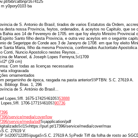
gov.pt/bib/catbnp/1674125
 m y0pory0103 ba
ovincia de S. Antonio do Brasil, tirados de varios Estatutos da Ordem, accre
rma desta nossa Provincia, feytos, ordenados, & aceytos no Capitulo, que se 
a Bahia aos 14 de Fevereyro de 1705. em que foy eleyto Ministro Provincial 
pirito Santo filho desta Provincia, e outra vez aceytos em o seguinte capit
nio de Segerippe do Conde aos 3 de Janeyro de 1708. em que foy eleito Minis
 Santa Maria, filho da mesma Provincia, confirmados Auctoritate Apostolica
 Conti, Nuncio Apostolico nestes Reynos...
icina de Manoel, & Joseph Lopes Ferreyra,
$d
1709
$d
2º (29 cm)
ensa: Com todas as licenças necessarias
nheta xilogravada
eções ornamentados
m pergaminho de época, rasgada na pasta anterior
$5
PTBN: S.C. 27619 A.
. Bibliogr. Bras. 1, 296
ovíncia de S. António do Brasil...
el Lopes,
$f
fl. 1675-1742
$4
610
$3
53888
 Lopes,
$f
fl. 1706-1771
$4
610
$3
90736
17396
/17396/service/media/cover/low
/17396/service/media/pdf
$q
application/pdf
igitalizado
$d
1
$e
https://purl.pt/17396/service/media/cover/max
s
S.C. 27619 V.
IP
$d
20071228
$i
ipuga
$n
S.C. 27619 A.
$p
Pedir Tiff da folha de rosto ao SGC