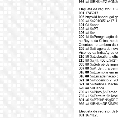
966
##
$l
BN
$m
FGMON
$
Etiqueta de registo:
002
001
1745917
003
http://id.bnportugal.
100
##
$a
20100514d1711
101
0#
$a
por
102
##
$a
PT
106
##
$a
r
200
1#
$a
Peregrinação de
no Reyno da China, no de
Orientaes; e tambem da' 
205
##
$a
E agora de nov
Visorrey da India Ayres 
210
#9
$a
Lisboa
$c
na off
215
##
$a
[4], 400 p.
$d
2º 
305
##
$a
Sob pé de impr
307
##
$a
P. de tít. a ver
316
##
$a
Exemplar em mau
316
##
$a
Encadernação d
321
1#
$a
Inocêncio 2, 28
321
1#
$a
Barbosa Machad
620
##
$d
Lisboa
700
#1
$a
Pinto,
$b
Fernão
702
#1
$a
Ferreira,
$b
José
801
#0
$a
PT
$b
BN
$g
RPC
966
##
$l
BN
$m
RESIMP
$
Etiqueta de registo:
021
001
1674125