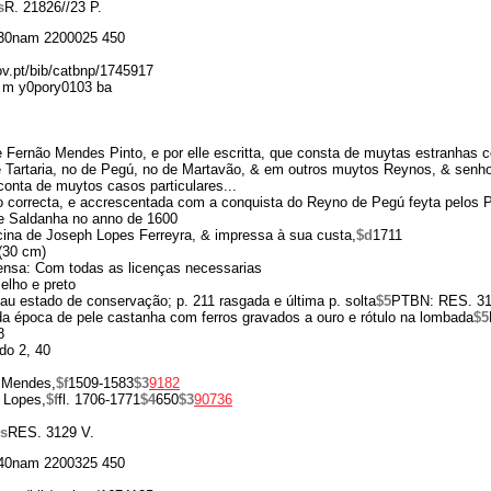
s
R. 21826//23 P.
30nam 2200025 450
gov.pt/bib/catbnp/1745917
 m y0pory0103 ba
 Fernão Mendes Pinto, e por elle escritta, que consta de muytas estranhas c
 Tartaria, no de Pegú, no de Martavão, & em outros muytos Reynos, & senho
conta de muytos casos particulares...
o correcta, e accrescentada com a conquista do Reyno de Pegú feyta pelos 
de Saldanha no anno de 1600
icina de Joseph Lopes Ferreyra, & impressa à sua custa,
$d
1711
(30 cm)
ensa: Com todas as licenças necessarias
melho e preto
 estado de conservação; p. 211 rasgada e última p. solta
$5
PTBN: RES. 31
a época de pele castanha com ferros gravados a ouro e rótulo na lombada
$5
8
o 2, 40
 Mendes,
$f
1509-1583
$3
9182
 Lopes,
$f
fl. 1706-1771
$4
650
$3
90736
s
RES. 3129 V.
40nam 2200325 450