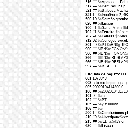
316
##
$a
Aparado. - Fol.
317
##
$a
Pert. ms. na p. 
321
##
$a
Barbosa Macha
321
1#
$a
Inocêncio 2, 46
500
10
$a
Sermão gratulat
620
##
$d
Lisboa
700
#1
$a
Santa Maria,
$b
702
#1
$a
Ferreira,
$b
José
702
#1
$a
Ferreira,
$b
Manu
712
02
$a
Cónegos Secula
801
#0
$a
PT
$b
BN
$g
RPC
966
##
$l
BN
$m
FGMON
$
966
##
$l
BN
$m
FGMON
$
966
##
$l
BN
$m
RESIMP
$
966
##
$l
BN
$m
RESIMP
997
##
$a
BIBEOD
Etiqueta de registo:
006
001
1073843
003
http://id.bnportugal.
005
20020104114300.0
100
##
$a
20020104d1718
101
0#
$a
lat
102
##
$a
PT
105
##
$a
y z 000yy
106
##
$a
r
200
1#
$a
Conclusiones p
210
#9
$a
Ulyssipone
$c
ex
215
##
$a
[11] p.
$d
29 cm
620
##
$d
Lisboa