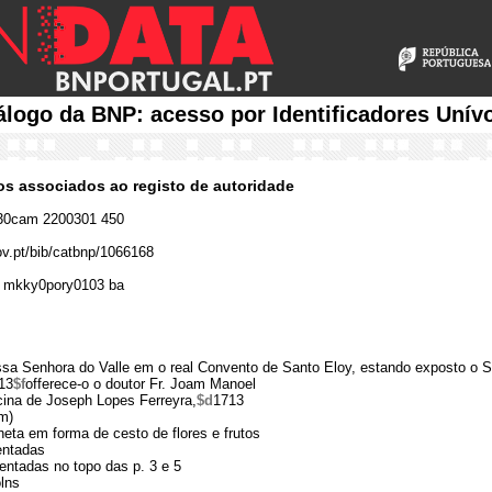
álogo da BNP: acesso por Identificadores Unív
cos associados ao registo de autoridade
30cam 2200301 450
gov.pt/bib/catbnp/1066168
 mkky0pory0103 ba
a Senhora do Valle em o real Convento de Santo Eloy, estando exposto o 
13
$f
offerece-o o doutor Fr. Joam Manoel
icina de Joseph Lopes Ferreyra,
$d
1713
m)
nheta em forma de cesto de flores e frutos
entadas
ntadas no topo das p. 3 e 5
lns