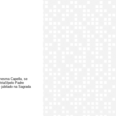
 mesma Capella, se
tria
$f
pelo Padre
 jubilado na Sagrada