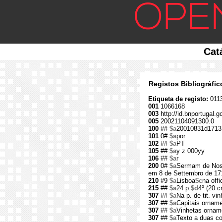
Cat
Registos Bibliográfi
Etiqueta de registo:
011
001
1066168
003
http://id.bnportugal.
005
20021104091300.0
100
##
$a
20010831d1713
101
0#
$a
por
102
##
$a
PT
105
##
$a
y z 000yy
106
##
$a
r
200
0#
$a
Sermam de Noss
em 8 de Settembro de 17
210
#9
$a
Lisboa
$c
na off
215
##
$a
24 p.
$d
4º (20 c
307
##
$a
Na p. de tit. vi
307
##
$a
Capitais ornam
307
##
$a
Vinhetas orname
307
##
$a
Texto a duas co