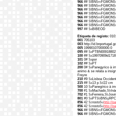
966
##
$l
BN
$m
FGMON
$
966
##
$l
BN
$m
FGMON
$
966
##
$l
BN
$m
FGMON
$
966
##
$l
BN
$m
FGMON
$
966
##
$l
BN
$m
FGMON
$
966
##
$l
BN
$m
FGMON
$
966
##
$l
BN
$m
FGMON
$
997
##
$a
BIBEOD
Etiqueta de registo:
010
001
705103
003
http://id.bnportugal.g
005
19990107000000.0
095
##
$a
PTBN00918802
100
##
$a
19970909d1718
101
0#
$a
por
102
##
$a
PT
200
0#
$a
Panegyrico à im
animo & se relata a insig
Freyre
210
#9
$a
Lisboa Occident
215
##
$a
13 p.
$d
22 cm
500
10
$a
Panegírico à im
700
#1
$a
Machado,
$b
Iná
702
#1
$a
Ferreira,
$b
José
801
#0
$a
PT
$b
BN
$g
RPC
856
42
$z
rosto
$u
http://p
856
42
$z
rosto
$u
http://p
966
##
$l
BN
$m
FGMON
$
966
##
$l
BN
$m
FGMON
$