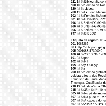
321
1#
$a
Bibliografia con
500
10
$a
Sermão de Noss
620
##
$d
Lisboa
700
#1
$a
Fr. João Manuel
702
#1
$a
Ferreira,
$b
José
801
#0
$a
PT
$b
BN
$g
RPC
966
##
$l
BN
$m
FGMON
$
966
##
$l
BN
$m
FGMON
$
966
##
$l
BN
$m
RESIMP
997
##
$a
BIBEOD
Etiqueta de registo:
012
001
1066262
003
http://id.bnportugal.
005
20010831173000.0
100
##
$a
20010831d1709
101
0#
$a
por
102
##
$a
PT
105
##
$a
y z 000yy
106
##
$a
r
200
1#
$a
Sermaõ gratulat
celebra a festa dos Reys
Francisco de Santa Maria
Theologia, Qualificador d
210
#9
$a
Lisboa
$c
na Off
215
##
$a
35 p.
$d
4º (19 c
305
##
$a
No pé de impre
307
##
$a
Na p. de tit., vi
307
##
$a
À cabeça do tex
307
##
$a
Assin.: A-D//4, 