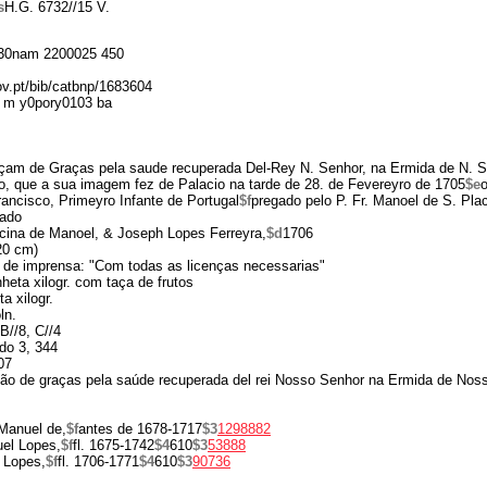
s
H.G. 6732//15 V.
30nam 2200025 450
gov.pt/bib/catbnp/1683604
 m y0pory0103 ba
m de Graças pela saude recuperada Del-Rey N. Senhor, na Ermida de N. S
, que a sua imagem fez de Palacio na tarde de 28. de Fevereyro de 1705
$e
o
ancisco, Primeyro Infante de Portugal
$f
pregado pelo P. Fr. Manoel de S. Plac
lado
icina de Manoel, & Joseph Lopes Ferreyra,
$d
1706
20 cm)
 de imprensa: "Com todas as licenças necessarias"
inheta xilogr. com taça de frutos
ta xilogr.
ln.
-B//8, C//4
do 3, 344
07
o de graças pela saúde recuperada del rei Nosso Senhor na Ermida de Nos
Manuel de,
$f
antes de 1678-1717
$3
1298882
el Lopes,
$f
fl. 1675-1742
$4
610
$3
53888
 Lopes,
$f
fl. 1706-1771
$4
610
$3
90736