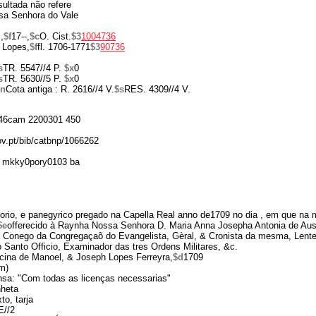
sultada não refere
a Senhora do Vale
,
$f
17--,
$c
O. Cist.
$3
1004736
 Lopes,
$f
fl. 1706-1771
$3
90736
s
TR. 5547//4 P.
$x
0
s
TR. 5630//5 P.
$x
0
$n
Cota antiga : R. 2616//4 V.
$s
RES. 4309//4 V.
46cam 2200301 450
gov.pt/bib/catbnp/1066262
 mkky0pory0103 ba
orio, e panegyrico pregado na Capella Real anno de1709 no dia , em que na
$e
offerecido à Raynha Nossa Senhora D. Maria Anna Josepha Antonia de Aus
 Conego da Congregaçaõ do Evangelista, Gèral, & Cronista da mesma, Lente
o Santo Officio, Examinador das tres Ordens Militares, &c.
icina de Manoel, & Joseph Lopes Ferreyra,
$d
1709
m)
nsa: "Com todas as licenças necessarias"
nheta
to, tarja
E//2