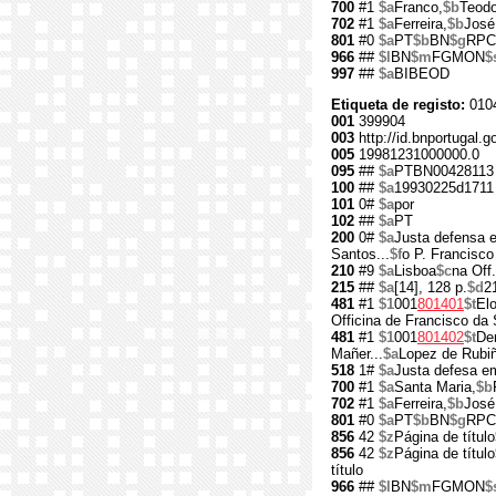
700
#1
$a
Franco,
$b
Teodo
702
#1
$a
Ferreira,
$b
José
801
#0
$a
PT
$b
BN
$g
RPC
966
##
$l
BN
$m
FGMON
$
997
##
$a
BIBEOD
Etiqueta de registo:
010
001
399904
003
http://id.bnportugal.g
005
19981231000000.0
095
##
$a
PTBN00428113
100
##
$a
19930225d1711 
101
0#
$a
por
102
##
$a
PT
200
0#
$a
Justa defensa e
Santos...
$f
o P. Francisco
210
#9
$a
Lisboa
$c
na Off
215
##
$a
[14], 128 p.
$d
2
481
#1
$1
001
801401
$t
Elo
Officina de Francisco da 
481
#1
$1
001
801402
$t
Dem
Mañer...
$a
Lopez de Rubi
518
1#
$a
Justa defesa em
700
#1
$a
Santa Maria,
$b
702
#1
$a
Ferreira,
$b
José
801
#0
$a
PT
$b
BN
$g
RPC
856
42
$z
Página de título
856
42
$z
Página de título
título
966
##
$l
BN
$m
FGMON
$