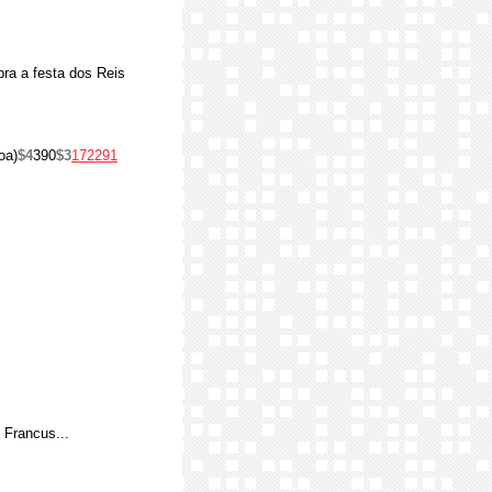
ra a festa dos Reis
oa)
$4
390
$3
172291
 Francus...