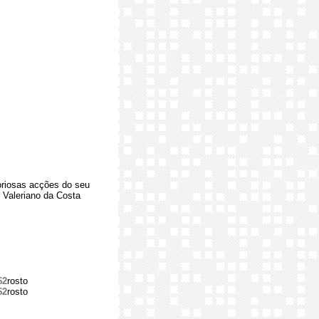
oriosas acções do seu
r Valeriano da Costa
$2
rosto
$2
rosto