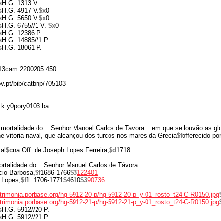
s
H.G. 1313 V.
s
H.G. 4917 V.
$x
0
s
H.G. 5650 V.
$x
0
s
H.G. 6755//1 V.
$x
0
s
H.G. 12386 P.
s
H.G. 14885//1 P.
s
H.G. 18061 P.
13cam 2200205 450
ov.pt/bib/catbnp/705103
 k y0pory0103 ba
mortalidade do... Senhor Manoel Carlos de Tavora... em que se louvão as gl
ne vitoria naval, que alcançou dos turcos nos mares da Grecia
$f
offerecido po
al
$c
na Off. de Joseph Lopes Ferreira,
$d
1718
ortalidade do... Senhor Manuel Carlos de Távora...
cio Barbosa,
$f
1686-1766
$3
122401
 Lopes,
$f
fl. 1706-1771
$4
610
$3
90736
atrimonia.porbase.org/hg-5912-20-p/hg-5912-20-p_y-01_rosto_t24-C-R0150.jpg
atrimonia.porbase.org/hg-5912-21-p/hg-5912-21-p_y-01_rosto_t24-C-R0150.jpg
s
H.G. 5912//20 P.
s
H.G. 5912//21 P.