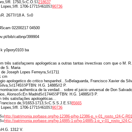
ro,
$f
fl. 1750,
$c
C.O.
$3
218637
 Lopes,
$f
fl. 1706-1771
$4
610
$3
90736
s
R. 2677//18 A.
$x
0
45cam 02200217 04500
ov.pt/bib/catbnp/399904
k y0pory0103 ba
m três satisfaçoens apologeticas a outras tantas invectivas com que o M. R.
 de S. Maria
. de Joseph Lopes Ferreyra,
$d
1711
1 cm
gio apologetico do critico hespanhol...
$a
Belaguarda, Francisco Xavier da Silv
Silva,
$d
1745
$5
PTBN: H.G. 14885//2 P.
ontracion authentica de la verdad... sobre el juicio universal de Don Salvad
ños, Alonso
$c
En Madrid
$d
1744
$5
PTBN: H.G. 14885//3 P.
 três satisfações apologéticas...
Francisco de,
$f
1653-1713,
$c
C.S.S.J.E.
$3
85665
 Lopes,
$f
fl. 1706-1771
$4
610
$3
90736
$u
http://patrimonia.porbase.org/hg-12386-p/hg-12386-p_y-01_rosto_t24-C-R01
$u
http://patrimonia.porbase.org/hg-14885-1-p/hg-14885-1-p_y-01_rosto_t24-C
s
H.G. 1312 V.