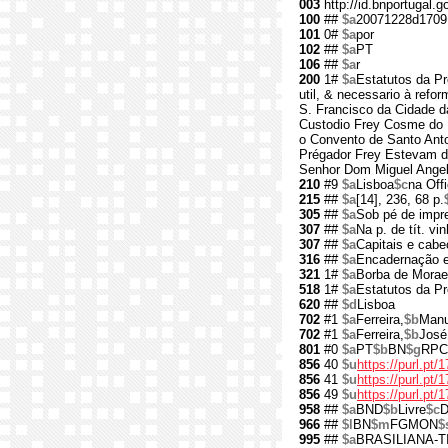
003
http://id.bnportugal.
100
##
$a
20071228d1709
101
0#
$a
por
102
##
$a
PT
106
##
$a
r
200
1#
$a
Estatutos da Pr
util, & necessario à refo
S. Francisco da Cidade d
Custodio Frey Cosme do Es
o Convento de Santo Anto
Prégador Frey Estevam de
Senhor Dom Miguel Angelo
210
#9
$a
Lisboa
$c
na Off
215
##
$a
[14], 236, 68 p.
305
##
$a
Sob pé de impr
307
##
$a
Na p. de tít. vi
307
##
$a
Capitais e cab
316
##
$a
Encadernação e
321
1#
$a
Borba de Moraes
518
1#
$a
Estatutos da Pr
620
##
$d
Lisboa
702
#1
$a
Ferreira,
$b
Manu
702
#1
$a
Ferreira,
$b
José
801
#0
$a
PT
$b
BN
$g
RPC
856
40
$u
https://purl.pt/
856
41
$u
https://purl.pt
856
49
$u
https://purl.pt
958
##
$a
BND
$b
Livre
$c
D
966
##
$l
BN
$m
FGMON
$
995
##
$a
BRASILIANA-T