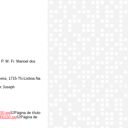
 P. M. Fr. Manoel dos
eira, 1715-?
$c
Lisboa.Na
or Joseph
50.jpg
$2
Página de título
-R0150.jpg
$2
Página de