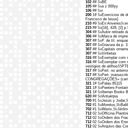
102
##
$a
BE
105
##
$a
a z 000yy
106
##
$a
r
200
1#
$a
Exercicios de d
Francisco de Iesus]
210
#9
$a
En Anveres
$c
e
215
##
$a
[16], 428, [2] p.
304
##
$a
Autor retirado d
306
##
$a
Marca de impres
307
##
$a
P. de tít. enqua
307
##
$a
Gravura da p. 1
307
##
$a
Capitais ornam
307
##
$a
Vinhetas
316
##
$a
Exemplar com m
316
##
$a
Exemplar com m
vestígios de atilhos
$5
PTB
317
##
$a
Pert. no anterr
317
##
$a
Pert. manuscrit
CONGREGAÇÕES» (cari
321
1#
$a
Palau 85115
321
1#
$a
Peeters-Fontai
321
1#
$a
Iberian Books 
620
##
$d
Antuérpia
700
#1
$a
Jesús y Jodar,
702
#1
$a
Moretus,
$b
Balt
702
#1
$a
Wierix,
$b
Jérôm
712
02
$a
Officina Plantin
712
02
$a
Ordem dos Fra
712
02
$a
Ordem dos Erem
712
02
$a
Arquivo das Co