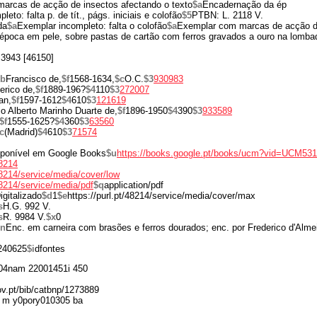
arcas de acção de insectos afectando o texto
$a
Encadernação da ép
eto: falta p. de tít., págs. iniciais e colofão
$5
PTBN: L. 2118 V.
da
$a
Exemplar incompleto: falta o colofão
$a
Exemplar com marcas de acção de
poca em pele, sobre pastas de cartão com ferros gravados a ouro na lomba
B3943 [46150]
$b
Francisco de,
$f
1568-1634,
$c
O.C.
$3
930983
erico de,
$f
1889-196?
$4
110
$3
272007
an,
$f
1597-1612
$4
610
$3
121619
o Alberto Marinho Duarte de,
$f
1896-1950
$4
390
$3
933589
$f
1555-1625?
$4
360
$3
63560
c
(Madrid)
$4
610
$3
71574
isponível em Google Books
$u
https://books.google.pt/books/ucm?vid=UCM53
48214
/48214/service/media/cover/low
/48214/service/media/pdf
$q
application/pdf
igitalizado
$d
1
$e
https://purl.pt/48214/service/media/cover/max
s
H.G. 992 V.
s
R. 9984 V.
$x
0
$n
Enc. em carneira com brasões e ferros dourados; enc. por Frederico d'Alme
240625
$i
dfontes
4nam 22001451i 450
gov.pt/bib/catbnp/1273889
 m y0pory010305 ba