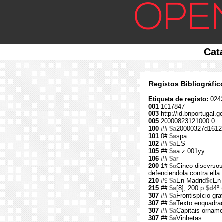
Cat
Registos Bibliográfi
Etiqueta de registo:
024
001
1017847
003
http://id.bnportugal.
005
20000823121000.0
100
##
$a
20000327d1612
101
0#
$a
spa
102
##
$a
ES
105
##
$a
a z 001yy
106
##
$a
r
200
1#
$a
Cinco discvrsos
defendiendola contra ella.
210
#9
$a
En Madrid
$c
En 
215
##
$a
[8], 200 p.
$d
4º 
307
##
$a
Frontispício gra
307
##
$a
Texto enquadrad
307
##
$a
Capitais ornam
307
##
$a
Vinhetas