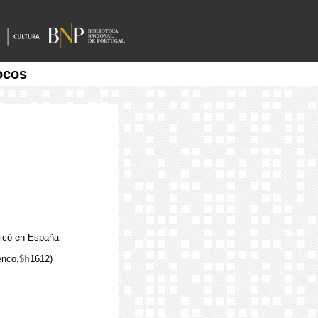
ocos
edicò en España
enco,
$h
1612)