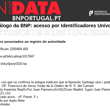
álogo da BNP: acesso por Identificadores Unív
cos associados ao registo de autoridade
28cam 2200469 450
gov.pt/bib/catbnp/1017847
 kkky0pory0103 ba
 con que se confirma la antigua tradicion que el Apostolo Santiago uino i pr
..
$f
F. Francisco de Jesus Xodar de la Ordem de N. S. del Carmen
la Imprenta Real
$c
Por Juan Flamenco
$d
1612
$e
en Madrid :
$g
por Juan Flam
(21 cm)
vado assin.: «P. Perret. F.»
o por duplo filete
entadas