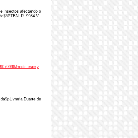
 insectos afectando o
da
$5
PTBN: R. 9984 V.
19070998&redir_esc=y
ida
$p
Livraria Duarte de