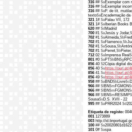
316
##
$a
Exemplar com m
316
##
$a
Exemplar incompl
316
##
$a
P. de tít. mutila
texto
$a
Encadernação da é
321
1#
$a
Palau VII, 172
321
1#
$a
Iberian Books 
620
##
$d
Madrid
700
#1
$a
Jesús y Jodar,
702
#1
$a
Almeida,
$b
Fred
702
#1
$a
Flamenco,
$b
Ju
702
#1
$a
Sousa,
$b
Antóni
702
#1
$a
Perret,
$b
Pieter,
712
02
$a
Imprensa Real
$
801
#0
$a
PT
$b
BN
$g
RPC
856
40
$2
Cópia digital d
856
40
$u
https://purl.pt/
856
41
$u
https://purl.pt
856
49
$u
https://purl.pt
958
##
$a
BND
$b
Livre
$c
D
966
##
$l
BN
$m
FGMON
$
966
##
$l
BN
$m
FGMON
$
966
##
$l
BN
$m
RESIMP
Sousa
$s
D.S. XVII - 22
995
##
$a
PRR2024
$d
20
Etiqueta de registo:
0040
001
1273889
003
http://id.bnportugal.
100
##
$a
20020801d1622
101
0#
$a
spa