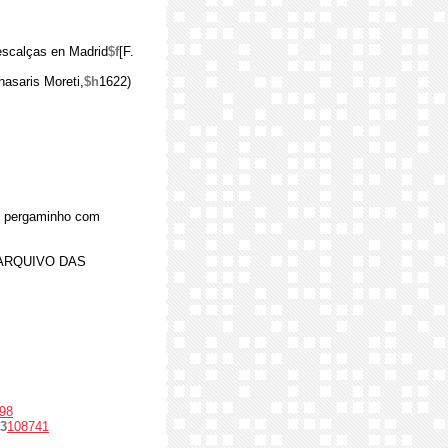
descalças en Madrid
$f
[F.
hasaris Moreti,
$h
1622)
 pergaminho com
.: «ARQUIVO DAS
98
3
108741