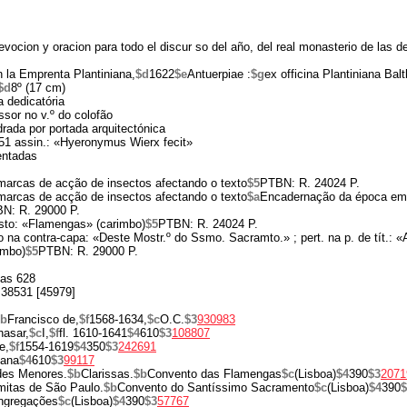
evocion y oracion para todo el discur so del año, del real monasterio de las 
n la Emprenta Plantiniana,
$d
1622
$e
Antuerpiae :
$g
ex officina Plantiniana Balt
$d
8º (17 cm)
a dedicatória
sor no v.º do colofão
drada por portada arquitectónica
51 assin.: «Hyeronymus Wierx fecit»
entadas
arcas de acção de insectos afectando o texto
$5
PTBN: R. 24024 P.
arcas de acção de insectos afectando o texto
$a
Encadernação da época em
N: R. 29000 P.
osto: «Flamengas» (carimbo)
$5
PTBN: R. 24024 P.
o na contra-capa: «Deste Mostr.º do Ssmo. Sacramto.» ; pert. na p. de tít
mbo)
$5
PTBN: R. 29000 P.
nas 628
B38531 [45979]
$b
Francisco de,
$f
1568-1634,
$c
O.C.
$3
930983
hasar,
$c
I,
$f
fl. 1610-1641
$4
610
$3
108807
e,
$f
1554-1619
$4
350
$3
242691
iana
$4
610
$3
99117
des Menores.
$b
Clarissas.
$b
Convento das Flamengas
$c
(Lisboa)
$4
390
$3
2071
itas de São Paulo.
$b
Convento do Santíssimo Sacramento
$c
(Lisboa)
$4
390
$
ngregações
$c
(Lisboa)
$4
390
$3
57767