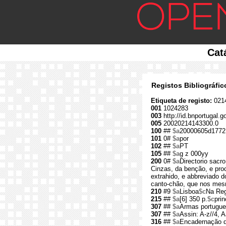
Cat
Registos Bibliográfi
Etiqueta de registo:
021
001
1024283
003
http://id.bnportugal.
005
20020214143300.0
100
##
$a
20000605d1772
101
0#
$a
por
102
##
$a
PT
105
##
$a
g z 000yy
200
0#
$a
Directorio sacr
Cinzas, da benção, e proc
extrahido, e abbreviado d
canto-chão, que nos mesm
210
#9
$a
Lisboa
$c
Na Reg
215
##
$a
[6] 350 p.
$c
pri
307
##
$a
Armas portugue
307
##
$a
Assin: A-z//4, A
316
##
$a
Encadernação d