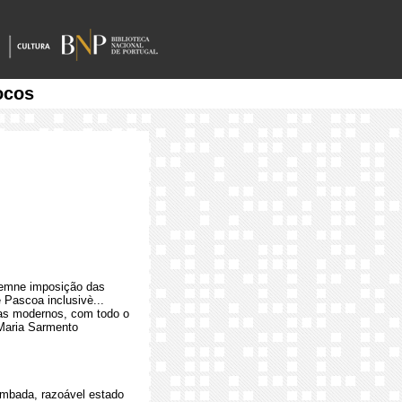
ocos
olemne imposição das
 Pascoa inclusivè...
stas modernos, com todo o
 Maria Sarmento
ombada, razoável estado