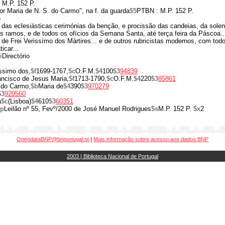
 M.P. 152 P.
ror Maria de N. S. do Carmo", na f. da guarda
$5
PTBN : M.P. 152 P.
5
o das eclesiásticas cerimónias da benção, e procissão das candeias, da sole
 ramos, e de todos os ofícios da Semana Santa, até terça feira da Páscoa...
o de Frei Verissímo dos Mártires... e de outros rubricistas modernos, com to
icar...
i
Directório
ssimo dos,
$f
1699-1767,
$c
O.F.M.
$4
100
$3
94839
ancisco de Jesus Maria,
$f
1713-1790,
$c
O.F.M.
$4
220
$3
85861
 do Carmo,
$b
Maria de
$4
390
$3
970279
$3
920560
a
$c
(Lisboa)
$4
610
$3
60351
$p
Leilão nº 55, Fevº/2000 de José Manuel Rodrigues
$s
M.P. 152 P.
$x
2
OpendataBNP@bnportugal.pt
|
Mais informação sobre acesso aos dados BNP
2003 | Biblioteca Nacional de Portugal