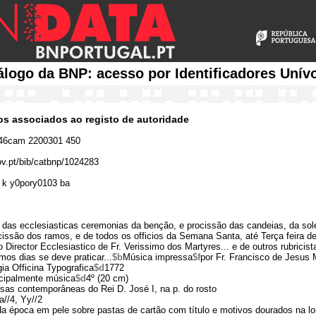
álogo da BNP: acesso por Identificadores Unív
cos associados ao registo de autoridade
46cam 2200301 450
gov.pt/bib/catbnp/1024283
 k y0pory0103 ba
o das ecclesiasticas ceremonias da benção, e procissão das candeias, da s
issão dos ramos, e de todos os officios da Semana Santa, até Terça feira de
o Director Ecclesiastico de Fr. Verissimo dos Martyres... e de outros rubrici
os dias se deve praticar...
$b
Música impressa
$f
por Fr. Francisco de Jesus
ia Officina Typografica
$d
1772
ncipalmente música
$d
4º (20 cm)
sas contemporâneas do Rei D. José I, na p. do rosto
a//4, Yy//2
a época em pele sobre pastas de cartão com título e motivos dourados na l