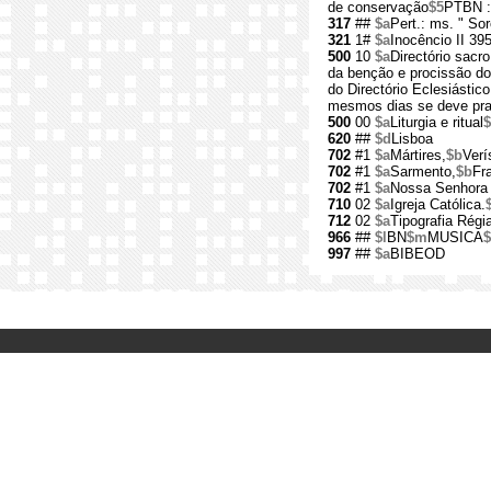
de conservação
$5
PTBN :
317
##
$a
Pert.: ms. " So
321
1#
$a
Inocêncio II 39
500
10
$a
Directório sacr
da benção e procissão dos
do Directório Eclesiástic
mesmos dias se deve prat
500
00
$a
Liturgia e ritual
$
620
##
$d
Lisboa
702
#1
$a
Mártires,
$b
Verí
702
#1
$a
Sarmento,
$b
Fr
702
#1
$a
Nossa Senhora
710
02
$a
Igreja Católica.
712
02
$a
Tipografia Régi
966
##
$l
BN
$m
MUSICA
997
##
$a
BIBEOD