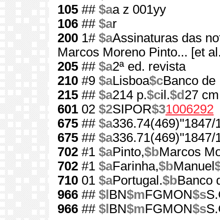
105
##
$a
a z 001yy
106
##
$a
r
200
1#
$a
Assinaturas das no
Marcos Moreno Pinto... [et al.
205
##
$a
2ª ed. revista
210
#9
$a
Lisboa
$c
Banco de 
215
##
$a
214 p.
$c
il.
$d
27 cm
601
02
$2
SIPOR
$3
1006292
675
##
$a
336.74(469)"1847/
675
##
$a
336.71(469)"1847/
702
#1
$a
Pinto,
$b
Marcos Mo
702
#1
$a
Farinha,
$b
Manuel
710
01
$a
Portugal.
$b
Banco d
966
##
$l
BN
$m
FGMON
$s
S.
966
##
$l
BN
$m
FGMON
$s
S.