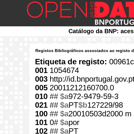
Catálogo da BNP: aces
Registos Bibliográficos associados ao registo 
Etiqueta de registo:
00961c
001
1054674
003
http://id.bnportugal.gov.
005
20011212160700.0
010
##
$a
972-9479-59-3
021
##
$a
PT
$b
127229/98
100
##
$a
20010503d2000 m 
101
0#
$a
por
102
##
$a
PT