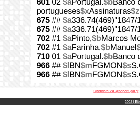
601
02
$a
Portugal.
$b
Banco d
portugueses
$x
Assinaturas
$z
675
##
$a
336.74(469)"1847/
675
##
$a
336.71(469)"1847/
702
#1
$a
Pinto,
$b
Marcos Mo
702
#1
$a
Farinha,
$b
Manuel
710
01
$a
Portugal.
$b
Banco d
966
##
$l
BN
$m
FGMON
$s
S.
966
##
$l
BN
$m
FGMON
$s
S.
OpendataBNP@bnportugal.pt
2003 | Bib