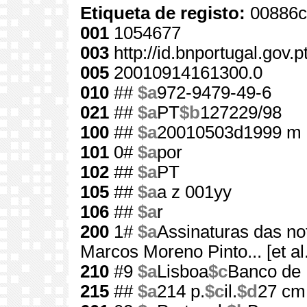
Etiqueta de registo:
00886c
001
1054677
003
http://id.bnportugal.gov.
005
20010914161300.0
010
##
$a
972-9479-49-6
021
##
$a
PT
$b
127229/98
100
##
$a
20010503d1999 m 
101
0#
$a
por
102
##
$a
PT
105
##
$a
a z 001yy
106
##
$a
r
200
1#
$a
Assinaturas das no
Marcos Moreno Pinto... [et al.
210
#9
$a
Lisboa
$c
Banco de 
215
##
$a
214 p.
$c
il.
$d
27 cm