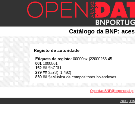
Catálogo da BNP: aces
Registo de autoridade
Etiqueta de registo:
00000nx j22000253 45
001
1000861
152
##
$b
CDU
279
##
$a
78(=1:492)
830
##
$a
Música de compositores holandeses
OpendataBNP@bnportugal.pt
2003 | Bib