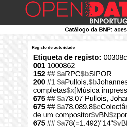
Catálogo da BNP: aces
Registo de autoridade
Etiqueta de registo:
00308c
001
1000862
152
##
$a
RPC
$b
SIPOR
200
#1
$a
Pullois,
$b
Johannes
completas
$x
[Música impress
675
##
$a
78.07 Pullois, Joh
675
##
$a
78.089.8
$c
Colectâ
de um compositor
$v
BN
$z
po
675
##
$a
78(=1.492)"14"
$v
B