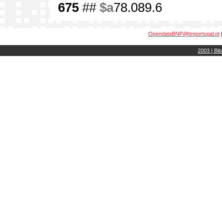
675
##
$a
78.089.6
OpendataBNP@bnportugal.pt
2003 | Bib