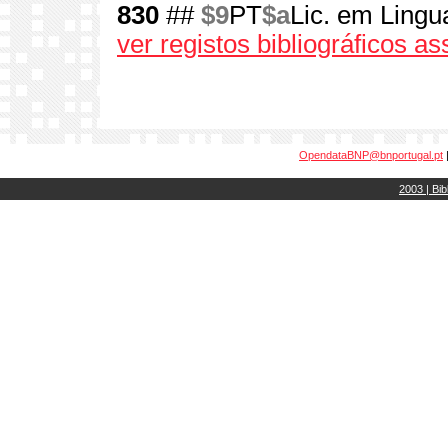
830
##
$9
PT
$a
Lic. em Lingu
ver registos bibliográficos a
OpendataBNP@bnportugal.pt
2003 | Bib