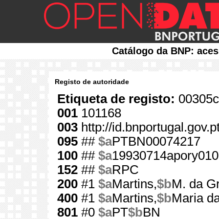
Catálogo da BNP: aces
Registo de autoridade
Etiqueta de registo:
00305c
001
101168
003
http://id.bnportugal.gov.
095
##
$a
PTBN00074217
100
##
$a
19930714apory010
152
##
$a
RPC
200
#1
$a
Martins,
$b
M. da G
400
#1
$a
Martins,
$b
Maria d
801
#0
$a
PT
$b
BN