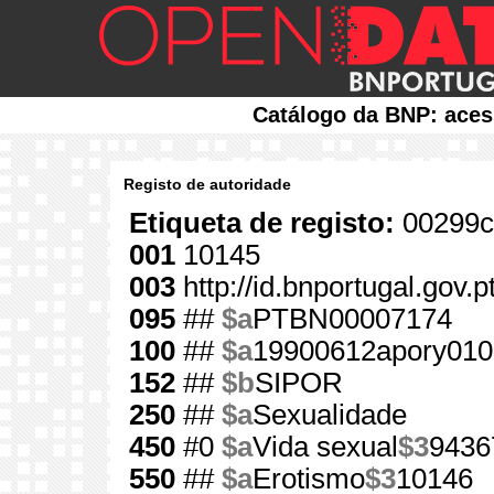
Catálogo da BNP: aces
Registo de autoridade
Etiqueta de registo:
00299c
001
10145
003
http://id.bnportugal.gov.
095
##
$a
PTBN00007174
100
##
$a
19900612apory010
152
##
$b
SIPOR
250
##
$a
Sexualidade
450
#0
$a
Vida sexual
$3
9436
550
##
$a
Erotismo
$3
10146