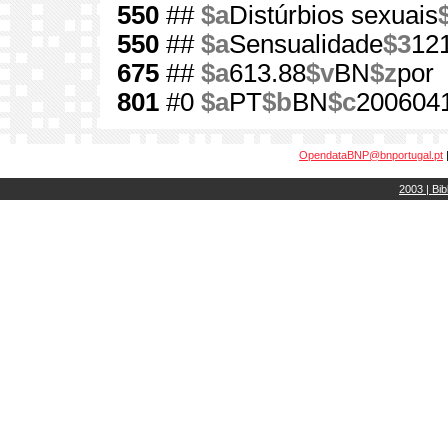
550
##
$a
Distúrbios sexuais
550
##
$a
Sensualidade
$3
12
675
##
$a
613.88
$v
BN
$z
por
801
#0
$a
PT
$b
BN
$c
200604
OpendataBNP@bnportugal.pt
2003 | Bib