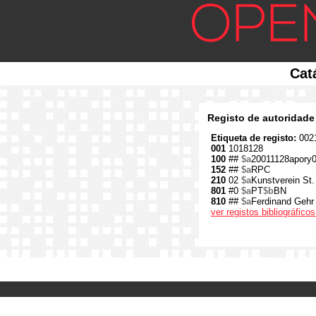
Cat
Registo de autoridade
Etiqueta de registo:
0021
001
1018128
100
##
$a
20011128apory
152
##
$a
RPC
210
02
$a
Kunstverein St
801
#0
$a
PT
$b
BN
810
##
$a
Ferdinand Gehr
ver registos bibliográfic