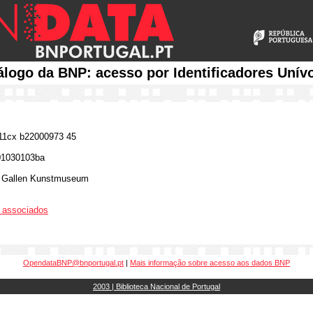
álogo da BNP: acesso por Identificadores Unív
1cx b22000973 45
01030103ba
. Gallen Kunstmuseum
os associados
OpendataBNP@bnportugal.pt
|
Mais informação sobre acesso aos dados BNP
2003 | Biblioteca Nacional de Portugal