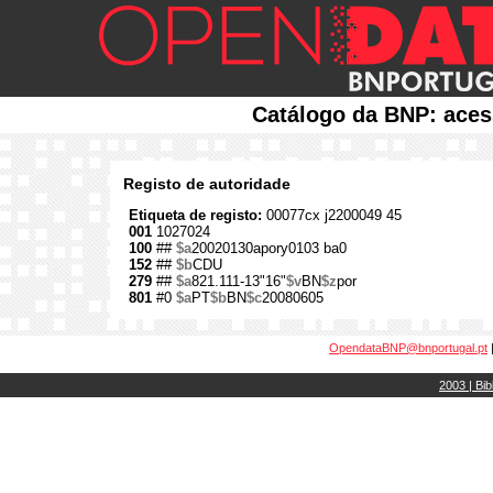
Catálogo da BNP: aces
Registo de autoridade
Etiqueta de registo:
00077cx j2200049 45
001
1027024
100
##
$a
20020130apory0103 ba0
152
##
$b
CDU
279
##
$a
821.111-13"16"
$v
BN
$z
por
801
#0
$a
PT
$b
BN
$c
20080605
OpendataBNP@bnportugal.pt
2003 | Bib