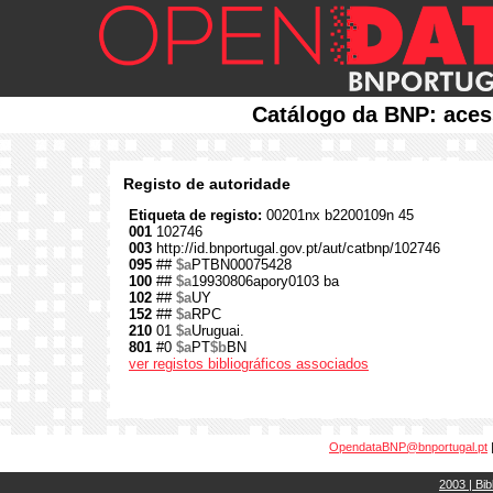
Catálogo da BNP: aces
Registo de autoridade
Etiqueta de registo:
00201nx b2200109n 45
001
102746
003
http://id.bnportugal.gov.pt/aut/catbnp/102746
095
##
$a
PTBN00075428
100
##
$a
19930806apory0103 ba
102
##
$a
UY
152
##
$a
RPC
210
01
$a
Uruguai.
801
#0
$a
PT
$b
BN
ver registos bibliográficos associados
OpendataBNP@bnportugal.pt
2003 | Bib