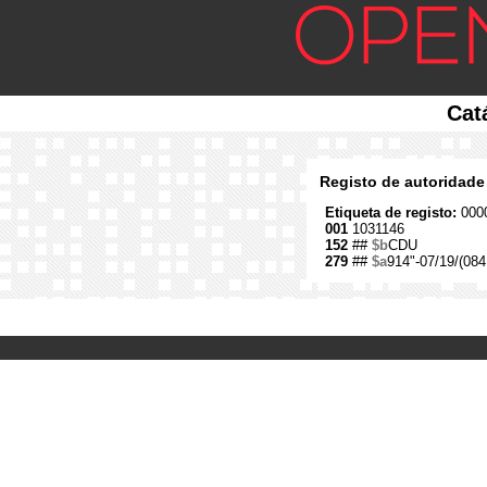
Cat
Registo de autoridade
Etiqueta de registo:
0000
001
1031146
152
##
$b
CDU
279
##
$a
914"-07/19/(084