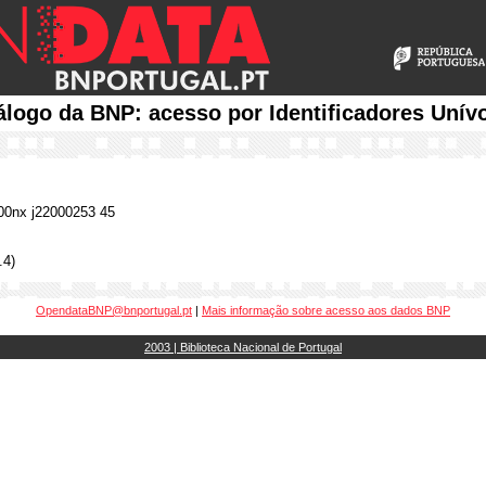
álogo da BNP: acesso por Identificadores Unív
0nx j22000253 45
.4)
OpendataBNP@bnportugal.pt
|
Mais informação sobre acesso aos dados BNP
2003 | Biblioteca Nacional de Portugal