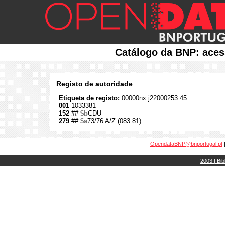
Catálogo da BNP: aces
Registo de autoridade
Etiqueta de registo:
00000nx j22000253 45
001
1033381
152
##
$b
CDU
279
##
$a
73/76 A/Z (083.81)
OpendataBNP@bnportugal.pt
2003 | Bib