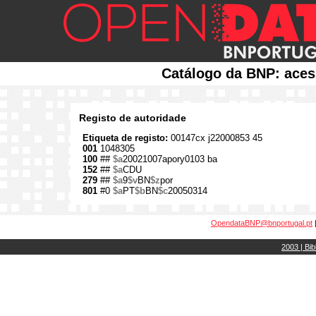
Catálogo da BNP: aces
Registo de autoridade
Etiqueta de registo:
00147cx j22000853 45
001
1048305
100
##
$a
20021007apory0103 ba
152
##
$a
CDU
279
##
$a
9
$v
BN
$z
por
801
#0
$a
PT
$b
BN
$c
20050314
OpendataBNP@bnportugal.pt
2003 | Bib