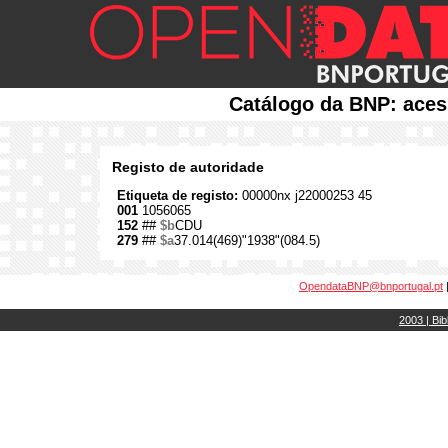
Catálogo da BNP: aces
Registo de autoridade
Etiqueta de registo:
00000nx j22000253 45
001
1056065
152
##
$b
CDU
279
##
$a
37.014(469)"1938"(084.5)
OpendataBNP@bnportugal.pt
2003 | Bib