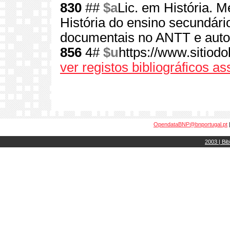
830
##
$a
Lic. em História. M
História do ensino secundári
documentais no ANTT e autora
856
4#
$u
https://www.sitiodol
ver registos bibliográficos a
OpendataBNP@bnportugal.pt
2003 | Bib