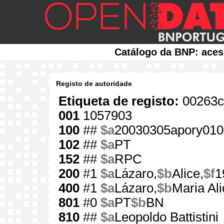
Catálogo da BNP: aces
Registo de autoridade
Etiqueta de registo:
00263c
001
1057903
100
##
$a
20030305apory010
102
##
$a
PT
152
##
$a
RPC
200
#1
$a
Lázaro,
$b
Alice,
$f
1
400
#1
$a
Lázaro,
$b
Maria Ali
801
#0
$a
PT
$b
BN
810
##
$a
Leopoldo Battistini