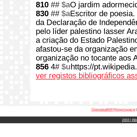
810
##
$a
O jardim adormeci
830
##
$a
Escritor de poesia
da Declaração de Independênc
pelo líder palestino Iasser A
a criação do Estado Palestin
afastou-se da organização e
organização no tocante aos 
856
4#
$u
https://pt.wikiped
ver registos bibliográficos a
OpendataBNP@bnportugal.pt
2003 | Bib