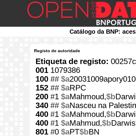
Catálogo da BNP: aces
Registo de autoridade
Etiqueta de registo:
00257c
001
1079386
100
##
$a
20031009apory010
152
##
$a
RPC
200
#1
$a
Mahmoud,
$b
Darwi
340
##
$a
Nasceu na Palesti
400
#1
$a
Mahmoud,
$b
Darwi
400
#1
$a
Mahmud,
$b
Darwis
801
#0
$a
PT
$b
BN