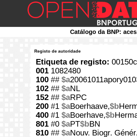
Catálogo da BNP: aces
Registo de autoridade
Etiqueta de registo:
00150c
001
1082480
100
##
$a
20061011apory010
102
##
$a
NL
152
##
$a
RPC
200
#1
$a
Boerhaave,
$b
Herm
400
#1
$a
Boerhave,
$b
Herm
801
#0
$a
PT
$b
BN
810
##
$a
Nouv. Biogr. Génér.