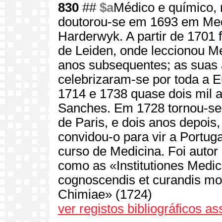
830
##
$a
Médico e químico, 
doutorou-se em 1693 em Med
Harderwyk. A partir de 1701 f
de Leiden, onde leccionou M
anos subsequentes; as suas a
celebrizaram-se por toda a E
1714 e 1738 quase dois mil a
Sanches. Em 1728 tornou-s
de Paris, e dois anos depois,
convidou-o para vir a Portuga
curso de Medicina. Foi autor
como as «Institutiones Medi
cognoscendis et curandis mo
Chimiae» (1724)
ver registos bibliográficos a