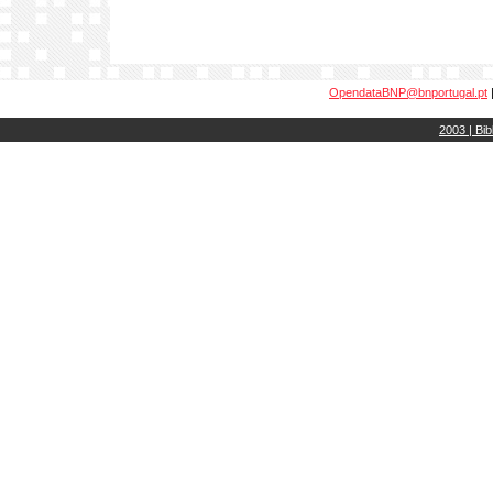
OpendataBNP@bnportugal.pt
2003 | Bib