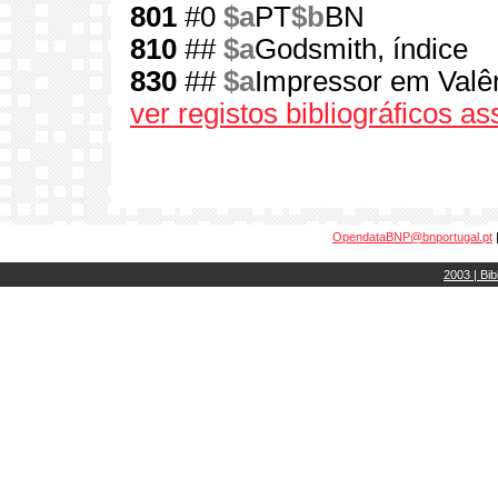
801
#0
$a
PT
$b
BN
810
##
$a
Godsmith, índice
830
##
$a
Impressor em Valê
ver registos bibliográficos a
OpendataBNP@bnportugal.pt
2003 | Bib