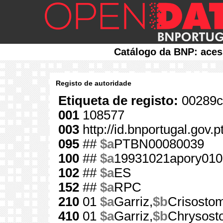
Catálogo da BNP: aces
Registo de autoridade
Etiqueta de registo:
00289c
001
108577
003
http://id.bnportugal.gov.
095
##
$a
PTBN00080039
100
##
$a
19931021apory010
102
##
$a
ES
152
##
$a
RPC
210
01
$a
Garriz,
$b
Crisosto
410
01
$a
Garriz,
$b
Chrysost