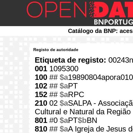
Catálogo da BNP: aces
Registo de autoridade
Etiqueta de registo:
00243n
001
1095300
100
##
$a
19890804apora010
102
##
$a
PT
152
##
$a
RPC
210
02
$a
SALPA - Associaçã
Cultural e Natural da Região
801
#0
$a
PT
$b
BN
810
##
$a
A Igreja de Jesus 