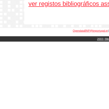
ver registos bibliográficos a
OpendataBNP@bnportugal.pt
2003 | Bib