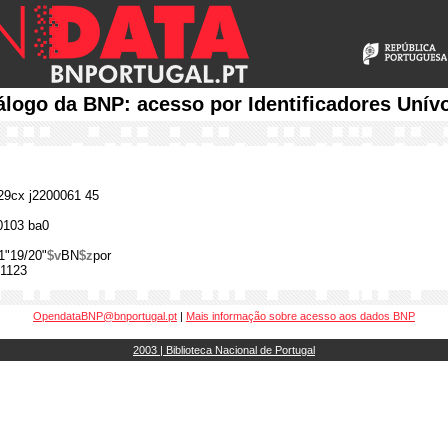
álogo da BNP: acesso por Identificadores Unív
9cx j2200061 45
0103 ba0
1"19/20"
$v
BN
$z
por
1123
OpendataBNP@bnportugal.pt
|
Mais informação sobre acesso aos dados BNP
2003 | Biblioteca Nacional de Portugal