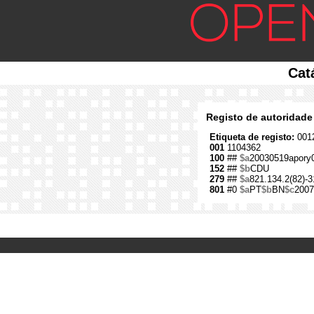
Cat
Registo de autoridade
Etiqueta de registo:
0012
001
1104362
100
##
$a
20030519apory
152
##
$b
CDU
279
##
$a
821.134.2(82)-3
801
#0
$a
PT
$b
BN
$c
2007