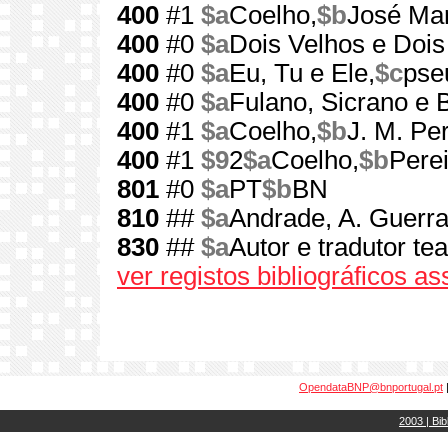
400
#1
$a
Coelho,
$b
José Mar
400
#0
$a
Dois Velhos e Dois
400
#0
$a
Eu, Tu e Ele,
$c
pse
400
#0
$a
Fulano, Sicrano e B
400
#1
$a
Coelho,
$b
J. M. Pe
400
#1
$9
2
$a
Coelho,
$b
Pere
801
#0
$a
PT
$b
BN
810
##
$a
Andrade, A. Guerra
830
##
$a
Autor e tradutor tea
ver registos bibliográficos a
OpendataBNP@bnportugal.pt
2003 | Bib