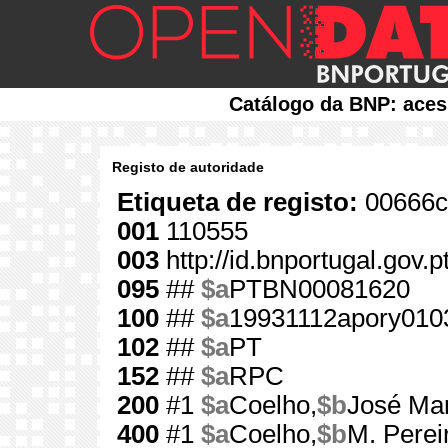
Catálogo da BNP: aces
Registo de autoridade
Etiqueta de registo:
00666c
001
110555
003
http://id.bnportugal.gov.
095
##
$a
PTBN00081620
100
##
$a
19931112apory010
102
##
$a
PT
152
##
$a
RPC
200
#1
$a
Coelho,
$b
José Mar
400
#1
$a
Coelho,
$b
M. Perei