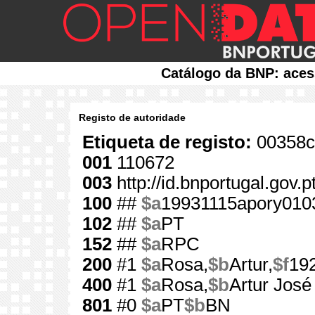
Catálogo da BNP: aces
Registo de autoridade
Etiqueta de registo:
00358c
001
110672
003
http://id.bnportugal.gov.
100
##
$a
19931115apory010
102
##
$a
PT
152
##
$a
RPC
200
#1
$a
Rosa,
$b
Artur,
$f
19
400
#1
$a
Rosa,
$b
Artur José
801
#0
$a
PT
$b
BN