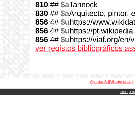
810
##
$a
Tannock
830
##
$a
Arquitecto, pintor, 
856
4#
$u
https://www.wikida
856
4#
$u
https://pt.wikipedi
856
4#
$u
https://viaf.org/en
ver registos bibliográficos a
OpendataBNP@bnportugal.pt
2003 | Bib