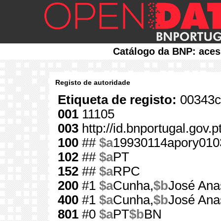
Catálogo da BNP: aces
Registo de autoridade
Etiqueta de registo:
00343c
001
11105
003
http://id.bnportugal.gov.p
100
##
$a
19930114apory010
102
##
$a
PT
152
##
$a
RPC
200
#1
$a
Cunha,
$b
José Anas
400
#1
$a
Cunha,
$b
José Ana
801
#0
$a
PT
$b
BN