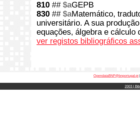
810
##
$a
GEPB
830
##
$a
Matemático, tradutor
universitário. A sua produção
equações, álgebra e cálculo d
ver registos bibliográficos a
OpendataBNP@bnportugal.pt
2003 | Bib