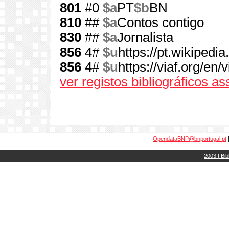
801
#0
$a
PT
$b
BN
810
##
$a
Contos contigo
830
##
$a
Jornalista
856
4#
$u
https://pt.wikipe
856
4#
$u
https://viaf.org/en
ver registos bibliográficos a
OpendataBNP@bnportugal.pt
2003 | Bib