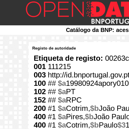
Catálogo da BNP: aces
Registo de autoridade
Etiqueta de registo:
00263c
001
111215
003
http://id.bnportugal.gov.
100
##
$a
19980924apory010
102
##
$a
PT
152
##
$a
RPC
200
#1
$a
Cotrim,
$b
João Pau
400
#1
$a
Pires,
$b
João Paul
400
#1
$a
Cotrim,
$b
Paulo
$3