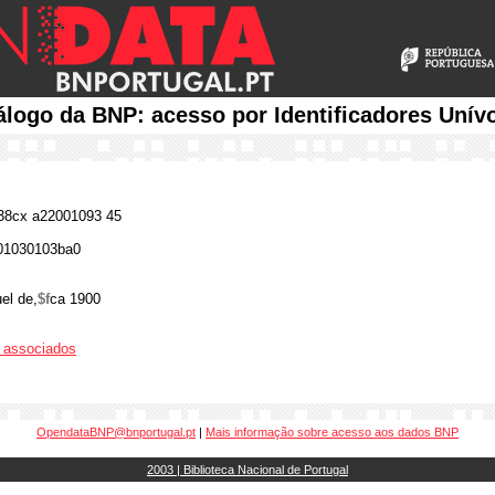
álogo da BNP: acesso por Identificadores Unív
8cx a22001093 45
01030103ba0
el de,
$f
ca 1900
os associados
OpendataBNP@bnportugal.pt
|
Mais informação sobre acesso aos dados BNP
2003 | Biblioteca Nacional de Portugal