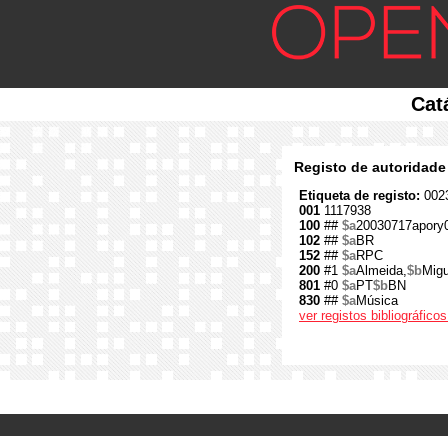
Cat
Registo de autoridade
Etiqueta de registo:
0023
001
1117938
100
##
$a
20030717apory
102
##
$a
BR
152
##
$a
RPC
200
#1
$a
Almeida,
$b
Migu
801
#0
$a
PT
$b
BN
830
##
$a
Música
ver registos bibliográfic