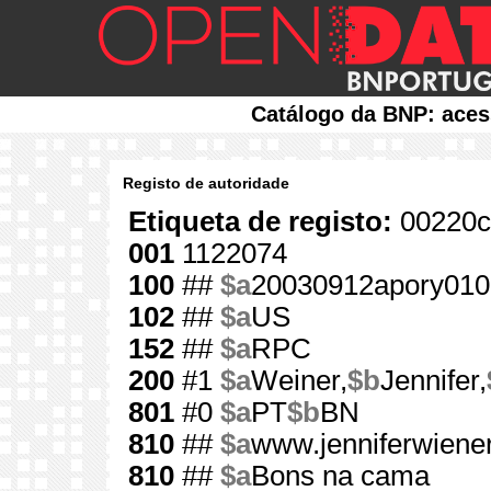
Catálogo da BNP: aces
Registo de autoridade
Etiqueta de registo:
00220c
001
1122074
100
##
$a
20030912apory010
102
##
$a
US
152
##
$a
RPC
200
#1
$a
Weiner,
$b
Jennifer,
801
#0
$a
PT
$b
BN
810
##
$a
www.jenniferwiene
810
##
$a
Bons na cama