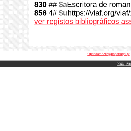
830
##
$a
Escritora de roma
856
4#
$u
https://viaf.org/via
ver registos bibliográficos a
OpendataBNP@bnportugal.pt
2003 | Bib