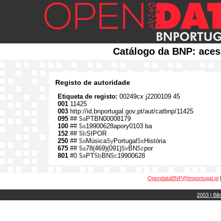
Catálogo da BNP: aces
Registo de autoridade
Etiqueta de registo:
00249cx j2200109 45
001
11425
003
http://id.bnportugal.gov.pt/aut/catbnp/11425
095
##
$a
PTBN00008179
100
##
$a
19900628apory0103 ba
152
##
$b
SIPOR
250
##
$a
Música
$y
Portugal
$x
História
675
##
$a
78(469)(091)
$v
BN
$z
por
801
#0
$a
PT
$b
BN
$c
19900628
OpendataBNP@bnportugal.pt
2003 | Bib