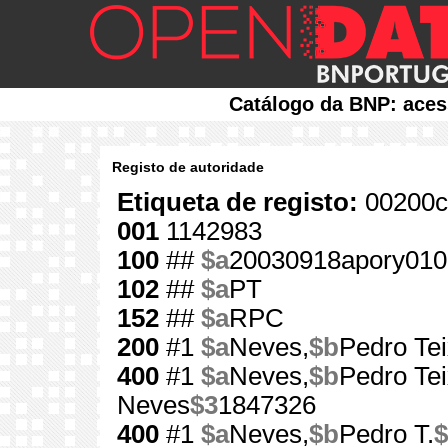
Catálogo da BNP: aces
Registo de autoridade
Etiqueta de registo:
00200c
001
1142983
100
##
$a
20030918apory010
102
##
$a
PT
152
##
$a
RPC
200
#1
$a
Neves,
$b
Pedro Tei
400
#1
$a
Neves,
$b
Pedro Te
Neves
$3
1847326
400
#1
$a
Neves,
$b
Pedro T.
$