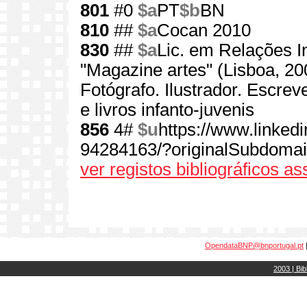
801
#0
$a
PT
$b
BN
810
##
$a
Cocan 2010
830
##
$a
Lic. em Relações In
"Magazine artes" (Lisboa, 200
Fotógrafo. Ilustrador. Escre
e livros infanto-juvenis
856
4#
$u
https://www.linkedi
94284163/?originalSubdomai
ver registos bibliográficos a
OpendataBNP@bnportugal.pt
2003 | Bib